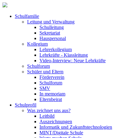
Schulfamilie
Leitung und Verwaltung
Schulleitung
Sekretariat
Hauspersonal
Kollegium
Lehrerkollegium
Lehrkräfte - Klassleitung
Video-Interview: Neue Lehrkräfte
Schulforum
Schüler und Eltern
Förderverein
Schulforum
SMV
In memoriam
Elternbeirat
Schulprofil
Was zeichnet uns aus?
Leitbild
Auszeichnungen
Informatik und Zukunftstechnologien
MINT/Digitale Schule