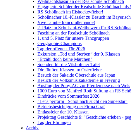
Weihnachtsbasar an der Realschule Schöllnach
Engagierte Schüler der Realschule Schöllnach als 
RS Schöllnach im Eishockeyfieber!
Schöllnacher 10.-Klässler zu Besuch im Bayerisc
Vive l'amitié franco-allemande!
2. Platz im Schulsani-Wettbewerb für RS Schöllna
Fasching an der Realschule Schöllnach
1. und 5. Platz für unsere Tanzgruppen
Geographie-Champions
Tag der offenen Tür 2026
Exkursion „Tod und Sterben“ der 9. Klassen
"Erzähl doch keine Märchen"
Spenden für die Vilshofener Tafel
Die fünften Klassen im Osterfieber
Besuch der Sakaide Oberschule aus Japan
Besuch der Volksmusikakademie in Freyung
Ausflug der Pony-AG zur Pferdemesse nach Wels
1000 Euro von Manfred Roth Stiftung an RS Schö
Eindrücke vom Sommerfest 2026
"Let's perform - Schöllnach sucht den Superstar"
Betriebsbesichtigung der Firma Graf
Entlassfeier der 10. Klassen
Projekttag Geschichte 9: "Geschichte erleben - ge
Tag der Ehrungen
Archiv