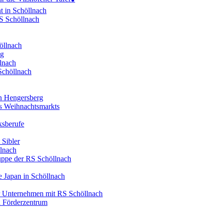
t in Schöllnach
RS Schöllnach
öllnach
ng
lnach
Schöllnach
in Hengersberg
es Weihnachtsmarkts
ksberufe
 Sibler
llnach
ruppe der RS Schöllnach
 Japan in Schöllnach
er Unternehmen mit RS Schöllnach
d Förderzentrum