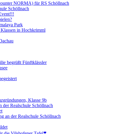
scounter NORMA) für RS Schöllnach
hule Schöllnach
vent!!!
ielen?
imalaya Park
 Klassen in Hochkrimml
 Dachau
lie begrüßt Fünftklässler
asee
egeistert
enzgründungen, Klasse 9b
 der Realschule Schöllnach
et
ng an der Realschule Schöllnach
ldet
 die Vilshofener Tafel❣️