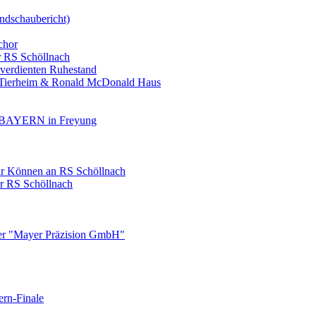
ndschaubericht)
chor
r RS Schöllnach
 verdienten Ruhestand
, Tierheim & Ronald McDonald Haus
AYERN in Freyung
ihr Können an RS Schöllnach
er RS Schöllnach
ner "Mayer Präzision GmbH"
ern-Finale