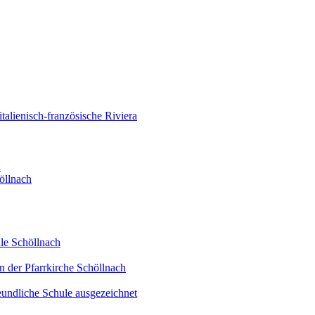
alienisch-französische Riviera
d
öllnach
le Schöllnach
n der Pfarrkirche Schöllnach
eundliche Schule ausgezeichnet