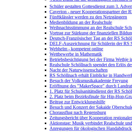
Schüler gestalten Gottesdienst zum 3. Adven
Caverion - neuer Kooperationspartner der 
Fünftklässler werden zu den Netzgängern
Medienbildung an der Realschule
Weihnachtsstimmung an der Realschule Sch
Vortrag zur Stärkung der finanziellen Bildu
Deutsch-Französischer Tag an der RS Schöl
DELF-Auszeichnung für Schülerin der RS 
Webhelm - kompetent online
Wettbewerbe in Mathematik
Betriebsbesichtigung bei der Firma Wethje 
Realschule Schöllnach spendet den Erlös d
Nacht der Naturwissenschaften
RS Schöllnach erhält Einblicke in Handwer
Besuch der Volksmusikakademie Freyung
Eröffnung des "MakerSpace" durch Landrat
1. Platz für Schulsanitätsdienst der RS Schö
2. Platz beim Bezirksfinale für Hip-Hop-G
Beitrag zur Entwicklungshilfe
Besuch und Konzert der Sakaide Oberschule
Chorausflug nach Regensburg
Zeitungsbericht über Kooperation regional
Aktionstag: Musik verbindet Realschule un
Anregungen für ökologischen Handabdruck