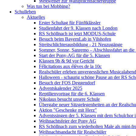
Wegweiser zur Wahlpflichtfächergruppe
Was tun bei Mobbing?
Schulleben
Aktuelles
Erster Schultag für Fünftklässler
Studienfahrt der 9. Klassen nach London
RS Schöllnach ist jetzt MODUS-Schule
Besuch beim BayernLab in Vilshofen
Streitschlichterausbildung - 21 Neuzugänge
Sommer, Sonne, Sanremo – Abschlussfahrt an die it
Start der Pony-AG für die 5. Klassen
Klassen 9b & 9d vor Gericht
Félicitations aux élèves de la 10c
Realschüler erleben unvergesslichen Musicalaben
Halloween - schaurig schöne Pause an der RS Sch
Besuch der FOS Deggendorf
Adventskalender 2025
Reptilienvortrag für die 6. Klassen
Nikolaus besucht unsere Schule
Übergabe neuer Sitzgelegenheiten an der Realschu
Aktion "Geschenke mit Herz"
Adventssingen der 5. Klassen mit dem Schulchor i
Weihnachtsfeier der Pony AG
RS Schöllnach zum wiederholten Male als mint-fr
Weihnachtsandacht für Realschüler