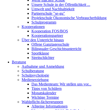
Werte machen Schule
Unsere Schule in der Öffentlichkeit ...
Umwelt und Nachhaltigkeit
Partnerschule "se-gu"
Projektschule Ökonomische Verbraucherbildung
Schulprogramm
Kooperationen
Kooperation FOS/BOS
Kooperationspartner
Über den Unterricht hinaus
Offene Ganztagesschule
Bilingualer Geschichtsunterricht
Sportklasse
Streitschlichter
Beratung
Aufnahme und Anmeldung
Schulberatung
Schulpsychologie
Medienerziehung
Das Medienteam: Wir stellen uns vor...
Tipps von Schülern
Monatskalender
Wichtige Termine
Wahlpflicht-fächergruppen
Allgeine Informationen