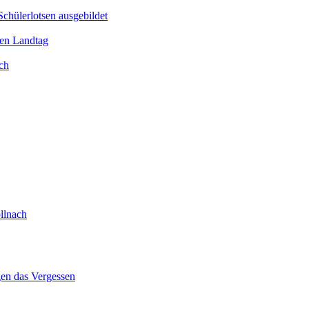
Schülerlotsen ausgebildet
hen Landtag
ch
llnach
gen das Vergessen