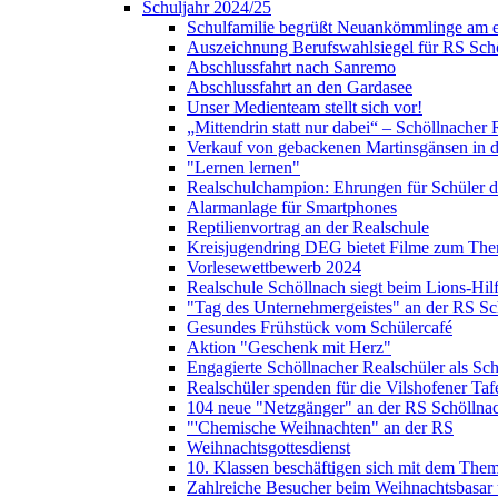
Schuljahr 2024/25
Schulfamilie begrüßt Neuankömmlinge am e
Auszeichnung Berufswahlsiegel für RS Sch
Abschlussfahrt nach Sanremo
Abschlussfahrt an den Gardasee
Unser Medienteam stellt sich vor!
„Mittendrin statt nur dabei“ – Schöllnacher
Verkauf von gebackenen Martinsgänsen in d
"Lernen lernen"
Realschulchampion: Ehrungen für Schüler 
Alarmanlage für Smartphones
Reptilienvortrag an der Realschule
Kreisjugendring DEG bietet Filme zum The
Vorlesewettbewerb 2024
Realschule Schöllnach siegt beim Lions-Hi
"Tag des Unternehmergeistes" an der RS Sc
Gesundes Frühstück vom Schülercafé
Aktion "Geschenk mit Herz"
Engagierte Schöllnacher Realschüler als Sch
Realschüler spenden für die Vilshofener Taf
104 neue "Netzgänger" an der RS Schöllna
"'Chemische Weihnachten" an der RS
Weihnachtsgottesdienst
10. Klassen beschäftigen sich mit dem Them
Zahlreiche Besucher beim Weihnachtsbasar 