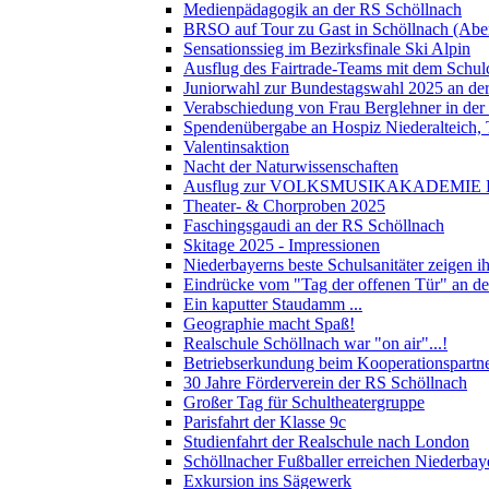
Medienpädagogik an der RS Schöllnach
BRSO auf Tour zu Gast in Schöllnach (Abe
Sensationssieg im Bezirksfinale Ski Alpin
Ausflug des Fairtrade-Teams mit dem Schul
Juniorwahl zur Bundestagswahl 2025 an de
Verabschiedung von Frau Berglehner in der
Spendenübergabe an Hospiz Niederalteich
Valentinsaktion
Nacht der Naturwissenschaften
Ausflug zur VOLKSMUSIKAKADEMIE B
Theater- & Chorproben 2025
Faschingsgaudi an der RS Schöllnach
Skitage 2025 - Impressionen
Niederbayerns beste Schulsanitäter zeigen 
Eindrücke vom "Tag der offenen Tür" an d
Ein kaputter Staudamm ...
Geographie macht Spaß!
Realschule Schöllnach war "on air"...!
Betriebserkundung beim Kooperationspart
30 Jahre Förderverein der RS Schöllnach
Großer Tag für Schultheatergruppe
Parisfahrt der Klasse 9c
Studienfahrt der Realschule nach London
Schöllnacher Fußballer erreichen Niederbay
Exkursion ins Sägewerk