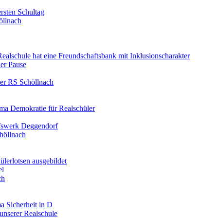
rsten Schultag
öllnach
 Realschule hat eine Freundschaftsbank mit Inklusionscharakter
er Pause
der RS Schöllnach
ma Demokratie für Realschüler
lfswerk Deggendorf
höllnach
ülerlotsen ausgebildet
el
ch
a Sicherheit in D
unserer Realschule