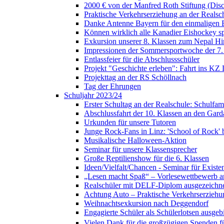
2000 € von der Manfred Roth Stiftung (Di
Praktische Verkehrserziehung an der Realsc
Danke Antenne Bayern für den einmaligen E
Können wirklich alle Kanadier Eishockey sp
Exkursion unserer 8. Klassen zum Nepal H
Impressionen der Sommersportwoche der 7.
Entlassfeier für die Abschlussschüler
Projekt "Geschichte erleben": Fahrt ins KZ
Projekttag an der RS Schöllnach
Tag der Ehrungen
Schuljahr 2023/24
Erster Schultag an der Realschule: Schulfami
Abschlussfahrt der 10. Klassen an den Gard
Urkunden für unsere Tutoren
Junge Rock-Fans in Linz: 'School of Rock' b
Musikalische Halloween-Aktion
Seminar für unsere Klassensprecher
Große Reptilienshow für die 6. Klassen
Ideen/Vielfalt/Chancen - Seminar für Exist
„Lesen macht Spaß“ – Vorlesewettbewerb an
Realschüler mit DELF-Diplom ausgezeichn
Achtung Auto – Praktische Verkehrserziehu
Weihnachtsexkursion nach Deggendorf
Engagierte Schüler als Schülerlotsen ausgebi
Vielen Dank für die großzügigen Spenden für