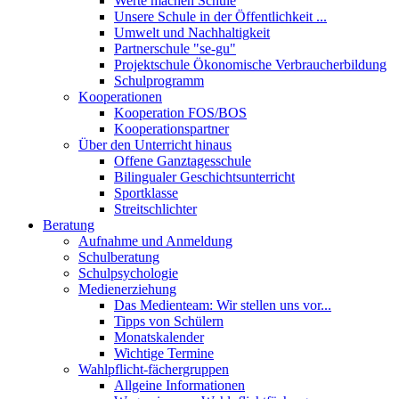
Werte machen Schule
Unsere Schule in der Öffentlichkeit ...
Umwelt und Nachhaltigkeit
Partnerschule "se-gu"
Projektschule Ökonomische Verbraucherbildung
Schulprogramm
Kooperationen
Kooperation FOS/BOS
Kooperationspartner
Über den Unterricht hinaus
Offene Ganztagesschule
Bilingualer Geschichtsunterricht
Sportklasse
Streitschlichter
Beratung
Aufnahme und Anmeldung
Schulberatung
Schulpsychologie
Medienerziehung
Das Medienteam: Wir stellen uns vor...
Tipps von Schülern
Monatskalender
Wichtige Termine
Wahlpflicht-fächergruppen
Allgeine Informationen