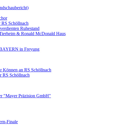
ndschaubericht)
chor
r RS Schöllnach
 verdienten Ruhestand
, Tierheim & Ronald McDonald Haus
AYERN in Freyung
ihr Können an RS Schöllnach
er RS Schöllnach
ner "Mayer Präzision GmbH"
ern-Finale