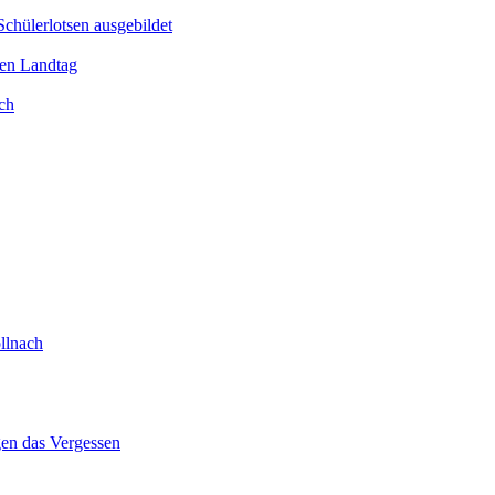
Schülerlotsen ausgebildet
hen Landtag
ch
llnach
gen das Vergessen