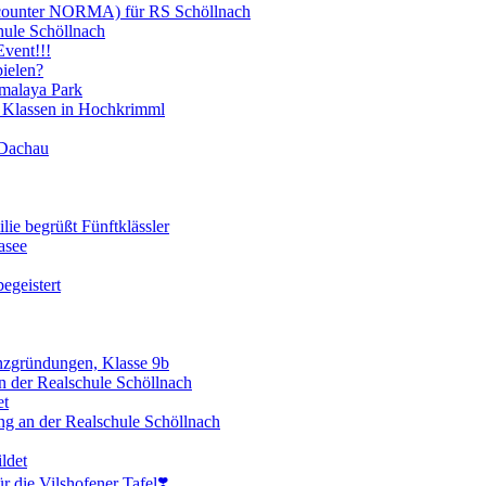
scounter NORMA) für RS Schöllnach
hule Schöllnach
vent!!!
ielen?
imalaya Park
 Klassen in Hochkrimml
 Dachau
lie begrüßt Fünftklässler
asee
egeistert
enzgründungen, Klasse 9b
 der Realschule Schöllnach
et
ng an der Realschule Schöllnach
ldet
 die Vilshofener Tafel❣️