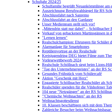
Schuljahr 2024/25
Schulfamilie begrüßt Neuankömmlinge am e
Auszeichnung Berufswahlsiegel für RS Sch
Abschlussfahrt nach Sanremo
Abschlussfahrt an den Gardasee
Unser Medienteam stellt sich vor!
„Mittendrin statt nur dabei“ – Schöllnacher
Verkauf von gebackenen Martinsgänsen in d
"Lernen lernen"
Realschulchampion: Ehrungen für Schüler 
Alarmanlage für Smartphones
Reptilienvortrag an der Realschule
Kreisjugendring DEG bietet Filme zum The
Vorlesewettbewerb 2024
Realschule Schöllnach siegt beim Lions-Hi
"Tag des Unternehmergeistes" an der RS Sc
Gesundes Frühstück vom Schülercafé
Aktion "Geschenk mit Herz"
Engagierte Schöllnacher Realschüler als Sch
Realschüler spenden für die Vilshofener Taf
104 neue "Netzgänger" an der RS Schöllna
"'Chemische Weihnachten" an der RS
Weihnachtsgottesdienst
10. Klassen beschäftigen sich mit dem Them
Zahlreiche Besucher beim Weihnachtsbasar 