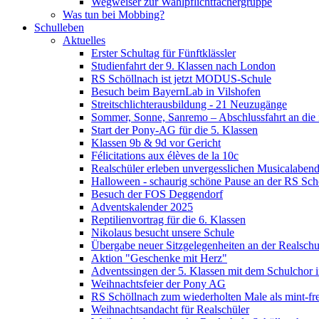
Wegweiser zur Wahlpflichtfächergruppe
Was tun bei Mobbing?
Schulleben
Aktuelles
Erster Schultag für Fünftklässler
Studienfahrt der 9. Klassen nach London
RS Schöllnach ist jetzt MODUS-Schule
Besuch beim BayernLab in Vilshofen
Streitschlichterausbildung - 21 Neuzugänge
Sommer, Sonne, Sanremo – Abschlussfahrt an die it
Start der Pony-AG für die 5. Klassen
Klassen 9b & 9d vor Gericht
Félicitations aux élèves de la 10c
Realschüler erleben unvergesslichen Musicalaben
Halloween - schaurig schöne Pause an der RS Sch
Besuch der FOS Deggendorf
Adventskalender 2025
Reptilienvortrag für die 6. Klassen
Nikolaus besucht unsere Schule
Übergabe neuer Sitzgelegenheiten an der Realschu
Aktion "Geschenke mit Herz"
Adventssingen der 5. Klassen mit dem Schulchor i
Weihnachtsfeier der Pony AG
RS Schöllnach zum wiederholten Male als mint-fr
Weihnachtsandacht für Realschüler