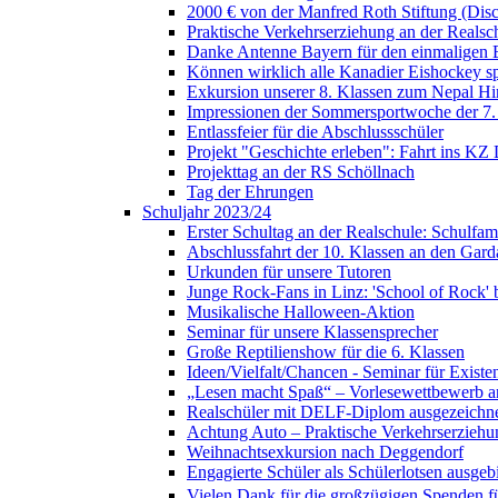
2000 € von der Manfred Roth Stiftung (Di
Praktische Verkehrserziehung an der Realsc
Danke Antenne Bayern für den einmaligen E
Können wirklich alle Kanadier Eishockey sp
Exkursion unserer 8. Klassen zum Nepal H
Impressionen der Sommersportwoche der 7.
Entlassfeier für die Abschlussschüler
Projekt "Geschichte erleben": Fahrt ins KZ
Projekttag an der RS Schöllnach
Tag der Ehrungen
Schuljahr 2023/24
Erster Schultag an der Realschule: Schulfami
Abschlussfahrt der 10. Klassen an den Gard
Urkunden für unsere Tutoren
Junge Rock-Fans in Linz: 'School of Rock' b
Musikalische Halloween-Aktion
Seminar für unsere Klassensprecher
Große Reptilienshow für die 6. Klassen
Ideen/Vielfalt/Chancen - Seminar für Exist
„Lesen macht Spaß“ – Vorlesewettbewerb an
Realschüler mit DELF-Diplom ausgezeichn
Achtung Auto – Praktische Verkehrserziehu
Weihnachtsexkursion nach Deggendorf
Engagierte Schüler als Schülerlotsen ausgebi
Vielen Dank für die großzügigen Spenden für