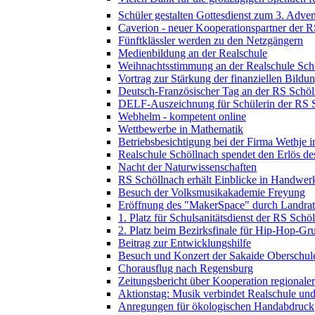
Schüler gestalten Gottesdienst zum 3. Adven
Caverion - neuer Kooperationspartner der 
Fünftklässler werden zu den Netzgängern
Medienbildung an der Realschule
Weihnachtsstimmung an der Realschule Sch
Vortrag zur Stärkung der finanziellen Bildu
Deutsch-Französischer Tag an der RS Schöl
DELF-Auszeichnung für Schülerin der RS 
Webhelm - kompetent online
Wettbewerbe in Mathematik
Betriebsbesichtigung bei der Firma Wethje 
Realschule Schöllnach spendet den Erlös d
Nacht der Naturwissenschaften
RS Schöllnach erhält Einblicke in Handwer
Besuch der Volksmusikakademie Freyung
Eröffnung des "MakerSpace" durch Landrat
1. Platz für Schulsanitätsdienst der RS Schö
2. Platz beim Bezirksfinale für Hip-Hop-G
Beitrag zur Entwicklungshilfe
Besuch und Konzert der Sakaide Oberschule
Chorausflug nach Regensburg
Zeitungsbericht über Kooperation regional
Aktionstag: Musik verbindet Realschule un
Anregungen für ökologischen Handabdruck