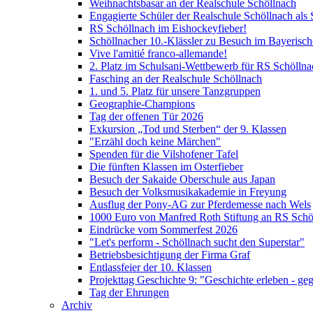
Weihnachtsbasar an der Realschule Schöllnach
Engagierte Schüler der Realschule Schöllnach als 
RS Schöllnach im Eishockeyfieber!
Schöllnacher 10.-Klässler zu Besuch im Bayerisc
Vive l'amitié franco-allemande!
2. Platz im Schulsani-Wettbewerb für RS Schöllna
Fasching an der Realschule Schöllnach
1. und 5. Platz für unsere Tanzgruppen
Geographie-Champions
Tag der offenen Tür 2026
Exkursion „Tod und Sterben“ der 9. Klassen
"Erzähl doch keine Märchen"
Spenden für die Vilshofener Tafel
Die fünften Klassen im Osterfieber
Besuch der Sakaide Oberschule aus Japan
Besuch der Volksmusikakademie in Freyung
Ausflug der Pony-AG zur Pferdemesse nach Wels
1000 Euro von Manfred Roth Stiftung an RS Schö
Eindrücke vom Sommerfest 2026
"Let's perform - Schöllnach sucht den Superstar"
Betriebsbesichtigung der Firma Graf
Entlassfeier der 10. Klassen
Projekttag Geschichte 9: "Geschichte erleben - ge
Tag der Ehrungen
Archiv