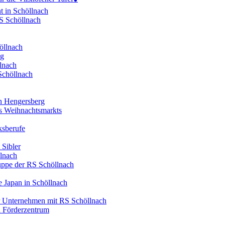
t in Schöllnach
RS Schöllnach
öllnach
ng
lnach
Schöllnach
in Hengersberg
es Weihnachtsmarkts
ksberufe
 Sibler
llnach
ruppe der RS Schöllnach
 Japan in Schöllnach
er Unternehmen mit RS Schöllnach
d Förderzentrum