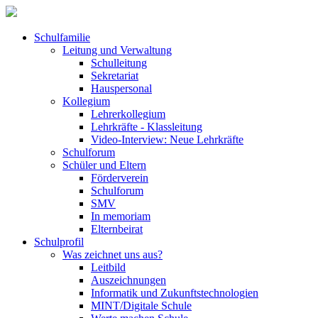
Schulfamilie
Leitung und Verwaltung
Schulleitung
Sekretariat
Hauspersonal
Kollegium
Lehrerkollegium
Lehrkräfte - Klassleitung
Video-Interview: Neue Lehrkräfte
Schulforum
Schüler und Eltern
Förderverein
Schulforum
SMV
In memoriam
Elternbeirat
Schulprofil
Was zeichnet uns aus?
Leitbild
Auszeichnungen
Informatik und Zukunftstechnologien
MINT/Digitale Schule