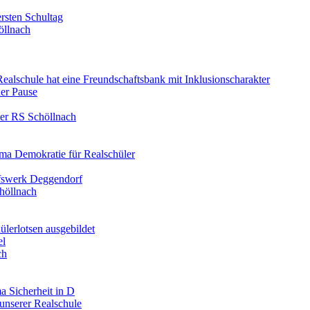
rsten Schultag
öllnach
 Realschule hat eine Freundschaftsbank mit Inklusionscharakter
er Pause
der RS Schöllnach
ma Demokratie für Realschüler
lfswerk Deggendorf
höllnach
ülerlotsen ausgebildet
el
ch
a Sicherheit in D
unserer Realschule