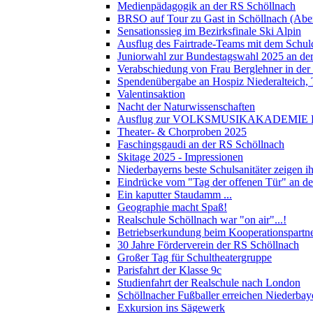
Medienpädagogik an der RS Schöllnach
BRSO auf Tour zu Gast in Schöllnach (Abe
Sensationssieg im Bezirksfinale Ski Alpin
Ausflug des Fairtrade-Teams mit dem Schul
Juniorwahl zur Bundestagswahl 2025 an de
Verabschiedung von Frau Berglehner in der
Spendenübergabe an Hospiz Niederalteich
Valentinsaktion
Nacht der Naturwissenschaften
Ausflug zur VOLKSMUSIKAKADEMIE B
Theater- & Chorproben 2025
Faschingsgaudi an der RS Schöllnach
Skitage 2025 - Impressionen
Niederbayerns beste Schulsanitäter zeigen 
Eindrücke vom "Tag der offenen Tür" an d
Ein kaputter Staudamm ...
Geographie macht Spaß!
Realschule Schöllnach war "on air"...!
Betriebserkundung beim Kooperationspart
30 Jahre Förderverein der RS Schöllnach
Großer Tag für Schultheatergruppe
Parisfahrt der Klasse 9c
Studienfahrt der Realschule nach London
Schöllnacher Fußballer erreichen Niederbay
Exkursion ins Sägewerk