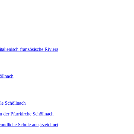
alienisch-französische Riviera
d
öllnach
le Schöllnach
n der Pfarrkirche Schöllnach
eundliche Schule ausgezeichnet