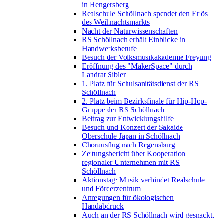
in Hengersberg
Realschule Schöllnach spendet den Erlös
des Weihnachtsmarkts
Nacht der Naturwissenschaften
RS Schöllnach erhält Einblicke in
Handwerksberufe
Besuch der Volksmusikakademie Freyung
Eröffnung des "MakerSpace" durch
Landrat Sibler
1. Platz für Schulsanitätsdienst der RS
Schöllnach
2. Platz beim Bezirksfinale für Hip-Hop-
Gruppe der RS Schöllnach
Beitrag zur Entwicklungshilfe
Besuch und Konzert der Sakaide
Oberschule Japan in Schöllnach
Chorausflug nach Regensburg
Zeitungsbericht über Kooperation
regionaler Unternehmen mit RS
Schöllnach
Aktionstag: Musik verbindet Realschule
und Förderzentrum
Anregungen für ökologischen
Handabdruck
Auch an der RS Schöllnach wird gesnackt,