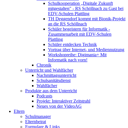
Schulkooperation „Digitale Zukunft
mitgestalten" - RS Schöllnach zu Gast bei
EDV-Schulen Plattling
TH Deggendorf kommt mit Bionik-Projekt
an die RS Schöllnach
Schüler begeistern für Informatik -
Zusammenarbeit mit EDV-Schulen
Plattling
Schüler entdecken Technik
Vortrag über Internet- und Mediennutzung
Workshopreihe: Digimania+ Mit
Informatik nach vorn!
Chronik
Unterricht und Wahlfächer
Nachmittagsunterricht
Schulsanitätsdienst
Wahlfächer
Produkte aus dem Unterricht
Podcasts
Projekt: Interaktiver Zeitstrahl
Neues von der VideoAG
Eltern
Schulmanager
Elternbeirat
Formulare & Links