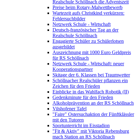
Realschule Schöllnach die Adventszeit
Preise beim Rotary-Malwettbewerb
Wartezeit aufs Christkind verkürzen:
Fehlersuchbilder
Netzwerk Schule - Wirtschaft
Deutsch-französischer Tag an der
Realschule Schöllnach
Engagierte Schüler zu Schülerlotsen
ausgebildet
Auszeichnung mit 1000 Euro Geldpreis
für RS Schöllnach
Netzwerk Schule - Wirtschaft: neuer
Kooperationspartner
Skitage der 6. Klassen bei Traumwetter
Schöllnacher Realschüler pflanzen ein
Zeichen für den Frieden
Einblicke in das Wahlfach Robotik (II)
Gedenkminute für den Frieden
Alkoholprävention an der RS Schöllnach
Vilshofener Tafel
"Faire" Ostersuchaktion der Fünftklässler
mit den Tutoren
Sportunterricht im Eisstadion
"Fit & Aktiv" mit Viktoria Rebensburg
mach Station an RS Schöllnach