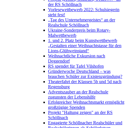
der RS Schöllnach
Vorlesewettbewerb 2022: Schulsiegerin
steht fest!
„Tag des Unternehmergeistes“ an der
Realschule Schöllnach
Ukraine-Sonderpreis beim Rotary-
Malwettbewerb
1. und 2. Platz beim Kunstwettbewerb
„Gestalten einer Weihnachtstasse für den
Lions-Glühweinstand“
Weihnachtliche Exkursion nach
Deggendorf
RS spendet für Tafel Vilshofen
Gründerwoche Deutschland – was
brauchen Schüler zur Existenzgründung?
Theaterfahrt der Klassen 5b und 5d nach
Regensburg
Adventszauber an der Realschule
zugunsten der Lebenshilfe
Erfolgreicher Weihnachtsmarkt ermöglicht
großzügige Spenden
Projekt "Haltung zeigen" an der RS
Schöllnach
Engagierte Schöllnacher Realschüler und
Realschülerinnen als Schülerlotsen