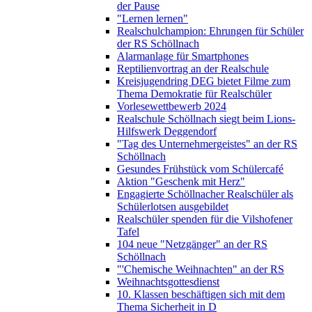
der Pause
"Lernen lernen"
Realschulchampion: Ehrungen für Schüler
der RS Schöllnach
Alarmanlage für Smartphones
Reptilienvortrag an der Realschule
Kreisjugendring DEG bietet Filme zum
Thema Demokratie für Realschüler
Vorlesewettbewerb 2024
Realschule Schöllnach siegt beim Lions-
Hilfswerk Deggendorf
"Tag des Unternehmergeistes" an der RS
Schöllnach
Gesundes Frühstück vom Schülercafé
Aktion "Geschenk mit Herz"
Engagierte Schöllnacher Realschüler als
Schülerlotsen ausgebildet
Realschüler spenden für die Vilshofener
Tafel
104 neue "Netzgänger" an der RS
Schöllnach
"'Chemische Weihnachten" an der RS
Weihnachtsgottesdienst
10. Klassen beschäftigen sich mit dem
Thema Sicherheit in D