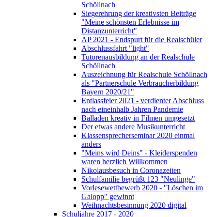
Schöllnach
Siegerehrung der kreativsten Beiträge
"Meine schönsten Erlebnisse im
Distanzunterricht"
AP 2021 - Endspurt für die Realschüler
Abschlussfahrt "light"
Tutorenausbildung an der Realschule
Schöllnach
Auszeichnung für Realschule Schöllnach
als "Partnerschule Verbraucherbildung
Bayern 2020/21"
Entlassfeier 2021 - verdienter Abschluss
nach eineinhalb Jahren Pandemie
Balladen kreativ in Filmen umgesetzt
Der etwas andere Musikunterricht
Klassensprecherseminar 2020 einmal
anders
"Meins wird Deins" - Kleiderspenden
waren herzlich Willkommen
Nikolausbesuch in Coronazeiten
Schulfamilie begrüßt 123 "Neulinge"
Vorlesewettbewerb 2020 - "Löschen im
Galopp" gewinnt
Weihnachtsbesinnung 2020 digital
Schuljahre 2017 - 2020