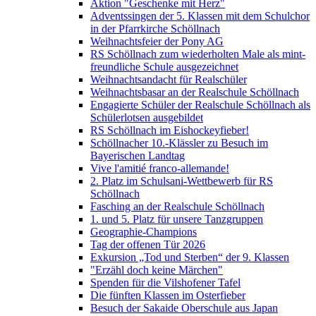
Aktion "Geschenke mit Herz"
Adventssingen der 5. Klassen mit dem Schulchor
in der Pfarrkirche Schöllnach
Weihnachtsfeier der Pony AG
RS Schöllnach zum wiederholten Male als mint-
freundliche Schule ausgezeichnet
Weihnachtsandacht für Realschüler
Weihnachtsbasar an der Realschule Schöllnach
Engagierte Schüler der Realschule Schöllnach als
Schülerlotsen ausgebildet
RS Schöllnach im Eishockeyfieber!
Schöllnacher 10.-Klässler zu Besuch im
Bayerischen Landtag
Vive l'amitié franco-allemande!
2. Platz im Schulsani-Wettbewerb für RS
Schöllnach
Fasching an der Realschule Schöllnach
1. und 5. Platz für unsere Tanzgruppen
Geographie-Champions
Tag der offenen Tür 2026
Exkursion „Tod und Sterben“ der 9. Klassen
"Erzähl doch keine Märchen"
Spenden für die Vilshofener Tafel
Die fünften Klassen im Osterfieber
Besuch der Sakaide Oberschule aus Japan