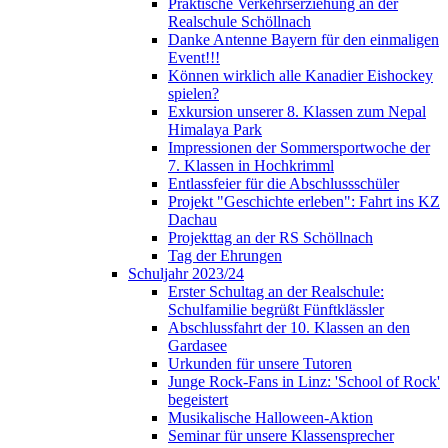
Praktische Verkehrserziehung an der
Realschule Schöllnach
Danke Antenne Bayern für den einmaligen
Event!!!
Können wirklich alle Kanadier Eishockey
spielen?
Exkursion unserer 8. Klassen zum Nepal
Himalaya Park
Impressionen der Sommersportwoche der
7. Klassen in Hochkrimml
Entlassfeier für die Abschlussschüler
Projekt "Geschichte erleben": Fahrt ins KZ
Dachau
Projekttag an der RS Schöllnach
Tag der Ehrungen
Schuljahr 2023/24
Erster Schultag an der Realschule:
Schulfamilie begrüßt Fünftklässler
Abschlussfahrt der 10. Klassen an den
Gardasee
Urkunden für unsere Tutoren
Junge Rock-Fans in Linz: 'School of Rock'
begeistert
Musikalische Halloween-Aktion
Seminar für unsere Klassensprecher