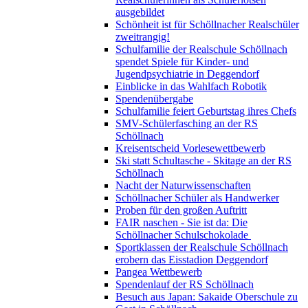
ausgebildet
Schönheit ist für Schöllnacher Realschüler
zweitrangig!
Schulfamilie der Realschule Schöllnach
spendet Spiele für Kinder- und
Jugendpsychiatrie in Deggendorf
Einblicke in das Wahlfach Robotik
Spendenübergabe
Schulfamilie feiert Geburtstag ihres Chefs
SMV-Schülerfasching an der RS
Schöllnach
Kreisentscheid Vorlesewettbewerb
Ski statt Schultasche - Skitage an der RS
Schöllnach
Nacht der Naturwissenschaften
Schöllnacher Schüler als Handwerker
Proben für den großen Auftritt
FAIR naschen - Sie ist da: Die
Schöllnacher Schulschokolade
Sportklassen der Realschule Schöllnach
erobern das Eisstadion Deggendorf
Pangea Wettbewerb
Spendenlauf der RS Schöllnach
Besuch aus Japan: Sakaide Oberschule zu