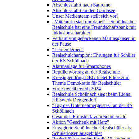
Abschlussfahrt nach Sanremo
Abschlussfahrt an den Gardasee
Unser Medienteam stellt sich vor!
„Mittendrin statt nur dabei“ – Schöllnacher
Realschule hat eine Freundschaftsbank mit
Inklusionscharakter
Verkauf von gebackenen Martinsgänsen in
der Pause
"Lernen lernen"
Realschulchampion: Ehrungen für Schüler
der RS Schöllnach
Alarmanlage für Smartphones
Reptilienvortrag an der Realschule
Kreisjugendring DEG bietet Filme zum
Thema Demokratie für Realschüler
Vorlesewettbewerb 2024
Realschule Schöllnach siegt beim Lions-
Hilfswerk Deggendorf
"Tag des Unternehmergeistes" an der RS
Schöllnach
Gesundes Frühstück vom Schülercafé
Aktion "Geschenk mit Herz"
Engagierte Schöllnacher Realschüler als
Schülerlotsen ausgebildet
Realschüler spenden für die Vilshofener