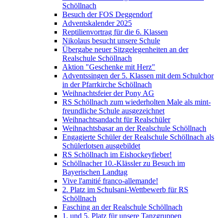
Schöllnach
Besuch der FOS Deggendorf
Adventskalender 2025
Reptilienvortrag für die 6. Klassen
Nikolaus besucht unsere Schule
Übergabe neuer Sitzgelegenheiten an der
Realschule Schöllnach
Aktion "Geschenke mit Herz"
Adventssingen der 5. Klassen mit dem Schulchor
in der Pfarrkirche Schöllnach
Weihnachtsfeier der Pony AG
RS Schöllnach zum wiederholten Male als mint-
freundliche Schule ausgezeichnet
Weihnachtsandacht für Realschüler
Weihnachtsbasar an der Realschule Schöllnach
Engagierte Schüler der Realschule Schöllnach als
Schülerlotsen ausgebildet
RS Schöllnach im Eishockeyfieber!
Schöllnacher 10.-Klässler zu Besuch im
Bayerischen Landtag
Vive l'amitié franco-allemande!
2. Platz im Schulsani-Wettbewerb für RS
Schöllnach
Fasching an der Realschule Schöllnach
1. und 5. Platz für unsere Tanzgruppen