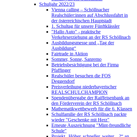
Schuljahr 2022/23
Vienna calling – Schöllnacher
Realschüler:innen auf Abschlussfahrt in
der österreichischen Hauptstadt
1. Schultag für unsere Fünftklässler
"Hallo Auto" - praktische
Verkehrserziehung an der RS Schöllnach
Ausbildungsmesse und „Tag der
Ausbildung“
Fairtrade in Aktion
Sommer, Sonne, Sanremo
Betriebsbesichtigung bei der Firma
Pfaffinger
Realschüler besuchen die FOS
Deggendorf
Preisverleihung niederbayerischer
REALSCHULCHAMPION
Spendenübergabe der Raiffeisenbank an
den Förderverein der RS Schöllnach
Mathematikwettbewerb für die 6. Klassen
Schulfamilie der RS Schöllnach packte
wieder "Geschenke mit Herz"
Erneute Auszeichnung "Mint-freundliche
Schule"
Projekt „Höher, schneller, weiter…?“ an