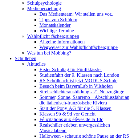
Schulpsychologie
Medienerziehung
Das Medienteam: Wir stellen uns vor...
Tipps von Schülern
Monatskalender
Wichtige Termine
Wahlpflicht-fächergruppen
Allgeine Informationen
Wegweiser zur Wahlpflichtfächergruppe
Was tun bei Mobbing?
Schulleben
Aktuelles
Erster Schultag für Fünftklässler
Studienfahrt der 9. Klassen nach London
RS Schöllnach ist jetzt MODUS-Schule
Besuch beim BayernLab in Vilshofen
Streitschlichterausbildung - 21 Neuzugänge
Sommer, Sonne, Sanremo – Abschlussfahrt an
die italienisch-französische Riviera
Start der Pony-AG für die 5. Klassen
Klassen 9b & 9d vor Gericht
Félicitations aux élèves de la 10c
Realschüler erleben unvergesslichen
Musicalabend
Halloween - schaurig schöne Pause an der RS