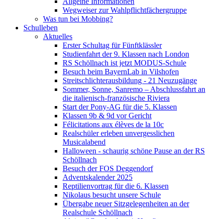
Allgeine Informationen
Wegweiser zur Wahlpflichtfächergruppe
Was tun bei Mobbing?
Schulleben
Aktuelles
Erster Schultag für Fünftklässler
Studienfahrt der 9. Klassen nach London
RS Schöllnach ist jetzt MODUS-Schule
Besuch beim BayernLab in Vilshofen
Streitschlichterausbildung - 21 Neuzugänge
Sommer, Sonne, Sanremo – Abschlussfahrt an
die italienisch-französische Riviera
Start der Pony-AG für die 5. Klassen
Klassen 9b & 9d vor Gericht
Félicitations aux élèves de la 10c
Realschüler erleben unvergesslichen
Musicalabend
Halloween - schaurig schöne Pause an der RS
Schöllnach
Besuch der FOS Deggendorf
Adventskalender 2025
Reptilienvortrag für die 6. Klassen
Nikolaus besucht unsere Schule
Übergabe neuer Sitzgelegenheiten an der
Realschule Schöllnach