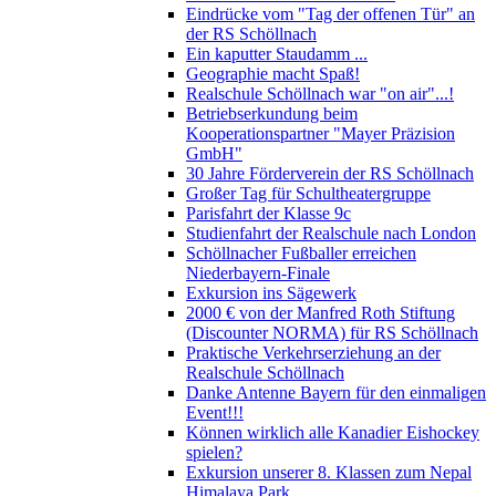
Eindrücke vom "Tag der offenen Tür" an
der RS Schöllnach
Ein kaputter Staudamm ...
Geographie macht Spaß!
Realschule Schöllnach war "on air"...!
Betriebserkundung beim
Kooperationspartner "Mayer Präzision
GmbH"
30 Jahre Förderverein der RS Schöllnach
Großer Tag für Schultheatergruppe
Parisfahrt der Klasse 9c
Studienfahrt der Realschule nach London
Schöllnacher Fußballer erreichen
Niederbayern-Finale
Exkursion ins Sägewerk
2000 € von der Manfred Roth Stiftung
(Discounter NORMA) für RS Schöllnach
Praktische Verkehrserziehung an der
Realschule Schöllnach
Danke Antenne Bayern für den einmaligen
Event!!!
Können wirklich alle Kanadier Eishockey
spielen?
Exkursion unserer 8. Klassen zum Nepal
Himalaya Park