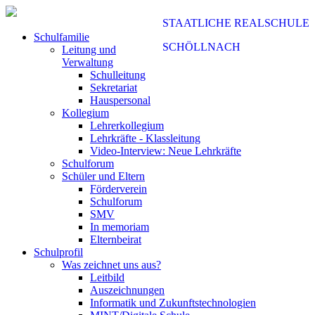
STAATLICHE REALSCHULE
Schulfamilie
SCHÖLLNACH
Leitung und
Verwaltung
Schulleitung
Sekretariat
Hauspersonal
Kollegium
Lehrerkollegium
Lehrkräfte - Klassleitung
Video-Interview: Neue Lehrkräfte
Schulforum
Schüler und Eltern
Förderverein
Schulforum
SMV
In memoriam
Elternbeirat
Schulprofil
Was zeichnet uns aus?
Leitbild
Auszeichnungen
Informatik und Zukunftstechnologien