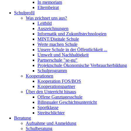
In memoriam
Elternbeirat
Schulprofil
Was zeichnet uns aus?
Leitbild
Auszeichnungen
Informatik und Zukunftstechnologien
MINT/Digitale Schule
Werte machen Schule
Unsere Schule in der Öffentlichkeit ...
Umwelt und Nachhaltigkeit
Partnerschule "se-gu"
Projektschule Ökonomische Verbraucherbildung
Schulprogramm
Kooperationen
Kooperation FOS/BOS
Kooperationspartner
Über den Unterricht hinaus
Offene Ganztagesschule
Bilingualer Geschichtsunterricht
Sportklasse
Streitschlichter
Beratung
Aufnahme und Anmeldung
Schulberatung