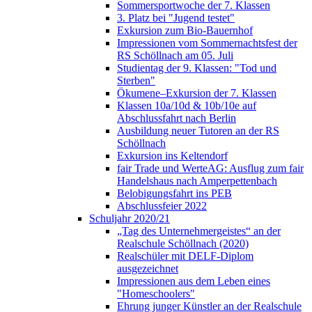
Sommersportwoche der 7. Klassen
3. Platz bei "Jugend testet"
Exkursion zum Bio-Bauernhof
Impressionen vom Sommernachtsfest der
RS Schöllnach am 05. Juli
Studientag der 9. Klassen: "Tod und
Sterben"
Ökumene–Exkursion der 7. Klassen
Klassen 10a/10d & 10b/10e auf
Abschlussfahrt nach Berlin
Ausbildung neuer Tutoren an der RS
Schöllnach
Exkursion ins Keltendorf
fair Trade und WerteAG: Ausflug zum fair
Handelshaus nach Amperpettenbach
Belobigungsfahrt ins PEB
Abschlussfeier 2022
Schuljahr 2020/21
„Tag des Unternehmergeistes“ an der
Realschule Schöllnach (2020)
Realschüler mit DELF-Diplom
ausgezeichnet
Impressionen aus dem Leben eines
"Homeschoolers"
Ehrung junger Künstler an der Realschule