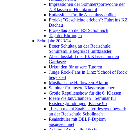
Impressionen der Sommersportwoche der
7. Klassen in Hochkrimml
Entlassfeier für die Abschlussschüler
Projekt "Geschichte erleben": Fahrt ins KZ
Dachau
Projekttag an der RS Schöllnach
Tag der Ehrungen
Schuljahr 2023/24
Erster Schultag an der Realschule:
Schulfamilie begrüßt Fünftklässler
Abschlussfahrt der 10. Klassen an den
Gardasee
Urkunden für unsere Tutoren
Junge Rock-Fans in Linz: 'School of Rock'
begeistert
Musikalische Halloween-Aktion
Seminar für unsere Klassensprecher
Große Reptilienshow für die 6. Klassen
Ideen/Vielfalt/Chancen - Seminar für
Existenzgründungen, Klasse 9b
„Lesen macht Spaß“ – Vorlesewettbewerb
an der Realschule Schöllnach
Realschüler mit DELF-Diplom
ausgezeichnet
Achtung Auto – Praktische