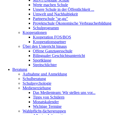
MINT/Digitale Schule
Werte machen Schule
Unsere Schule in der Öffentlichkeit ...
Umwelt und Nachhaltigkeit
Partnerschule "se-gu"
Projektschule Ökonomische Verbraucherbildung
Schulprogramm
Kooperationen
Kooperation FOS/BOS
Kooperationspartner
Über den Unterricht hinaus
Offene Ganztagesschule
Bilingualer Geschichtsunterricht
Sportklasse
Streitschlichter
Beratung
Aufnahme und Anmeldung
Schulberatung
Schulpsychologie
Medienerziehung
Das Medienteam: Wir stellen uns vor...
Tipps von Schülern
Monatskalender
Wichtige Termine
Wahlpflicht-fächergruppen