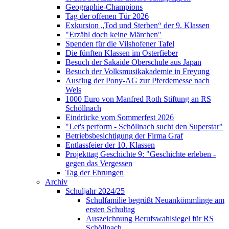
Geographie-Champions
Tag der offenen Tür 2026
Exkursion „Tod und Sterben“ der 9. Klassen
"Erzähl doch keine Märchen"
Spenden für die Vilshofener Tafel
Die fünften Klassen im Osterfieber
Besuch der Sakaide Oberschule aus Japan
Besuch der Volksmusikakademie in Freyung
Ausflug der Pony-AG zur Pferdemesse nach
Wels
1000 Euro von Manfred Roth Stiftung an RS
Schöllnach
Eindrücke vom Sommerfest 2026
"Let's perform - Schöllnach sucht den Superstar"
Betriebsbesichtigung der Firma Graf
Entlassfeier der 10. Klassen
Projekttag Geschichte 9: "Geschichte erleben -
gegen das Vergessen
Tag der Ehrungen
Archiv
Schuljahr 2024/25
Schulfamilie begrüßt Neuankömmlinge am
ersten Schultag
Auszeichnung Berufswahlsiegel für RS
Schöllnach