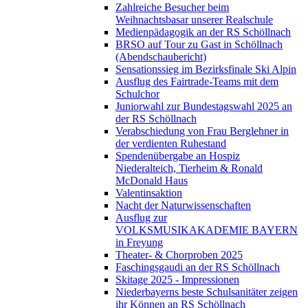
Zahlreiche Besucher beim
Weihnachtsbasar unserer Realschule
Medienpädagogik an der RS Schöllnach
BRSO auf Tour zu Gast in Schöllnach
(Abendschaubericht)
Sensationssieg im Bezirksfinale Ski Alpin
Ausflug des Fairtrade-Teams mit dem
Schulchor
Juniorwahl zur Bundestagswahl 2025 an
der RS Schöllnach
Verabschiedung von Frau Berglehner in
der verdienten Ruhestand
Spendenübergabe an Hospiz
Niederalteich, Tierheim & Ronald
McDonald Haus
Valentinsaktion
Nacht der Naturwissenschaften
Ausflug zur
VOLKSMUSIKAKADEMIE BAYERN
in Freyung
Theater- & Chorproben 2025
Faschingsgaudi an der RS Schöllnach
Skitage 2025 - Impressionen
Niederbayerns beste Schulsanitäter zeigen
ihr Können an RS Schöllnach