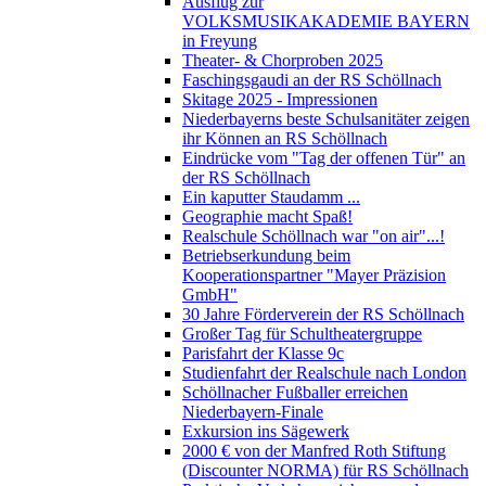
Ausflug zur
VOLKSMUSIKAKADEMIE BAYERN
in Freyung
Theater- & Chorproben 2025
Faschingsgaudi an der RS Schöllnach
Skitage 2025 - Impressionen
Niederbayerns beste Schulsanitäter zeigen
ihr Können an RS Schöllnach
Eindrücke vom "Tag der offenen Tür" an
der RS Schöllnach
Ein kaputter Staudamm ...
Geographie macht Spaß!
Realschule Schöllnach war "on air"...!
Betriebserkundung beim
Kooperationspartner "Mayer Präzision
GmbH"
30 Jahre Förderverein der RS Schöllnach
Großer Tag für Schultheatergruppe
Parisfahrt der Klasse 9c
Studienfahrt der Realschule nach London
Schöllnacher Fußballer erreichen
Niederbayern-Finale
Exkursion ins Sägewerk
2000 € von der Manfred Roth Stiftung
(Discounter NORMA) für RS Schöllnach