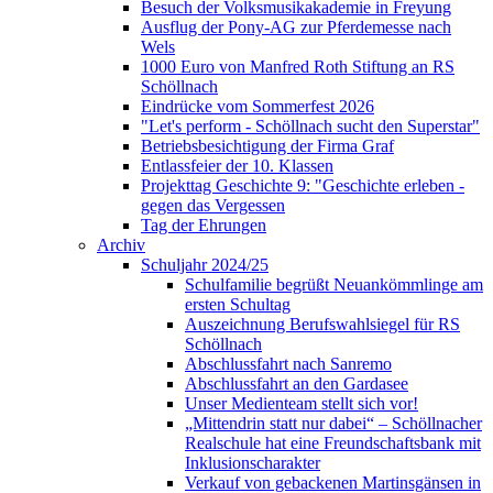
Besuch der Volksmusikakademie in Freyung
Ausflug der Pony-AG zur Pferdemesse nach
Wels
1000 Euro von Manfred Roth Stiftung an RS
Schöllnach
Eindrücke vom Sommerfest 2026
"Let's perform - Schöllnach sucht den Superstar"
Betriebsbesichtigung der Firma Graf
Entlassfeier der 10. Klassen
Projekttag Geschichte 9: "Geschichte erleben -
gegen das Vergessen
Tag der Ehrungen
Archiv
Schuljahr 2024/25
Schulfamilie begrüßt Neuankömmlinge am
ersten Schultag
Auszeichnung Berufswahlsiegel für RS
Schöllnach
Abschlussfahrt nach Sanremo
Abschlussfahrt an den Gardasee
Unser Medienteam stellt sich vor!
„Mittendrin statt nur dabei“ – Schöllnacher
Realschule hat eine Freundschaftsbank mit
Inklusionscharakter
Verkauf von gebackenen Martinsgänsen in