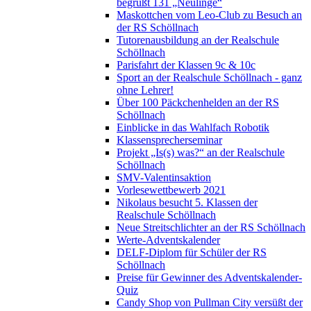
begrüßt 131 „Neulinge“
Maskottchen vom Leo-Club zu Besuch an
der RS Schöllnach
Tutorenausbildung an der Realschule
Schöllnach
Parisfahrt der Klassen 9c & 10c
Sport an der Realschule Schöllnach - ganz
ohne Lehrer!
Über 100 Päckchenhelden an der RS
Schöllnach
Einblicke in das Wahlfach Robotik
Klassensprecherseminar
Projekt „Is(s) was?“ an der Realschule
Schöllnach
SMV-Valentinsaktion
Vorlesewettbewerb 2021
Nikolaus besucht 5. Klassen der
Realschule Schöllnach
Neue Streitschlichter an der RS Schöllnach
Werte-Adventskalender
DELF-Diplom für Schüler der RS
Schöllnach
Preise für Gewinner des Adventskalender-
Quiz
Candy Shop von Pullman City versüßt der