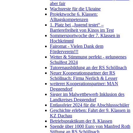
aber fair
Wachsreste für die Ukraine
Projektwoche 6. Klassen:
Alltagskompetenzen
1. Platz bei „Jugend testet“ –
Barrierefreiheit von Kinos im Test
Sommersportwoche der 7. Klassen in
Hochkrimml
Fairomat - Vielen Dank dem
Förderverein!!!
Wetter & Stimmung perfekt - gelungenes
Schulfest 2024
Tutorenausbildung an der RS Schöllnach
Neuer Kooperationspartner der RS
Schöllnach: Firma Nerlich & Lesser
weiterer Kooperationspartner: MAN
Deggendorf
Sieger im Malwettbewerb Inklusion des
Landkreises Deggendorf
Entlassfeier 2024 für die Abschlussschüler
Geschichte erleben: Fahrt der 9. Klassen in
KZ Dachau
Betriebspraktikum der 8. Klassen
Spende über 1000 Euro von Manfred Roth
Stiftung an RS Schöllnach