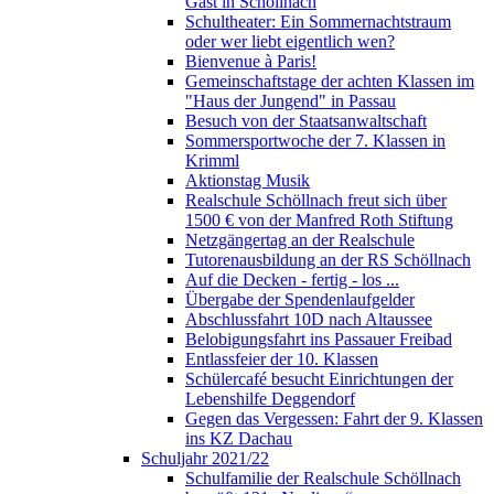
Gast in Schöllnach
Schultheater: Ein Sommernachtstraum
oder wer liebt eigentlich wen?
Bienvenue à Paris!
Gemeinschaftstage der achten Klassen im
"Haus der Jungend" in Passau
Besuch von der Staatsanwaltschaft
Sommersportwoche der 7. Klassen in
Krimml
Aktionstag Musik
Realschule Schöllnach freut sich über
1500 € von der Manfred Roth Stiftung
Netzgängertag an der Realschule
Tutorenausbildung an der RS Schöllnach
Auf die Decken - fertig - los ...
Übergabe der Spendenlaufgelder
Abschlussfahrt 10D nach Altaussee
Belobigungsfahrt ins Passauer Freibad
Entlassfeier der 10. Klassen
Schülercafé besucht Einrichtungen der
Lebenshilfe Deggendorf
Gegen das Vergessen: Fahrt der 9. Klassen
ins KZ Dachau
Schuljahr 2021/22
Schulfamilie der Realschule Schöllnach