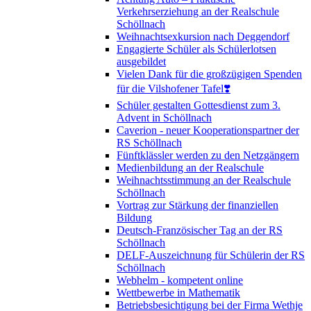
Verkehrserziehung an der Realschule
Schöllnach
Weihnachtsexkursion nach Deggendorf
Engagierte Schüler als Schülerlotsen
ausgebildet
Vielen Dank für die großzügigen Spenden
für die Vilshofener Tafel❣️
Schüler gestalten Gottesdienst zum 3.
Advent in Schöllnach
Caverion - neuer Kooperationspartner der
RS Schöllnach
Fünftklässler werden zu den Netzgängern
Medienbildung an der Realschule
Weihnachtsstimmung an der Realschule
Schöllnach
Vortrag zur Stärkung der finanziellen
Bildung
Deutsch-Französischer Tag an der RS
Schöllnach
DELF-Auszeichnung für Schülerin der RS
Schöllnach
Webhelm - kompetent online
Wettbewerbe in Mathematik
Betriebsbesichtigung bei der Firma Wethje