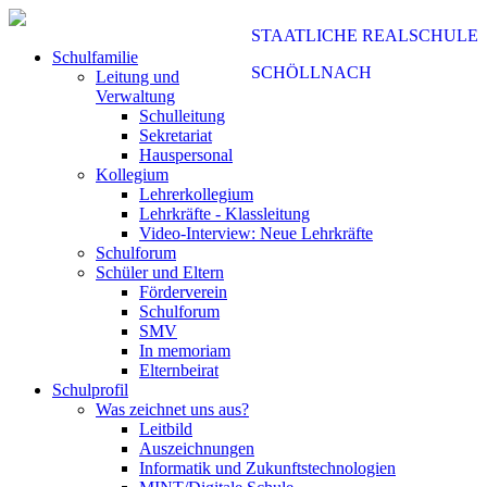
STAATLICHE REALSCHULE
Schulfamilie
SCHÖLLNACH
Leitung und
Verwaltung
Schulleitung
Sekretariat
Hauspersonal
Kollegium
Lehrerkollegium
Lehrkräfte - Klassleitung
Video-Interview: Neue Lehrkräfte
Schulforum
Schüler und Eltern
Förderverein
Schulforum
SMV
In memoriam
Elternbeirat
Schulprofil
Was zeichnet uns aus?
Leitbild
Auszeichnungen
Informatik und Zukunftstechnologien