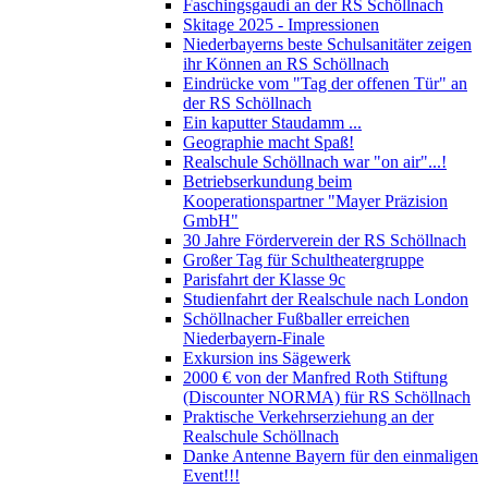
Faschingsgaudi an der RS Schöllnach
Skitage 2025 - Impressionen
Niederbayerns beste Schulsanitäter zeigen
ihr Können an RS Schöllnach
Eindrücke vom "Tag der offenen Tür" an
der RS Schöllnach
Ein kaputter Staudamm ...
Geographie macht Spaß!
Realschule Schöllnach war "on air"...!
Betriebserkundung beim
Kooperationspartner "Mayer Präzision
GmbH"
30 Jahre Förderverein der RS Schöllnach
Großer Tag für Schultheatergruppe
Parisfahrt der Klasse 9c
Studienfahrt der Realschule nach London
Schöllnacher Fußballer erreichen
Niederbayern-Finale
Exkursion ins Sägewerk
2000 € von der Manfred Roth Stiftung
(Discounter NORMA) für RS Schöllnach
Praktische Verkehrserziehung an der
Realschule Schöllnach
Danke Antenne Bayern für den einmaligen
Event!!!