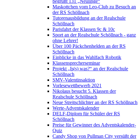
begrüßt 131 „Neulinge“
Maskottchen vom Leo-Club zu Besuch an
der RS Schöllnach
Tutorenausbildung an der Realschule
Schöllnach
Parisfahrt der Klassen 9c & 10c
Sport an der Realschule Schöllnach - ganz
ohne Lehrer!
Über 100 Päckchenhelden an der RS
Schöllnach
Einblicke in das Wahlfach Robotik
Klassensprecherseminar
Projekt „Is(s) was?“ an der Realschule
Schöllnach
SMV-Valentinsaktion
Vorlesewettbewerb 2021
Nikolaus besucht 5. Klassen der
Realschule Schöllnach
Neue Streitschlichter an der RS Schöllnach
Werte-Adventskalender
DELF-Diplom für Schüler der RS
Schöllnach
Preise für Gewinner des Adventskalender-
Quiz
Candy Shop von Pullman City versüßt der