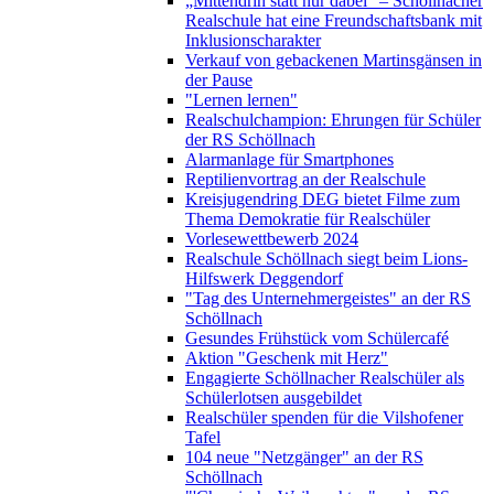
„Mittendrin statt nur dabei“ – Schöllnacher
Realschule hat eine Freundschaftsbank mit
Inklusionscharakter
Verkauf von gebackenen Martinsgänsen in
der Pause
"Lernen lernen"
Realschulchampion: Ehrungen für Schüler
der RS Schöllnach
Alarmanlage für Smartphones
Reptilienvortrag an der Realschule
Kreisjugendring DEG bietet Filme zum
Thema Demokratie für Realschüler
Vorlesewettbewerb 2024
Realschule Schöllnach siegt beim Lions-
Hilfswerk Deggendorf
"Tag des Unternehmergeistes" an der RS
Schöllnach
Gesundes Frühstück vom Schülercafé
Aktion "Geschenk mit Herz"
Engagierte Schöllnacher Realschüler als
Schülerlotsen ausgebildet
Realschüler spenden für die Vilshofener
Tafel
104 neue "Netzgänger" an der RS
Schöllnach