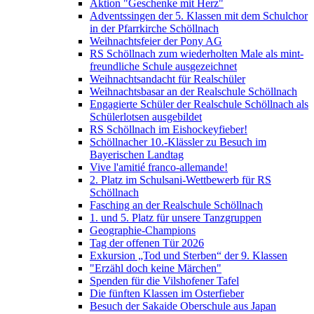
Aktion "Geschenke mit Herz"
Adventssingen der 5. Klassen mit dem Schulchor
in der Pfarrkirche Schöllnach
Weihnachtsfeier der Pony AG
RS Schöllnach zum wiederholten Male als mint-
freundliche Schule ausgezeichnet
Weihnachtsandacht für Realschüler
Weihnachtsbasar an der Realschule Schöllnach
Engagierte Schüler der Realschule Schöllnach als
Schülerlotsen ausgebildet
RS Schöllnach im Eishockeyfieber!
Schöllnacher 10.-Klässler zu Besuch im
Bayerischen Landtag
Vive l'amitié franco-allemande!
2. Platz im Schulsani-Wettbewerb für RS
Schöllnach
Fasching an der Realschule Schöllnach
1. und 5. Platz für unsere Tanzgruppen
Geographie-Champions
Tag der offenen Tür 2026
Exkursion „Tod und Sterben“ der 9. Klassen
"Erzähl doch keine Märchen"
Spenden für die Vilshofener Tafel
Die fünften Klassen im Osterfieber
Besuch der Sakaide Oberschule aus Japan