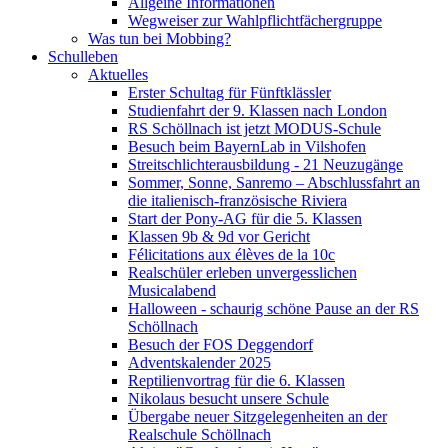
Allgeine Informationen
Wegweiser zur Wahlpflichtfächergruppe
Was tun bei Mobbing?
Schulleben
Aktuelles
Erster Schultag für Fünftklässler
Studienfahrt der 9. Klassen nach London
RS Schöllnach ist jetzt MODUS-Schule
Besuch beim BayernLab in Vilshofen
Streitschlichterausbildung - 21 Neuzugänge
Sommer, Sonne, Sanremo – Abschlussfahrt an
die italienisch-französische Riviera
Start der Pony-AG für die 5. Klassen
Klassen 9b & 9d vor Gericht
Félicitations aux élèves de la 10c
Realschüler erleben unvergesslichen
Musicalabend
Halloween - schaurig schöne Pause an der RS
Schöllnach
Besuch der FOS Deggendorf
Adventskalender 2025
Reptilienvortrag für die 6. Klassen
Nikolaus besucht unsere Schule
Übergabe neuer Sitzgelegenheiten an der
Realschule Schöllnach