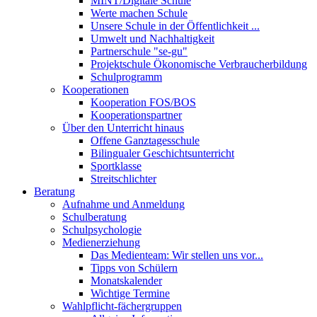
MINT/Digitale Schule
Werte machen Schule
Unsere Schule in der Öffentlichkeit ...
Umwelt und Nachhaltigkeit
Partnerschule "se-gu"
Projektschule Ökonomische Verbraucherbildung
Schulprogramm
Kooperationen
Kooperation FOS/BOS
Kooperationspartner
Über den Unterricht hinaus
Offene Ganztagesschule
Bilingualer Geschichtsunterricht
Sportklasse
Streitschlichter
Beratung
Aufnahme und Anmeldung
Schulberatung
Schulpsychologie
Medienerziehung
Das Medienteam: Wir stellen uns vor...
Tipps von Schülern
Monatskalender
Wichtige Termine
Wahlpflicht-fächergruppen