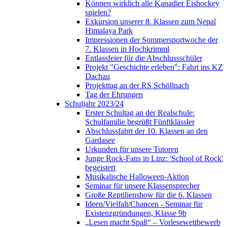
Können wirklich alle Kanadier Eishockey
spielen?
Exkursion unserer 8. Klassen zum Nepal
Himalaya Park
Impressionen der Sommersportwoche der
7. Klassen in Hochkrimml
Entlassfeier für die Abschlussschüler
Projekt "Geschichte erleben": Fahrt ins KZ
Dachau
Projekttag an der RS Schöllnach
Tag der Ehrungen
Schuljahr 2023/24
Erster Schultag an der Realschule:
Schulfamilie begrüßt Fünftklässler
Abschlussfahrt der 10. Klassen an den
Gardasee
Urkunden für unsere Tutoren
Junge Rock-Fans in Linz: 'School of Rock'
begeistert
Musikalische Halloween-Aktion
Seminar für unsere Klassensprecher
Große Reptilienshow für die 6. Klassen
Ideen/Vielfalt/Chancen - Seminar für
Existenzgründungen, Klasse 9b
„Lesen macht Spaß“ – Vorlesewettbewerb