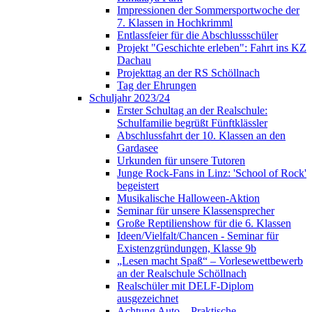
Impressionen der Sommersportwoche der
7. Klassen in Hochkrimml
Entlassfeier für die Abschlussschüler
Projekt "Geschichte erleben": Fahrt ins KZ
Dachau
Projekttag an der RS Schöllnach
Tag der Ehrungen
Schuljahr 2023/24
Erster Schultag an der Realschule:
Schulfamilie begrüßt Fünftklässler
Abschlussfahrt der 10. Klassen an den
Gardasee
Urkunden für unsere Tutoren
Junge Rock-Fans in Linz: 'School of Rock'
begeistert
Musikalische Halloween-Aktion
Seminar für unsere Klassensprecher
Große Reptilienshow für die 6. Klassen
Ideen/Vielfalt/Chancen - Seminar für
Existenzgründungen, Klasse 9b
„Lesen macht Spaß“ – Vorlesewettbewerb
an der Realschule Schöllnach
Realschüler mit DELF-Diplom
ausgezeichnet
Achtung Auto – Praktische