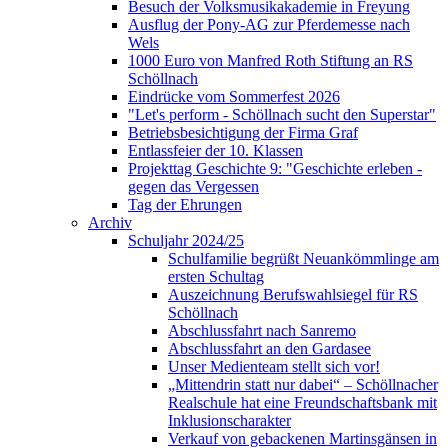
Besuch der Volksmusikakademie in Freyung
Ausflug der Pony-AG zur Pferdemesse nach
Wels
1000 Euro von Manfred Roth Stiftung an RS
Schöllnach
Eindrücke vom Sommerfest 2026
"Let's perform - Schöllnach sucht den Superstar"
Betriebsbesichtigung der Firma Graf
Entlassfeier der 10. Klassen
Projekttag Geschichte 9: "Geschichte erleben -
gegen das Vergessen
Tag der Ehrungen
Archiv
Schuljahr 2024/25
Schulfamilie begrüßt Neuankömmlinge am
ersten Schultag
Auszeichnung Berufswahlsiegel für RS
Schöllnach
Abschlussfahrt nach Sanremo
Abschlussfahrt an den Gardasee
Unser Medienteam stellt sich vor!
„Mittendrin statt nur dabei“ – Schöllnacher
Realschule hat eine Freundschaftsbank mit
Inklusionscharakter
Verkauf von gebackenen Martinsgänsen in