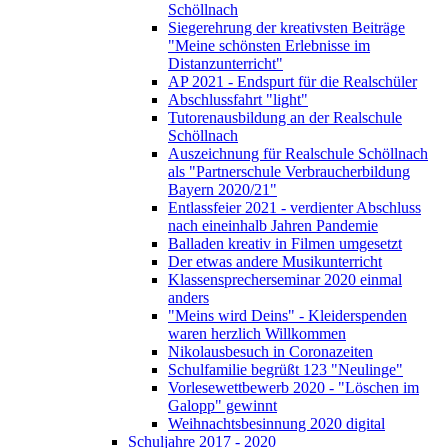
Schöllnach
Siegerehrung der kreativsten Beiträge
"Meine schönsten Erlebnisse im
Distanzunterricht"
AP 2021 - Endspurt für die Realschüler
Abschlussfahrt "light"
Tutorenausbildung an der Realschule
Schöllnach
Auszeichnung für Realschule Schöllnach
als "Partnerschule Verbraucherbildung
Bayern 2020/21"
Entlassfeier 2021 - verdienter Abschluss
nach eineinhalb Jahren Pandemie
Balladen kreativ in Filmen umgesetzt
Der etwas andere Musikunterricht
Klassensprecherseminar 2020 einmal
anders
"Meins wird Deins" - Kleiderspenden
waren herzlich Willkommen
Nikolausbesuch in Coronazeiten
Schulfamilie begrüßt 123 "Neulinge"
Vorlesewettbewerb 2020 - "Löschen im
Galopp" gewinnt
Weihnachtsbesinnung 2020 digital
Schuljahre 2017 - 2020