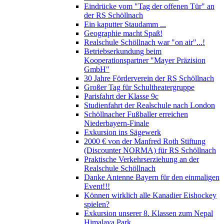
Eindrücke vom "Tag der offenen Tür" an
der RS Schöllnach
Ein kaputter Staudamm ...
Geographie macht Spaß!
Realschule Schöllnach war "on air"...!
Betriebserkundung beim
Kooperationspartner "Mayer Präzision
GmbH"
30 Jahre Förderverein der RS Schöllnach
Großer Tag für Schultheatergruppe
Parisfahrt der Klasse 9c
Studienfahrt der Realschule nach London
Schöllnacher Fußballer erreichen
Niederbayern-Finale
Exkursion ins Sägewerk
2000 € von der Manfred Roth Stiftung
(Discounter NORMA) für RS Schöllnach
Praktische Verkehrserziehung an der
Realschule Schöllnach
Danke Antenne Bayern für den einmaligen
Event!!!
Können wirklich alle Kanadier Eishockey
spielen?
Exkursion unserer 8. Klassen zum Nepal
Himalaya Park