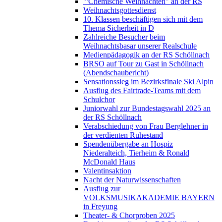
"'Chemische Weihnachten" an der RS
Weihnachtsgottesdienst
10. Klassen beschäftigen sich mit dem
Thema Sicherheit in D
Zahlreiche Besucher beim
Weihnachtsbasar unserer Realschule
Medienpädagogik an der RS Schöllnach
BRSO auf Tour zu Gast in Schöllnach
(Abendschaubericht)
Sensationssieg im Bezirksfinale Ski Alpin
Ausflug des Fairtrade-Teams mit dem
Schulchor
Juniorwahl zur Bundestagswahl 2025 an
der RS Schöllnach
Verabschiedung von Frau Berglehner in
der verdienten Ruhestand
Spendenübergabe an Hospiz
Niederalteich, Tierheim & Ronald
McDonald Haus
Valentinsaktion
Nacht der Naturwissenschaften
Ausflug zur
VOLKSMUSIKAKADEMIE BAYERN
in Freyung
Theater- & Chorproben 2025