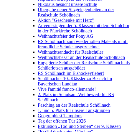
Nikolaus besucht unsere Schule
Übergabe neuer Sitzgelegenheiten an der
Realschule Schöllnach
Aktion "Geschenke mit Herz"
Adventssingen der 5. Klassen mit dem Schulchor
in der Pfarrkirche Schöllnach
Weihnachtsfeier der Pony AG
RS Schöllnach zum wiederholten Male als mint-
freundliche Schule ausgezeichnet
Weihnachtsandacht für Realschüler
Weihnachtsbasar an der Realschule Schöllnach
Engagierte Schüler der Realschule Schöllnach als
Schülerlotsen ausgebildet
RS Schöllnach im Eishockeyfieber!
Schöllnacher 10.-Klässler zu Besuch im
Bayerischen Landtag
Vive l'amitié franco-allemande!
2. Platz im Schulsani-Wettbewerb für RS
Schöllnach
Fasching an der Realschule Schöllnach
1. und 5. Platz für unsere Tanzgruppen
Geographie-Champions
Tag der offenen Tür 2026
Exkursion „Tod und Sterben“ der 9. Klassen
"Erzähl doch keine Märchen"