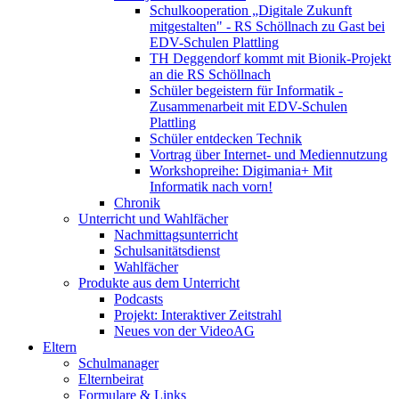
Schulkooperation „Digitale Zukunft
mitgestalten" - RS Schöllnach zu Gast bei
EDV-Schulen Plattling
TH Deggendorf kommt mit Bionik-Projekt
an die RS Schöllnach
Schüler begeistern für Informatik -
Zusammenarbeit mit EDV-Schulen
Plattling
Schüler entdecken Technik
Vortrag über Internet- und Mediennutzung
Workshopreihe: Digimania+ Mit
Informatik nach vorn!
Chronik
Unterricht und Wahlfächer
Nachmittagsunterricht
Schulsanitätsdienst
Wahlfächer
Produkte aus dem Unterricht
Podcasts
Projekt: Interaktiver Zeitstrahl
Neues von der VideoAG
Eltern
Schulmanager
Elternbeirat
Formulare & Links