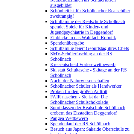
ausgebildet
Schönheit ist für Schöllnacher Realschüler
zweitrangig!
Schulfamilie der Realschule Schöllnach
spendet Spiele für Kinder- und
Jugendpsychiatrie in Deggendorf
Einblicke in das Wahlfach Robotik
Spendenübergabe
Schulfamilie feiert Geburtstag ihres Chefs
SMV-Schülerfasching an der RS
Schöllnach
Kreisentscheid Vorlesewettbewerb
Ski statt Schultasche - Skitage an der RS
Schöllnach
Nacht der Naturwissenschaften
Schöllnacher Schüler als Handwerker
Proben für den großen Auftritt
FAIR naschen - Sie ist da: Die
Schöllnacher Schulschokolade
Sportklassen der Realschule Schöllnach
erobern das Eisstadion Deggendorf
Pangea Wettbewerb
Spendenlauf der RS Schöllnach
Besuch aus Japan: Sakaide Oberschule zu