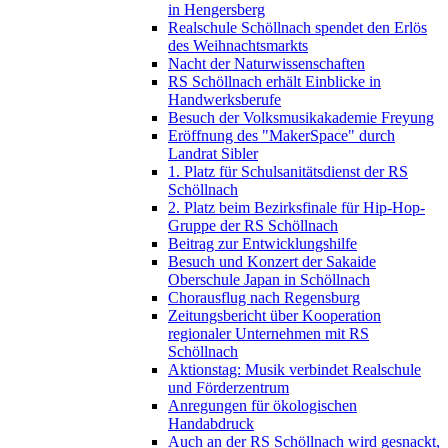
in Hengersberg
Realschule Schöllnach spendet den Erlös
des Weihnachtsmarkts
Nacht der Naturwissenschaften
RS Schöllnach erhält Einblicke in
Handwerksberufe
Besuch der Volksmusikakademie Freyung
Eröffnung des "MakerSpace" durch
Landrat Sibler
1. Platz für Schulsanitätsdienst der RS
Schöllnach
2. Platz beim Bezirksfinale für Hip-Hop-
Gruppe der RS Schöllnach
Beitrag zur Entwicklungshilfe
Besuch und Konzert der Sakaide
Oberschule Japan in Schöllnach
Chorausflug nach Regensburg
Zeitungsbericht über Kooperation
regionaler Unternehmen mit RS
Schöllnach
Aktionstag: Musik verbindet Realschule
und Förderzentrum
Anregungen für ökologischen
Handabdruck
Auch an der RS Schöllnach wird gesnackt,