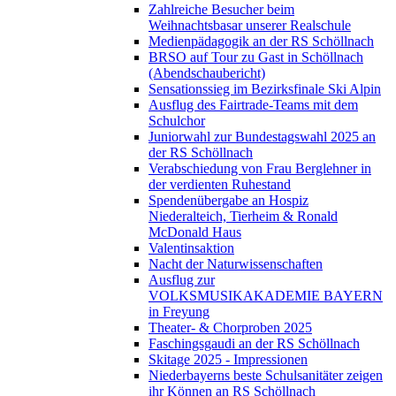
Zahlreiche Besucher beim
Weihnachtsbasar unserer Realschule
Medienpädagogik an der RS Schöllnach
BRSO auf Tour zu Gast in Schöllnach
(Abendschaubericht)
Sensationssieg im Bezirksfinale Ski Alpin
Ausflug des Fairtrade-Teams mit dem
Schulchor
Juniorwahl zur Bundestagswahl 2025 an
der RS Schöllnach
Verabschiedung von Frau Berglehner in
der verdienten Ruhestand
Spendenübergabe an Hospiz
Niederalteich, Tierheim & Ronald
McDonald Haus
Valentinsaktion
Nacht der Naturwissenschaften
Ausflug zur
VOLKSMUSIKAKADEMIE BAYERN
in Freyung
Theater- & Chorproben 2025
Faschingsgaudi an der RS Schöllnach
Skitage 2025 - Impressionen
Niederbayerns beste Schulsanitäter zeigen
ihr Können an RS Schöllnach