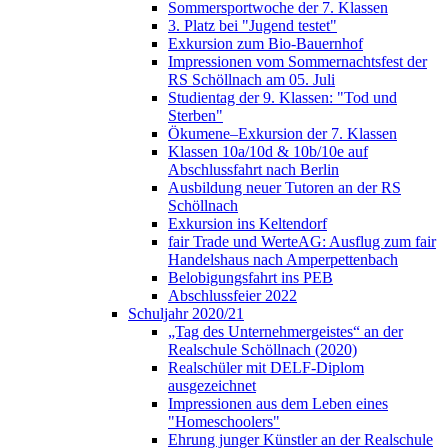
Sommersportwoche der 7. Klassen
3. Platz bei "Jugend testet"
Exkursion zum Bio-Bauernhof
Impressionen vom Sommernachtsfest der
RS Schöllnach am 05. Juli
Studientag der 9. Klassen: "Tod und
Sterben"
Ökumene–Exkursion der 7. Klassen
Klassen 10a/10d & 10b/10e auf
Abschlussfahrt nach Berlin
Ausbildung neuer Tutoren an der RS
Schöllnach
Exkursion ins Keltendorf
fair Trade und WerteAG: Ausflug zum fair
Handelshaus nach Amperpettenbach
Belobigungsfahrt ins PEB
Abschlussfeier 2022
Schuljahr 2020/21
„Tag des Unternehmergeistes“ an der
Realschule Schöllnach (2020)
Realschüler mit DELF-Diplom
ausgezeichnet
Impressionen aus dem Leben eines
"Homeschoolers"
Ehrung junger Künstler an der Realschule