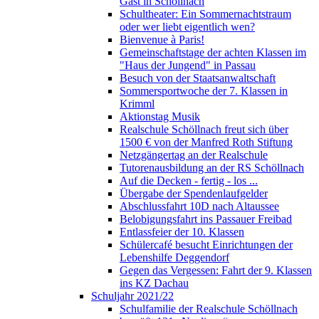
Gast in Schöllnach
Schultheater: Ein Sommernachtstraum
oder wer liebt eigentlich wen?
Bienvenue à Paris!
Gemeinschaftstage der achten Klassen im
"Haus der Jungend" in Passau
Besuch von der Staatsanwaltschaft
Sommersportwoche der 7. Klassen in
Krimml
Aktionstag Musik
Realschule Schöllnach freut sich über
1500 € von der Manfred Roth Stiftung
Netzgängertag an der Realschule
Tutorenausbildung an der RS Schöllnach
Auf die Decken - fertig - los ...
Übergabe der Spendenlaufgelder
Abschlussfahrt 10D nach Altaussee
Belobigungsfahrt ins Passauer Freibad
Entlassfeier der 10. Klassen
Schülercafé besucht Einrichtungen der
Lebenshilfe Deggendorf
Gegen das Vergessen: Fahrt der 9. Klassen
ins KZ Dachau
Schuljahr 2021/22
Schulfamilie der Realschule Schöllnach