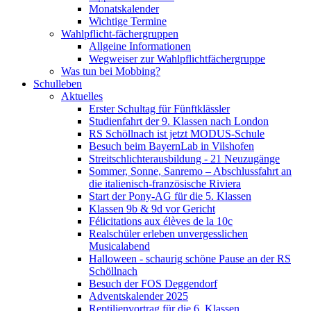
Monatskalender
Wichtige Termine
Wahlpflicht-fächergruppen
Allgeine Informationen
Wegweiser zur Wahlpflichtfächergruppe
Was tun bei Mobbing?
Schulleben
Aktuelles
Erster Schultag für Fünftklässler
Studienfahrt der 9. Klassen nach London
RS Schöllnach ist jetzt MODUS-Schule
Besuch beim BayernLab in Vilshofen
Streitschlichterausbildung - 21 Neuzugänge
Sommer, Sonne, Sanremo – Abschlussfahrt an
die italienisch-französische Riviera
Start der Pony-AG für die 5. Klassen
Klassen 9b & 9d vor Gericht
Félicitations aux élèves de la 10c
Realschüler erleben unvergesslichen
Musicalabend
Halloween - schaurig schöne Pause an der RS
Schöllnach
Besuch der FOS Deggendorf
Adventskalender 2025
Reptilienvortrag für die 6. Klassen