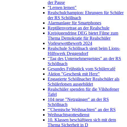
der Pause
"Lernen lernen"
Realschulchampion: Ehrungen für Schüler
der RS Schöllnach
Alarmanlage für Smartphones
Reptilienvortrag an der Realschule
Kreisjugendring DEG bietet Filme zum
Thema Demokratie für Realschüler
Vorlesewettbewerb 2024
Realschule Schöllnach siegt beim Lions-
Hilfswerk Deggendorf
"Tag des Unternehmergeistes" an der RS
Schöllnach
Gesundes Frühstück vom Schülercafé
Aktion "Geschenk mit Herz"
Engagierte Schöllnacher Realschüler als
Schülerlotsen ausgebildet
Realschüler spenden für die Vilshofener
Tafel
104 neue "Netzgänger" an der RS
Schöllnach
"'Chemische Weihnachten" an der RS
Weihnachtsgottesdienst
10. Klassen beschäftigen sich mit dem
Thema Sicherheit in D