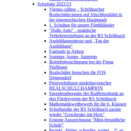
Schuljahr 2022/23
Vienna calling – Schöllnacher
Realschüler:innen auf Abschlussfahrt in
der österreichischen Hauptstadt
1. Schultag für unsere Fünftklässler
"Hallo Auto" - praktische
Verkehrserziehung an der RS Schöllnach
Ausbildungsmesse und „Tag der
Ausbildung“
Fairtrade in Aktion
Sommer, Sonne, Sanremo
Betriebsbesichtigung bei der Firma
Pfaffinger
Realschüler besuchen die FOS
Deggendorf
Preisverleihung niederbayerischer
REALSCHULCHAMPION
Spendenübergabe der Raiffeisenbank an
den Förderverein der RS Schöllnach
Mathematikwettbewerb für die 6. Klassen
Schulfamilie der RS Schöllnach packte
wieder "Geschenke mit Herz"
Erneute Auszeichnung "Mint-freundliche
Schule"
Projekt „Höher, schneller, weiter…?“ an