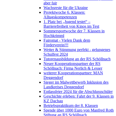
aber fair
Wachsreste für die Ukraine
Projektwoche 6. Klassen:
Alltagskompetenzen
1. Platz bei „Jugend testet“ –
Barrierefreiheit von Kinos im Test
Sommersportwoche der 7. Klassen in
Hochkrimml
Fairomat - Vielen Dank dem
Förderverein!!!
Wetter & Stimmung perfekt - gelungenes
Schulfest 2024
Tutorenausbildung an der RS Schöllnach
Neuer Kooperationspartner der RS
Schöllnach: Firma Nerlich & Lesser
weiterer Kooperationspartner: MAN
Deggendorf
Sieger im Malwettbewerb Inklusion des
Landkreises Deggendorf
Entlassfeier 2024 für die Abschlussschüler
Geschichte erleben: Fahrt der 9. Klassen in
KZ Dachau
Betriebspraktikum der 8. Klassen
Spende über 1000 Euro von Manfred Roth
Stiftung an RS Schöllnach