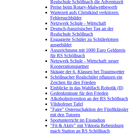
Realschule Schöllnach die Adventszeit
Preise beim Rotary-Malwettbewerb
Wartezeit aufs Christkind verkürzen:
Fehlersuchbilder
Netzwerk Schule - Wirtschaft
Deutsch-französischer Tag an der
Realschule Schöllnach
Engagierte Schüler zu Schülerlotsen
ausgebildet
Auszeichnung mit 1000 Euro Geldpreis
für RS Schöllnach
Netzwerk Schule - Wirtschaft: neuer
Kooperationspartner
Skitage der 6. Klassen bei Traumwetter
Schöllnacher Realschüler pflanzen ein
Zeichen für den Frieden
Einblicke in das Wahlfach Robotik (II)
Gedenkminute für den Frieden
Alkoholprävention an der RS Schöllnach
Vilshofener Tafel
"Faire" Ostersuchaktion der Fünftklässler
mit den Tutoren
Sportunterricht im Eisstadion
"Fit & Aktiv" mit Viktoria Rebensburg
mach Station an RS Schöllnach