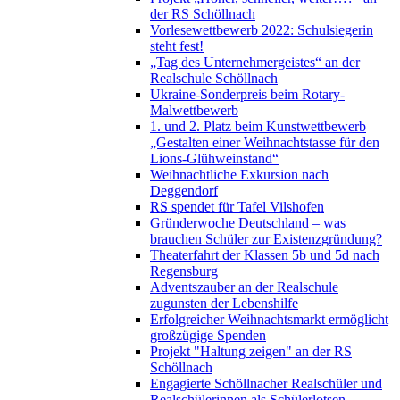
der RS Schöllnach
Vorlesewettbewerb 2022: Schulsiegerin
steht fest!
„Tag des Unternehmergeistes“ an der
Realschule Schöllnach
Ukraine-Sonderpreis beim Rotary-
Malwettbewerb
1. und 2. Platz beim Kunstwettbewerb
„Gestalten einer Weihnachtstasse für den
Lions-Glühweinstand“
Weihnachtliche Exkursion nach
Deggendorf
RS spendet für Tafel Vilshofen
Gründerwoche Deutschland – was
brauchen Schüler zur Existenzgründung?
Theaterfahrt der Klassen 5b und 5d nach
Regensburg
Adventszauber an der Realschule
zugunsten der Lebenshilfe
Erfolgreicher Weihnachtsmarkt ermöglicht
großzügige Spenden
Projekt "Haltung zeigen" an der RS
Schöllnach
Engagierte Schöllnacher Realschüler und
Realschülerinnen als Schülerlotsen