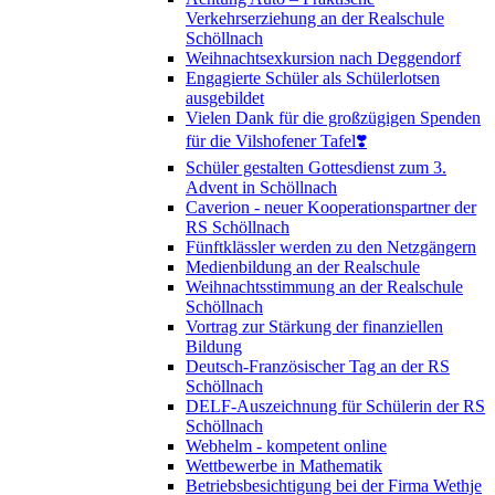
Verkehrserziehung an der Realschule
Schöllnach
Weihnachtsexkursion nach Deggendorf
Engagierte Schüler als Schülerlotsen
ausgebildet
Vielen Dank für die großzügigen Spenden
für die Vilshofener Tafel❣️
Schüler gestalten Gottesdienst zum 3.
Advent in Schöllnach
Caverion - neuer Kooperationspartner der
RS Schöllnach
Fünftklässler werden zu den Netzgängern
Medienbildung an der Realschule
Weihnachtsstimmung an der Realschule
Schöllnach
Vortrag zur Stärkung der finanziellen
Bildung
Deutsch-Französischer Tag an der RS
Schöllnach
DELF-Auszeichnung für Schülerin der RS
Schöllnach
Webhelm - kompetent online
Wettbewerbe in Mathematik
Betriebsbesichtigung bei der Firma Wethje