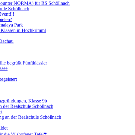
scounter NORMA) für RS Schöllnach
hule Schöllnach
vent!!!
ielen?
imalaya Park
 Klassen in Hochkrimml
 Dachau
lie begrüßt Fünftklässler
asee
egeistert
enzgründungen, Klasse 9b
 der Realschule Schöllnach
et
ng an der Realschule Schöllnach
ldet
 die Vilshofener Tafel❣️