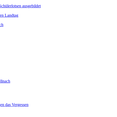
Schülerlotsen ausgebildet
hen Landtag
ch
llnach
gen das Vergessen