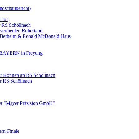
ndschaubericht)
chor
r RS Schöllnach
 verdienten Ruhestand
, Tierheim & Ronald McDonald Haus
AYERN in Freyung
ihr Können an RS Schöllnach
er RS Schöllnach
ner "Mayer Präzision GmbH"
ern-Finale