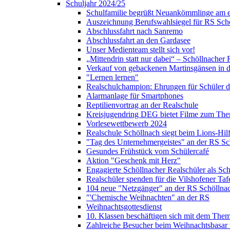
Schuljahr 2024/25
Schulfamilie begrüßt Neuankömmlinge am e
Auszeichnung Berufswahlsiegel für RS Sch
Abschlussfahrt nach Sanremo
Abschlussfahrt an den Gardasee
Unser Medienteam stellt sich vor!
„Mittendrin statt nur dabei“ – Schöllnacher
Verkauf von gebackenen Martinsgänsen in d
"Lernen lernen"
Realschulchampion: Ehrungen für Schüler 
Alarmanlage für Smartphones
Reptilienvortrag an der Realschule
Kreisjugendring DEG bietet Filme zum The
Vorlesewettbewerb 2024
Realschule Schöllnach siegt beim Lions-Hi
"Tag des Unternehmergeistes" an der RS Sc
Gesundes Frühstück vom Schülercafé
Aktion "Geschenk mit Herz"
Engagierte Schöllnacher Realschüler als Sch
Realschüler spenden für die Vilshofener Taf
104 neue "Netzgänger" an der RS Schöllna
"'Chemische Weihnachten" an der RS
Weihnachtsgottesdienst
10. Klassen beschäftigen sich mit dem Them
Zahlreiche Besucher beim Weihnachtsbasar 