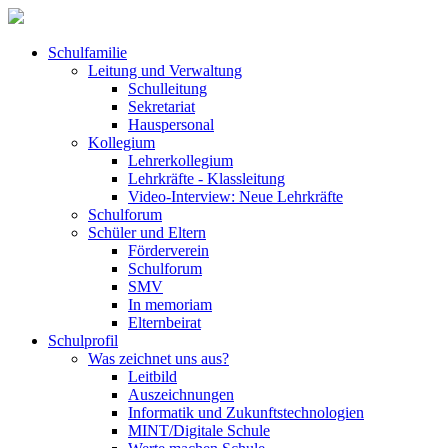
Schulfamilie
Leitung und Verwaltung
Schulleitung
Sekretariat
Hauspersonal
Kollegium
Lehrerkollegium
Lehrkräfte - Klassleitung
Video-Interview: Neue Lehrkräfte
Schulforum
Schüler und Eltern
Förderverein
Schulforum
SMV
In memoriam
Elternbeirat
Schulprofil
Was zeichnet uns aus?
Leitbild
Auszeichnungen
Informatik und Zukunftstechnologien
MINT/Digitale Schule