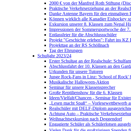
2000 € von der Manfred Roth Stiftung (Di
Praktische Verkehrserziehung an der Realsc
Danke Antenne Bayern für den einmaligen E
Können wirklich alle Kanadier Eishockey sp
Exkursion unserer 8. Klassen zum Nepal H
Impressionen der Sommersportwoche der 7.
Entlassfeier für die Abschlussschüler
Projekt "Geschichte erleben": Fahrt ins KZ
Projekttag an der RS Schöllnach
Tag der Ehrungen
Schuljahr 2023/24
Erster Schultag an der Realschule: Schulfami
Abschlussfahrt der 10. Klassen an den Gard
Urkunden für unsere Tutoren
Junge Rock-Fans in Linz: 'School of Rock' b
Musikalische Halloween-Aktion
Seminar für unsere Klassensprecher
Große Reptilienshow für die 6. Klassen
Ideen/Vielfalt/Chancen - Seminar für Exist
„Lesen macht Spaß“ – Vorlesewettbewerb an
Realschüler mit DELF-Diplom ausgezeichn
Achtung Auto – Praktische Verkehrserziehu
Weihnachtsexkursion nach Deggendorf
Engagierte Schüler als Schülerlotsen ausgebi
Vielen Dank für die großzügigen Spenden für