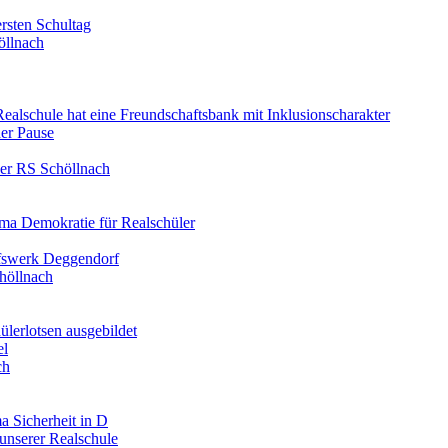
rsten Schultag
öllnach
 Realschule hat eine Freundschaftsbank mit Inklusionscharakter
er Pause
der RS Schöllnach
ma Demokratie für Realschüler
lfswerk Deggendorf
höllnach
ülerlotsen ausgebildet
el
ch
a Sicherheit in D
unserer Realschule