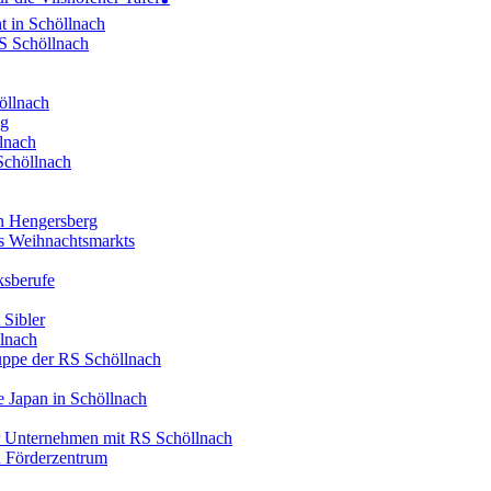
t in Schöllnach
RS Schöllnach
öllnach
ng
lnach
Schöllnach
in Hengersberg
es Weihnachtsmarkts
ksberufe
 Sibler
llnach
ruppe der RS Schöllnach
 Japan in Schöllnach
er Unternehmen mit RS Schöllnach
d Förderzentrum