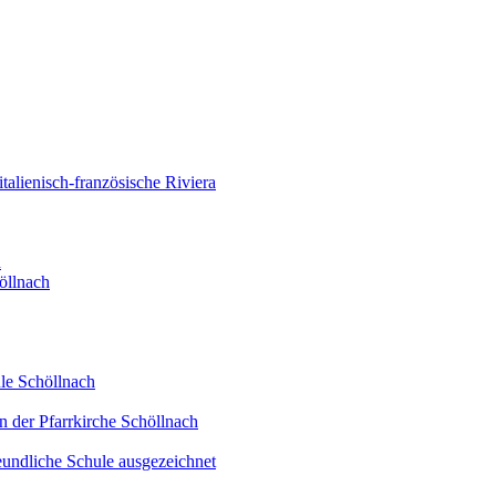
alienisch-französische Riviera
d
öllnach
le Schöllnach
n der Pfarrkirche Schöllnach
eundliche Schule ausgezeichnet