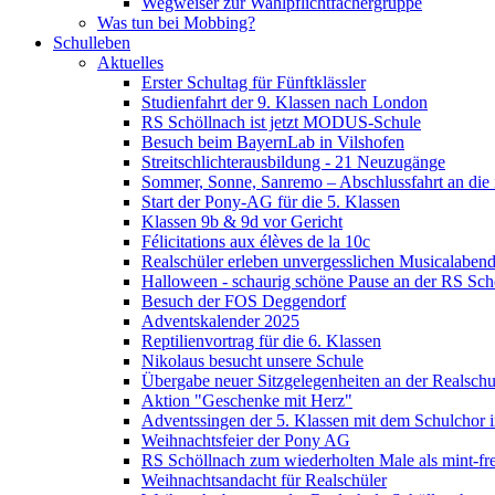
Wegweiser zur Wahlpflichtfächergruppe
Was tun bei Mobbing?
Schulleben
Aktuelles
Erster Schultag für Fünftklässler
Studienfahrt der 9. Klassen nach London
RS Schöllnach ist jetzt MODUS-Schule
Besuch beim BayernLab in Vilshofen
Streitschlichterausbildung - 21 Neuzugänge
Sommer, Sonne, Sanremo – Abschlussfahrt an die it
Start der Pony-AG für die 5. Klassen
Klassen 9b & 9d vor Gericht
Félicitations aux élèves de la 10c
Realschüler erleben unvergesslichen Musicalaben
Halloween - schaurig schöne Pause an der RS Sch
Besuch der FOS Deggendorf
Adventskalender 2025
Reptilienvortrag für die 6. Klassen
Nikolaus besucht unsere Schule
Übergabe neuer Sitzgelegenheiten an der Realschu
Aktion "Geschenke mit Herz"
Adventssingen der 5. Klassen mit dem Schulchor i
Weihnachtsfeier der Pony AG
RS Schöllnach zum wiederholten Male als mint-fr
Weihnachtsandacht für Realschüler