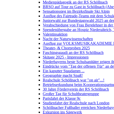
Medienpädagogik an der RS Schöllnach
BRSO auf Tour zu Gast in Schöllnach (Abe
Sensationssieg im Bezirksfinale Ski Alpin
Ausflug des Fairtrade-Teams mit dem Schul
Juniorwahl zur Bundestagswahl 2025 an de
Verabschiedung von Frau Berglehner in der
Spendenübergabe an Hospiz Niederalteich
Valentinsaktion
Nacht der Naturwissenschaften
Ausflug zur VOLKSMUSIKAKADEMIE B
Theater- & Chorproben 2025
Faschingsgaudi an der RS Schöllnach
Skitage 2025 - Impressionen
Niederbayerns beste Schulsanitäter zeigen 
Eindrücke vom "Tag der offenen Tür" an d
Ein kaputter Staudamm ...
Geographie macht Spaß!
Realschule Schöllnach war "on air"...!
Betriebserkundung beim Kooperationspart
30 Jahre Förderverein der RS Schöllnach
Großer Tag für Schultheatergruppe
Parisfahrt der Klasse 9c
Studienfahrt der Realschule nach London
Schöllnacher Fußballer erreichen Niederbay
Exkursion ins Sägewerk