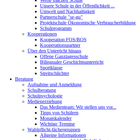
Werte machen Schule
Unsere Schule in der Öffentlichkeit ...
Umwelt und Nachhaltigkeit
Partnerschule "se-gu"
Projektschule Ökonomische Verbraucherbildung
Schulprogramm
Kooperationen
Kooperation FOS/BOS
Kooperationspartner
Über den Unterricht hinaus
Offene Ganztagesschule
Bilingualer Geschichtsunterricht
Sportklasse
Streitschlichter
Beratung
Aufnahme und Anmeldung
Schulberatung
Schulpsychologie
Medienerziehung
Das Medienteam: Wir stellen uns vor...
Tipps von Schülern
Monatskalender
Wichtige Termine
Wahlpflicht-fächergruppen
Allgeine Informationen