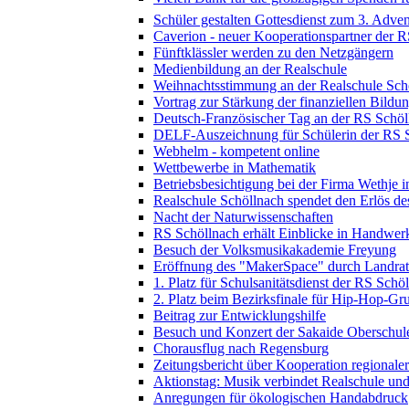
Schüler gestalten Gottesdienst zum 3. Adven
Caverion - neuer Kooperationspartner der 
Fünftklässler werden zu den Netzgängern
Medienbildung an der Realschule
Weihnachtsstimmung an der Realschule Sch
Vortrag zur Stärkung der finanziellen Bildu
Deutsch-Französischer Tag an der RS Schöl
DELF-Auszeichnung für Schülerin der RS 
Webhelm - kompetent online
Wettbewerbe in Mathematik
Betriebsbesichtigung bei der Firma Wethje 
Realschule Schöllnach spendet den Erlös d
Nacht der Naturwissenschaften
RS Schöllnach erhält Einblicke in Handwer
Besuch der Volksmusikakademie Freyung
Eröffnung des "MakerSpace" durch Landrat
1. Platz für Schulsanitätsdienst der RS Schö
2. Platz beim Bezirksfinale für Hip-Hop-G
Beitrag zur Entwicklungshilfe
Besuch und Konzert der Sakaide Oberschule
Chorausflug nach Regensburg
Zeitungsbericht über Kooperation regional
Aktionstag: Musik verbindet Realschule un
Anregungen für ökologischen Handabdruck