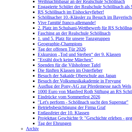
Weihnachtsbasar an der Realschule Schöllnach
Engagierte Schüler der Realschule Schöllnach als 
RS Schöllnach im Eishockeyfieber!
Schöllnacher 10.-Klässler zu Besuch im Bayerisc
Vive l'amitié franco-allemande!
2. Platz im Schulsani-Wettbewerb für RS Schöllna
Fasching an der Realschule Schöllnach
1. und 5. Platz für unsere Tanzgruppen
Geographie-Champions
Tag der offenen Tür 2026
Exkursion „Tod und Sterben“ der 9. Klassen
"Erzähl doch keine Märchen"
Spenden für die Vilshofener Tafel
Die fünften Klassen im Osterfieber
Besuch der Sakaide Oberschule aus Japan
Besuch der Volksmusikakademie in Freyung
Ausflug der Pony-AG zur Pferdemesse nach Wels
1000 Euro von Manfred Roth Stiftung an RS Schö
Eindrücke vom Sommerfest 2026
"Let's perform - Schöllnach sucht den Superstar"
Betriebsbesichtigung der Firma Graf
Entlassfeier der 10. Klassen
Projekttag Geschichte 9: "Geschichte erleben - ge
Tag der Ehrungen
Archiv