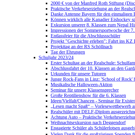
2000 € von der Manfred Roth Stiftung (Di
Praktische Verkehrserziehung an der Realsc
Danke Antenne Bayern für den einmaligen E
Können wirklich alle Kanadier Eishockey sp
Exkursion unserer 8. Klassen zum Nepal H
Impressionen der Sommersportwoche der 7.
Entlassfeier für die Abschlussschüler
Projekt "Geschichte erleben": Fahrt ins KZ
Projekttag an der RS Schöllnach
Tag der Ehrungen
Schuljahr 2023/24
Erster Schultag an der Realschule: Schulfami
Abschlussfahrt der 10. Klassen an den Gard
Urkunden für unsere Tutoren
Junge Rock-Fans in Linz: 'School of Rock' b
Musikalische Halloween-Aktion
Seminar für unsere Klassensprecher
Große Reptilienshow für die 6. Klassen
Ideen/Vielfalt/Chancen - Seminar für Exist
„Lesen macht Spaß“ – Vorlesewettbewerb an
Realschüler mit DELF-Diplom ausgezeichn
Achtung Auto – Praktische Verkehrserziehu
Weihnachtsexkursion nach Deggendorf
Engagierte Schüler als Schülerlotsen ausgebi
Vielen Dank für die großzügigen Spenden für