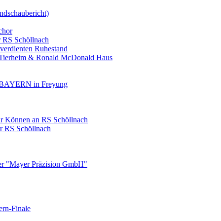
ndschaubericht)
chor
r RS Schöllnach
 verdienten Ruhestand
, Tierheim & Ronald McDonald Haus
AYERN in Freyung
ihr Können an RS Schöllnach
er RS Schöllnach
ner "Mayer Präzision GmbH"
ern-Finale