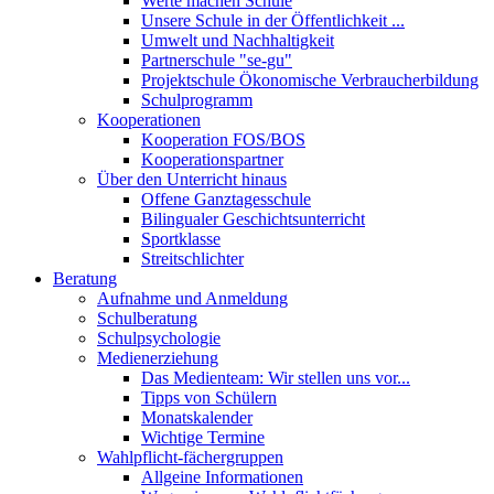
Werte machen Schule
Unsere Schule in der Öffentlichkeit ...
Umwelt und Nachhaltigkeit
Partnerschule "se-gu"
Projektschule Ökonomische Verbraucherbildung
Schulprogramm
Kooperationen
Kooperation FOS/BOS
Kooperationspartner
Über den Unterricht hinaus
Offene Ganztagesschule
Bilingualer Geschichtsunterricht
Sportklasse
Streitschlichter
Beratung
Aufnahme und Anmeldung
Schulberatung
Schulpsychologie
Medienerziehung
Das Medienteam: Wir stellen uns vor...
Tipps von Schülern
Monatskalender
Wichtige Termine
Wahlpflicht-fächergruppen
Allgeine Informationen