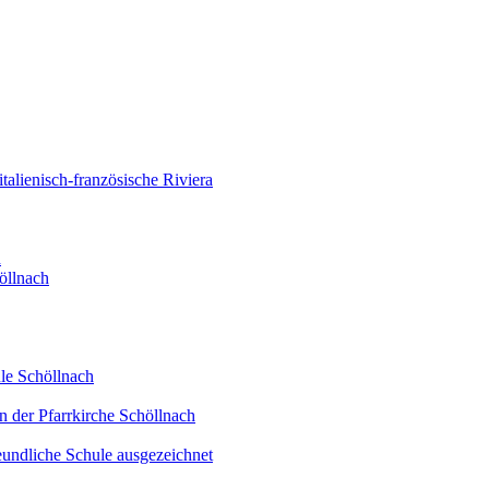
alienisch-französische Riviera
d
öllnach
le Schöllnach
n der Pfarrkirche Schöllnach
eundliche Schule ausgezeichnet