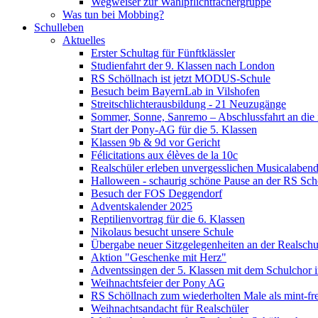
Wegweiser zur Wahlpflichtfächergruppe
Was tun bei Mobbing?
Schulleben
Aktuelles
Erster Schultag für Fünftklässler
Studienfahrt der 9. Klassen nach London
RS Schöllnach ist jetzt MODUS-Schule
Besuch beim BayernLab in Vilshofen
Streitschlichterausbildung - 21 Neuzugänge
Sommer, Sonne, Sanremo – Abschlussfahrt an die it
Start der Pony-AG für die 5. Klassen
Klassen 9b & 9d vor Gericht
Félicitations aux élèves de la 10c
Realschüler erleben unvergesslichen Musicalaben
Halloween - schaurig schöne Pause an der RS Sch
Besuch der FOS Deggendorf
Adventskalender 2025
Reptilienvortrag für die 6. Klassen
Nikolaus besucht unsere Schule
Übergabe neuer Sitzgelegenheiten an der Realschu
Aktion "Geschenke mit Herz"
Adventssingen der 5. Klassen mit dem Schulchor i
Weihnachtsfeier der Pony AG
RS Schöllnach zum wiederholten Male als mint-fr
Weihnachtsandacht für Realschüler