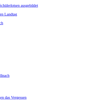
Schülerlotsen ausgebildet
hen Landtag
ch
llnach
gen das Vergessen