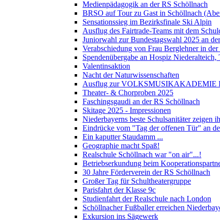
Medienpädagogik an der RS Schöllnach
BRSO auf Tour zu Gast in Schöllnach (Abe
Sensationssieg im Bezirksfinale Ski Alpin
Ausflug des Fairtrade-Teams mit dem Schul
Juniorwahl zur Bundestagswahl 2025 an de
Verabschiedung von Frau Berglehner in der
Spendenübergabe an Hospiz Niederalteich
Valentinsaktion
Nacht der Naturwissenschaften
Ausflug zur VOLKSMUSIKAKADEMIE B
Theater- & Chorproben 2025
Faschingsgaudi an der RS Schöllnach
Skitage 2025 - Impressionen
Niederbayerns beste Schulsanitäter zeigen 
Eindrücke vom "Tag der offenen Tür" an d
Ein kaputter Staudamm ...
Geographie macht Spaß!
Realschule Schöllnach war "on air"...!
Betriebserkundung beim Kooperationspart
30 Jahre Förderverein der RS Schöllnach
Großer Tag für Schultheatergruppe
Parisfahrt der Klasse 9c
Studienfahrt der Realschule nach London
Schöllnacher Fußballer erreichen Niederbay
Exkursion ins Sägewerk