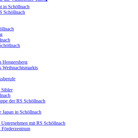
t in Schöllnach
RS Schöllnach
öllnach
ng
lnach
Schöllnach
in Hengersberg
es Weihnachtsmarkts
ksberufe
 Sibler
llnach
ruppe der RS Schöllnach
 Japan in Schöllnach
er Unternehmen mit RS Schöllnach
d Förderzentrum