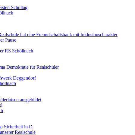
rsten Schultag
öllnach
 Realschule hat eine Freundschaftsbank mit Inklusionscharakter
er Pause
der RS Schöllnach
ma Demokratie für Realschüler
lfswerk Deggendorf
höllnach
ülerlotsen ausgebildet
el
ch
a Sicherheit in D
unserer Realschule