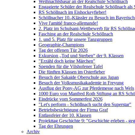
Weihnachtsbasar an der Realschule Schöllnach
Engagierte Schüler der Realschule Schöllnach als 
RS Schöllnach im Eishockeyfieber!
Schöllnacher 10.-Klässler zu Besuch im Bayerisc
Vive l'amitié franco-allemande!
2. Platz im Schulsani-Wettbewerb für RS Schöllna
Fasching an der Realschule Schöllnach
1. und 5. Platz für unsere Tanzgruppen
Geographie-Champions
Tag der offenen Tür 2026
Exkursion „Tod und Sterben“ der 9. Klassen
"Erzähl doch keine Märchen"
Spenden für die Vilshofener Tafel
Die fünften Klassen im Osterfieber
Besuch der Sakaide Oberschule aus Japan
Besuch der Volksmusikakademie in Freyung
Ausflug der Pony-AG zur Pferdemesse nach Wels
1000 Euro von Manfred Roth Stiftung an RS Schö
Eindrücke vom Sommerfest 2026
"Let's perform - Schöllnach sucht den Superstar"
Betriebsbesichtigung der Firma Graf
Entlassfeier der 10. Klassen
Projekttag Geschichte 9: "Geschichte erleben - ge
Tag der Ehrungen
Archiv