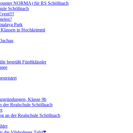
scounter NORMA) für RS Schöllnach
hule Schöllnach
vent!!!
ielen?
imalaya Park
 Klassen in Hochkrimml
 Dachau
lie begrüßt Fünftklässler
asee
egeistert
enzgründungen, Klasse 9b
 der Realschule Schöllnach
et
ng an der Realschule Schöllnach
ldet
 die Vilshofener Tafel❣️