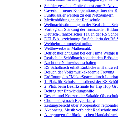
Schüler gestalten Gottesdienst zum 3. Adven
Caverion - neuer Kooperationspartner der 
Fünftklässler werden zu den Netzgängern
Medienbildung an der Realschule
Weihnachtsstimmung an der Realschule Sch
Vortrag zur Stärkung der finanziellen Bildu
Deutsch-Französischer Tag an der RS Schöl
DELF-Auszeichnung für Schülerin der RS 
Webhelm - kompetent online
Wettbewerbe in Mathematik
Betriebsbesichtigung bei der Firma Wethje 
Realschule Schöllnach spendet den Erlös d
Nacht der Naturwissenschaften
RS Schöllnach erhält Einblicke in Handwer
Besuch der Volksmusikakademie Freyung
Eröffnung des "MakerSpace" durch Landrat
1. Platz für Schulsanitätsdienst der RS Schö
2. Platz beim Bezirksfinale für Hip-Hop-G
Beitrag zur Entwicklungshilfe
Besuch und Konzert der Sakaide Oberschule
Chorausflug nach Regensburg
Zeitungsbericht über Kooperation regional
Aktionstag: Musik verbindet Realschule un
Anregungen für ökologischen Handabdruck