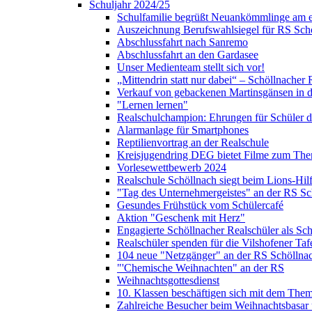
Schuljahr 2024/25
Schulfamilie begrüßt Neuankömmlinge am e
Auszeichnung Berufswahlsiegel für RS Sch
Abschlussfahrt nach Sanremo
Abschlussfahrt an den Gardasee
Unser Medienteam stellt sich vor!
„Mittendrin statt nur dabei“ – Schöllnacher
Verkauf von gebackenen Martinsgänsen in d
"Lernen lernen"
Realschulchampion: Ehrungen für Schüler 
Alarmanlage für Smartphones
Reptilienvortrag an der Realschule
Kreisjugendring DEG bietet Filme zum The
Vorlesewettbewerb 2024
Realschule Schöllnach siegt beim Lions-Hi
"Tag des Unternehmergeistes" an der RS Sc
Gesundes Frühstück vom Schülercafé
Aktion "Geschenk mit Herz"
Engagierte Schöllnacher Realschüler als Sch
Realschüler spenden für die Vilshofener Taf
104 neue "Netzgänger" an der RS Schöllna
"'Chemische Weihnachten" an der RS
Weihnachtsgottesdienst
10. Klassen beschäftigen sich mit dem Them
Zahlreiche Besucher beim Weihnachtsbasar 