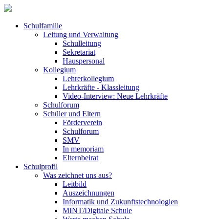
Schulfamilie
Leitung und Verwaltung
Schulleitung
Sekretariat
Hauspersonal
Kollegium
Lehrerkollegium
Lehrkräfte - Klassleitung
Video-Interview: Neue Lehrkräfte
Schulforum
Schüler und Eltern
Förderverein
Schulforum
SMV
In memoriam
Elternbeirat
Schulprofil
Was zeichnet uns aus?
Leitbild
Auszeichnungen
Informatik und Zukunftstechnologien
MINT/Digitale Schule