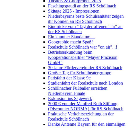
Theater- & Chorproben 2025
Faschingsgaudi an der RS Schöllnach
Skitage 2025 - Impressionen
Niederbayerns beste Schulsanitäter zeigen
ihr Können an RS Schöllnach
Eindrücke vom "Tag der offenen Tür" an
der RS Schöllnach
Ein kaputter Staudamm ...
Geographie macht Spaß!
Realschule Schöllnach war "on air"...!
Betriebserkundung beim
Kooperationspartner "Mayer Präzision
GmbH"
30 Jahre Förderverein der RS Schöllnach
Großer Tag für Schultheatergruppe
Parisfahrt der Klasse 9c
Studienfahrt der Realschule nach London
Schöllnacher Fußballer erreichen
Niederbayern-Finale
Exkursion ins Sägewerk
2000 € von der Manfred Roth Stiftung
(Discounter NORMA) für RS Schöllnach
Praktische Verkehrserziehung an der
Realschule Schöllnach
Danke Antenne Bayern für den einmaligen