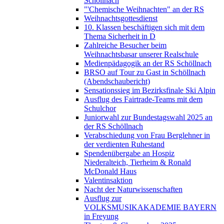
Schöllnach
"'Chemische Weihnachten" an der RS
Weihnachtsgottesdienst
10. Klassen beschäftigen sich mit dem
Thema Sicherheit in D
Zahlreiche Besucher beim
Weihnachtsbasar unserer Realschule
Medienpädagogik an der RS Schöllnach
BRSO auf Tour zu Gast in Schöllnach
(Abendschaubericht)
Sensationssieg im Bezirksfinale Ski Alpin
Ausflug des Fairtrade-Teams mit dem
Schulchor
Juniorwahl zur Bundestagswahl 2025 an
der RS Schöllnach
Verabschiedung von Frau Berglehner in
der verdienten Ruhestand
Spendenübergabe an Hospiz
Niederalteich, Tierheim & Ronald
McDonald Haus
Valentinsaktion
Nacht der Naturwissenschaften
Ausflug zur
VOLKSMUSIKAKADEMIE BAYERN
in Freyung