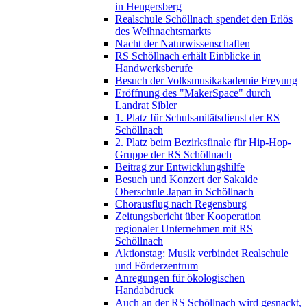
in Hengersberg
Realschule Schöllnach spendet den Erlös
des Weihnachtsmarkts
Nacht der Naturwissenschaften
RS Schöllnach erhält Einblicke in
Handwerksberufe
Besuch der Volksmusikakademie Freyung
Eröffnung des "MakerSpace" durch
Landrat Sibler
1. Platz für Schulsanitätsdienst der RS
Schöllnach
2. Platz beim Bezirksfinale für Hip-Hop-
Gruppe der RS Schöllnach
Beitrag zur Entwicklungshilfe
Besuch und Konzert der Sakaide
Oberschule Japan in Schöllnach
Chorausflug nach Regensburg
Zeitungsbericht über Kooperation
regionaler Unternehmen mit RS
Schöllnach
Aktionstag: Musik verbindet Realschule
und Förderzentrum
Anregungen für ökologischen
Handabdruck
Auch an der RS Schöllnach wird gesnackt,