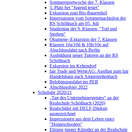
Sommersportwoche der 7. Klassen
3. Platz bei "Jugend testet"
Exkursion zum Bio-Bauernhof
Impressionen vom Sommernachtsfest der
RS Schöllnach am 05. Juli
Studientag der 9. Klassen: "Tod und
Sterben"
Ökumene–Exkursion der 7. Klassen
Klassen 10a/10d & 10b/10e auf
Abschlussfahrt nach Berlin
Ausbildung neuer Tutoren an der RS
Schöllnach
Exkursion ins Keltendorf
fair Trade und WerteAG: Ausflug zum fair
Handelshaus nach Amperpettenbach
Belobigungsfahrt ins PEB
Abschlussfeier 2022
Schuljahr 2020/21
„Tag des Unternehmergeistes“ an der
Realschule Schöllnach (2020)
Realschüler mit DELF-Diplom
ausgezeichnet
Impressionen aus dem Leben eines
"Homeschoolers"
Ehrung junger Künstler an der Realschule