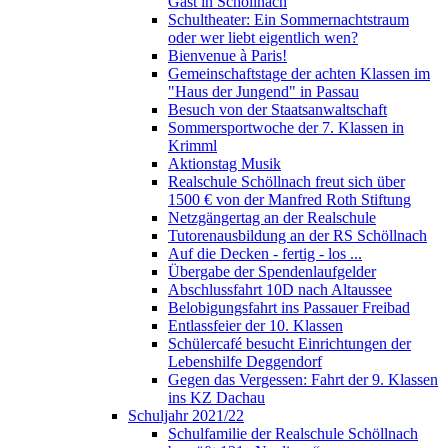
Gast in Schöllnach
Schultheater: Ein Sommernachtstraum
oder wer liebt eigentlich wen?
Bienvenue à Paris!
Gemeinschaftstage der achten Klassen im
"Haus der Jungend" in Passau
Besuch von der Staatsanwaltschaft
Sommersportwoche der 7. Klassen in
Krimml
Aktionstag Musik
Realschule Schöllnach freut sich über
1500 € von der Manfred Roth Stiftung
Netzgängertag an der Realschule
Tutorenausbildung an der RS Schöllnach
Auf die Decken - fertig - los ...
Übergabe der Spendenlaufgelder
Abschlussfahrt 10D nach Altaussee
Belobigungsfahrt ins Passauer Freibad
Entlassfeier der 10. Klassen
Schülercafé besucht Einrichtungen der
Lebenshilfe Deggendorf
Gegen das Vergessen: Fahrt der 9. Klassen
ins KZ Dachau
Schuljahr 2021/22
Schulfamilie der Realschule Schöllnach