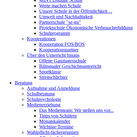
MINT/Digitale Schule
Werte machen Schule
Unsere Schule in der Öffentlichkeit ...
Umwelt und Nachhaltigkeit
Partnerschule "se-gu"
Projektschule Ökonomische Verbraucherbildung
Schulprogramm
Kooperationen
Kooperation FOS/BOS
Kooperationspartner
Über den Unterricht hinaus
Offene Ganztagesschule
Bilingualer Geschichtsunterricht
Sportklasse
Streitschlichter
Beratung
Aufnahme und Anmeldung
Schulberatung
Schulpsychologie
Medienerziehung
Das Medienteam: Wir stellen uns vor...
Tipps von Schülern
Monatskalender
Wichtige Termine
Wahlpflicht-fächergruppen