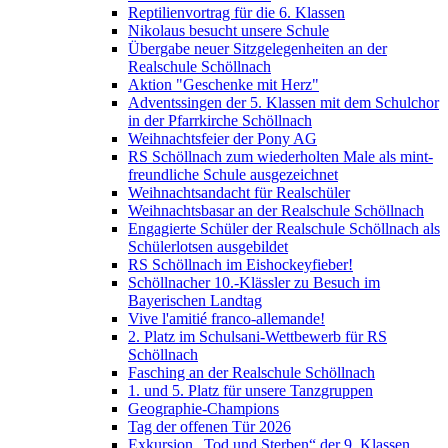
Reptilienvortrag für die 6. Klassen
Nikolaus besucht unsere Schule
Übergabe neuer Sitzgelegenheiten an der
Realschule Schöllnach
Aktion "Geschenke mit Herz"
Adventssingen der 5. Klassen mit dem Schulchor
in der Pfarrkirche Schöllnach
Weihnachtsfeier der Pony AG
RS Schöllnach zum wiederholten Male als mint-
freundliche Schule ausgezeichnet
Weihnachtsandacht für Realschüler
Weihnachtsbasar an der Realschule Schöllnach
Engagierte Schüler der Realschule Schöllnach als
Schülerlotsen ausgebildet
RS Schöllnach im Eishockeyfieber!
Schöllnacher 10.-Klässler zu Besuch im
Bayerischen Landtag
Vive l'amitié franco-allemande!
2. Platz im Schulsani-Wettbewerb für RS
Schöllnach
Fasching an der Realschule Schöllnach
1. und 5. Platz für unsere Tanzgruppen
Geographie-Champions
Tag der offenen Tür 2026
Exkursion „Tod und Sterben“ der 9. Klassen