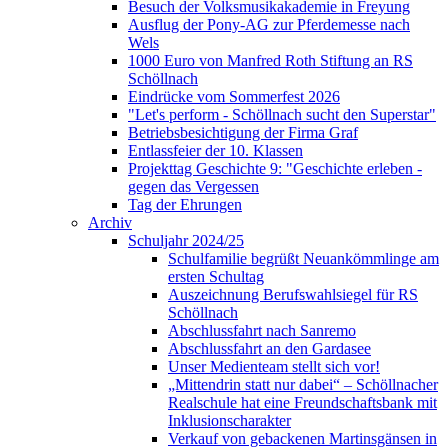
Besuch der Volksmusikakademie in Freyung
Ausflug der Pony-AG zur Pferdemesse nach
Wels
1000 Euro von Manfred Roth Stiftung an RS
Schöllnach
Eindrücke vom Sommerfest 2026
"Let's perform - Schöllnach sucht den Superstar"
Betriebsbesichtigung der Firma Graf
Entlassfeier der 10. Klassen
Projekttag Geschichte 9: "Geschichte erleben -
gegen das Vergessen
Tag der Ehrungen
Archiv
Schuljahr 2024/25
Schulfamilie begrüßt Neuankömmlinge am
ersten Schultag
Auszeichnung Berufswahlsiegel für RS
Schöllnach
Abschlussfahrt nach Sanremo
Abschlussfahrt an den Gardasee
Unser Medienteam stellt sich vor!
„Mittendrin statt nur dabei“ – Schöllnacher
Realschule hat eine Freundschaftsbank mit
Inklusionscharakter
Verkauf von gebackenen Martinsgänsen in