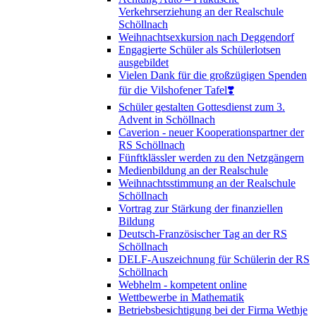
Verkehrserziehung an der Realschule
Schöllnach
Weihnachtsexkursion nach Deggendorf
Engagierte Schüler als Schülerlotsen
ausgebildet
Vielen Dank für die großzügigen Spenden
für die Vilshofener Tafel❣️
Schüler gestalten Gottesdienst zum 3.
Advent in Schöllnach
Caverion - neuer Kooperationspartner der
RS Schöllnach
Fünftklässler werden zu den Netzgängern
Medienbildung an der Realschule
Weihnachtsstimmung an der Realschule
Schöllnach
Vortrag zur Stärkung der finanziellen
Bildung
Deutsch-Französischer Tag an der RS
Schöllnach
DELF-Auszeichnung für Schülerin der RS
Schöllnach
Webhelm - kompetent online
Wettbewerbe in Mathematik
Betriebsbesichtigung bei der Firma Wethje