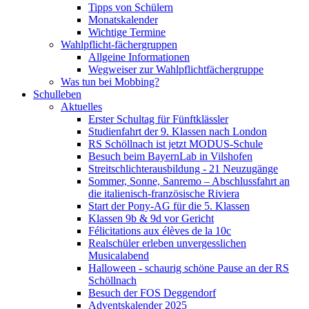
Tipps von Schülern
Monatskalender
Wichtige Termine
Wahlpflicht-fächergruppen
Allgeine Informationen
Wegweiser zur Wahlpflichtfächergruppe
Was tun bei Mobbing?
Schulleben
Aktuelles
Erster Schultag für Fünftklässler
Studienfahrt der 9. Klassen nach London
RS Schöllnach ist jetzt MODUS-Schule
Besuch beim BayernLab in Vilshofen
Streitschlichterausbildung - 21 Neuzugänge
Sommer, Sonne, Sanremo – Abschlussfahrt an
die italienisch-französische Riviera
Start der Pony-AG für die 5. Klassen
Klassen 9b & 9d vor Gericht
Félicitations aux élèves de la 10c
Realschüler erleben unvergesslichen
Musicalabend
Halloween - schaurig schöne Pause an der RS
Schöllnach
Besuch der FOS Deggendorf
Adventskalender 2025