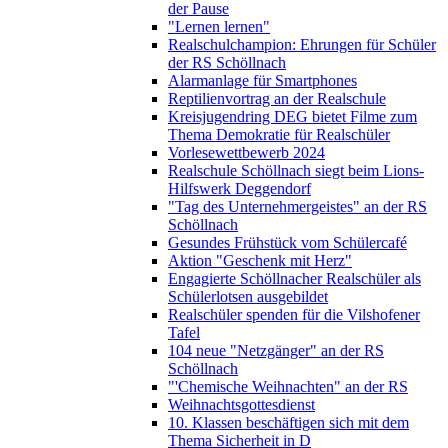
der Pause
"Lernen lernen"
Realschulchampion: Ehrungen für Schüler
der RS Schöllnach
Alarmanlage für Smartphones
Reptilienvortrag an der Realschule
Kreisjugendring DEG bietet Filme zum
Thema Demokratie für Realschüler
Vorlesewettbewerb 2024
Realschule Schöllnach siegt beim Lions-
Hilfswerk Deggendorf
"Tag des Unternehmergeistes" an der RS
Schöllnach
Gesundes Frühstück vom Schülercafé
Aktion "Geschenk mit Herz"
Engagierte Schöllnacher Realschüler als
Schülerlotsen ausgebildet
Realschüler spenden für die Vilshofener
Tafel
104 neue "Netzgänger" an der RS
Schöllnach
"'Chemische Weihnachten" an der RS
Weihnachtsgottesdienst
10. Klassen beschäftigen sich mit dem
Thema Sicherheit in D