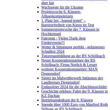
aber fair
Wachsreste für die Ukraine
Projektwoche 6. Klassen:
Alltagskompetenzen
1. Platz bei „Jugend testet“ –
Barrierefreiheit von Kinos im Test
Sommersportwoche der 7. Klassen in
Hochkrimml
Fairomat - Vielen Dank dem
Förderverein!!!
Wetter & Stimmung perfekt - gelungenes
Schulfest 2024
Tutorenausbildung an der RS Schöllnach
Neuer Kooperationspartner der RS
Schöllnach: Firma Nerlich & Lesser
weiterer Kooperationspartner: MAN
Deggendorf
Sieger im Malwettbewerb Inklusion des
Landkreises Deggendorf
Entlassfeier 2024 für die Abschlussschüler
Geschichte erleben: Fahrt der 9. Klassen in
KZ Dachau
Betriebspraktikum der 8. Klassen
Spende über 1000 Euro von Manfred Roth
Stiftung an RS Schöllnach