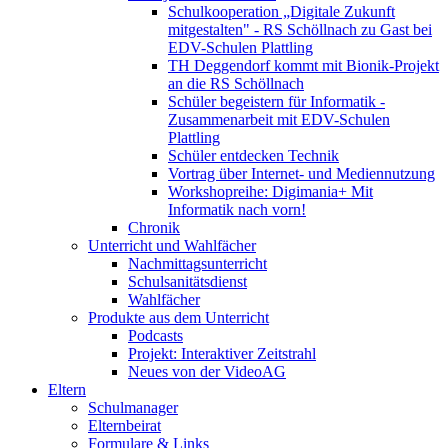
Schulkooperation „Digitale Zukunft
mitgestalten" - RS Schöllnach zu Gast bei
EDV-Schulen Plattling
TH Deggendorf kommt mit Bionik-Projekt
an die RS Schöllnach
Schüler begeistern für Informatik -
Zusammenarbeit mit EDV-Schulen
Plattling
Schüler entdecken Technik
Vortrag über Internet- und Mediennutzung
Workshopreihe: Digimania+ Mit
Informatik nach vorn!
Chronik
Unterricht und Wahlfächer
Nachmittagsunterricht
Schulsanitätsdienst
Wahlfächer
Produkte aus dem Unterricht
Podcasts
Projekt: Interaktiver Zeitstrahl
Neues von der VideoAG
Eltern
Schulmanager
Elternbeirat
Formulare & Links