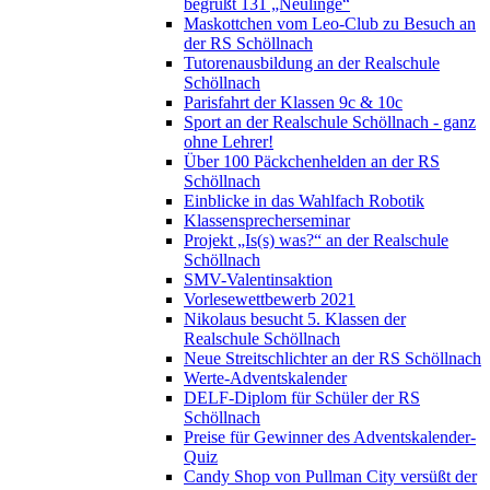
begrüßt 131 „Neulinge“
Maskottchen vom Leo-Club zu Besuch an
der RS Schöllnach
Tutorenausbildung an der Realschule
Schöllnach
Parisfahrt der Klassen 9c & 10c
Sport an der Realschule Schöllnach - ganz
ohne Lehrer!
Über 100 Päckchenhelden an der RS
Schöllnach
Einblicke in das Wahlfach Robotik
Klassensprecherseminar
Projekt „Is(s) was?“ an der Realschule
Schöllnach
SMV-Valentinsaktion
Vorlesewettbewerb 2021
Nikolaus besucht 5. Klassen der
Realschule Schöllnach
Neue Streitschlichter an der RS Schöllnach
Werte-Adventskalender
DELF-Diplom für Schüler der RS
Schöllnach
Preise für Gewinner des Adventskalender-
Quiz
Candy Shop von Pullman City versüßt der