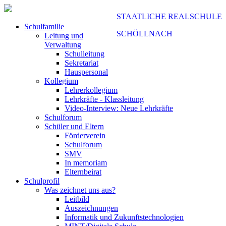
STAATLICHE REALSCHULE
Schulfamilie
SCHÖLLNACH
Leitung und
Verwaltung
Schulleitung
Sekretariat
Hauspersonal
Kollegium
Lehrerkollegium
Lehrkräfte - Klassleitung
Video-Interview: Neue Lehrkräfte
Schulforum
Schüler und Eltern
Förderverein
Schulforum
SMV
In memoriam
Elternbeirat
Schulprofil
Was zeichnet uns aus?
Leitbild
Auszeichnungen
Informatik und Zukunftstechnologien