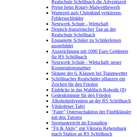
Realschule Schöllnach die Adventszeit
Preise beim Rotary-Malwettbewerb
Wartezeit aufs Christkind verkürzen:
Fehlersuchbilder
Netzwerk Schule - Wirtschaft
Deutsch-französischer Tag an der
Realschule Schöllnach
Engagierte Schüler zu Schülerlotsen
ausgebildet
Auszeichnung mit 1000 Euro Geldpreis
für RS Schöllnach
Netzwerk Schule - Wirtschaft: neuer
Kooperationspartner
Skitage der 6. Klassen bei Traumwetter
Schöllnacher Realschüler pflanzen ein
Zeichen für den Frieden
Einblicke in das Wahlfach Robotik (II)
Gedenkminute für den Frieden
Alkoholprävention an der RS Schöllnach
Vilshofener Tafel
"Faire" Ostersuchaktion der Fünftklässler
mit den Tutoren
Sportunterricht im Eisstadion
"Fit & Aktiv" mit Viktoria Rebensburg
mach Station an RS Schöllnach