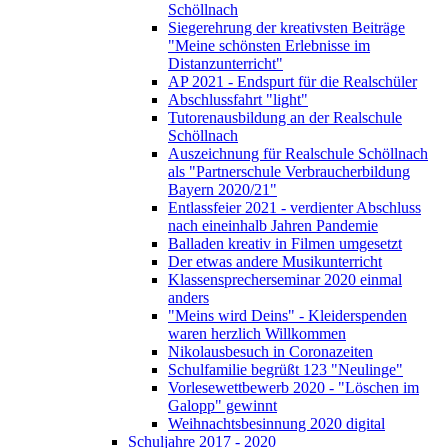
Schöllnach
Siegerehrung der kreativsten Beiträge
"Meine schönsten Erlebnisse im
Distanzunterricht"
AP 2021 - Endspurt für die Realschüler
Abschlussfahrt "light"
Tutorenausbildung an der Realschule
Schöllnach
Auszeichnung für Realschule Schöllnach
als "Partnerschule Verbraucherbildung
Bayern 2020/21"
Entlassfeier 2021 - verdienter Abschluss
nach eineinhalb Jahren Pandemie
Balladen kreativ in Filmen umgesetzt
Der etwas andere Musikunterricht
Klassensprecherseminar 2020 einmal
anders
"Meins wird Deins" - Kleiderspenden
waren herzlich Willkommen
Nikolausbesuch in Coronazeiten
Schulfamilie begrüßt 123 "Neulinge"
Vorlesewettbewerb 2020 - "Löschen im
Galopp" gewinnt
Weihnachtsbesinnung 2020 digital
Schuljahre 2017 - 2020