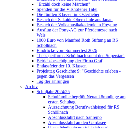
"Erzähl doch keine Märchen"
Spenden für die Vilshofener Tafel
Die fünften Klassen im Osterfieber
Besuch der Sakaide Oberschule aus Japan
Besuch der Volksmusikakademie in Freyung
Ausflug der Pony-AG zur Pferdemesse nach
Wels
1000 Euro von Manfred Roth Stiftung an RS
Schöllnach
Eindrücke vom Sommerfest 2026
"Let's perform - Schöllnach sucht den Superstar"
Betriebsbesichtigung der Firma Graf
Entlassfeier der 10. Klassen
Projekttag Geschichte 9: "Geschichte erleben -
gegen das Vergessen
Tag der Ehrungen
Archiv
Schuljahr 2024/25
Schulfamilie begrüßt Neuankömmlinge am
ersten Schultag
Auszeichnung Berufswahlsiegel für RS
Schöllnach
Abschlussfahrt nach Sanremo
Abschlussfahrt an den Gardasee
Unser Medienteam stellt sich vor!