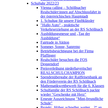
Schuljahr 2022/23
Vienna calling – Schöllnacher
Realschüler:innen auf Abschlussfahrt in
der österreichischen Hauptstadt
1. Schultag für unsere Fünftklässler
"Hallo Auto" - praktische
Verkehrserziehung an der RS Schöllnach
Ausbildungsmesse und „Tag der
Ausbildung“
Fairtrade in Aktion
Sommer, Sonne, Sanremo
Betriebsbesichtigung bei der Firma
Pfaffinger
Realschüler besuchen die FOS
Deggendorf
Preisverleihung niederbayerischer
REALSCHULCHAMPION
Spendenübergabe der Raiffeisenbank an
den Förderverein der RS Schöllnach
Mathematikwettbewerb für die 6. Klassen
Schulfamilie der RS Schöllnach packte
wieder "Geschenke mit Herz"
Erneute Auszeichnung "Mint-freundliche
Schule"
Projekt „Höher, schneller, weiter…?“ an