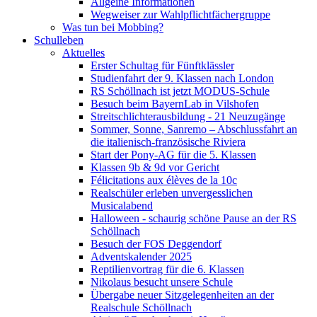
Allgeine Informationen
Wegweiser zur Wahlpflichtfächergruppe
Was tun bei Mobbing?
Schulleben
Aktuelles
Erster Schultag für Fünftklässler
Studienfahrt der 9. Klassen nach London
RS Schöllnach ist jetzt MODUS-Schule
Besuch beim BayernLab in Vilshofen
Streitschlichterausbildung - 21 Neuzugänge
Sommer, Sonne, Sanremo – Abschlussfahrt an
die italienisch-französische Riviera
Start der Pony-AG für die 5. Klassen
Klassen 9b & 9d vor Gericht
Félicitations aux élèves de la 10c
Realschüler erleben unvergesslichen
Musicalabend
Halloween - schaurig schöne Pause an der RS
Schöllnach
Besuch der FOS Deggendorf
Adventskalender 2025
Reptilienvortrag für die 6. Klassen
Nikolaus besucht unsere Schule
Übergabe neuer Sitzgelegenheiten an der
Realschule Schöllnach