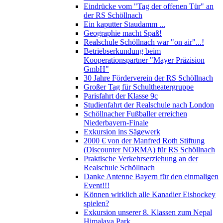
Eindrücke vom "Tag der offenen Tür" an
der RS Schöllnach
Ein kaputter Staudamm ...
Geographie macht Spaß!
Realschule Schöllnach war "on air"...!
Betriebserkundung beim
Kooperationspartner "Mayer Präzision
GmbH"
30 Jahre Förderverein der RS Schöllnach
Großer Tag für Schultheatergruppe
Parisfahrt der Klasse 9c
Studienfahrt der Realschule nach London
Schöllnacher Fußballer erreichen
Niederbayern-Finale
Exkursion ins Sägewerk
2000 € von der Manfred Roth Stiftung
(Discounter NORMA) für RS Schöllnach
Praktische Verkehrserziehung an der
Realschule Schöllnach
Danke Antenne Bayern für den einmaligen
Event!!!
Können wirklich alle Kanadier Eishockey
spielen?
Exkursion unserer 8. Klassen zum Nepal
Himalaya Park