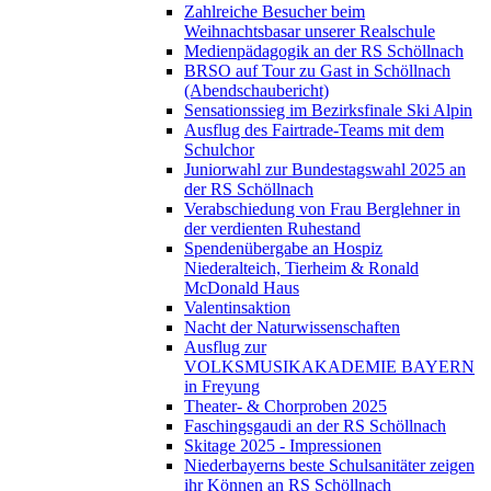
Zahlreiche Besucher beim
Weihnachtsbasar unserer Realschule
Medienpädagogik an der RS Schöllnach
BRSO auf Tour zu Gast in Schöllnach
(Abendschaubericht)
Sensationssieg im Bezirksfinale Ski Alpin
Ausflug des Fairtrade-Teams mit dem
Schulchor
Juniorwahl zur Bundestagswahl 2025 an
der RS Schöllnach
Verabschiedung von Frau Berglehner in
der verdienten Ruhestand
Spendenübergabe an Hospiz
Niederalteich, Tierheim & Ronald
McDonald Haus
Valentinsaktion
Nacht der Naturwissenschaften
Ausflug zur
VOLKSMUSIKAKADEMIE BAYERN
in Freyung
Theater- & Chorproben 2025
Faschingsgaudi an der RS Schöllnach
Skitage 2025 - Impressionen
Niederbayerns beste Schulsanitäter zeigen
ihr Können an RS Schöllnach