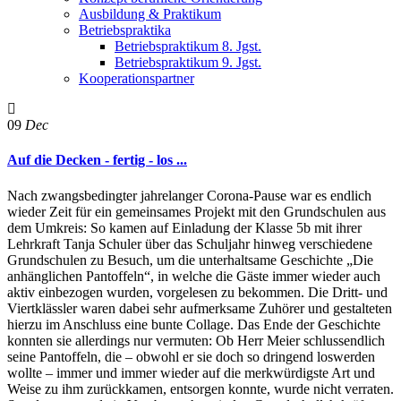
Ausbildung & Praktikum
Betriebspraktika
Betriebspraktikum 8. Jgst.
Betriebspraktikum 9. Jgst.
Kooperationspartner
09
Dec
Auf die Decken - fertig - los ...
Nach zwangsbedingter jahrelanger Corona-Pause war es endlich
wieder Zeit für ein gemeinsames Projekt mit den Grundschulen aus
dem Umkreis: So kamen auf Einladung der Klasse 5b mit ihrer
Lehrkraft Tanja Schuler über das Schuljahr hinweg verschiedene
Grundschulen zu Besuch, um die unterhaltsame Geschichte „Die
anhänglichen Pantoffeln“, in welche die Gäste immer wieder auch
aktiv einbezogen wurden, vorgelesen zu bekommen. Die Dritt- und
Viertklässler waren dabei sehr aufmerksame Zuhörer und gestalteten
hierzu im Anschluss eine bunte Collage. Das Ende der Geschichte
konnten sie allerdings nur vermuten: Ob Herr Meier schlussendlich
seine Pantoffeln, die – obwohl er sie doch so dringend loswerden
wollte – immer und immer wieder auf die merkwürdigste Art und
Weise zu ihm zurückkamen, entsorgen konnte, wurde nicht verraten.