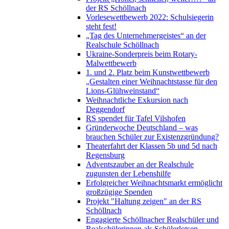
der RS Schöllnach
Vorlesewettbewerb 2022: Schulsiegerin
steht fest!
„Tag des Unternehmergeistes“ an der
Realschule Schöllnach
Ukraine-Sonderpreis beim Rotary-
Malwettbewerb
1. und 2. Platz beim Kunstwettbewerb
„Gestalten einer Weihnachtstasse für den
Lions-Glühweinstand“
Weihnachtliche Exkursion nach
Deggendorf
RS spendet für Tafel Vilshofen
Gründerwoche Deutschland – was
brauchen Schüler zur Existenzgründung?
Theaterfahrt der Klassen 5b und 5d nach
Regensburg
Adventszauber an der Realschule
zugunsten der Lebenshilfe
Erfolgreicher Weihnachtsmarkt ermöglicht
großzügige Spenden
Projekt "Haltung zeigen" an der RS
Schöllnach
Engagierte Schöllnacher Realschüler und
Realschülerinnen als Schülerlotsen