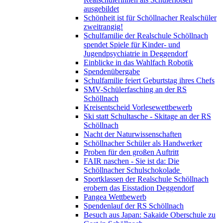
ausgebildet
Schönheit ist für Schöllnacher Realschüler
zweitrangig!
Schulfamilie der Realschule Schöllnach
spendet Spiele für Kinder- und
Jugendpsychiatrie in Deggendorf
Einblicke in das Wahlfach Robotik
Spendenübergabe
Schulfamilie feiert Geburtstag ihres Chefs
SMV-Schülerfasching an der RS
Schöllnach
Kreisentscheid Vorlesewettbewerb
Ski statt Schultasche - Skitage an der RS
Schöllnach
Nacht der Naturwissenschaften
Schöllnacher Schüler als Handwerker
Proben für den großen Auftritt
FAIR naschen - Sie ist da: Die
Schöllnacher Schulschokolade
Sportklassen der Realschule Schöllnach
erobern das Eisstadion Deggendorf
Pangea Wettbewerb
Spendenlauf der RS Schöllnach
Besuch aus Japan: Sakaide Oberschule zu