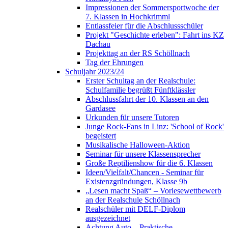
Impressionen der Sommersportwoche der
7. Klassen in Hochkrimml
Entlassfeier für die Abschlussschüler
Projekt "Geschichte erleben": Fahrt ins KZ
Dachau
Projekttag an der RS Schöllnach
Tag der Ehrungen
Schuljahr 2023/24
Erster Schultag an der Realschule:
Schulfamilie begrüßt Fünftklässler
Abschlussfahrt der 10. Klassen an den
Gardasee
Urkunden für unsere Tutoren
Junge Rock-Fans in Linz: 'School of Rock'
begeistert
Musikalische Halloween-Aktion
Seminar für unsere Klassensprecher
Große Reptilienshow für die 6. Klassen
Ideen/Vielfalt/Chancen - Seminar für
Existenzgründungen, Klasse 9b
„Lesen macht Spaß“ – Vorlesewettbewerb
an der Realschule Schöllnach
Realschüler mit DELF-Diplom
ausgezeichnet
Achtung Auto – Praktische