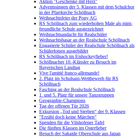
Aktion "Geschenke mit Herz"
Adventssingen der 5. Klassen mit dem Schulchor
in der Pfarrkirche Schöllnach
Weihnachtsfeier der Pony AG
RS Schöllnach zum wiederholten Male als mint-
freundliche Schule ausgezeichnet
Weihnachtsandacht für Realschüler
Weihnachtsbasar an der Realschule Schöllnach
Engagierte Schüler der Realschule Schöllnach als
Schülerlotsen ausgebildet
RS Schöllnach im Eishockeyfieber!
Schöllnacher 10.-Klässler zu Besuch im
Bayerischen Landtag
Vive l'amitié franco-allemande!
2. Platz im Schulsani-Wettbewerb für RS
Schöllnach
Fasching an der Realschule Schöllnach
1. und 5. Platz für unsere Tanzgruppen
Geographie-Champions
Tag der offenen Tür 2026
Exkursion „Tod und Sterben“ der 9. Klassen
"Erzähl doch keine Märchen"
Spenden für die Vilshofener Tafel
Die fünften Klassen im Osterfieber
Besuch der Sakaide Oberschule aus Japan