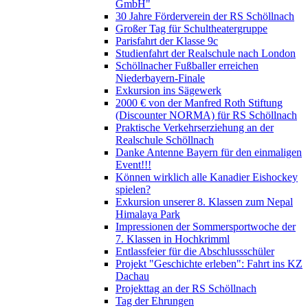
GmbH"
30 Jahre Förderverein der RS Schöllnach
Großer Tag für Schultheatergruppe
Parisfahrt der Klasse 9c
Studienfahrt der Realschule nach London
Schöllnacher Fußballer erreichen
Niederbayern-Finale
Exkursion ins Sägewerk
2000 € von der Manfred Roth Stiftung
(Discounter NORMA) für RS Schöllnach
Praktische Verkehrserziehung an der
Realschule Schöllnach
Danke Antenne Bayern für den einmaligen
Event!!!
Können wirklich alle Kanadier Eishockey
spielen?
Exkursion unserer 8. Klassen zum Nepal
Himalaya Park
Impressionen der Sommersportwoche der
7. Klassen in Hochkrimml
Entlassfeier für die Abschlussschüler
Projekt "Geschichte erleben": Fahrt ins KZ
Dachau
Projekttag an der RS Schöllnach
Tag der Ehrungen