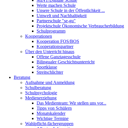
MINT/Digitale Schule
Werte machen Schule
Unsere Schule in der Öffentlichkeit ...
Umwelt und Nachhaltigkeit
Partnerschule "se-gu"
Projektschule Ökonomische Verbraucherbildung
Schulprogramm
Kooperationen
Kooperation FOS/BOS
Kooperationspartner
Über den Unterricht hinaus
Offene Ganztagesschule
Bilingualer Geschichtsunterricht
Sportklasse
Streitschlichter
Beratung
Aufnahme und Anmeldung
Schulberatung
Schulpsychologie
Medienerziehung
Das Medienteam: Wir stellen uns vor...
Tipps von Schülern
Monatskalender
Wichtige Termine
Wahlpflicht-fächergruppen