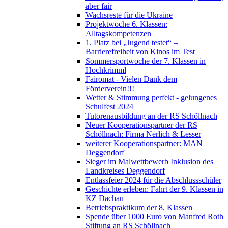
aber fair
Wachsreste für die Ukraine
Projektwoche 6. Klassen:
Alltagskompetenzen
1. Platz bei „Jugend testet“ –
Barrierefreiheit von Kinos im Test
Sommersportwoche der 7. Klassen in
Hochkrimml
Fairomat - Vielen Dank dem
Förderverein!!!
Wetter & Stimmung perfekt - gelungenes
Schulfest 2024
Tutorenausbildung an der RS Schöllnach
Neuer Kooperationspartner der RS
Schöllnach: Firma Nerlich & Lesser
weiterer Kooperationspartner: MAN
Deggendorf
Sieger im Malwettbewerb Inklusion des
Landkreises Deggendorf
Entlassfeier 2024 für die Abschlussschüler
Geschichte erleben: Fahrt der 9. Klassen in
KZ Dachau
Betriebspraktikum der 8. Klassen
Spende über 1000 Euro von Manfred Roth
Stiftung an RS Schöllnach