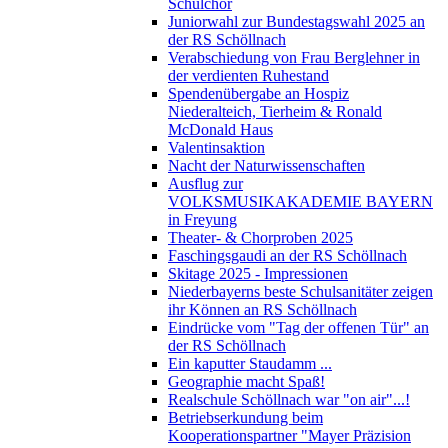
Schulchor
Juniorwahl zur Bundestagswahl 2025 an
der RS Schöllnach
Verabschiedung von Frau Berglehner in
der verdienten Ruhestand
Spendenübergabe an Hospiz
Niederalteich, Tierheim & Ronald
McDonald Haus
Valentinsaktion
Nacht der Naturwissenschaften
Ausflug zur
VOLKSMUSIKAKADEMIE BAYERN
in Freyung
Theater- & Chorproben 2025
Faschingsgaudi an der RS Schöllnach
Skitage 2025 - Impressionen
Niederbayerns beste Schulsanitäter zeigen
ihr Können an RS Schöllnach
Eindrücke vom "Tag der offenen Tür" an
der RS Schöllnach
Ein kaputter Staudamm ...
Geographie macht Spaß!
Realschule Schöllnach war "on air"...!
Betriebserkundung beim
Kooperationspartner "Mayer Präzision