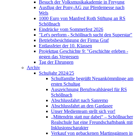
Besuch der Volksmusikakademie in Freyung
Ausflug der Pony-AG zur Pferdemesse nach
Wels
1000 Euro von Manfred Roth Stiftung an RS
Schöllnach
Eindrücke vom Sommerfest 2026
"Let's perform - Schöllnach sucht den Superstar"
Betriebsbesichtigung der Firma Graf
Entlassfeier der 10. Klassen
Projekttag Geschichte 9: "Geschichte erleben -
gegen das Vergessen
Tag der Ehrungen
Archiv
Schuljahr 2024/25
Schulfamilie begrüßt Neuankömmlinge am
ersten Schultag
Auszeichnung Berufswahlsiegel für RS
Schöllnach
Abschlussfahrt nach Sanremo
Abschlussfahrt an den Gardasee
Unser Medienteam stellt sich vor!
„Mittendrin statt nur dabei“ – Schöllnacher
Realschule hat eine Freundschaftsbank mit
Inklusionscharakter
Verkauf von gebackenen Martinsgänsen in