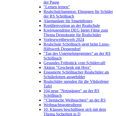
der Pause
"Lernen lernen"
Realschulchampion: Ehrungen für Schüler
der RS Schöllnach
Alarmanlage für Smartphones
Reptilienvortrag an der Realschule
Kreisjugendring DEG bietet Filme zum
Thema Demokratie für Realschüler
Vorlesewettbewerb 2024
Realschule Schöllnach siegt beim Lions-
Hilfswerk Deggendorf
"Tag des Unternehmergeistes" an der RS
Schöllnach
Gesundes Frühstück vom Schülercafé
Aktion "Geschenk mit Herz"
Engagierte Schöllnacher Realschüler als
Schülerlotsen ausgebildet
Realschüler spenden für die Vilshofener
Tafel
104 neue "Netzgänger" an der RS
Schöllnach
"'Chemische Weihnachten" an der RS
Weihnachtsgottesdienst
10. Klassen beschäftigen sich mit dem
Thema Sicherheit in D