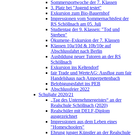
Sommersportwoche der 7. Klassen
3. Platz bei "Jugend testet"
Exkursion zum Bio-Bauernhof
Impressionen vom Sommernachtsfest der
RS Schöllnach am 05. Juli
Studientag der 9. Klassen: "Tod und
Sterben"
Ökumene–Exkursion der 7. Klassen
Klassen 10a/10d & 10b/10e auf
Abschlussfahrt nach Berlin
Ausbildung neuer Tutoren an der RS
Schöllnach
Exkursion ins Keltendorf
fair Trade und WerteAG: Ausflug zum fair
Handelshaus nach Amperpettenbach
Belobigungsfahrt ins PEB
Abschlussfeier 2022
Schuljahr 2020/21
„Tag des Unternehmergeistes“ an der
Realschule Schöllnach (2020)
Realschüler mit DELF-Diplom
ausgezeichnet
Impressionen aus dem Leben eines
"Homeschoolers"
Ehrung junger Künstler an der Realschule