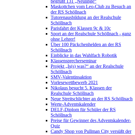
begrüßt 131 „Neulinge“
Maskottchen vom Leo-Club zu Besuch an
der RS Schöllnach
Tutorenausbildung an der Realschule
Schöllnach
Parisfahrt der Klassen 9c & 10c
Sport an der Realschule Schöllnach - ganz
ohne Lehrer!
Über 100 Päckchenhelden an der RS
Schöllnach
Einblicke in das Wahlfach Robotik
Klassensprecherseminar
Projekt „Is(s) was?“ an der Realschule
Schöllnach
SMV-Valentinsaktion
Vorlesewettbewerb 2021
Nikolaus besucht 5. Klassen der
Realschule Schöllnach
Neue Streitschlichter an der RS Schöllnach
Werte-Adventskalender
DELF-Diplom für Schüler der RS
Schöllnach
Preise für Gewinner des Adventskalender-
Quiz
Candy Shop von Pullman City versüßt der