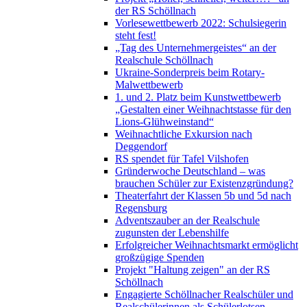
der RS Schöllnach
Vorlesewettbewerb 2022: Schulsiegerin
steht fest!
„Tag des Unternehmergeistes“ an der
Realschule Schöllnach
Ukraine-Sonderpreis beim Rotary-
Malwettbewerb
1. und 2. Platz beim Kunstwettbewerb
„Gestalten einer Weihnachtstasse für den
Lions-Glühweinstand“
Weihnachtliche Exkursion nach
Deggendorf
RS spendet für Tafel Vilshofen
Gründerwoche Deutschland – was
brauchen Schüler zur Existenzgründung?
Theaterfahrt der Klassen 5b und 5d nach
Regensburg
Adventszauber an der Realschule
zugunsten der Lebenshilfe
Erfolgreicher Weihnachtsmarkt ermöglicht
großzügige Spenden
Projekt "Haltung zeigen" an der RS
Schöllnach
Engagierte Schöllnacher Realschüler und
Realschülerinnen als Schülerlotsen