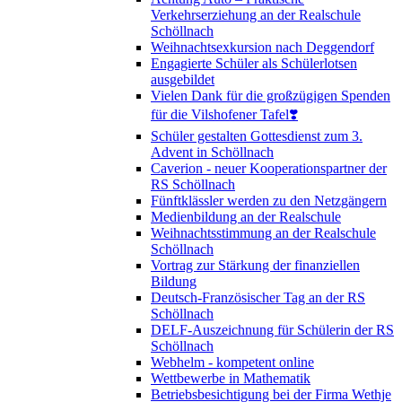
Verkehrserziehung an der Realschule
Schöllnach
Weihnachtsexkursion nach Deggendorf
Engagierte Schüler als Schülerlotsen
ausgebildet
Vielen Dank für die großzügigen Spenden
für die Vilshofener Tafel❣️
Schüler gestalten Gottesdienst zum 3.
Advent in Schöllnach
Caverion - neuer Kooperationspartner der
RS Schöllnach
Fünftklässler werden zu den Netzgängern
Medienbildung an der Realschule
Weihnachtsstimmung an der Realschule
Schöllnach
Vortrag zur Stärkung der finanziellen
Bildung
Deutsch-Französischer Tag an der RS
Schöllnach
DELF-Auszeichnung für Schülerin der RS
Schöllnach
Webhelm - kompetent online
Wettbewerbe in Mathematik
Betriebsbesichtigung bei der Firma Wethje