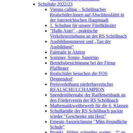
Schuljahr 2022/23
Vienna calling – Schöllnacher
Realschüler:innen auf Abschlussfahrt in
der österreichischen Hauptstadt
1. Schultag für unsere Fünftklässler
"Hallo Auto" - praktische
Verkehrserziehung an der RS Schöllnach
Ausbildungsmesse und „Tag der
Ausbildung“
Fairtrade in Aktion
Sommer, Sonne, Sanremo
Betriebsbesichtigung bei der Firma
Pfaffinger
Realschüler besuchen die FOS
Deggendorf
Preisverleihung niederbayerischer
REALSCHULCHAMPION
Spendenübergabe der Raiffeisenbank an
den Förderverein der RS Schöllnach
Mathematikwettbewerb für die 6. Klassen
Schulfamilie der RS Schöllnach packte
wieder "Geschenke mit Herz"
Erneute Auszeichnung "Mint-freundliche
Schule"
Projekt „Höher, schneller, weiter…?“ an