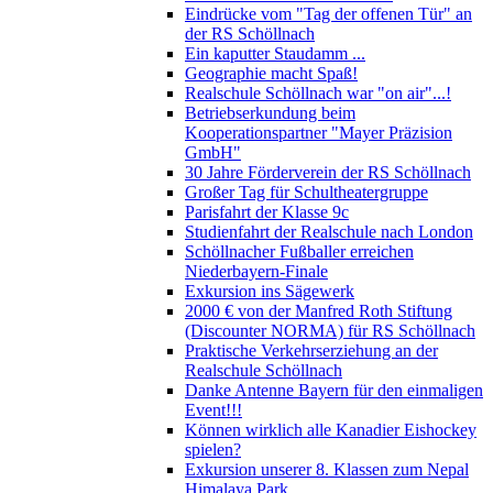
Eindrücke vom "Tag der offenen Tür" an
der RS Schöllnach
Ein kaputter Staudamm ...
Geographie macht Spaß!
Realschule Schöllnach war "on air"...!
Betriebserkundung beim
Kooperationspartner "Mayer Präzision
GmbH"
30 Jahre Förderverein der RS Schöllnach
Großer Tag für Schultheatergruppe
Parisfahrt der Klasse 9c
Studienfahrt der Realschule nach London
Schöllnacher Fußballer erreichen
Niederbayern-Finale
Exkursion ins Sägewerk
2000 € von der Manfred Roth Stiftung
(Discounter NORMA) für RS Schöllnach
Praktische Verkehrserziehung an der
Realschule Schöllnach
Danke Antenne Bayern für den einmaligen
Event!!!
Können wirklich alle Kanadier Eishockey
spielen?
Exkursion unserer 8. Klassen zum Nepal
Himalaya Park