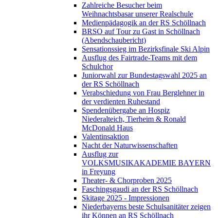
Zahlreiche Besucher beim
Weihnachtsbasar unserer Realschule
Medienpädagogik an der RS Schöllnach
BRSO auf Tour zu Gast in Schöllnach
(Abendschaubericht)
Sensationssieg im Bezirksfinale Ski Alpin
Ausflug des Fairtrade-Teams mit dem
Schulchor
Juniorwahl zur Bundestagswahl 2025 an
der RS Schöllnach
Verabschiedung von Frau Berglehner in
der verdienten Ruhestand
Spendenübergabe an Hospiz
Niederalteich, Tierheim & Ronald
McDonald Haus
Valentinsaktion
Nacht der Naturwissenschaften
Ausflug zur
VOLKSMUSIKAKADEMIE BAYERN
in Freyung
Theater- & Chorproben 2025
Faschingsgaudi an der RS Schöllnach
Skitage 2025 - Impressionen
Niederbayerns beste Schulsanitäter zeigen
ihr Können an RS Schöllnach