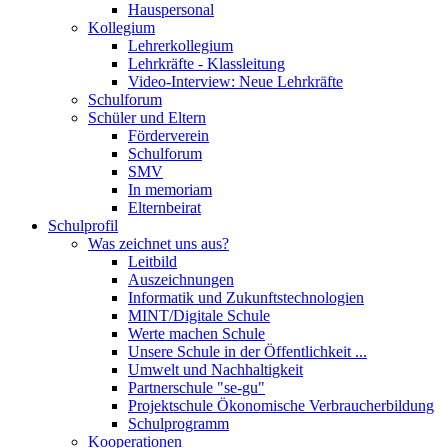
Hauspersonal
Kollegium
Lehrerkollegium
Lehrkräfte - Klassleitung
Video-Interview: Neue Lehrkräfte
Schulforum
Schüler und Eltern
Förderverein
Schulforum
SMV
In memoriam
Elternbeirat
Schulprofil
Was zeichnet uns aus?
Leitbild
Auszeichnungen
Informatik und Zukunftstechnologien
MINT/Digitale Schule
Werte machen Schule
Unsere Schule in der Öffentlichkeit ...
Umwelt und Nachhaltigkeit
Partnerschule "se-gu"
Projektschule Ökonomische Verbraucherbildung
Schulprogramm
Kooperationen