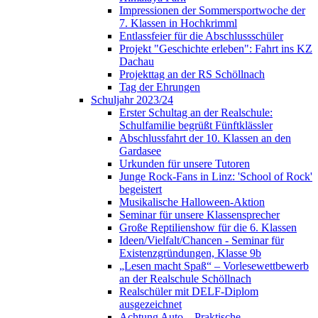
Impressionen der Sommersportwoche der
7. Klassen in Hochkrimml
Entlassfeier für die Abschlussschüler
Projekt "Geschichte erleben": Fahrt ins KZ
Dachau
Projekttag an der RS Schöllnach
Tag der Ehrungen
Schuljahr 2023/24
Erster Schultag an der Realschule:
Schulfamilie begrüßt Fünftklässler
Abschlussfahrt der 10. Klassen an den
Gardasee
Urkunden für unsere Tutoren
Junge Rock-Fans in Linz: 'School of Rock'
begeistert
Musikalische Halloween-Aktion
Seminar für unsere Klassensprecher
Große Reptilienshow für die 6. Klassen
Ideen/Vielfalt/Chancen - Seminar für
Existenzgründungen, Klasse 9b
„Lesen macht Spaß“ – Vorlesewettbewerb
an der Realschule Schöllnach
Realschüler mit DELF-Diplom
ausgezeichnet
Achtung Auto – Praktische