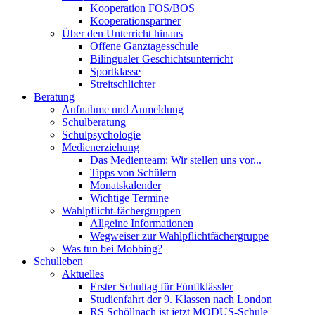
Kooperation FOS/BOS
Kooperationspartner
Über den Unterricht hinaus
Offene Ganztagesschule
Bilingualer Geschichtsunterricht
Sportklasse
Streitschlichter
Beratung
Aufnahme und Anmeldung
Schulberatung
Schulpsychologie
Medienerziehung
Das Medienteam: Wir stellen uns vor...
Tipps von Schülern
Monatskalender
Wichtige Termine
Wahlpflicht-fächergruppen
Allgeine Informationen
Wegweiser zur Wahlpflichtfächergruppe
Was tun bei Mobbing?
Schulleben
Aktuelles
Erster Schultag für Fünftklässler
Studienfahrt der 9. Klassen nach London
RS Schöllnach ist jetzt MODUS-Schule