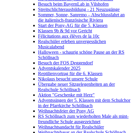
Besuch beim BayernLab in Vilshofen
Streitschlichterausbildung - 21 Neuzugänge
Sommer, Sonne, Sanremo – Abschlussfahrt an
die italienisch-französische Riviera
Start der Pony-AG für die 5. Klassen
Klassen 9b & 9d vor Gericht
Félicitations aux élèves de la 10c
Realschüler erleben unvergesslichen
Musicalabend
Halloween - schaurig schöne Pause an der RS
Schöllnach
Besuch der FOS Deggendorf
Adventskalender 2025
Reptilienvortrag für die 6. Klassen
Nikolaus besucht unsere Schule
Übergabe neuer Sitzgelegenheiten an der
Realschule Schöllnach
Aktion "Geschenke mit Herz"
Adventssingen der 5. Klassen mit dem Schulchor
in der Pfarrkirche Schöllnach
Weihnachtsfeier der Pony AG
RS Schöllnach zum wiederholten Male als mint-
freundliche Schule ausgezeichnet
Weihnachtsandacht für Realschüler
Weihnachtsbasar an der Realschule Schöllnach