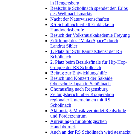
in Hengersberg
Realschule Schöllnach spendet den Erlös
des Weihnachtsmarkts
Nacht der Naturwissenschaften
RS Schöllnach erhält Einblicke in
Handwerksberufe
Besuch der Volksmusikakademie Freyung
Eröffnung des "MakerSpace" durch
Landrat Sibler
1. Platz für Schulsanitätsdienst der RS
Schöllnach
2. Platz beim Bezirksfinale für Hip-Hop-
Gruppe der RS Schöllnach
Beitrag zur Entwicklungshilfe
Besuch und Konzert der Sakaide
Oberschule Japan in Schöllnach
Chorausflug nach Regensburg
Zeitungsbericht über Kooperation
regionaler Unternehmen mit RS
Schöllnach
Aktionstag: Musik verbindet Realschule
und Förderzentrum
Anregungen für ökologischen
Handabdruck
Auch an der RS Schöllnach wird gesnackt,