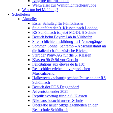
Allgeine Informationen
Wegweiser zur Wahlpflichtfächergruppe
Was tun bei Mobbing?
Schulleben
Aktuelles
Erster Schultag für Fünftklässler
Studienfahrt der 9. Klassen nach London
RS Schöllnach ist jetzt MODUS-Schule
Besuch beim BayernLab in Vilshofen
Streitschlichterausbildung - 21 Neuzugänge
Sommer, Sonne, Sanremo – Abschlussfahrt an
die italienisch-französische Riviera
Start der Pony-AG für die 5. Klassen
Klassen 9b & 9d vor Gericht
Félicitations aux élèves de la 10c
Realschüler erleben unvergesslichen
Musicalabend
Halloween - schaurig schöne Pause an der RS
Schöllnach
Besuch der FOS Deggendorf
Adventskalender 2025
Reptilienvortrag für die 6. Klassen
Nikolaus besucht unsere Schule
Übergabe neuer Sitzgelegenheiten an der
Realschule Schöllnach