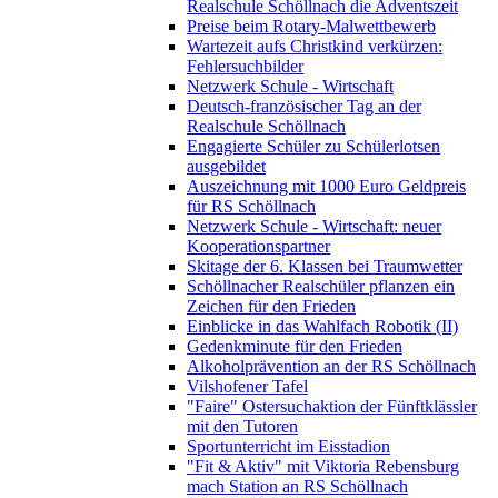
Realschule Schöllnach die Adventszeit
Preise beim Rotary-Malwettbewerb
Wartezeit aufs Christkind verkürzen:
Fehlersuchbilder
Netzwerk Schule - Wirtschaft
Deutsch-französischer Tag an der
Realschule Schöllnach
Engagierte Schüler zu Schülerlotsen
ausgebildet
Auszeichnung mit 1000 Euro Geldpreis
für RS Schöllnach
Netzwerk Schule - Wirtschaft: neuer
Kooperationspartner
Skitage der 6. Klassen bei Traumwetter
Schöllnacher Realschüler pflanzen ein
Zeichen für den Frieden
Einblicke in das Wahlfach Robotik (II)
Gedenkminute für den Frieden
Alkoholprävention an der RS Schöllnach
Vilshofener Tafel
"Faire" Ostersuchaktion der Fünftklässler
mit den Tutoren
Sportunterricht im Eisstadion
"Fit & Aktiv" mit Viktoria Rebensburg
mach Station an RS Schöllnach