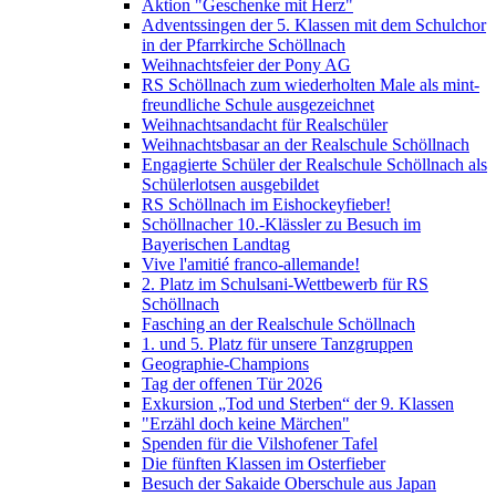
Aktion "Geschenke mit Herz"
Adventssingen der 5. Klassen mit dem Schulchor
in der Pfarrkirche Schöllnach
Weihnachtsfeier der Pony AG
RS Schöllnach zum wiederholten Male als mint-
freundliche Schule ausgezeichnet
Weihnachtsandacht für Realschüler
Weihnachtsbasar an der Realschule Schöllnach
Engagierte Schüler der Realschule Schöllnach als
Schülerlotsen ausgebildet
RS Schöllnach im Eishockeyfieber!
Schöllnacher 10.-Klässler zu Besuch im
Bayerischen Landtag
Vive l'amitié franco-allemande!
2. Platz im Schulsani-Wettbewerb für RS
Schöllnach
Fasching an der Realschule Schöllnach
1. und 5. Platz für unsere Tanzgruppen
Geographie-Champions
Tag der offenen Tür 2026
Exkursion „Tod und Sterben“ der 9. Klassen
"Erzähl doch keine Märchen"
Spenden für die Vilshofener Tafel
Die fünften Klassen im Osterfieber
Besuch der Sakaide Oberschule aus Japan