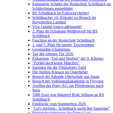
Engagierte Schüler der Realschule Schöllnach als
Schülerlotsen ausgebildet
RS Schöllnach im Eishockeyfieber!
Schöllnacher 10.-Klässler zu Besuch im
Bayerischen Landtag
Vive l'amitié franco-allemande!
2. Platz im Schulsani-Wettbewerb für RS
Schöllnach
Fasching an der Realschule Schöllnach
1. und 5. Platz für unsere Tanzgruppen
Geographie-Champions
Tag der offenen Tür 2026
Exkursion „Tod und Sterben“ der 9. Klassen
"Erzähl doch keine Märchen"
Spenden für die Vilshofener Tafel
Die fünften Klassen im Osterfieber
Besuch der Sakaide Oberschule aus Japan
Besuch der Volksmusikakademie in Freyung
Ausflug der Pony-AG zur Pferdemesse nach
Wels
1000 Euro von Manfred Roth Stiftung an RS
Schöllnach
Eindrücke vom Sommerfest 2026
"Let's perform - Schöllnach sucht den Superstar"
Betriebsbesichtigung der Firma Graf