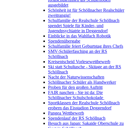
ausgebildet
Schönheit ist für Schöllnacher Realschüler
zweitrangig!
Schulfamilie der Realschule Schöllnach
spendet Spiele für Kinder- und
Jugendpsychiatrie in Deggendorf
Einblicke in das Wahlfach Robotik
Spendenübergabe
Schulfamilie feiert Geburtstag ihres Chefs
SMV-Schülerfasching an der RS
Schöllnach
Kreisentscheid Vorlesewettbewerb
Ski statt Schultasche - Skitage an der RS
Schöllnach
Nacht der Naturwissenschaften
Schöllnacher Schüler als Handwerker
Proben für den großen Auftritt
FAIR naschen - Sie ist da: Die
Schöllnacher Schulschokolade
Sportklassen der Realschule Schöllnach
erobern das Eisstadion Deggendorf
Pangea Wettbewerb
Spendenlauf der RS Schöllnach
Besuch aus Japan: Sakaide Oberschule zu