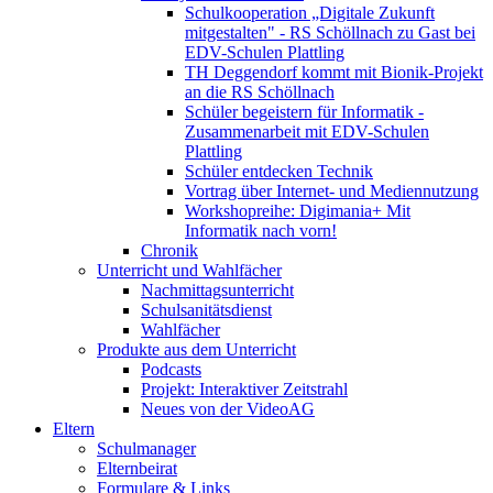
Schulkooperation „Digitale Zukunft
mitgestalten" - RS Schöllnach zu Gast bei
EDV-Schulen Plattling
TH Deggendorf kommt mit Bionik-Projekt
an die RS Schöllnach
Schüler begeistern für Informatik -
Zusammenarbeit mit EDV-Schulen
Plattling
Schüler entdecken Technik
Vortrag über Internet- und Mediennutzung
Workshopreihe: Digimania+ Mit
Informatik nach vorn!
Chronik
Unterricht und Wahlfächer
Nachmittagsunterricht
Schulsanitätsdienst
Wahlfächer
Produkte aus dem Unterricht
Podcasts
Projekt: Interaktiver Zeitstrahl
Neues von der VideoAG
Eltern
Schulmanager
Elternbeirat
Formulare & Links