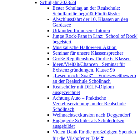
Schuljahr 2023/24
Erster Schultag an der Realschule:
Schulfamilie begrüßt Fünftklässler
Abschlussfahrt der 10. Klassen an den
Gardasee
Urkunden für unsere Tutoren
Junge Rock-Fans in Linz: 'School of Rock'
begeistert
Musikalische Halloween-Aktion
Seminar für unsere Klassensprecher
Große Reptilienshow für die 6. Klassen
Ideen/Vielfalt/Chancen - Seminar für
Existenzgründungen, Klasse 9b
„Lesen macht Spaß“ – Vorlesewettbewerb
an der Realschule Schöllnach
Realschüler mit DELF-Diplom
ausgezeichnet
Achtung Auto – Praktische
Verkehrserziehung an der Realschule
Schöllnach
Weihnachtsexkursion nach Deggendorf
Engagierte Schüler als Schülerlotsen
ausgebildet
Vielen Dank für die großzügigen Spenden
für die Vilshofener Tafel❣️