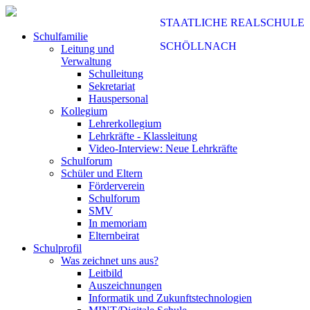
STAATLICHE REALSCHULE
Schulfamilie
SCHÖLLNACH
Leitung und
Verwaltung
Schulleitung
Sekretariat
Hauspersonal
Kollegium
Lehrerkollegium
Lehrkräfte - Klassleitung
Video-Interview: Neue Lehrkräfte
Schulforum
Schüler und Eltern
Förderverein
Schulforum
SMV
In memoriam
Elternbeirat
Schulprofil
Was zeichnet uns aus?
Leitbild
Auszeichnungen
Informatik und Zukunftstechnologien