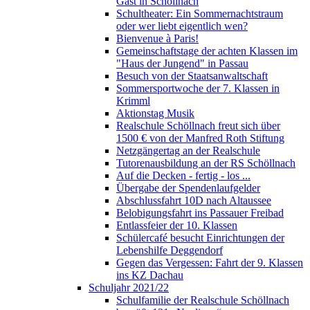
Gast in Schöllnach
Schultheater: Ein Sommernachtstraum
oder wer liebt eigentlich wen?
Bienvenue à Paris!
Gemeinschaftstage der achten Klassen im
"Haus der Jungend" in Passau
Besuch von der Staatsanwaltschaft
Sommersportwoche der 7. Klassen in
Krimml
Aktionstag Musik
Realschule Schöllnach freut sich über
1500 € von der Manfred Roth Stiftung
Netzgängertag an der Realschule
Tutorenausbildung an der RS Schöllnach
Auf die Decken - fertig - los ...
Übergabe der Spendenlaufgelder
Abschlussfahrt 10D nach Altaussee
Belobigungsfahrt ins Passauer Freibad
Entlassfeier der 10. Klassen
Schülercafé besucht Einrichtungen der
Lebenshilfe Deggendorf
Gegen das Vergessen: Fahrt der 9. Klassen
ins KZ Dachau
Schuljahr 2021/22
Schulfamilie der Realschule Schöllnach