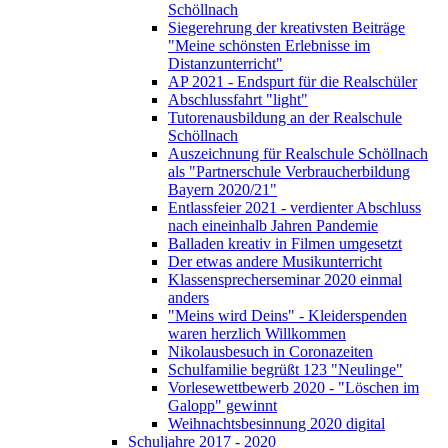
Schöllnach
Siegerehrung der kreativsten Beiträge
"Meine schönsten Erlebnisse im
Distanzunterricht"
AP 2021 - Endspurt für die Realschüler
Abschlussfahrt "light"
Tutorenausbildung an der Realschule
Schöllnach
Auszeichnung für Realschule Schöllnach
als "Partnerschule Verbraucherbildung
Bayern 2020/21"
Entlassfeier 2021 - verdienter Abschluss
nach eineinhalb Jahren Pandemie
Balladen kreativ in Filmen umgesetzt
Der etwas andere Musikunterricht
Klassensprecherseminar 2020 einmal
anders
"Meins wird Deins" - Kleiderspenden
waren herzlich Willkommen
Nikolausbesuch in Coronazeiten
Schulfamilie begrüßt 123 "Neulinge"
Vorlesewettbewerb 2020 - "Löschen im
Galopp" gewinnt
Weihnachtsbesinnung 2020 digital
Schuljahre 2017 - 2020