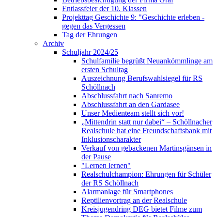
Entlassfeier der 10. Klassen
Projekttag Geschichte 9: "Geschichte erleben -
gegen das Vergessen
Tag der Ehrungen
Archiv
Schuljahr 2024/25
Schulfamilie begrüßt Neuankömmlinge am
ersten Schultag
Auszeichnung Berufswahlsiegel für RS
Schöllnach
Abschlussfahrt nach Sanremo
Abschlussfahrt an den Gardasee
Unser Medienteam stellt sich vor!
„Mittendrin statt nur dabei“ – Schöllnacher
Realschule hat eine Freundschaftsbank mit
Inklusionscharakter
Verkauf von gebackenen Martinsgänsen in
der Pause
"Lernen lernen"
Realschulchampion: Ehrungen für Schüler
der RS Schöllnach
Alarmanlage für Smartphones
Reptilienvortrag an der Realschule
Kreisjugendring DEG bietet Filme zum