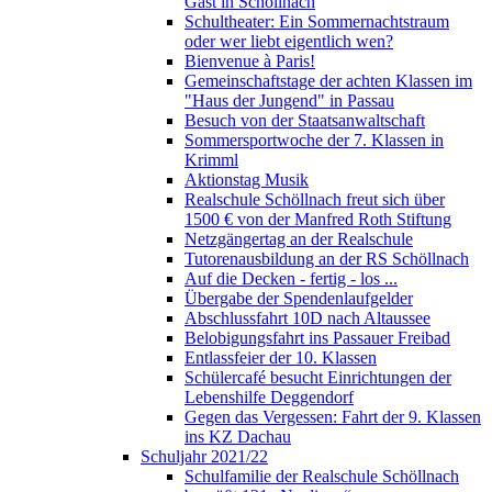
Gast in Schöllnach
Schultheater: Ein Sommernachtstraum
oder wer liebt eigentlich wen?
Bienvenue à Paris!
Gemeinschaftstage der achten Klassen im
"Haus der Jungend" in Passau
Besuch von der Staatsanwaltschaft
Sommersportwoche der 7. Klassen in
Krimml
Aktionstag Musik
Realschule Schöllnach freut sich über
1500 € von der Manfred Roth Stiftung
Netzgängertag an der Realschule
Tutorenausbildung an der RS Schöllnach
Auf die Decken - fertig - los ...
Übergabe der Spendenlaufgelder
Abschlussfahrt 10D nach Altaussee
Belobigungsfahrt ins Passauer Freibad
Entlassfeier der 10. Klassen
Schülercafé besucht Einrichtungen der
Lebenshilfe Deggendorf
Gegen das Vergessen: Fahrt der 9. Klassen
ins KZ Dachau
Schuljahr 2021/22
Schulfamilie der Realschule Schöllnach