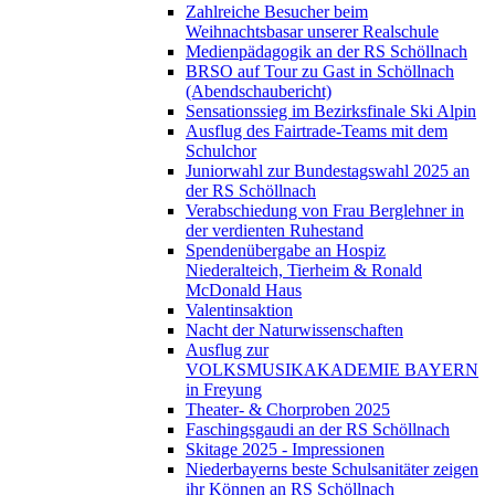
Zahlreiche Besucher beim
Weihnachtsbasar unserer Realschule
Medienpädagogik an der RS Schöllnach
BRSO auf Tour zu Gast in Schöllnach
(Abendschaubericht)
Sensationssieg im Bezirksfinale Ski Alpin
Ausflug des Fairtrade-Teams mit dem
Schulchor
Juniorwahl zur Bundestagswahl 2025 an
der RS Schöllnach
Verabschiedung von Frau Berglehner in
der verdienten Ruhestand
Spendenübergabe an Hospiz
Niederalteich, Tierheim & Ronald
McDonald Haus
Valentinsaktion
Nacht der Naturwissenschaften
Ausflug zur
VOLKSMUSIKAKADEMIE BAYERN
in Freyung
Theater- & Chorproben 2025
Faschingsgaudi an der RS Schöllnach
Skitage 2025 - Impressionen
Niederbayerns beste Schulsanitäter zeigen
ihr Können an RS Schöllnach