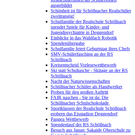
ausgebildet
Schönheit ist für Schöllnacher Realschüler
zweitrangig!
Schulfamilie der Realschule Schöllnach
spendet Spiele für Kinder- und
Jugendpsychiatrie in Deggendorf
Einblicke in das Wahlfach Robotik
Spendenübergabe
Schulfamilie feiert Geburtstag ihres Chefs
SMV-Schülerfasching an der RS
Schöllnach
Kreisentscheid Vorlesewettbewerb
Ski statt Schultasche - Skitage an der RS
Schöllnach
Nacht der Naturwissenschaften
Schöllnacher Schüler als Handwerker
Proben für den großen Auftritt
FAIR naschen - Sie ist da: Die
Schöllnacher Schulschokolade
Sportklassen der Realschule Schöllnach
erobern das Eisstadion Deggendorf
Pangea Wettbewerb
Spendenlauf der RS Schöllnach
Besuch aus Japan: Sakaide Oberschule zu