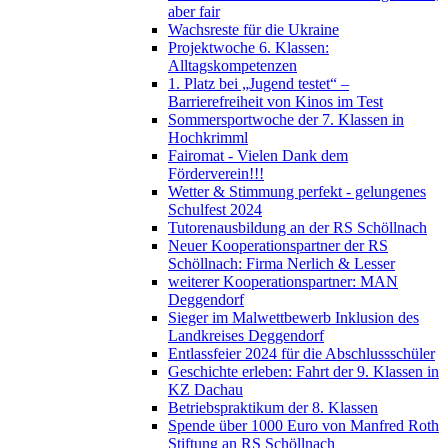
aber fair
Wachsreste für die Ukraine
Projektwoche 6. Klassen:
Alltagskompetenzen
1. Platz bei „Jugend testet“ –
Barrierefreiheit von Kinos im Test
Sommersportwoche der 7. Klassen in
Hochkrimml
Fairomat - Vielen Dank dem
Förderverein!!!
Wetter & Stimmung perfekt - gelungenes
Schulfest 2024
Tutorenausbildung an der RS Schöllnach
Neuer Kooperationspartner der RS
Schöllnach: Firma Nerlich & Lesser
weiterer Kooperationspartner: MAN
Deggendorf
Sieger im Malwettbewerb Inklusion des
Landkreises Deggendorf
Entlassfeier 2024 für die Abschlussschüler
Geschichte erleben: Fahrt der 9. Klassen in
KZ Dachau
Betriebspraktikum der 8. Klassen
Spende über 1000 Euro von Manfred Roth
Stiftung an RS Schöllnach