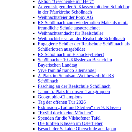
Aktion "Geschenke mit Herz"
Adventssingen der 5. Klassen mit dem Schulchor
in der Pfarrkirche Schöllnach
Weihnachtsfeier der Pony AG
RS Schöllnach zum wiederholten Male als mint-
freundliche Schule ausgezeichnet
Weihnachtsandacht für Realschüler
Weihnachtsbasar an der Realschule Schöllnach
Engagierte Schüler der Realschule Schöllnach als
Schülerlotsen ausgebildet
RS Schöllnach im Eishockeyfieber!
Schöllnacher 10.-Klässler zu Besuch im
Bayerischen Landtag
Vive l'amitié franco-allemande!
2. Platz im Schulsani-Wettbewerb für RS
Schöllnach
Fasching an der Realschule Schöllnach
1. und 5. Platz für unsere Tanzgruppen
Geographie-Champions
Tag der offenen Tür 2026
Exkursion „Tod und Sterben“ der 9. Klassen
"Erzähl doch keine Märchen"
Spenden für die Vilshofener Tafel
Die fünften Klassen im Osterfieber
Besuch der Sakaide Oberschule aus Japan