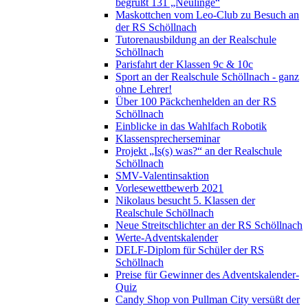
begrüßt 131 „Neulinge“
Maskottchen vom Leo-Club zu Besuch an
der RS Schöllnach
Tutorenausbildung an der Realschule
Schöllnach
Parisfahrt der Klassen 9c & 10c
Sport an der Realschule Schöllnach - ganz
ohne Lehrer!
Über 100 Päckchenhelden an der RS
Schöllnach
Einblicke in das Wahlfach Robotik
Klassensprecherseminar
Projekt „Is(s) was?“ an der Realschule
Schöllnach
SMV-Valentinsaktion
Vorlesewettbewerb 2021
Nikolaus besucht 5. Klassen der
Realschule Schöllnach
Neue Streitschlichter an der RS Schöllnach
Werte-Adventskalender
DELF-Diplom für Schüler der RS
Schöllnach
Preise für Gewinner des Adventskalender-
Quiz
Candy Shop von Pullman City versüßt der