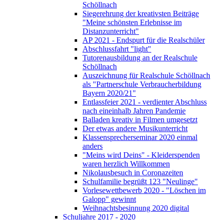
Schöllnach
Siegerehrung der kreativsten Beiträge
"Meine schönsten Erlebnisse im
Distanzunterricht"
AP 2021 - Endspurt für die Realschüler
Abschlussfahrt "light"
Tutorenausbildung an der Realschule
Schöllnach
Auszeichnung für Realschule Schöllnach
als "Partnerschule Verbraucherbildung
Bayern 2020/21"
Entlassfeier 2021 - verdienter Abschluss
nach eineinhalb Jahren Pandemie
Balladen kreativ in Filmen umgesetzt
Der etwas andere Musikunterricht
Klassensprecherseminar 2020 einmal
anders
"Meins wird Deins" - Kleiderspenden
waren herzlich Willkommen
Nikolausbesuch in Coronazeiten
Schulfamilie begrüßt 123 "Neulinge"
Vorlesewettbewerb 2020 - "Löschen im
Galopp" gewinnt
Weihnachtsbesinnung 2020 digital
Schuljahre 2017 - 2020