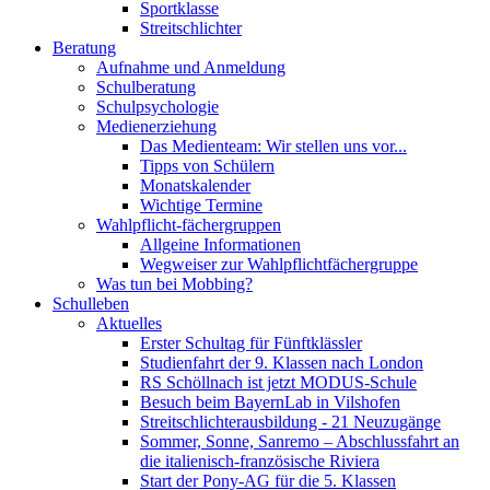
Sportklasse
Streitschlichter
Beratung
Aufnahme und Anmeldung
Schulberatung
Schulpsychologie
Medienerziehung
Das Medienteam: Wir stellen uns vor...
Tipps von Schülern
Monatskalender
Wichtige Termine
Wahlpflicht-fächergruppen
Allgeine Informationen
Wegweiser zur Wahlpflichtfächergruppe
Was tun bei Mobbing?
Schulleben
Aktuelles
Erster Schultag für Fünftklässler
Studienfahrt der 9. Klassen nach London
RS Schöllnach ist jetzt MODUS-Schule
Besuch beim BayernLab in Vilshofen
Streitschlichterausbildung - 21 Neuzugänge
Sommer, Sonne, Sanremo – Abschlussfahrt an
die italienisch-französische Riviera
Start der Pony-AG für die 5. Klassen