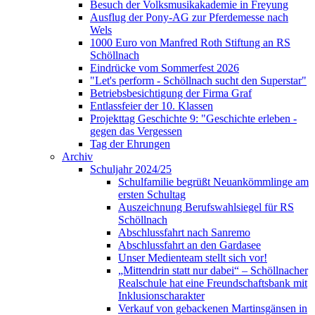
Besuch der Volksmusikakademie in Freyung
Ausflug der Pony-AG zur Pferdemesse nach
Wels
1000 Euro von Manfred Roth Stiftung an RS
Schöllnach
Eindrücke vom Sommerfest 2026
"Let's perform - Schöllnach sucht den Superstar"
Betriebsbesichtigung der Firma Graf
Entlassfeier der 10. Klassen
Projekttag Geschichte 9: "Geschichte erleben -
gegen das Vergessen
Tag der Ehrungen
Archiv
Schuljahr 2024/25
Schulfamilie begrüßt Neuankömmlinge am
ersten Schultag
Auszeichnung Berufswahlsiegel für RS
Schöllnach
Abschlussfahrt nach Sanremo
Abschlussfahrt an den Gardasee
Unser Medienteam stellt sich vor!
„Mittendrin statt nur dabei“ – Schöllnacher
Realschule hat eine Freundschaftsbank mit
Inklusionscharakter
Verkauf von gebackenen Martinsgänsen in