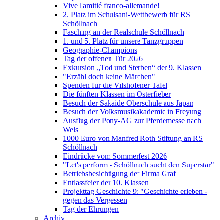
Vive l'amitié franco-allemande!
2. Platz im Schulsani-Wettbewerb für RS
Schöllnach
Fasching an der Realschule Schöllnach
1. und 5. Platz für unsere Tanzgruppen
Geographie-Champions
Tag der offenen Tür 2026
Exkursion „Tod und Sterben“ der 9. Klassen
"Erzähl doch keine Märchen"
Spenden für die Vilshofener Tafel
Die fünften Klassen im Osterfieber
Besuch der Sakaide Oberschule aus Japan
Besuch der Volksmusikakademie in Freyung
Ausflug der Pony-AG zur Pferdemesse nach
Wels
1000 Euro von Manfred Roth Stiftung an RS
Schöllnach
Eindrücke vom Sommerfest 2026
"Let's perform - Schöllnach sucht den Superstar"
Betriebsbesichtigung der Firma Graf
Entlassfeier der 10. Klassen
Projekttag Geschichte 9: "Geschichte erleben -
gegen das Vergessen
Tag der Ehrungen
Archiv