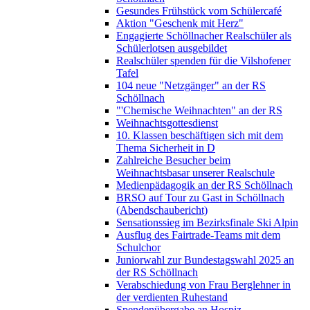
Gesundes Frühstück vom Schülercafé
Aktion "Geschenk mit Herz"
Engagierte Schöllnacher Realschüler als
Schülerlotsen ausgebildet
Realschüler spenden für die Vilshofener
Tafel
104 neue "Netzgänger" an der RS
Schöllnach
"'Chemische Weihnachten" an der RS
Weihnachtsgottesdienst
10. Klassen beschäftigen sich mit dem
Thema Sicherheit in D
Zahlreiche Besucher beim
Weihnachtsbasar unserer Realschule
Medienpädagogik an der RS Schöllnach
BRSO auf Tour zu Gast in Schöllnach
(Abendschaubericht)
Sensationssieg im Bezirksfinale Ski Alpin
Ausflug des Fairtrade-Teams mit dem
Schulchor
Juniorwahl zur Bundestagswahl 2025 an
der RS Schöllnach
Verabschiedung von Frau Berglehner in
der verdienten Ruhestand
Spendenübergabe an Hospiz