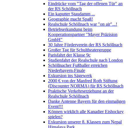
Eindrücke vom "Tag der offenen Tür" an
der RS Schöllnach
Ein kaputter Staudamm ...
Geographie macht Spaß!
Realschule Schöllnach war "on air"...!
Betriebserkundung beim
Kooperationspartner "Mayer Präzision
GmbH"
30 Jahre Förderverein der RS Schöllnach
Großer Tag für Schultheatergruppe
Parisfahrt der Klasse 9c
Studienfahrt der Realschule nach London
Schöllnacher Fußballer erreichen
Niederbayern-Finale
Exkursion ins Sägewerk
2000 € von der Manfred Roth Stiftung
(Discounter NORMA) für RS Schöllnach
Praktische Verkehrserziehung an der
Realschule Schöllnach
Danke Antenne Bayern für den einmaligen
Event!!!
Können wirklich alle Kanadier Eishockey
spielen?
Exkursion unserer 8. Klassen zum Nepal
Himalaya Park