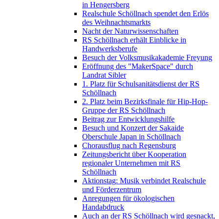
in Hengersberg
Realschule Schöllnach spendet den Erlös
des Weihnachtsmarkts
Nacht der Naturwissenschaften
RS Schöllnach erhält Einblicke in
Handwerksberufe
Besuch der Volksmusikakademie Freyung
Eröffnung des "MakerSpace" durch
Landrat Sibler
1. Platz für Schulsanitätsdienst der RS
Schöllnach
2. Platz beim Bezirksfinale für Hip-Hop-
Gruppe der RS Schöllnach
Beitrag zur Entwicklungshilfe
Besuch und Konzert der Sakaide
Oberschule Japan in Schöllnach
Chorausflug nach Regensburg
Zeitungsbericht über Kooperation
regionaler Unternehmen mit RS
Schöllnach
Aktionstag: Musik verbindet Realschule
und Förderzentrum
Anregungen für ökologischen
Handabdruck
Auch an der RS Schöllnach wird gesnackt,