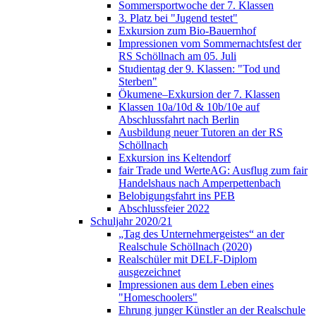
Sommersportwoche der 7. Klassen
3. Platz bei "Jugend testet"
Exkursion zum Bio-Bauernhof
Impressionen vom Sommernachtsfest der
RS Schöllnach am 05. Juli
Studientag der 9. Klassen: "Tod und
Sterben"
Ökumene–Exkursion der 7. Klassen
Klassen 10a/10d & 10b/10e auf
Abschlussfahrt nach Berlin
Ausbildung neuer Tutoren an der RS
Schöllnach
Exkursion ins Keltendorf
fair Trade und WerteAG: Ausflug zum fair
Handelshaus nach Amperpettenbach
Belobigungsfahrt ins PEB
Abschlussfeier 2022
Schuljahr 2020/21
„Tag des Unternehmergeistes“ an der
Realschule Schöllnach (2020)
Realschüler mit DELF-Diplom
ausgezeichnet
Impressionen aus dem Leben eines
"Homeschoolers"
Ehrung junger Künstler an der Realschule