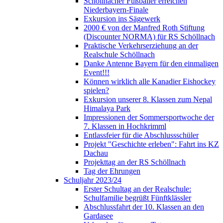
Schöllnacher Fußballer erreichen
Niederbayern-Finale
Exkursion ins Sägewerk
2000 € von der Manfred Roth Stiftung
(Discounter NORMA) für RS Schöllnach
Praktische Verkehrserziehung an der
Realschule Schöllnach
Danke Antenne Bayern für den einmaligen
Event!!!
Können wirklich alle Kanadier Eishockey
spielen?
Exkursion unserer 8. Klassen zum Nepal
Himalaya Park
Impressionen der Sommersportwoche der
7. Klassen in Hochkrimml
Entlassfeier für die Abschlussschüler
Projekt "Geschichte erleben": Fahrt ins KZ
Dachau
Projekttag an der RS Schöllnach
Tag der Ehrungen
Schuljahr 2023/24
Erster Schultag an der Realschule:
Schulfamilie begrüßt Fünftklässler
Abschlussfahrt der 10. Klassen an den
Gardasee