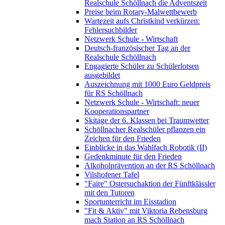
Realschule Schöllnach die Adventszeit
Preise beim Rotary-Malwettbewerb
Wartezeit aufs Christkind verkürzen:
Fehlersuchbilder
Netzwerk Schule - Wirtschaft
Deutsch-französischer Tag an der
Realschule Schöllnach
Engagierte Schüler zu Schülerlotsen
ausgebildet
Auszeichnung mit 1000 Euro Geldpreis
für RS Schöllnach
Netzwerk Schule - Wirtschaft: neuer
Kooperationspartner
Skitage der 6. Klassen bei Traumwetter
Schöllnacher Realschüler pflanzen ein
Zeichen für den Frieden
Einblicke in das Wahlfach Robotik (II)
Gedenkminute für den Frieden
Alkoholprävention an der RS Schöllnach
Vilshofener Tafel
"Faire" Ostersuchaktion der Fünftklässler
mit den Tutoren
Sportunterricht im Eisstadion
"Fit & Aktiv" mit Viktoria Rebensburg
mach Station an RS Schöllnach