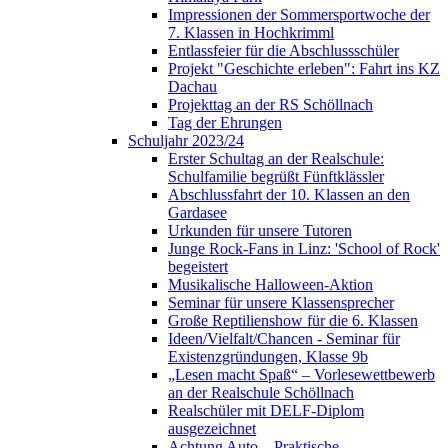
Impressionen der Sommersportwoche der
7. Klassen in Hochkrimml
Entlassfeier für die Abschlussschüler
Projekt "Geschichte erleben": Fahrt ins KZ
Dachau
Projekttag an der RS Schöllnach
Tag der Ehrungen
Schuljahr 2023/24
Erster Schultag an der Realschule:
Schulfamilie begrüßt Fünftklässler
Abschlussfahrt der 10. Klassen an den
Gardasee
Urkunden für unsere Tutoren
Junge Rock-Fans in Linz: 'School of Rock'
begeistert
Musikalische Halloween-Aktion
Seminar für unsere Klassensprecher
Große Reptilienshow für die 6. Klassen
Ideen/Vielfalt/Chancen - Seminar für
Existenzgründungen, Klasse 9b
„Lesen macht Spaß“ – Vorlesewettbewerb
an der Realschule Schöllnach
Realschüler mit DELF-Diplom
ausgezeichnet
Achtung Auto – Praktische