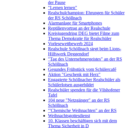
der Pause
"Lernen lernen"
Realschulchampion: Ehrungen für Schüler
der RS Schöllnach
Alarmanlage für Smartphones
Reptilienvortrag an der Realschule
Kreisjugendring DEG bietet Filme zum
Thema Demokratie für Realschüler
Vorlesewettbewerb 2024
Realschule Schöllnach siegt beim Lions-
Hilfswerk Deggendorf
"Tag des Unternehmergeistes" an der RS
Schöllnach
Gesundes Frühstück vom Schülercafé
Aktion "Geschenk mit Herz"
Engagierte Schöllnacher Realschüler als
Schülerlotsen ausgebildet
Realschüler spenden für die Vilshofener
Tafel
104 neue "Netzgänger" an der RS
Schöllnach
"'Chemische Weihnachten" an der RS
Weihnachtsgottesdienst
10. Klassen beschäftigen sich mit dem
Thema Sicherheit in D