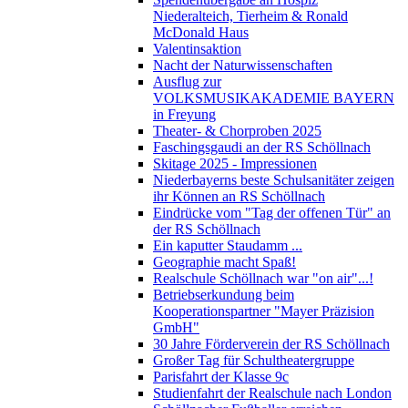
Niederalteich, Tierheim & Ronald
McDonald Haus
Valentinsaktion
Nacht der Naturwissenschaften
Ausflug zur
VOLKSMUSIKAKADEMIE BAYERN
in Freyung
Theater- & Chorproben 2025
Faschingsgaudi an der RS Schöllnach
Skitage 2025 - Impressionen
Niederbayerns beste Schulsanitäter zeigen
ihr Können an RS Schöllnach
Eindrücke vom "Tag der offenen Tür" an
der RS Schöllnach
Ein kaputter Staudamm ...
Geographie macht Spaß!
Realschule Schöllnach war "on air"...!
Betriebserkundung beim
Kooperationspartner "Mayer Präzision
GmbH"
30 Jahre Förderverein der RS Schöllnach
Großer Tag für Schultheatergruppe
Parisfahrt der Klasse 9c
Studienfahrt der Realschule nach London