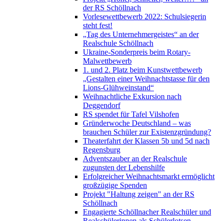
der RS Schöllnach
Vorlesewettbewerb 2022: Schulsiegerin
steht fest!
„Tag des Unternehmergeistes“ an der
Realschule Schöllnach
Ukraine-Sonderpreis beim Rotary-
Malwettbewerb
1. und 2. Platz beim Kunstwettbewerb
„Gestalten einer Weihnachtstasse für den
Lions-Glühweinstand“
Weihnachtliche Exkursion nach
Deggendorf
RS spendet für Tafel Vilshofen
Gründerwoche Deutschland – was
brauchen Schüler zur Existenzgründung?
Theaterfahrt der Klassen 5b und 5d nach
Regensburg
Adventszauber an der Realschule
zugunsten der Lebenshilfe
Erfolgreicher Weihnachtsmarkt ermöglicht
großzügige Spenden
Projekt "Haltung zeigen" an der RS
Schöllnach
Engagierte Schöllnacher Realschüler und
Realschülerinnen als Schülerlotsen