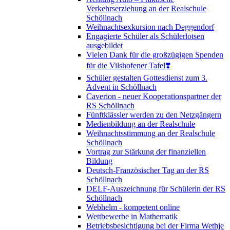
Verkehrserziehung an der Realschule
Schöllnach
Weihnachtsexkursion nach Deggendorf
Engagierte Schüler als Schülerlotsen
ausgebildet
Vielen Dank für die großzügigen Spenden
für die Vilshofener Tafel❣️
Schüler gestalten Gottesdienst zum 3.
Advent in Schöllnach
Caverion - neuer Kooperationspartner der
RS Schöllnach
Fünftklässler werden zu den Netzgängern
Medienbildung an der Realschule
Weihnachtsstimmung an der Realschule
Schöllnach
Vortrag zur Stärkung der finanziellen
Bildung
Deutsch-Französischer Tag an der RS
Schöllnach
DELF-Auszeichnung für Schülerin der RS
Schöllnach
Webhelm - kompetent online
Wettbewerbe in Mathematik
Betriebsbesichtigung bei der Firma Wethje