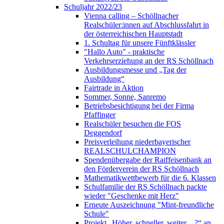
Schuljahr 2022/23
Vienna calling – Schöllnacher
Realschüler:innen auf Abschlussfahrt in
der österreichischen Hauptstadt
1. Schultag für unsere Fünftklässler
"Hallo Auto" - praktische
Verkehrserziehung an der RS Schöllnach
Ausbildungsmesse und „Tag der
Ausbildung“
Fairtrade in Aktion
Sommer, Sonne, Sanremo
Betriebsbesichtigung bei der Firma
Pfaffinger
Realschüler besuchen die FOS
Deggendorf
Preisverleihung niederbayerischer
REALSCHULCHAMPION
Spendenübergabe der Raiffeisenbank an
den Förderverein der RS Schöllnach
Mathematikwettbewerb für die 6. Klassen
Schulfamilie der RS Schöllnach packte
wieder "Geschenke mit Herz"
Erneute Auszeichnung "Mint-freundliche
Schule"
Projekt „Höher, schneller, weiter…?“ an