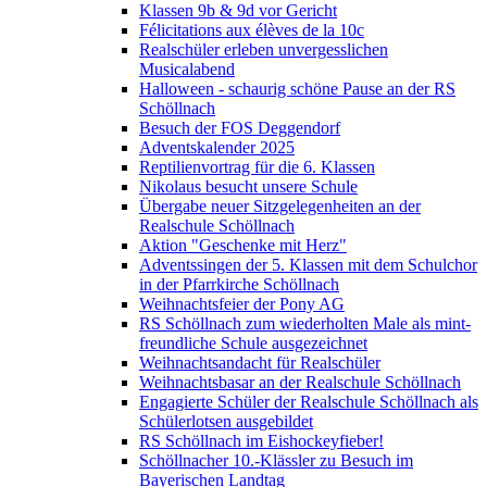
Klassen 9b & 9d vor Gericht
Félicitations aux élèves de la 10c
Realschüler erleben unvergesslichen
Musicalabend
Halloween - schaurig schöne Pause an der RS
Schöllnach
Besuch der FOS Deggendorf
Adventskalender 2025
Reptilienvortrag für die 6. Klassen
Nikolaus besucht unsere Schule
Übergabe neuer Sitzgelegenheiten an der
Realschule Schöllnach
Aktion "Geschenke mit Herz"
Adventssingen der 5. Klassen mit dem Schulchor
in der Pfarrkirche Schöllnach
Weihnachtsfeier der Pony AG
RS Schöllnach zum wiederholten Male als mint-
freundliche Schule ausgezeichnet
Weihnachtsandacht für Realschüler
Weihnachtsbasar an der Realschule Schöllnach
Engagierte Schüler der Realschule Schöllnach als
Schülerlotsen ausgebildet
RS Schöllnach im Eishockeyfieber!
Schöllnacher 10.-Klässler zu Besuch im
Bayerischen Landtag