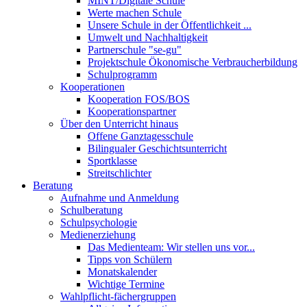
MINT/Digitale Schule
Werte machen Schule
Unsere Schule in der Öffentlichkeit ...
Umwelt und Nachhaltigkeit
Partnerschule "se-gu"
Projektschule Ökonomische Verbraucherbildung
Schulprogramm
Kooperationen
Kooperation FOS/BOS
Kooperationspartner
Über den Unterricht hinaus
Offene Ganztagesschule
Bilingualer Geschichtsunterricht
Sportklasse
Streitschlichter
Beratung
Aufnahme und Anmeldung
Schulberatung
Schulpsychologie
Medienerziehung
Das Medienteam: Wir stellen uns vor...
Tipps von Schülern
Monatskalender
Wichtige Termine
Wahlpflicht-fächergruppen