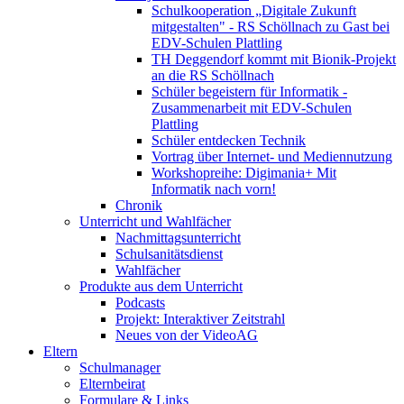
Schulkooperation „Digitale Zukunft
mitgestalten" - RS Schöllnach zu Gast bei
EDV-Schulen Plattling
TH Deggendorf kommt mit Bionik-Projekt
an die RS Schöllnach
Schüler begeistern für Informatik -
Zusammenarbeit mit EDV-Schulen
Plattling
Schüler entdecken Technik
Vortrag über Internet- und Mediennutzung
Workshopreihe: Digimania+ Mit
Informatik nach vorn!
Chronik
Unterricht und Wahlfächer
Nachmittagsunterricht
Schulsanitätsdienst
Wahlfächer
Produkte aus dem Unterricht
Podcasts
Projekt: Interaktiver Zeitstrahl
Neues von der VideoAG
Eltern
Schulmanager
Elternbeirat
Formulare & Links