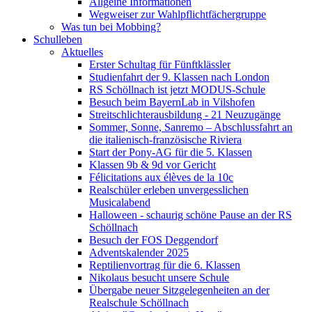
Allgeine Informationen
Wegweiser zur Wahlpflichtfächergruppe
Was tun bei Mobbing?
Schulleben
Aktuelles
Erster Schultag für Fünftklässler
Studienfahrt der 9. Klassen nach London
RS Schöllnach ist jetzt MODUS-Schule
Besuch beim BayernLab in Vilshofen
Streitschlichterausbildung - 21 Neuzugänge
Sommer, Sonne, Sanremo – Abschlussfahrt an
die italienisch-französische Riviera
Start der Pony-AG für die 5. Klassen
Klassen 9b & 9d vor Gericht
Félicitations aux élèves de la 10c
Realschüler erleben unvergesslichen
Musicalabend
Halloween - schaurig schöne Pause an der RS
Schöllnach
Besuch der FOS Deggendorf
Adventskalender 2025
Reptilienvortrag für die 6. Klassen
Nikolaus besucht unsere Schule
Übergabe neuer Sitzgelegenheiten an der
Realschule Schöllnach