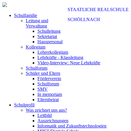
STAATLICHE REALSCHULE
Schulfamilie
SCHÖLLNACH
Leitung und
Verwaltung
Schulleitung
Sekretariat
Hauspersonal
Kollegium
Lehrerkollegium
Lehrkräfte - Klassleitung
Video-Interview: Neue Lehrkräfte
Schulforum
Schüler und Eltern
Förderverein
Schulforum
SMV
In memoriam
Elternbeirat
Schulprofil
Was zeichnet uns aus?
Leitbild
Auszeichnungen
Informatik und Zukunftstechnologien