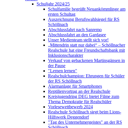
Schuljahr 2024/25
Schulfamilie begrüßt Neuankömmlinge am
ersten Schultag
Auszeichnung Berufswahlsiegel für RS
Schöllnach
Abschlussfahrt nach Sanremo
Abschlussfahrt an den Gardasee
Unser Medienteam stellt sich vor!
„Mittendrin statt nur dabei“ – Schöllnacher
Realschule hat eine Freundschaftsbank mit
Inklusionscharakter
Verkauf von gebackenen Martinsgänsen in
der Pause
"Lernen lernen"
Realschulchampion: Ehrungen für Schüler
der RS Schöllnach
Alarmanlage für Smartphones
Reptilienvortrag an der Realschule
Kreisjugendring DEG bietet Filme zum
Thema Demokratie für Realschüler
Vorlesewettbewerb 2024
Realschule Schöllnach siegt beim Lions-
Hilfswerk Deggendorf
"Tag des Unternehmergeistes" an der RS
Schöllnach