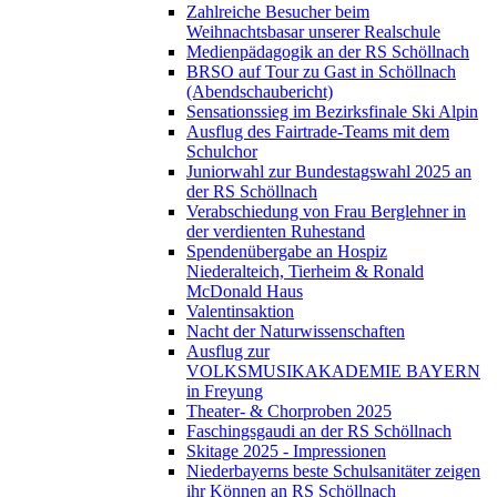
Zahlreiche Besucher beim
Weihnachtsbasar unserer Realschule
Medienpädagogik an der RS Schöllnach
BRSO auf Tour zu Gast in Schöllnach
(Abendschaubericht)
Sensationssieg im Bezirksfinale Ski Alpin
Ausflug des Fairtrade-Teams mit dem
Schulchor
Juniorwahl zur Bundestagswahl 2025 an
der RS Schöllnach
Verabschiedung von Frau Berglehner in
der verdienten Ruhestand
Spendenübergabe an Hospiz
Niederalteich, Tierheim & Ronald
McDonald Haus
Valentinsaktion
Nacht der Naturwissenschaften
Ausflug zur
VOLKSMUSIKAKADEMIE BAYERN
in Freyung
Theater- & Chorproben 2025
Faschingsgaudi an der RS Schöllnach
Skitage 2025 - Impressionen
Niederbayerns beste Schulsanitäter zeigen
ihr Können an RS Schöllnach