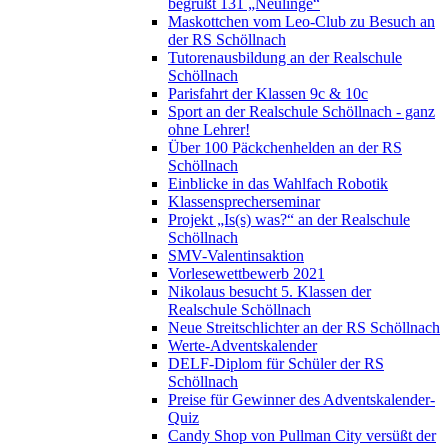
begrüßt 131 „Neulinge“
Maskottchen vom Leo-Club zu Besuch an
der RS Schöllnach
Tutorenausbildung an der Realschule
Schöllnach
Parisfahrt der Klassen 9c & 10c
Sport an der Realschule Schöllnach - ganz
ohne Lehrer!
Über 100 Päckchenhelden an der RS
Schöllnach
Einblicke in das Wahlfach Robotik
Klassensprecherseminar
Projekt „Is(s) was?“ an der Realschule
Schöllnach
SMV-Valentinsaktion
Vorlesewettbewerb 2021
Nikolaus besucht 5. Klassen der
Realschule Schöllnach
Neue Streitschlichter an der RS Schöllnach
Werte-Adventskalender
DELF-Diplom für Schüler der RS
Schöllnach
Preise für Gewinner des Adventskalender-
Quiz
Candy Shop von Pullman City versüßt der