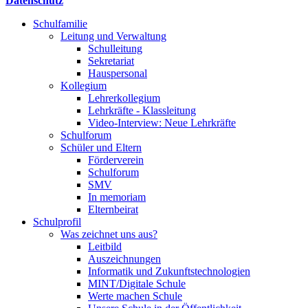
Datenschutz
Schulfamilie
Leitung und Verwaltung
Schulleitung
Sekretariat
Hauspersonal
Kollegium
Lehrerkollegium
Lehrkräfte - Klassleitung
Video-Interview: Neue Lehrkräfte
Schulforum
Schüler und Eltern
Förderverein
Schulforum
SMV
In memoriam
Elternbeirat
Schulprofil
Was zeichnet uns aus?
Leitbild
Auszeichnungen
Informatik und Zukunftstechnologien
MINT/Digitale Schule
Werte machen Schule