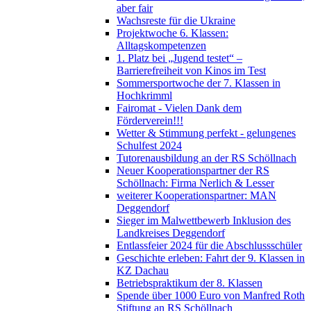
aber fair
Wachsreste für die Ukraine
Projektwoche 6. Klassen:
Alltagskompetenzen
1. Platz bei „Jugend testet“ –
Barrierefreiheit von Kinos im Test
Sommersportwoche der 7. Klassen in
Hochkrimml
Fairomat - Vielen Dank dem
Förderverein!!!
Wetter & Stimmung perfekt - gelungenes
Schulfest 2024
Tutorenausbildung an der RS Schöllnach
Neuer Kooperationspartner der RS
Schöllnach: Firma Nerlich & Lesser
weiterer Kooperationspartner: MAN
Deggendorf
Sieger im Malwettbewerb Inklusion des
Landkreises Deggendorf
Entlassfeier 2024 für die Abschlussschüler
Geschichte erleben: Fahrt der 9. Klassen in
KZ Dachau
Betriebspraktikum der 8. Klassen
Spende über 1000 Euro von Manfred Roth
Stiftung an RS Schöllnach