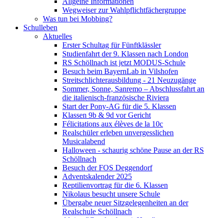
Allgeine Informationen
Wegweiser zur Wahlpflichtfächergruppe
Was tun bei Mobbing?
Schulleben
Aktuelles
Erster Schultag für Fünftklässler
Studienfahrt der 9. Klassen nach London
RS Schöllnach ist jetzt MODUS-Schule
Besuch beim BayernLab in Vilshofen
Streitschlichterausbildung - 21 Neuzugänge
Sommer, Sonne, Sanremo – Abschlussfahrt an
die italienisch-französische Riviera
Start der Pony-AG für die 5. Klassen
Klassen 9b & 9d vor Gericht
Félicitations aux élèves de la 10c
Realschüler erleben unvergesslichen
Musicalabend
Halloween - schaurig schöne Pause an der RS
Schöllnach
Besuch der FOS Deggendorf
Adventskalender 2025
Reptilienvortrag für die 6. Klassen
Nikolaus besucht unsere Schule
Übergabe neuer Sitzgelegenheiten an der
Realschule Schöllnach