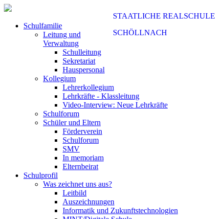
STAATLICHE REALSCHULE
Schulfamilie
SCHÖLLNACH
Leitung und
Verwaltung
Schulleitung
Sekretariat
Hauspersonal
Kollegium
Lehrerkollegium
Lehrkräfte - Klassleitung
Video-Interview: Neue Lehrkräfte
Schulforum
Schüler und Eltern
Förderverein
Schulforum
SMV
In memoriam
Elternbeirat
Schulprofil
Was zeichnet uns aus?
Leitbild
Auszeichnungen
Informatik und Zukunftstechnologien