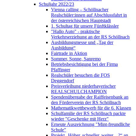
Schuljahr 2022/23
Vienna calling – Schöllnacher
Realschüler:innen auf Abschlussfahrt in
der österreichischen Hauptstadt
1. Schultag für unsere Fünftklässler
"Hallo Auto" - praktische
Verkehrserziehung an der RS Schöllnach
Ausbildungsmesse und „Tag der
Ausbildung“
Fairtrade in Aktion
Sommer, Sonne, Sanremo
Betriebsbesichtigung bei der Firma
Pfaffinger
Realschüler besuchen die FOS
Deggendorf
Preisverleihung niederbayerischer
REALSCHULCHAMPION
Spendenübergabe der Raiffeisenbank an
den Förderverein der RS Schöllnach
Mathematikwettbewerb für die 6. Klassen
Schulfamilie der RS Schöllnach packte
wieder "Geschenke mit Herz"
Erneute Auszeichnung "Mint-freundliche
Schule"
Projekt „Höher, schneller, weiter…?“ an