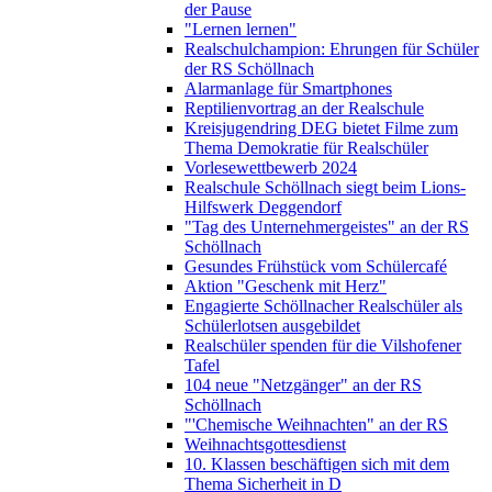
der Pause
"Lernen lernen"
Realschulchampion: Ehrungen für Schüler
der RS Schöllnach
Alarmanlage für Smartphones
Reptilienvortrag an der Realschule
Kreisjugendring DEG bietet Filme zum
Thema Demokratie für Realschüler
Vorlesewettbewerb 2024
Realschule Schöllnach siegt beim Lions-
Hilfswerk Deggendorf
"Tag des Unternehmergeistes" an der RS
Schöllnach
Gesundes Frühstück vom Schülercafé
Aktion "Geschenk mit Herz"
Engagierte Schöllnacher Realschüler als
Schülerlotsen ausgebildet
Realschüler spenden für die Vilshofener
Tafel
104 neue "Netzgänger" an der RS
Schöllnach
"'Chemische Weihnachten" an der RS
Weihnachtsgottesdienst
10. Klassen beschäftigen sich mit dem
Thema Sicherheit in D