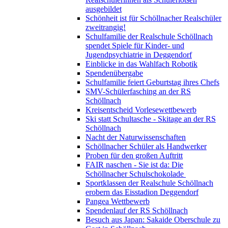
ausgebildet
Schönheit ist für Schöllnacher Realschüler
zweitrangig!
Schulfamilie der Realschule Schöllnach
spendet Spiele für Kinder- und
Jugendpsychiatrie in Deggendorf
Einblicke in das Wahlfach Robotik
Spendenübergabe
Schulfamilie feiert Geburtstag ihres Chefs
SMV-Schülerfasching an der RS
Schöllnach
Kreisentscheid Vorlesewettbewerb
Ski statt Schultasche - Skitage an der RS
Schöllnach
Nacht der Naturwissenschaften
Schöllnacher Schüler als Handwerker
Proben für den großen Auftritt
FAIR naschen - Sie ist da: Die
Schöllnacher Schulschokolade
Sportklassen der Realschule Schöllnach
erobern das Eisstadion Deggendorf
Pangea Wettbewerb
Spendenlauf der RS Schöllnach
Besuch aus Japan: Sakaide Oberschule zu