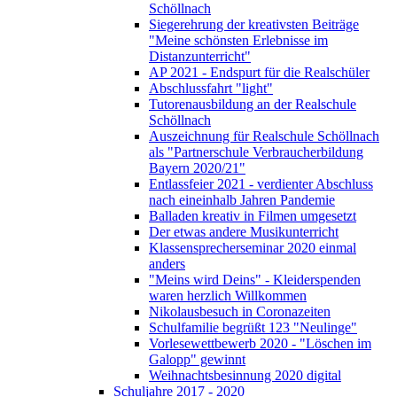
Schöllnach
Siegerehrung der kreativsten Beiträge
"Meine schönsten Erlebnisse im
Distanzunterricht"
AP 2021 - Endspurt für die Realschüler
Abschlussfahrt "light"
Tutorenausbildung an der Realschule
Schöllnach
Auszeichnung für Realschule Schöllnach
als "Partnerschule Verbraucherbildung
Bayern 2020/21"
Entlassfeier 2021 - verdienter Abschluss
nach eineinhalb Jahren Pandemie
Balladen kreativ in Filmen umgesetzt
Der etwas andere Musikunterricht
Klassensprecherseminar 2020 einmal
anders
"Meins wird Deins" - Kleiderspenden
waren herzlich Willkommen
Nikolausbesuch in Coronazeiten
Schulfamilie begrüßt 123 "Neulinge"
Vorlesewettbewerb 2020 - "Löschen im
Galopp" gewinnt
Weihnachtsbesinnung 2020 digital
Schuljahre 2017 - 2020