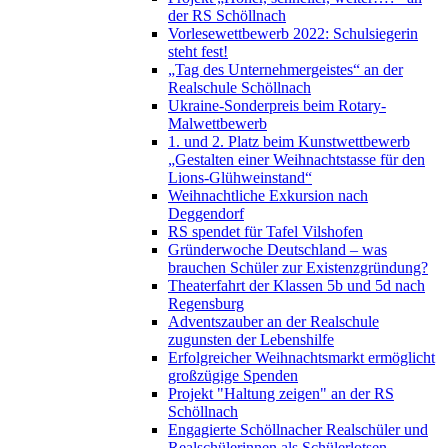
der RS Schöllnach
Vorlesewettbewerb 2022: Schulsiegerin
steht fest!
„Tag des Unternehmergeistes“ an der
Realschule Schöllnach
Ukraine-Sonderpreis beim Rotary-
Malwettbewerb
1. und 2. Platz beim Kunstwettbewerb
„Gestalten einer Weihnachtstasse für den
Lions-Glühweinstand“
Weihnachtliche Exkursion nach
Deggendorf
RS spendet für Tafel Vilshofen
Gründerwoche Deutschland – was
brauchen Schüler zur Existenzgründung?
Theaterfahrt der Klassen 5b und 5d nach
Regensburg
Adventszauber an der Realschule
zugunsten der Lebenshilfe
Erfolgreicher Weihnachtsmarkt ermöglicht
großzügige Spenden
Projekt "Haltung zeigen" an der RS
Schöllnach
Engagierte Schöllnacher Realschüler und
Realschülerinnen als Schülerlotsen