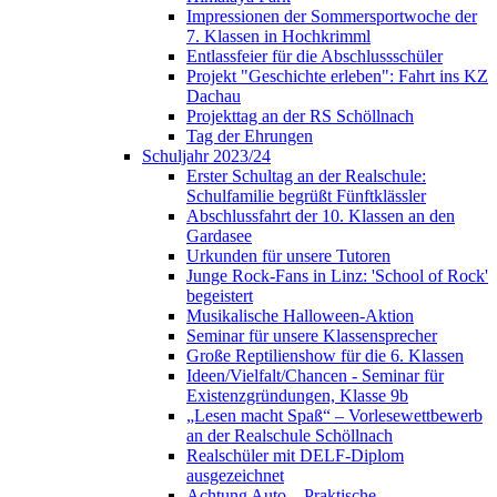
Impressionen der Sommersportwoche der
7. Klassen in Hochkrimml
Entlassfeier für die Abschlussschüler
Projekt "Geschichte erleben": Fahrt ins KZ
Dachau
Projekttag an der RS Schöllnach
Tag der Ehrungen
Schuljahr 2023/24
Erster Schultag an der Realschule:
Schulfamilie begrüßt Fünftklässler
Abschlussfahrt der 10. Klassen an den
Gardasee
Urkunden für unsere Tutoren
Junge Rock-Fans in Linz: 'School of Rock'
begeistert
Musikalische Halloween-Aktion
Seminar für unsere Klassensprecher
Große Reptilienshow für die 6. Klassen
Ideen/Vielfalt/Chancen - Seminar für
Existenzgründungen, Klasse 9b
„Lesen macht Spaß“ – Vorlesewettbewerb
an der Realschule Schöllnach
Realschüler mit DELF-Diplom
ausgezeichnet
Achtung Auto – Praktische