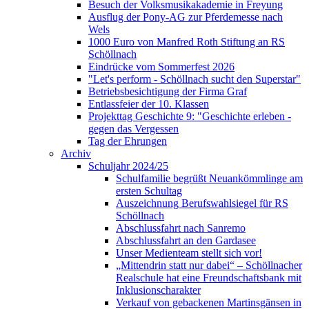
Besuch der Volksmusikakademie in Freyung
Ausflug der Pony-AG zur Pferdemesse nach
Wels
1000 Euro von Manfred Roth Stiftung an RS
Schöllnach
Eindrücke vom Sommerfest 2026
"Let's perform - Schöllnach sucht den Superstar"
Betriebsbesichtigung der Firma Graf
Entlassfeier der 10. Klassen
Projekttag Geschichte 9: "Geschichte erleben -
gegen das Vergessen
Tag der Ehrungen
Archiv
Schuljahr 2024/25
Schulfamilie begrüßt Neuankömmlinge am
ersten Schultag
Auszeichnung Berufswahlsiegel für RS
Schöllnach
Abschlussfahrt nach Sanremo
Abschlussfahrt an den Gardasee
Unser Medienteam stellt sich vor!
„Mittendrin statt nur dabei“ – Schöllnacher
Realschule hat eine Freundschaftsbank mit
Inklusionscharakter
Verkauf von gebackenen Martinsgänsen in