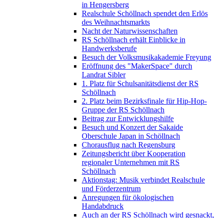
in Hengersberg
Realschule Schöllnach spendet den Erlös
des Weihnachtsmarkts
Nacht der Naturwissenschaften
RS Schöllnach erhält Einblicke in
Handwerksberufe
Besuch der Volksmusikakademie Freyung
Eröffnung des "MakerSpace" durch
Landrat Sibler
1. Platz für Schulsanitätsdienst der RS
Schöllnach
2. Platz beim Bezirksfinale für Hip-Hop-
Gruppe der RS Schöllnach
Beitrag zur Entwicklungshilfe
Besuch und Konzert der Sakaide
Oberschule Japan in Schöllnach
Chorausflug nach Regensburg
Zeitungsbericht über Kooperation
regionaler Unternehmen mit RS
Schöllnach
Aktionstag: Musik verbindet Realschule
und Förderzentrum
Anregungen für ökologischen
Handabdruck
Auch an der RS Schöllnach wird gesnackt,