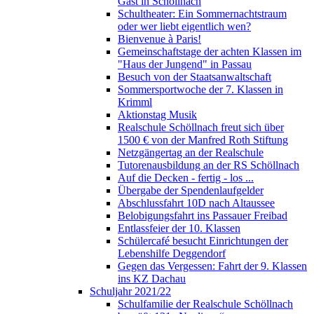
Gast in Schöllnach
Schultheater: Ein Sommernachtstraum
oder wer liebt eigentlich wen?
Bienvenue à Paris!
Gemeinschaftstage der achten Klassen im
"Haus der Jungend" in Passau
Besuch von der Staatsanwaltschaft
Sommersportwoche der 7. Klassen in
Krimml
Aktionstag Musik
Realschule Schöllnach freut sich über
1500 € von der Manfred Roth Stiftung
Netzgängertag an der Realschule
Tutorenausbildung an der RS Schöllnach
Auf die Decken - fertig - los ...
Übergabe der Spendenlaufgelder
Abschlussfahrt 10D nach Altaussee
Belobigungsfahrt ins Passauer Freibad
Entlassfeier der 10. Klassen
Schülercafé besucht Einrichtungen der
Lebenshilfe Deggendorf
Gegen das Vergessen: Fahrt der 9. Klassen
ins KZ Dachau
Schuljahr 2021/22
Schulfamilie der Realschule Schöllnach