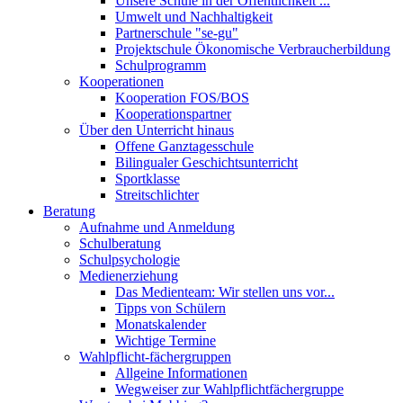
Unsere Schule in der Öffentlichkeit ...
Umwelt und Nachhaltigkeit
Partnerschule "se-gu"
Projektschule Ökonomische Verbraucherbildung
Schulprogramm
Kooperationen
Kooperation FOS/BOS
Kooperationspartner
Über den Unterricht hinaus
Offene Ganztagesschule
Bilingualer Geschichtsunterricht
Sportklasse
Streitschlichter
Beratung
Aufnahme und Anmeldung
Schulberatung
Schulpsychologie
Medienerziehung
Das Medienteam: Wir stellen uns vor...
Tipps von Schülern
Monatskalender
Wichtige Termine
Wahlpflicht-fächergruppen
Allgeine Informationen
Wegweiser zur Wahlpflichtfächergruppe