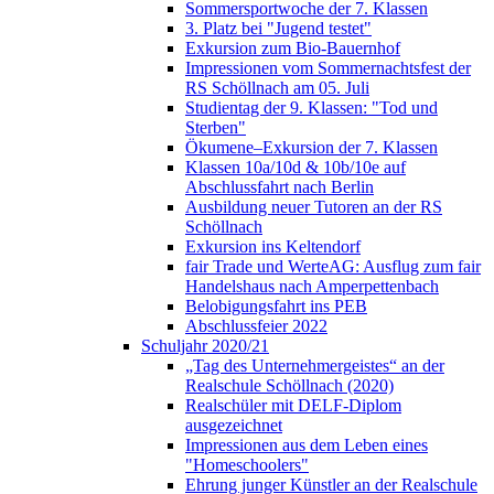
Sommersportwoche der 7. Klassen
3. Platz bei "Jugend testet"
Exkursion zum Bio-Bauernhof
Impressionen vom Sommernachtsfest der
RS Schöllnach am 05. Juli
Studientag der 9. Klassen: "Tod und
Sterben"
Ökumene–Exkursion der 7. Klassen
Klassen 10a/10d & 10b/10e auf
Abschlussfahrt nach Berlin
Ausbildung neuer Tutoren an der RS
Schöllnach
Exkursion ins Keltendorf
fair Trade und WerteAG: Ausflug zum fair
Handelshaus nach Amperpettenbach
Belobigungsfahrt ins PEB
Abschlussfeier 2022
Schuljahr 2020/21
„Tag des Unternehmergeistes“ an der
Realschule Schöllnach (2020)
Realschüler mit DELF-Diplom
ausgezeichnet
Impressionen aus dem Leben eines
"Homeschoolers"
Ehrung junger Künstler an der Realschule