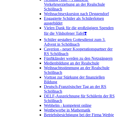
Verkehrserziehung an der Realschule
Schöllnach
Weihnachtsexkursion nach Deggendorf
Engagierte Schüler als Schülerlotsen
ausgebildet
Vielen Dank für die großzügigen Spenden
für die Vilshofener Tafel❣️
Schüler gestalten Gottesdienst zum 3.
Advent in Schöllnach
Caverion - neuer Kooperationspartner der
RS Schöllnach
Fünftklässler werden zu den Netzgängern
Medienbildung an der Realschule
Weihnachtsstimmung an der Realschule
Schöllnach
Vortrag zur Stärkung der finanziellen
Bildung
Deutsch-Französischer Tag an der RS
Schöllnach
DELF-Auszeichnung für Schülerin der RS
Schöllnach
Webhelm - kompetent online
Wettbewerbe in Mathematik
Betriebsbesichtigung bei der Firma Wethje