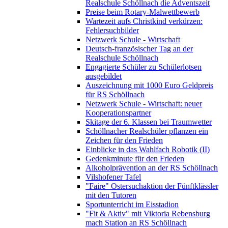
Realschule Schöllnach die Adventszeit
Preise beim Rotary-Malwettbewerb
Wartezeit aufs Christkind verkürzen:
Fehlersuchbilder
Netzwerk Schule - Wirtschaft
Deutsch-französischer Tag an der
Realschule Schöllnach
Engagierte Schüler zu Schülerlotsen
ausgebildet
Auszeichnung mit 1000 Euro Geldpreis
für RS Schöllnach
Netzwerk Schule - Wirtschaft: neuer
Kooperationspartner
Skitage der 6. Klassen bei Traumwetter
Schöllnacher Realschüler pflanzen ein
Zeichen für den Frieden
Einblicke in das Wahlfach Robotik (II)
Gedenkminute für den Frieden
Alkoholprävention an der RS Schöllnach
Vilshofener Tafel
"Faire" Ostersuchaktion der Fünftklässler
mit den Tutoren
Sportunterricht im Eisstadion
"Fit & Aktiv" mit Viktoria Rebensburg
mach Station an RS Schöllnach