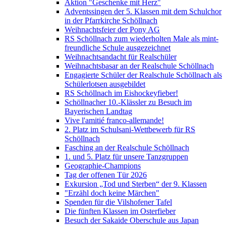
Aktion "Geschenke mit Herz"
Adventssingen der 5. Klassen mit dem Schulchor
in der Pfarrkirche Schöllnach
Weihnachtsfeier der Pony AG
RS Schöllnach zum wiederholten Male als mint-
freundliche Schule ausgezeichnet
Weihnachtsandacht für Realschüler
Weihnachtsbasar an der Realschule Schöllnach
Engagierte Schüler der Realschule Schöllnach als
Schülerlotsen ausgebildet
RS Schöllnach im Eishockeyfieber!
Schöllnacher 10.-Klässler zu Besuch im
Bayerischen Landtag
Vive l'amitié franco-allemande!
2. Platz im Schulsani-Wettbewerb für RS
Schöllnach
Fasching an der Realschule Schöllnach
1. und 5. Platz für unsere Tanzgruppen
Geographie-Champions
Tag der offenen Tür 2026
Exkursion „Tod und Sterben“ der 9. Klassen
"Erzähl doch keine Märchen"
Spenden für die Vilshofener Tafel
Die fünften Klassen im Osterfieber
Besuch der Sakaide Oberschule aus Japan