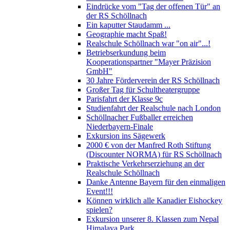
Eindrücke vom "Tag der offenen Tür" an
der RS Schöllnach
Ein kaputter Staudamm ...
Geographie macht Spaß!
Realschule Schöllnach war "on air"...!
Betriebserkundung beim
Kooperationspartner "Mayer Präzision
GmbH"
30 Jahre Förderverein der RS Schöllnach
Großer Tag für Schultheatergruppe
Parisfahrt der Klasse 9c
Studienfahrt der Realschule nach London
Schöllnacher Fußballer erreichen
Niederbayern-Finale
Exkursion ins Sägewerk
2000 € von der Manfred Roth Stiftung
(Discounter NORMA) für RS Schöllnach
Praktische Verkehrserziehung an der
Realschule Schöllnach
Danke Antenne Bayern für den einmaligen
Event!!!
Können wirklich alle Kanadier Eishockey
spielen?
Exkursion unserer 8. Klassen zum Nepal
Himalaya Park