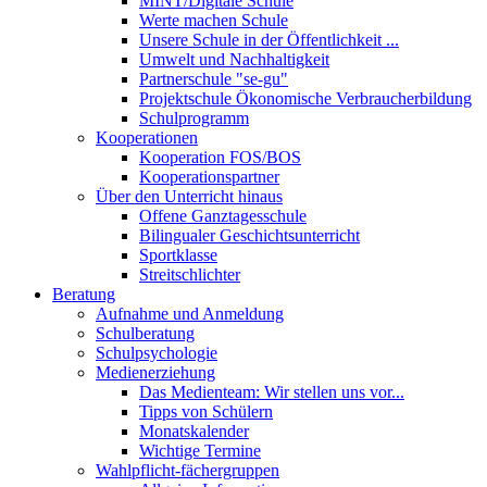
MINT/Digitale Schule
Werte machen Schule
Unsere Schule in der Öffentlichkeit ...
Umwelt und Nachhaltigkeit
Partnerschule "se-gu"
Projektschule Ökonomische Verbraucherbildung
Schulprogramm
Kooperationen
Kooperation FOS/BOS
Kooperationspartner
Über den Unterricht hinaus
Offene Ganztagesschule
Bilingualer Geschichtsunterricht
Sportklasse
Streitschlichter
Beratung
Aufnahme und Anmeldung
Schulberatung
Schulpsychologie
Medienerziehung
Das Medienteam: Wir stellen uns vor...
Tipps von Schülern
Monatskalender
Wichtige Termine
Wahlpflicht-fächergruppen