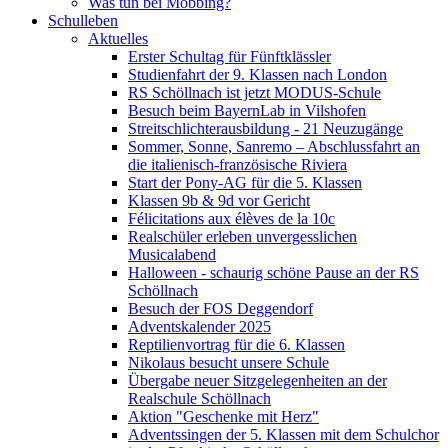
Was tun bei Mobbing?
Schulleben
Aktuelles
Erster Schultag für Fünftklässler
Studienfahrt der 9. Klassen nach London
RS Schöllnach ist jetzt MODUS-Schule
Besuch beim BayernLab in Vilshofen
Streitschlichterausbildung - 21 Neuzugänge
Sommer, Sonne, Sanremo – Abschlussfahrt an
die italienisch-französische Riviera
Start der Pony-AG für die 5. Klassen
Klassen 9b & 9d vor Gericht
Félicitations aux élèves de la 10c
Realschüler erleben unvergesslichen
Musicalabend
Halloween - schaurig schöne Pause an der RS
Schöllnach
Besuch der FOS Deggendorf
Adventskalender 2025
Reptilienvortrag für die 6. Klassen
Nikolaus besucht unsere Schule
Übergabe neuer Sitzgelegenheiten an der
Realschule Schöllnach
Aktion "Geschenke mit Herz"
Adventssingen der 5. Klassen mit dem Schulchor