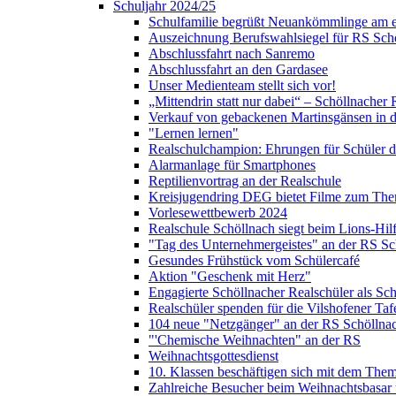
Schuljahr 2024/25
Schulfamilie begrüßt Neuankömmlinge am e
Auszeichnung Berufswahlsiegel für RS Sch
Abschlussfahrt nach Sanremo
Abschlussfahrt an den Gardasee
Unser Medienteam stellt sich vor!
„Mittendrin statt nur dabei“ – Schöllnacher
Verkauf von gebackenen Martinsgänsen in d
"Lernen lernen"
Realschulchampion: Ehrungen für Schüler 
Alarmanlage für Smartphones
Reptilienvortrag an der Realschule
Kreisjugendring DEG bietet Filme zum The
Vorlesewettbewerb 2024
Realschule Schöllnach siegt beim Lions-Hi
"Tag des Unternehmergeistes" an der RS Sc
Gesundes Frühstück vom Schülercafé
Aktion "Geschenk mit Herz"
Engagierte Schöllnacher Realschüler als Sch
Realschüler spenden für die Vilshofener Taf
104 neue "Netzgänger" an der RS Schöllna
"'Chemische Weihnachten" an der RS
Weihnachtsgottesdienst
10. Klassen beschäftigen sich mit dem Them
Zahlreiche Besucher beim Weihnachtsbasar 