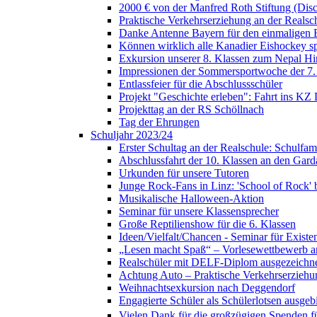
2000 € von der Manfred Roth Stiftung (Di
Praktische Verkehrserziehung an der Realsc
Danke Antenne Bayern für den einmaligen E
Können wirklich alle Kanadier Eishockey sp
Exkursion unserer 8. Klassen zum Nepal H
Impressionen der Sommersportwoche der 7.
Entlassfeier für die Abschlussschüler
Projekt "Geschichte erleben": Fahrt ins KZ
Projekttag an der RS Schöllnach
Tag der Ehrungen
Schuljahr 2023/24
Erster Schultag an der Realschule: Schulfami
Abschlussfahrt der 10. Klassen an den Gard
Urkunden für unsere Tutoren
Junge Rock-Fans in Linz: 'School of Rock' b
Musikalische Halloween-Aktion
Seminar für unsere Klassensprecher
Große Reptilienshow für die 6. Klassen
Ideen/Vielfalt/Chancen - Seminar für Exist
„Lesen macht Spaß“ – Vorlesewettbewerb an
Realschüler mit DELF-Diplom ausgezeichn
Achtung Auto – Praktische Verkehrserziehu
Weihnachtsexkursion nach Deggendorf
Engagierte Schüler als Schülerlotsen ausgebi
Vielen Dank für die großzügigen Spenden für