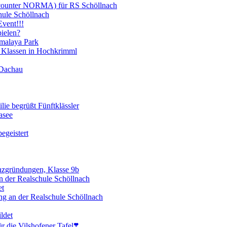
scounter NORMA) für RS Schöllnach
hule Schöllnach
vent!!!
ielen?
imalaya Park
 Klassen in Hochkrimml
 Dachau
lie begrüßt Fünftklässler
asee
egeistert
enzgründungen, Klasse 9b
 der Realschule Schöllnach
et
ng an der Realschule Schöllnach
ldet
 die Vilshofener Tafel❣️