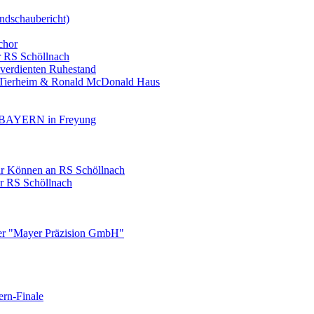
ndschaubericht)
chor
r RS Schöllnach
 verdienten Ruhestand
, Tierheim & Ronald McDonald Haus
AYERN in Freyung
ihr Können an RS Schöllnach
er RS Schöllnach
ner "Mayer Präzision GmbH"
ern-Finale