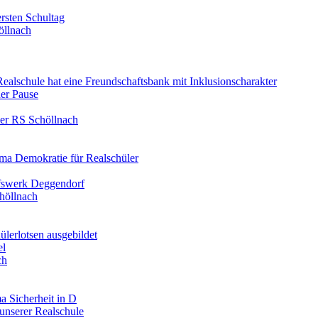
rsten Schultag
öllnach
 Realschule hat eine Freundschaftsbank mit Inklusionscharakter
er Pause
der RS Schöllnach
ma Demokratie für Realschüler
lfswerk Deggendorf
höllnach
ülerlotsen ausgebildet
el
ch
a Sicherheit in D
unserer Realschule