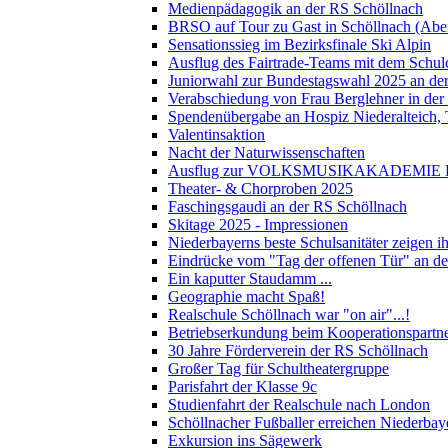
Medienpädagogik an der RS Schöllnach
BRSO auf Tour zu Gast in Schöllnach (Abe
Sensationssieg im Bezirksfinale Ski Alpin
Ausflug des Fairtrade-Teams mit dem Schul
Juniorwahl zur Bundestagswahl 2025 an de
Verabschiedung von Frau Berglehner in der
Spendenübergabe an Hospiz Niederalteich
Valentinsaktion
Nacht der Naturwissenschaften
Ausflug zur VOLKSMUSIKAKADEMIE B
Theater- & Chorproben 2025
Faschingsgaudi an der RS Schöllnach
Skitage 2025 - Impressionen
Niederbayerns beste Schulsanitäter zeigen 
Eindrücke vom "Tag der offenen Tür" an d
Ein kaputter Staudamm ...
Geographie macht Spaß!
Realschule Schöllnach war "on air"...!
Betriebserkundung beim Kooperationspart
30 Jahre Förderverein der RS Schöllnach
Großer Tag für Schultheatergruppe
Parisfahrt der Klasse 9c
Studienfahrt der Realschule nach London
Schöllnacher Fußballer erreichen Niederbay
Exkursion ins Sägewerk