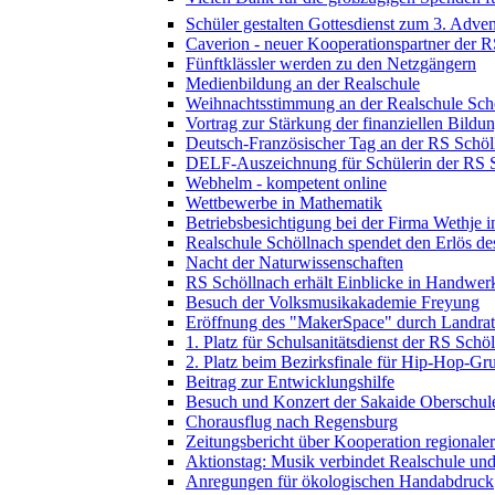
Schüler gestalten Gottesdienst zum 3. Adven
Caverion - neuer Kooperationspartner der 
Fünftklässler werden zu den Netzgängern
Medienbildung an der Realschule
Weihnachtsstimmung an der Realschule Sch
Vortrag zur Stärkung der finanziellen Bildu
Deutsch-Französischer Tag an der RS Schöl
DELF-Auszeichnung für Schülerin der RS 
Webhelm - kompetent online
Wettbewerbe in Mathematik
Betriebsbesichtigung bei der Firma Wethje 
Realschule Schöllnach spendet den Erlös d
Nacht der Naturwissenschaften
RS Schöllnach erhält Einblicke in Handwer
Besuch der Volksmusikakademie Freyung
Eröffnung des "MakerSpace" durch Landrat
1. Platz für Schulsanitätsdienst der RS Schö
2. Platz beim Bezirksfinale für Hip-Hop-G
Beitrag zur Entwicklungshilfe
Besuch und Konzert der Sakaide Oberschule
Chorausflug nach Regensburg
Zeitungsbericht über Kooperation regional
Aktionstag: Musik verbindet Realschule un
Anregungen für ökologischen Handabdruck