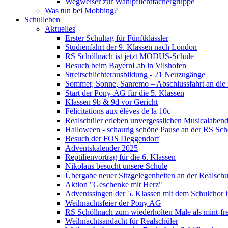
Wegweiser zur Wahlpflichtfächergruppe
Was tun bei Mobbing?
Schulleben
Aktuelles
Erster Schultag für Fünftklässler
Studienfahrt der 9. Klassen nach London
RS Schöllnach ist jetzt MODUS-Schule
Besuch beim BayernLab in Vilshofen
Streitschlichterausbildung - 21 Neuzugänge
Sommer, Sonne, Sanremo – Abschlussfahrt an die it
Start der Pony-AG für die 5. Klassen
Klassen 9b & 9d vor Gericht
Félicitations aux élèves de la 10c
Realschüler erleben unvergesslichen Musicalaben
Halloween - schaurig schöne Pause an der RS Sch
Besuch der FOS Deggendorf
Adventskalender 2025
Reptilienvortrag für die 6. Klassen
Nikolaus besucht unsere Schule
Übergabe neuer Sitzgelegenheiten an der Realschu
Aktion "Geschenke mit Herz"
Adventssingen der 5. Klassen mit dem Schulchor i
Weihnachtsfeier der Pony AG
RS Schöllnach zum wiederholten Male als mint-fr
Weihnachtsandacht für Realschüler