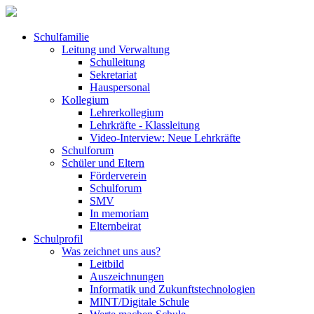
Schulfamilie
Leitung und Verwaltung
Schulleitung
Sekretariat
Hauspersonal
Kollegium
Lehrerkollegium
Lehrkräfte - Klassleitung
Video-Interview: Neue Lehrkräfte
Schulforum
Schüler und Eltern
Förderverein
Schulforum
SMV
In memoriam
Elternbeirat
Schulprofil
Was zeichnet uns aus?
Leitbild
Auszeichnungen
Informatik und Zukunftstechnologien
MINT/Digitale Schule