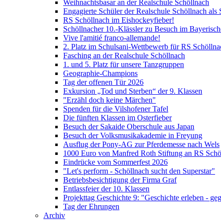
Weihnachtsbasar an der Realschule Schöllnach
Engagierte Schüler der Realschule Schöllnach als 
RS Schöllnach im Eishockeyfieber!
Schöllnacher 10.-Klässler zu Besuch im Bayerisc
Vive l'amitié franco-allemande!
2. Platz im Schulsani-Wettbewerb für RS Schöllna
Fasching an der Realschule Schöllnach
1. und 5. Platz für unsere Tanzgruppen
Geographie-Champions
Tag der offenen Tür 2026
Exkursion „Tod und Sterben“ der 9. Klassen
"Erzähl doch keine Märchen"
Spenden für die Vilshofener Tafel
Die fünften Klassen im Osterfieber
Besuch der Sakaide Oberschule aus Japan
Besuch der Volksmusikakademie in Freyung
Ausflug der Pony-AG zur Pferdemesse nach Wels
1000 Euro von Manfred Roth Stiftung an RS Schö
Eindrücke vom Sommerfest 2026
"Let's perform - Schöllnach sucht den Superstar"
Betriebsbesichtigung der Firma Graf
Entlassfeier der 10. Klassen
Projekttag Geschichte 9: "Geschichte erleben - ge
Tag der Ehrungen
Archiv