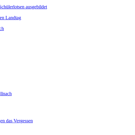
Schülerlotsen ausgebildet
hen Landtag
ch
llnach
gen das Vergessen