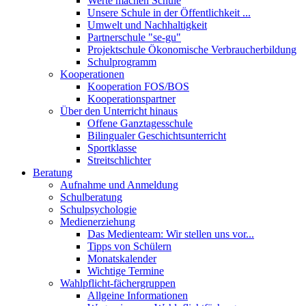
Werte machen Schule
Unsere Schule in der Öffentlichkeit ...
Umwelt und Nachhaltigkeit
Partnerschule "se-gu"
Projektschule Ökonomische Verbraucherbildung
Schulprogramm
Kooperationen
Kooperation FOS/BOS
Kooperationspartner
Über den Unterricht hinaus
Offene Ganztagesschule
Bilingualer Geschichtsunterricht
Sportklasse
Streitschlichter
Beratung
Aufnahme und Anmeldung
Schulberatung
Schulpsychologie
Medienerziehung
Das Medienteam: Wir stellen uns vor...
Tipps von Schülern
Monatskalender
Wichtige Termine
Wahlpflicht-fächergruppen
Allgeine Informationen