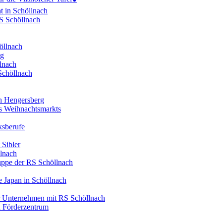
t in Schöllnach
RS Schöllnach
öllnach
ng
lnach
Schöllnach
in Hengersberg
es Weihnachtsmarkts
ksberufe
 Sibler
llnach
ruppe der RS Schöllnach
 Japan in Schöllnach
er Unternehmen mit RS Schöllnach
d Förderzentrum