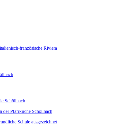
alienisch-französische Riviera
d
öllnach
le Schöllnach
n der Pfarrkirche Schöllnach
eundliche Schule ausgezeichnet