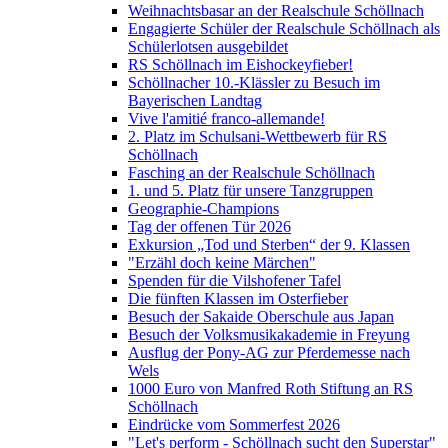
Weihnachtsbasar an der Realschule Schöllnach
Engagierte Schüler der Realschule Schöllnach als
Schülerlotsen ausgebildet
RS Schöllnach im Eishockeyfieber!
Schöllnacher 10.-Klässler zu Besuch im
Bayerischen Landtag
Vive l'amitié franco-allemande!
2. Platz im Schulsani-Wettbewerb für RS
Schöllnach
Fasching an der Realschule Schöllnach
1. und 5. Platz für unsere Tanzgruppen
Geographie-Champions
Tag der offenen Tür 2026
Exkursion „Tod und Sterben“ der 9. Klassen
"Erzähl doch keine Märchen"
Spenden für die Vilshofener Tafel
Die fünften Klassen im Osterfieber
Besuch der Sakaide Oberschule aus Japan
Besuch der Volksmusikakademie in Freyung
Ausflug der Pony-AG zur Pferdemesse nach
Wels
1000 Euro von Manfred Roth Stiftung an RS
Schöllnach
Eindrücke vom Sommerfest 2026
"Let's perform - Schöllnach sucht den Superstar"