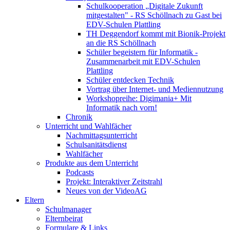
Schulkooperation „Digitale Zukunft
mitgestalten" - RS Schöllnach zu Gast bei
EDV-Schulen Plattling
TH Deggendorf kommt mit Bionik-Projekt
an die RS Schöllnach
Schüler begeistern für Informatik -
Zusammenarbeit mit EDV-Schulen
Plattling
Schüler entdecken Technik
Vortrag über Internet- und Mediennutzung
Workshopreihe: Digimania+ Mit
Informatik nach vorn!
Chronik
Unterricht und Wahlfächer
Nachmittagsunterricht
Schulsanitätsdienst
Wahlfächer
Produkte aus dem Unterricht
Podcasts
Projekt: Interaktiver Zeitstrahl
Neues von der VideoAG
Eltern
Schulmanager
Elternbeirat
Formulare & Links