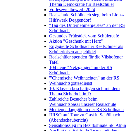
Thema Demokratie für Realschüler
Vorlesewettbewerb 2024
Realschule Schöllnach siegt beim Lions-
Hilfswerk Deggendorf
"Tag des Unternehmergeistes" an der RS
Schöllnach
Gesundes Frühstück vom Schülercafé
Aktion "Geschenk mit Herz"
Engagierte Schöllnacher Realschüler als
Schülerlotsen ausgebildet
Realschüler spenden für die Vilshofener
Tafel
104 neue "Netzgänger" an der RS
Schöllnach
"'Chemische Weihnachten" an der RS
Weihnachtsgottesdienst
10. Klassen beschäftigen sich mit dem
Thema Sicherheit in D
Zahlreiche Besucher beim
Weihnachtsbasar unserer Realschule
Medienpädagogik an der RS Schöllnach
BRSO auf Tour zu Gast in Schöllnach
(Abendschaubericht)
Sensationssieg im Bezirksfinale Ski Alpin
Ausflug des Fairtrade-Teams mit dem