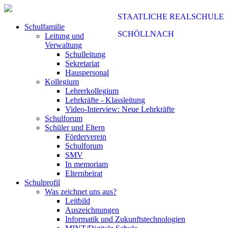
STAATLICHE REALSCHULE
Schulfamilie
SCHÖLLNACH
Leitung und
Verwaltung
Schulleitung
Sekretariat
Hauspersonal
Kollegium
Lehrerkollegium
Lehrkräfte - Klassleitung
Video-Interview: Neue Lehrkräfte
Schulforum
Schüler und Eltern
Förderverein
Schulforum
SMV
In memoriam
Elternbeirat
Schulprofil
Was zeichnet uns aus?
Leitbild
Auszeichnungen
Informatik und Zukunftstechnologien