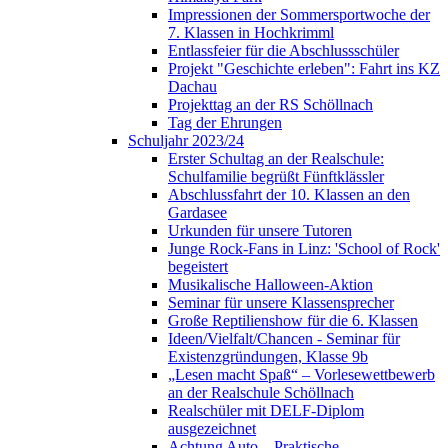
Impressionen der Sommersportwoche der
7. Klassen in Hochkrimml
Entlassfeier für die Abschlussschüler
Projekt "Geschichte erleben": Fahrt ins KZ
Dachau
Projekttag an der RS Schöllnach
Tag der Ehrungen
Schuljahr 2023/24
Erster Schultag an der Realschule:
Schulfamilie begrüßt Fünftklässler
Abschlussfahrt der 10. Klassen an den
Gardasee
Urkunden für unsere Tutoren
Junge Rock-Fans in Linz: 'School of Rock'
begeistert
Musikalische Halloween-Aktion
Seminar für unsere Klassensprecher
Große Reptilienshow für die 6. Klassen
Ideen/Vielfalt/Chancen - Seminar für
Existenzgründungen, Klasse 9b
„Lesen macht Spaß“ – Vorlesewettbewerb
an der Realschule Schöllnach
Realschüler mit DELF-Diplom
ausgezeichnet
Achtung Auto – Praktische