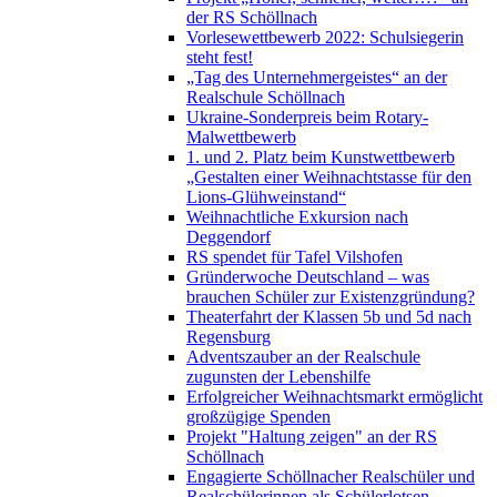
der RS Schöllnach
Vorlesewettbewerb 2022: Schulsiegerin
steht fest!
„Tag des Unternehmergeistes“ an der
Realschule Schöllnach
Ukraine-Sonderpreis beim Rotary-
Malwettbewerb
1. und 2. Platz beim Kunstwettbewerb
„Gestalten einer Weihnachtstasse für den
Lions-Glühweinstand“
Weihnachtliche Exkursion nach
Deggendorf
RS spendet für Tafel Vilshofen
Gründerwoche Deutschland – was
brauchen Schüler zur Existenzgründung?
Theaterfahrt der Klassen 5b und 5d nach
Regensburg
Adventszauber an der Realschule
zugunsten der Lebenshilfe
Erfolgreicher Weihnachtsmarkt ermöglicht
großzügige Spenden
Projekt "Haltung zeigen" an der RS
Schöllnach
Engagierte Schöllnacher Realschüler und
Realschülerinnen als Schülerlotsen