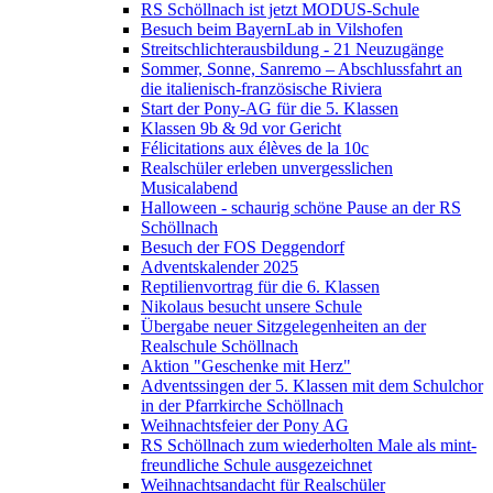
RS Schöllnach ist jetzt MODUS-Schule
Besuch beim BayernLab in Vilshofen
Streitschlichterausbildung - 21 Neuzugänge
Sommer, Sonne, Sanremo – Abschlussfahrt an
die italienisch-französische Riviera
Start der Pony-AG für die 5. Klassen
Klassen 9b & 9d vor Gericht
Félicitations aux élèves de la 10c
Realschüler erleben unvergesslichen
Musicalabend
Halloween - schaurig schöne Pause an der RS
Schöllnach
Besuch der FOS Deggendorf
Adventskalender 2025
Reptilienvortrag für die 6. Klassen
Nikolaus besucht unsere Schule
Übergabe neuer Sitzgelegenheiten an der
Realschule Schöllnach
Aktion "Geschenke mit Herz"
Adventssingen der 5. Klassen mit dem Schulchor
in der Pfarrkirche Schöllnach
Weihnachtsfeier der Pony AG
RS Schöllnach zum wiederholten Male als mint-
freundliche Schule ausgezeichnet
Weihnachtsandacht für Realschüler