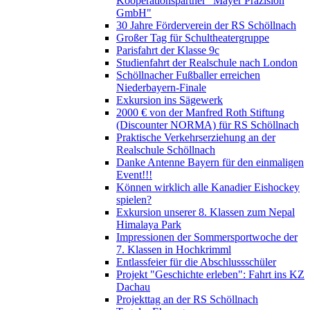
Kooperationspartner "Mayer Präzision
GmbH"
30 Jahre Förderverein der RS Schöllnach
Großer Tag für Schultheatergruppe
Parisfahrt der Klasse 9c
Studienfahrt der Realschule nach London
Schöllnacher Fußballer erreichen
Niederbayern-Finale
Exkursion ins Sägewerk
2000 € von der Manfred Roth Stiftung
(Discounter NORMA) für RS Schöllnach
Praktische Verkehrserziehung an der
Realschule Schöllnach
Danke Antenne Bayern für den einmaligen
Event!!!
Können wirklich alle Kanadier Eishockey
spielen?
Exkursion unserer 8. Klassen zum Nepal
Himalaya Park
Impressionen der Sommersportwoche der
7. Klassen in Hochkrimml
Entlassfeier für die Abschlussschüler
Projekt "Geschichte erleben": Fahrt ins KZ
Dachau
Projekttag an der RS Schöllnach