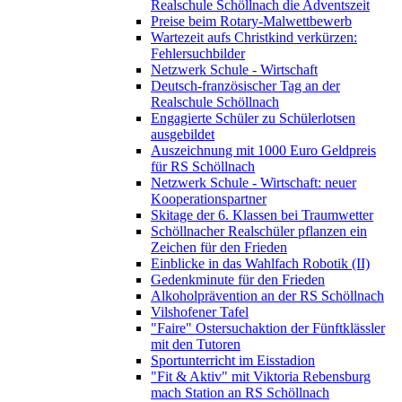
Realschule Schöllnach die Adventszeit
Preise beim Rotary-Malwettbewerb
Wartezeit aufs Christkind verkürzen:
Fehlersuchbilder
Netzwerk Schule - Wirtschaft
Deutsch-französischer Tag an der
Realschule Schöllnach
Engagierte Schüler zu Schülerlotsen
ausgebildet
Auszeichnung mit 1000 Euro Geldpreis
für RS Schöllnach
Netzwerk Schule - Wirtschaft: neuer
Kooperationspartner
Skitage der 6. Klassen bei Traumwetter
Schöllnacher Realschüler pflanzen ein
Zeichen für den Frieden
Einblicke in das Wahlfach Robotik (II)
Gedenkminute für den Frieden
Alkoholprävention an der RS Schöllnach
Vilshofener Tafel
"Faire" Ostersuchaktion der Fünftklässler
mit den Tutoren
Sportunterricht im Eisstadion
"Fit & Aktiv" mit Viktoria Rebensburg
mach Station an RS Schöllnach