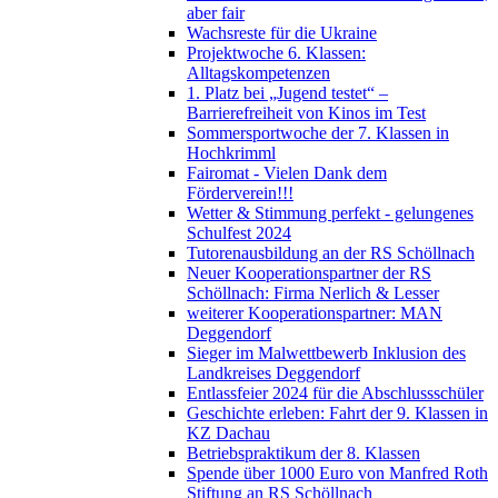
aber fair
Wachsreste für die Ukraine
Projektwoche 6. Klassen:
Alltagskompetenzen
1. Platz bei „Jugend testet“ –
Barrierefreiheit von Kinos im Test
Sommersportwoche der 7. Klassen in
Hochkrimml
Fairomat - Vielen Dank dem
Förderverein!!!
Wetter & Stimmung perfekt - gelungenes
Schulfest 2024
Tutorenausbildung an der RS Schöllnach
Neuer Kooperationspartner der RS
Schöllnach: Firma Nerlich & Lesser
weiterer Kooperationspartner: MAN
Deggendorf
Sieger im Malwettbewerb Inklusion des
Landkreises Deggendorf
Entlassfeier 2024 für die Abschlussschüler
Geschichte erleben: Fahrt der 9. Klassen in
KZ Dachau
Betriebspraktikum der 8. Klassen
Spende über 1000 Euro von Manfred Roth
Stiftung an RS Schöllnach