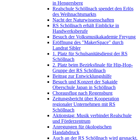
in Hengersberg
Realschule Schöllnach spendet den Erlös
des Weihnachtsmarkts
Nacht der Naturwissenschaften
RS Schöllnach erhält Einblicke in
Handwerksberufe
Besuch der Volksmusikakademie Freyung
Eröffnung des "MakerSpace" durch
Landrat Sibler
1. Platz für Schulsanitätsdienst der RS
Schöllnach
2. Platz beim Bezirksfinale für Hip-Hop-
Gruppe der RS Schöllnach
Beitrag zur Entwicklungshilfe
Besuch und Konzert der Sakaide
Oberschule Japan in Schöllnach
Chorausflug nach Regensburg
Zeitungsbericht über Kooperation
regionaler Unternehmen mit RS
Schöllnach
Aktionstag: Musik verbindet Realschule
und Förderzentrum
Anregungen für ökologischen
Handabdruck
Auch an der RS Schöllnach wird gesnackt,