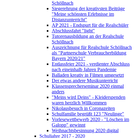
Schöllnach
Siegerehrung der kreativsten Beiträge
"Meine schönsten Erlebnisse im
Distanzunterricht"
AP 2021 - Endspurt für die Realschüler
Abschlussfahrt "light"
Tutorenausbildung an der Realschule
Schöllnach
Auszeichnung für Realschule Schöllnach
als "Partnerschule Verbraucherbildung
Bayern 2020/21"
Entlassfeier 2021 - verdienter Abschluss
nach eineinhalb Jahren Pandemie
Balladen kreativ in Filmen umgesetzt
Der etwas andere Musikunterricht
Klassensprecherseminar 2020 einmal
anders
"Meins wird Deins" - Kleiderspenden
waren herzlich Willkommen
Nikolausbesuch in Coronazeiten
Schulfamilie begrüßt 123 "Neulinge"
Vorlesewettbewerb 2020 - "Löschen im
Galopp" gewinnt
Weihnachtsbesinnung 2020 digital
Schuljahre 2017 - 2020