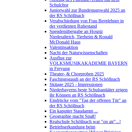
Schulchor
Juniorwahl zur Bundestagswahl 2025 an
der RS Schöllnach
Verabschiedung von Frau Berglehner in
der verdienten Ruhestand
Spendenübergabe an Hospiz
Niederalteich, Tierheim & Ronald
McDonald Haus
Valentinsaktion
Nacht der Naturwissenschaften
Ausflug zur
VOLKSMUSIKAKADEMIE BAYERN
in Freyung
Theater- & Chorproben 2025
Faschingsgaudi an der RS Schöllnach
Skitage 2025 - Impressionen
Niederbayerns beste Schulsanitäter zeigen
ihr Können an RS Schöllnach
Eindrücke vom "Tag der offenen Tür" an
der RS Schöllnach
Ein kaputter Staudamm ...
Geographie macht Spaß!
Realschule Schöllnach war "on air"...!
Betriebserkundung beim