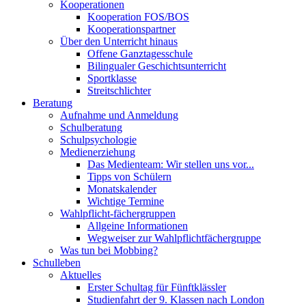
Kooperationen
Kooperation FOS/BOS
Kooperationspartner
Über den Unterricht hinaus
Offene Ganztagesschule
Bilingualer Geschichtsunterricht
Sportklasse
Streitschlichter
Beratung
Aufnahme und Anmeldung
Schulberatung
Schulpsychologie
Medienerziehung
Das Medienteam: Wir stellen uns vor...
Tipps von Schülern
Monatskalender
Wichtige Termine
Wahlpflicht-fächergruppen
Allgeine Informationen
Wegweiser zur Wahlpflichtfächergruppe
Was tun bei Mobbing?
Schulleben
Aktuelles
Erster Schultag für Fünftklässler
Studienfahrt der 9. Klassen nach London