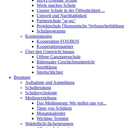
MINT/Digitale Schule
Werte machen Schule
Unsere Schule in der Öffentlichkeit ...
Umwelt und Nachhaltigkeit
Partnerschule "se-gu"
Projektschule Ökonomische Verbraucherbildung
Schulprogramm
Kooperationen
Kooperation FOS/BOS
Kooperationspartner
Über den Unterricht hinaus
Offene Ganztagesschule
Bilingualer Geschichtsunterricht
Sportklasse
Streitschlichter
Beratung
Aufnahme und Anmeldung
Schulberatung
Schulpsychologie
Medienerziehung
Das Medienteam: Wir stellen uns vor...
Tipps von Schülern
Monatskalender
Wichtige Termine
Wahlpflicht-fächergruppen