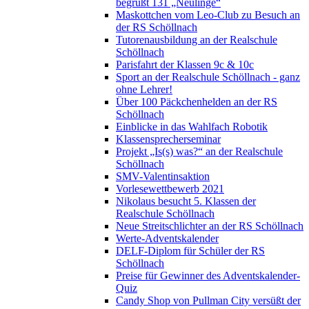
begrüßt 131 „Neulinge“
Maskottchen vom Leo-Club zu Besuch an
der RS Schöllnach
Tutorenausbildung an der Realschule
Schöllnach
Parisfahrt der Klassen 9c & 10c
Sport an der Realschule Schöllnach - ganz
ohne Lehrer!
Über 100 Päckchenhelden an der RS
Schöllnach
Einblicke in das Wahlfach Robotik
Klassensprecherseminar
Projekt „Is(s) was?“ an der Realschule
Schöllnach
SMV-Valentinsaktion
Vorlesewettbewerb 2021
Nikolaus besucht 5. Klassen der
Realschule Schöllnach
Neue Streitschlichter an der RS Schöllnach
Werte-Adventskalender
DELF-Diplom für Schüler der RS
Schöllnach
Preise für Gewinner des Adventskalender-
Quiz
Candy Shop von Pullman City versüßt der