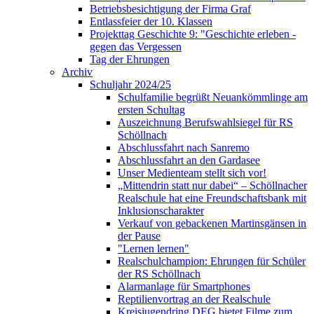
Betriebsbesichtigung der Firma Graf
Entlassfeier der 10. Klassen
Projekttag Geschichte 9: "Geschichte erleben -
gegen das Vergessen
Tag der Ehrungen
Archiv
Schuljahr 2024/25
Schulfamilie begrüßt Neuankömmlinge am
ersten Schultag
Auszeichnung Berufswahlsiegel für RS
Schöllnach
Abschlussfahrt nach Sanremo
Abschlussfahrt an den Gardasee
Unser Medienteam stellt sich vor!
„Mittendrin statt nur dabei“ – Schöllnacher
Realschule hat eine Freundschaftsbank mit
Inklusionscharakter
Verkauf von gebackenen Martinsgänsen in
der Pause
"Lernen lernen"
Realschulchampion: Ehrungen für Schüler
der RS Schöllnach
Alarmanlage für Smartphones
Reptilienvortrag an der Realschule
Kreisjugendring DEG bietet Filme zum