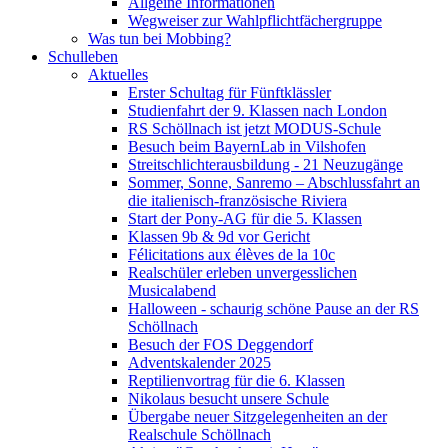
Allgeine Informationen
Wegweiser zur Wahlpflichtfächergruppe
Was tun bei Mobbing?
Schulleben
Aktuelles
Erster Schultag für Fünftklässler
Studienfahrt der 9. Klassen nach London
RS Schöllnach ist jetzt MODUS-Schule
Besuch beim BayernLab in Vilshofen
Streitschlichterausbildung - 21 Neuzugänge
Sommer, Sonne, Sanremo – Abschlussfahrt an
die italienisch-französische Riviera
Start der Pony-AG für die 5. Klassen
Klassen 9b & 9d vor Gericht
Félicitations aux élèves de la 10c
Realschüler erleben unvergesslichen
Musicalabend
Halloween - schaurig schöne Pause an der RS
Schöllnach
Besuch der FOS Deggendorf
Adventskalender 2025
Reptilienvortrag für die 6. Klassen
Nikolaus besucht unsere Schule
Übergabe neuer Sitzgelegenheiten an der
Realschule Schöllnach