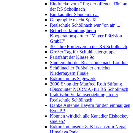
Eindrücke vom "Tag der offenen Tür" an
der RS Schöllnach
Ein kaputter Staudamm ...
Geographie macht Spaß!
Realschule Schöllnach war "on air"...!
Betriebserkundung beim
Kooperationspartner "Mayer Präzision
GmbH"
30 Jahre Förderverein der RS Schöllnach
Großer Tag für Schultheatergruppe
Parisfahrt der Klasse 9c
Studienfahrt der Realschule nach London
Schöllnacher Fußballer erreichen
Niederbayern-Finale
Exkursion ins Sägewerk
2000 € von der Manfred Roth Stiftung
(Discounter NORMA) für RS Schöllnach
Praktische Verkehrserziehung an der
Realschule Schöllnach
Danke Antenne Bayern für den einmaligen
Event!!!
Können wirklich alle Kanadier Eishockey
spielen?
Exkursion unserer 8. Klassen zum Nepal
Himalaya Park