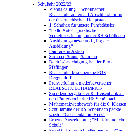
Schuljahr 2022/23
Vienna calling – Schöllnacher
Realschüler:innen auf Abschlussfahrt in
der österreichischen Hauptstadt
1. Schultag für unsere Fünftklässler
"Hallo Auto" - praktische
Verkehrserziehung an der RS Schöllnach
Ausbildungsmesse und „Tag der
Ausbildung“
Fairtrade in Aktion
Sommer, Sonne, Sanremo
Betriebsbesichtigung bei der Firma
Pfaffinger
Realschüler besuchen die FOS
Deggendorf
Preisverleihung niederbayerischer
REALSCHULCHAMPION
Spendenübergabe der Raiffeisenbank an
den Förderverein der RS Schöllnach
Mathematikwettbewerb für die 6. Klassen
Schulfamilie der RS Schöllnach packte
wieder "Geschenke mit Herz"
Erneute Auszeichnung "Mint-freundliche
Schule"
Projekt „Höher, schneller, weiter…?“ an