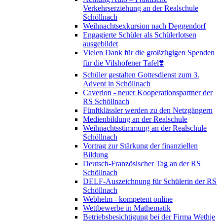
Verkehrserziehung an der Realschule
Schöllnach
Weihnachtsexkursion nach Deggendorf
Engagierte Schüler als Schülerlotsen
ausgebildet
Vielen Dank für die großzügigen Spenden
für die Vilshofener Tafel❣️
Schüler gestalten Gottesdienst zum 3.
Advent in Schöllnach
Caverion - neuer Kooperationspartner der
RS Schöllnach
Fünftklässler werden zu den Netzgängern
Medienbildung an der Realschule
Weihnachtsstimmung an der Realschule
Schöllnach
Vortrag zur Stärkung der finanziellen
Bildung
Deutsch-Französischer Tag an der RS
Schöllnach
DELF-Auszeichnung für Schülerin der RS
Schöllnach
Webhelm - kompetent online
Wettbewerbe in Mathematik
Betriebsbesichtigung bei der Firma Wethje