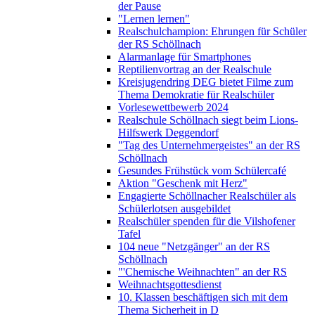
der Pause
"Lernen lernen"
Realschulchampion: Ehrungen für Schüler
der RS Schöllnach
Alarmanlage für Smartphones
Reptilienvortrag an der Realschule
Kreisjugendring DEG bietet Filme zum
Thema Demokratie für Realschüler
Vorlesewettbewerb 2024
Realschule Schöllnach siegt beim Lions-
Hilfswerk Deggendorf
"Tag des Unternehmergeistes" an der RS
Schöllnach
Gesundes Frühstück vom Schülercafé
Aktion "Geschenk mit Herz"
Engagierte Schöllnacher Realschüler als
Schülerlotsen ausgebildet
Realschüler spenden für die Vilshofener
Tafel
104 neue "Netzgänger" an der RS
Schöllnach
"'Chemische Weihnachten" an der RS
Weihnachtsgottesdienst
10. Klassen beschäftigen sich mit dem
Thema Sicherheit in D