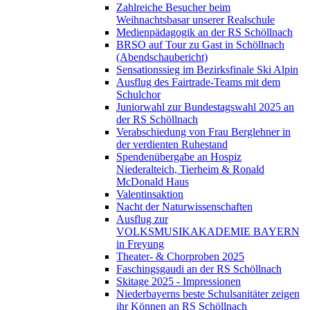
Zahlreiche Besucher beim
Weihnachtsbasar unserer Realschule
Medienpädagogik an der RS Schöllnach
BRSO auf Tour zu Gast in Schöllnach
(Abendschaubericht)
Sensationssieg im Bezirksfinale Ski Alpin
Ausflug des Fairtrade-Teams mit dem
Schulchor
Juniorwahl zur Bundestagswahl 2025 an
der RS Schöllnach
Verabschiedung von Frau Berglehner in
der verdienten Ruhestand
Spendenübergabe an Hospiz
Niederalteich, Tierheim & Ronald
McDonald Haus
Valentinsaktion
Nacht der Naturwissenschaften
Ausflug zur
VOLKSMUSIKAKADEMIE BAYERN
in Freyung
Theater- & Chorproben 2025
Faschingsgaudi an der RS Schöllnach
Skitage 2025 - Impressionen
Niederbayerns beste Schulsanitäter zeigen
ihr Können an RS Schöllnach