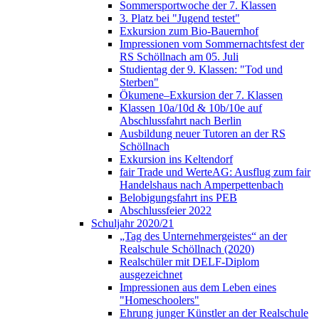
Sommersportwoche der 7. Klassen
3. Platz bei "Jugend testet"
Exkursion zum Bio-Bauernhof
Impressionen vom Sommernachtsfest der
RS Schöllnach am 05. Juli
Studientag der 9. Klassen: "Tod und
Sterben"
Ökumene–Exkursion der 7. Klassen
Klassen 10a/10d & 10b/10e auf
Abschlussfahrt nach Berlin
Ausbildung neuer Tutoren an der RS
Schöllnach
Exkursion ins Keltendorf
fair Trade und WerteAG: Ausflug zum fair
Handelshaus nach Amperpettenbach
Belobigungsfahrt ins PEB
Abschlussfeier 2022
Schuljahr 2020/21
„Tag des Unternehmergeistes“ an der
Realschule Schöllnach (2020)
Realschüler mit DELF-Diplom
ausgezeichnet
Impressionen aus dem Leben eines
"Homeschoolers"
Ehrung junger Künstler an der Realschule