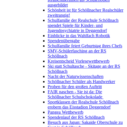
ausgebildet
Schönheit ist für Schöllnacher Realschüler
zweitrangig!
Schulfamilie der Realschule Schöllnach
spendet Spiele für Kinder- und
Jugendpsychiatrie in Deggendorf
Einblicke in das Wahlfach Robotik
Spendenübergabe
Schulfamilie feiert Geburtstag ihres Chefs
SMV-Schülerfasching an der RS
Schöllnach
Kreisentscheid Vorlesewettbewerb
Ski statt Schultasche - Skitage an der RS
Schöllnach
Nacht der Naturwissenschaften
Schöllnacher Schüler als Handwerker
Proben für den großen Auftritt
FAIR naschen - Sie ist da: Die
Schöllnacher Schulschokolade
Sportklassen der Realschule Schöllnach
erobern das Eisstadion Deggendorf
Pangea Wettbewerb
Spendenlauf der RS Schöllnach
Besuch aus Japan: Sakaide Oberschule zu