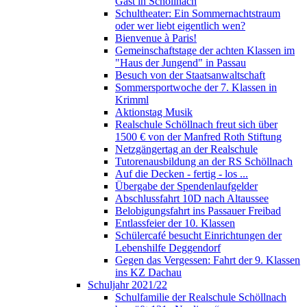
Gast in Schöllnach
Schultheater: Ein Sommernachtstraum
oder wer liebt eigentlich wen?
Bienvenue à Paris!
Gemeinschaftstage der achten Klassen im
"Haus der Jungend" in Passau
Besuch von der Staatsanwaltschaft
Sommersportwoche der 7. Klassen in
Krimml
Aktionstag Musik
Realschule Schöllnach freut sich über
1500 € von der Manfred Roth Stiftung
Netzgängertag an der Realschule
Tutorenausbildung an der RS Schöllnach
Auf die Decken - fertig - los ...
Übergabe der Spendenlaufgelder
Abschlussfahrt 10D nach Altaussee
Belobigungsfahrt ins Passauer Freibad
Entlassfeier der 10. Klassen
Schülercafé besucht Einrichtungen der
Lebenshilfe Deggendorf
Gegen das Vergessen: Fahrt der 9. Klassen
ins KZ Dachau
Schuljahr 2021/22
Schulfamilie der Realschule Schöllnach