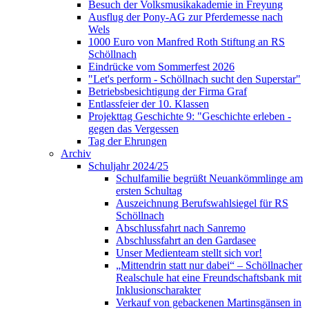
Besuch der Volksmusikakademie in Freyung
Ausflug der Pony-AG zur Pferdemesse nach
Wels
1000 Euro von Manfred Roth Stiftung an RS
Schöllnach
Eindrücke vom Sommerfest 2026
"Let's perform - Schöllnach sucht den Superstar"
Betriebsbesichtigung der Firma Graf
Entlassfeier der 10. Klassen
Projekttag Geschichte 9: "Geschichte erleben -
gegen das Vergessen
Tag der Ehrungen
Archiv
Schuljahr 2024/25
Schulfamilie begrüßt Neuankömmlinge am
ersten Schultag
Auszeichnung Berufswahlsiegel für RS
Schöllnach
Abschlussfahrt nach Sanremo
Abschlussfahrt an den Gardasee
Unser Medienteam stellt sich vor!
„Mittendrin statt nur dabei“ – Schöllnacher
Realschule hat eine Freundschaftsbank mit
Inklusionscharakter
Verkauf von gebackenen Martinsgänsen in