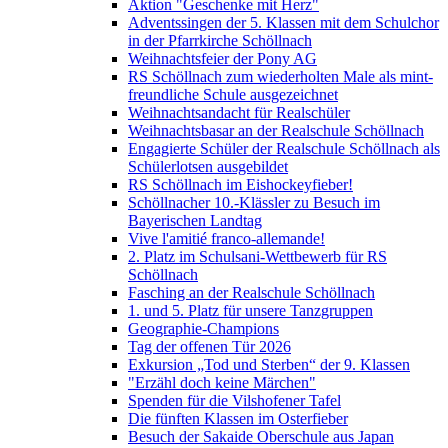
Aktion "Geschenke mit Herz"
Adventssingen der 5. Klassen mit dem Schulchor
in der Pfarrkirche Schöllnach
Weihnachtsfeier der Pony AG
RS Schöllnach zum wiederholten Male als mint-
freundliche Schule ausgezeichnet
Weihnachtsandacht für Realschüler
Weihnachtsbasar an der Realschule Schöllnach
Engagierte Schüler der Realschule Schöllnach als
Schülerlotsen ausgebildet
RS Schöllnach im Eishockeyfieber!
Schöllnacher 10.-Klässler zu Besuch im
Bayerischen Landtag
Vive l'amitié franco-allemande!
2. Platz im Schulsani-Wettbewerb für RS
Schöllnach
Fasching an der Realschule Schöllnach
1. und 5. Platz für unsere Tanzgruppen
Geographie-Champions
Tag der offenen Tür 2026
Exkursion „Tod und Sterben“ der 9. Klassen
"Erzähl doch keine Märchen"
Spenden für die Vilshofener Tafel
Die fünften Klassen im Osterfieber
Besuch der Sakaide Oberschule aus Japan