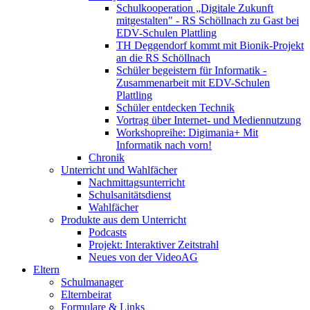
Schulkooperation „Digitale Zukunft
mitgestalten" - RS Schöllnach zu Gast bei
EDV-Schulen Plattling
TH Deggendorf kommt mit Bionik-Projekt
an die RS Schöllnach
Schüler begeistern für Informatik -
Zusammenarbeit mit EDV-Schulen
Plattling
Schüler entdecken Technik
Vortrag über Internet- und Mediennutzung
Workshopreihe: Digimania+ Mit
Informatik nach vorn!
Chronik
Unterricht und Wahlfächer
Nachmittagsunterricht
Schulsanitätsdienst
Wahlfächer
Produkte aus dem Unterricht
Podcasts
Projekt: Interaktiver Zeitstrahl
Neues von der VideoAG
Eltern
Schulmanager
Elternbeirat
Formulare & Links