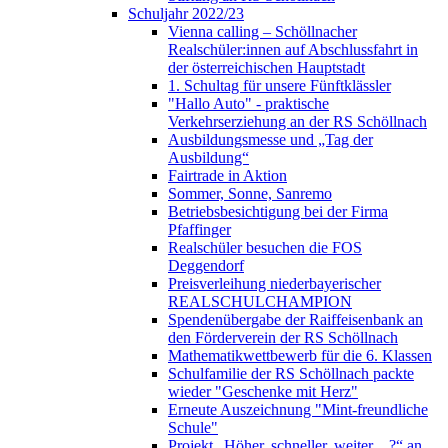
Schuljahr 2022/23
Vienna calling – Schöllnacher
Realschüler:innen auf Abschlussfahrt in
der österreichischen Hauptstadt
1. Schultag für unsere Fünftklässler
"Hallo Auto" - praktische
Verkehrserziehung an der RS Schöllnach
Ausbildungsmesse und „Tag der
Ausbildung“
Fairtrade in Aktion
Sommer, Sonne, Sanremo
Betriebsbesichtigung bei der Firma
Pfaffinger
Realschüler besuchen die FOS
Deggendorf
Preisverleihung niederbayerischer
REALSCHULCHAMPION
Spendenübergabe der Raiffeisenbank an
den Förderverein der RS Schöllnach
Mathematikwettbewerb für die 6. Klassen
Schulfamilie der RS Schöllnach packte
wieder "Geschenke mit Herz"
Erneute Auszeichnung "Mint-freundliche
Schule"
Projekt „Höher, schneller, weiter…?“ an