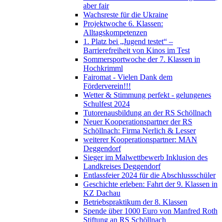
aber fair
Wachsreste für die Ukraine
Projektwoche 6. Klassen:
Alltagskompetenzen
1. Platz bei „Jugend testet“ –
Barrierefreiheit von Kinos im Test
Sommersportwoche der 7. Klassen in
Hochkrimml
Fairomat - Vielen Dank dem
Förderverein!!!
Wetter & Stimmung perfekt - gelungenes
Schulfest 2024
Tutorenausbildung an der RS Schöllnach
Neuer Kooperationspartner der RS
Schöllnach: Firma Nerlich & Lesser
weiterer Kooperationspartner: MAN
Deggendorf
Sieger im Malwettbewerb Inklusion des
Landkreises Deggendorf
Entlassfeier 2024 für die Abschlussschüler
Geschichte erleben: Fahrt der 9. Klassen in
KZ Dachau
Betriebspraktikum der 8. Klassen
Spende über 1000 Euro von Manfred Roth
Stiftung an RS Schöllnach