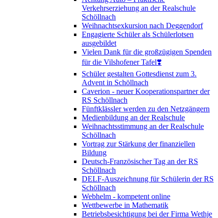
Verkehrserziehung an der Realschule
Schöllnach
Weihnachtsexkursion nach Deggendorf
Engagierte Schüler als Schülerlotsen
ausgebildet
Vielen Dank für die großzügigen Spenden
für die Vilshofener Tafel❣️
Schüler gestalten Gottesdienst zum 3.
Advent in Schöllnach
Caverion - neuer Kooperationspartner der
RS Schöllnach
Fünftklässler werden zu den Netzgängern
Medienbildung an der Realschule
Weihnachtsstimmung an der Realschule
Schöllnach
Vortrag zur Stärkung der finanziellen
Bildung
Deutsch-Französischer Tag an der RS
Schöllnach
DELF-Auszeichnung für Schülerin der RS
Schöllnach
Webhelm - kompetent online
Wettbewerbe in Mathematik
Betriebsbesichtigung bei der Firma Wethje