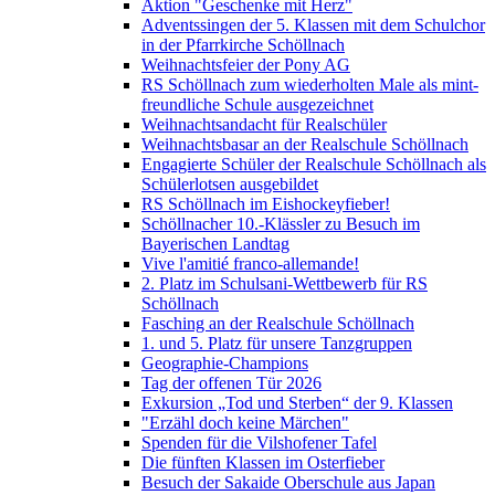
Aktion "Geschenke mit Herz"
Adventssingen der 5. Klassen mit dem Schulchor
in der Pfarrkirche Schöllnach
Weihnachtsfeier der Pony AG
RS Schöllnach zum wiederholten Male als mint-
freundliche Schule ausgezeichnet
Weihnachtsandacht für Realschüler
Weihnachtsbasar an der Realschule Schöllnach
Engagierte Schüler der Realschule Schöllnach als
Schülerlotsen ausgebildet
RS Schöllnach im Eishockeyfieber!
Schöllnacher 10.-Klässler zu Besuch im
Bayerischen Landtag
Vive l'amitié franco-allemande!
2. Platz im Schulsani-Wettbewerb für RS
Schöllnach
Fasching an der Realschule Schöllnach
1. und 5. Platz für unsere Tanzgruppen
Geographie-Champions
Tag der offenen Tür 2026
Exkursion „Tod und Sterben“ der 9. Klassen
"Erzähl doch keine Märchen"
Spenden für die Vilshofener Tafel
Die fünften Klassen im Osterfieber
Besuch der Sakaide Oberschule aus Japan