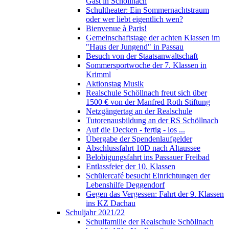
Gast in Schöllnach
Schultheater: Ein Sommernachtstraum
oder wer liebt eigentlich wen?
Bienvenue à Paris!
Gemeinschaftstage der achten Klassen im
"Haus der Jungend" in Passau
Besuch von der Staatsanwaltschaft
Sommersportwoche der 7. Klassen in
Krimml
Aktionstag Musik
Realschule Schöllnach freut sich über
1500 € von der Manfred Roth Stiftung
Netzgängertag an der Realschule
Tutorenausbildung an der RS Schöllnach
Auf die Decken - fertig - los ...
Übergabe der Spendenlaufgelder
Abschlussfahrt 10D nach Altaussee
Belobigungsfahrt ins Passauer Freibad
Entlassfeier der 10. Klassen
Schülercafé besucht Einrichtungen der
Lebenshilfe Deggendorf
Gegen das Vergessen: Fahrt der 9. Klassen
ins KZ Dachau
Schuljahr 2021/22
Schulfamilie der Realschule Schöllnach