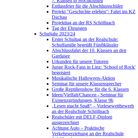
7. Klassen in Hochkrimml
Entlassfeier für die Abschlussschüler
Projekt "Geschichte erleben": Fahrt ins KZ
Dachau
Projekttag an der RS Schöllnach
Tag der Ehrungen
Schuljahr 2023/24
Erster Schultag an der Realschule:
Schulfamilie begrüßt Fünftklässler
Abschlussfahrt der 10. Klassen an den
Gardasee
Urkunden für unsere Tutoren
Junge Rock-Fans in Linz: 'School of Rock'
begeistert
Musikalische Halloween-Aktion
Seminar für unsere Klassensprecher
Große Reptilienshow für die 6. Klassen
Ideen/Vielfalt/Chancen - Seminar für
Existenzgründungen, Klasse 9b
„Lesen macht Spaß“ – Vorlesewettbewerb
an der Realschule Schöllnach
Realschüler mit DELF-Diplom
ausgezeichnet
Achtung Auto – Praktische
Verkehrserziehung an der Realschule