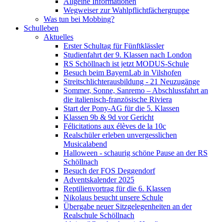
Allgeine Informationen
Wegweiser zur Wahlpflichtfächergruppe
Was tun bei Mobbing?
Schulleben
Aktuelles
Erster Schultag für Fünftklässler
Studienfahrt der 9. Klassen nach London
RS Schöllnach ist jetzt MODUS-Schule
Besuch beim BayernLab in Vilshofen
Streitschlichterausbildung - 21 Neuzugänge
Sommer, Sonne, Sanremo – Abschlussfahrt an
die italienisch-französische Riviera
Start der Pony-AG für die 5. Klassen
Klassen 9b & 9d vor Gericht
Félicitations aux élèves de la 10c
Realschüler erleben unvergesslichen
Musicalabend
Halloween - schaurig schöne Pause an der RS
Schöllnach
Besuch der FOS Deggendorf
Adventskalender 2025
Reptilienvortrag für die 6. Klassen
Nikolaus besucht unsere Schule
Übergabe neuer Sitzgelegenheiten an der
Realschule Schöllnach