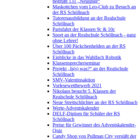
begrüßt 131 „Neulinge“
Maskottchen vom Leo-Club zu Besuch an
der RS Schöllnach
Tutorenausbildung an der Realschule
Schöllnach
Parisfahrt der Klassen 9c & 10c
Sport an der Realschule Schöllnach - ganz
ohne Lehrer!
Über 100 Päckchenhelden an der RS
Schöllnach
Einblicke in das Wahlfach Robotik
Klassensprecherseminar
Projekt „Is(s) was?“ an der Realschule
Schöllnach
SMV-Valentinsaktion
Vorlesewettbewerb 2021
Nikolaus besucht 5. Klassen der
Realschule Schöllnach
Neue Streitschlichter an der RS Schöllnach
Werte-Adventskalender
DELF-Diplom für Schüler der RS
Schöllnach
Preise für Gewinner des Adventskalender-
Quiz
Candy Shop von Pullman City versüßt der