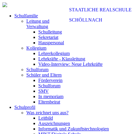
STAATLICHE REALSCHULE
Schulfamilie
SCHÖLLNACH
Leitung und
Verwaltung
Schulleitung
Sekretariat
Hauspersonal
Kollegium
Lehrerkollegium
Lehrkräfte - Klassleitung
Video-Interview: Neue Lehrkräfte
Schulforum
Schüler und Eltern
Förderverein
Schulforum
SMV
In memoriam
Elternbeirat
Schulprofil
Was zeichnet uns aus?
Leitbild
Auszeichnungen
Informatik und Zukunftstechnologien