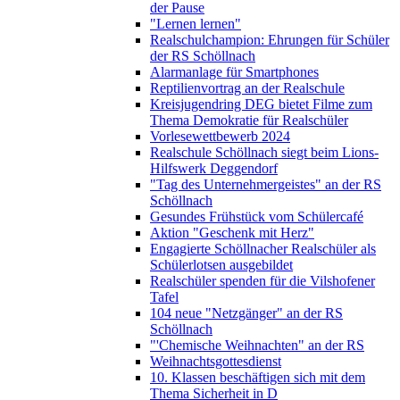
der Pause
"Lernen lernen"
Realschulchampion: Ehrungen für Schüler
der RS Schöllnach
Alarmanlage für Smartphones
Reptilienvortrag an der Realschule
Kreisjugendring DEG bietet Filme zum
Thema Demokratie für Realschüler
Vorlesewettbewerb 2024
Realschule Schöllnach siegt beim Lions-
Hilfswerk Deggendorf
"Tag des Unternehmergeistes" an der RS
Schöllnach
Gesundes Frühstück vom Schülercafé
Aktion "Geschenk mit Herz"
Engagierte Schöllnacher Realschüler als
Schülerlotsen ausgebildet
Realschüler spenden für die Vilshofener
Tafel
104 neue "Netzgänger" an der RS
Schöllnach
"'Chemische Weihnachten" an der RS
Weihnachtsgottesdienst
10. Klassen beschäftigen sich mit dem
Thema Sicherheit in D