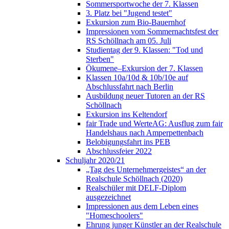
Sommersportwoche der 7. Klassen
3. Platz bei "Jugend testet"
Exkursion zum Bio-Bauernhof
Impressionen vom Sommernachtsfest der
RS Schöllnach am 05. Juli
Studientag der 9. Klassen: "Tod und
Sterben"
Ökumene–Exkursion der 7. Klassen
Klassen 10a/10d & 10b/10e auf
Abschlussfahrt nach Berlin
Ausbildung neuer Tutoren an der RS
Schöllnach
Exkursion ins Keltendorf
fair Trade und WerteAG: Ausflug zum fair
Handelshaus nach Amperpettenbach
Belobigungsfahrt ins PEB
Abschlussfeier 2022
Schuljahr 2020/21
„Tag des Unternehmergeistes“ an der
Realschule Schöllnach (2020)
Realschüler mit DELF-Diplom
ausgezeichnet
Impressionen aus dem Leben eines
"Homeschoolers"
Ehrung junger Künstler an der Realschule