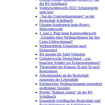
der RS Schöllnach
Vorlesewettbewerb 2022: Schulsiegerin
steht fest!
„Tag des Unternehmergeistes“ an der
Realschule Schöllnach
Ukraine-Sonderpreis beim Rotary-
Malwettbewerb
1. und 2. Platz beim Kunstwettbewerb
„Gestalten einer Weihnachtstasse für den
Lions-Glühweinstand“
Weihnachtliche Exkursion nach
Deggendorf
RS spendet für Tafel Vilshofen
Gründerwoche Deutschland – was
brauchen Schüler zur Existenzgründung?
Theaterfahrt der Klassen 5b und 5d nach
Regensburg
Adventszauber an der Realschule
zugunsten der Lebenshilfe
Erfolgreicher Weihnachtsmarkt ermöglicht
großzügige Spenden
Projekt "Haltung zeigen" an der RS
Schöllnach
Engagierte Schöllnacher Realschüler und
Realschülerinnen als Schülerlotsen