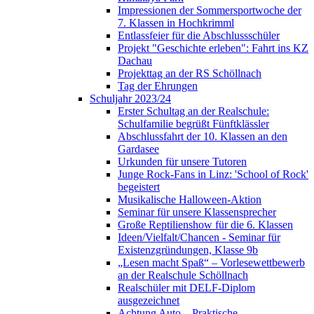
Impressionen der Sommersportwoche der
7. Klassen in Hochkrimml
Entlassfeier für die Abschlussschüler
Projekt "Geschichte erleben": Fahrt ins KZ
Dachau
Projekttag an der RS Schöllnach
Tag der Ehrungen
Schuljahr 2023/24
Erster Schultag an der Realschule:
Schulfamilie begrüßt Fünftklässler
Abschlussfahrt der 10. Klassen an den
Gardasee
Urkunden für unsere Tutoren
Junge Rock-Fans in Linz: 'School of Rock'
begeistert
Musikalische Halloween-Aktion
Seminar für unsere Klassensprecher
Große Reptilienshow für die 6. Klassen
Ideen/Vielfalt/Chancen - Seminar für
Existenzgründungen, Klasse 9b
„Lesen macht Spaß“ – Vorlesewettbewerb
an der Realschule Schöllnach
Realschüler mit DELF-Diplom
ausgezeichnet
Achtung Auto – Praktische