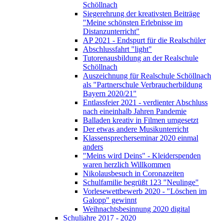
Schöllnach
Siegerehrung der kreativsten Beiträge
"Meine schönsten Erlebnisse im
Distanzunterricht"
AP 2021 - Endspurt für die Realschüler
Abschlussfahrt "light"
Tutorenausbildung an der Realschule
Schöllnach
Auszeichnung für Realschule Schöllnach
als "Partnerschule Verbraucherbildung
Bayern 2020/21"
Entlassfeier 2021 - verdienter Abschluss
nach eineinhalb Jahren Pandemie
Balladen kreativ in Filmen umgesetzt
Der etwas andere Musikunterricht
Klassensprecherseminar 2020 einmal
anders
"Meins wird Deins" - Kleiderspenden
waren herzlich Willkommen
Nikolausbesuch in Coronazeiten
Schulfamilie begrüßt 123 "Neulinge"
Vorlesewettbewerb 2020 - "Löschen im
Galopp" gewinnt
Weihnachtsbesinnung 2020 digital
Schuljahre 2017 - 2020