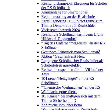
Realschulchampion: Ehrungen für Schüler
der RS Schöllnach
Alarmanlage für Smartphones
Reptilienvortrag an der Realschule
Kreisjugendring DEG bietet Filme zum
Thema Demokratie für Realschüler
Vorlesewettbewerb 2024
Realschule Schöllnach siegt beim Lions-
Hilfswerk Deggendorf
"Tag des Unternehmergeistes" an der RS
Schöllnach
Gesundes Frühstück vom Schülercafé
Aktion "Geschenk mit Herz"
Engagierte Schöllnacher Realschüler als
Schülerlotsen ausgebildet
Realschüler spenden für die Vilshofener
Tafel
104 neue "Netzgänger" an der RS
Schöllnach
"'Chemische Weihnachten" an der RS
Weihnachtsgottesdienst
10. Klassen beschäftigen sich mit dem
Thema Sicherheit in D
Zahlreiche Besucher beim
Weihnachtsbasar unserer Realschule