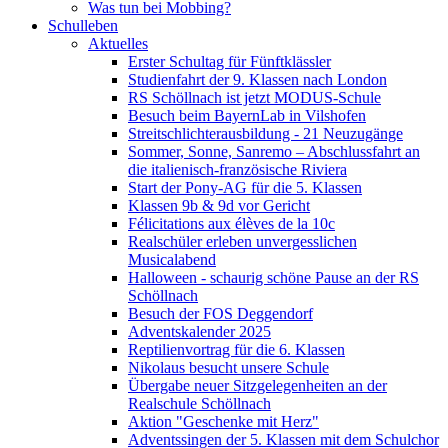
Was tun bei Mobbing?
Schulleben
Aktuelles
Erster Schultag für Fünftklässler
Studienfahrt der 9. Klassen nach London
RS Schöllnach ist jetzt MODUS-Schule
Besuch beim BayernLab in Vilshofen
Streitschlichterausbildung - 21 Neuzugänge
Sommer, Sonne, Sanremo – Abschlussfahrt an
die italienisch-französische Riviera
Start der Pony-AG für die 5. Klassen
Klassen 9b & 9d vor Gericht
Félicitations aux élèves de la 10c
Realschüler erleben unvergesslichen
Musicalabend
Halloween - schaurig schöne Pause an der RS
Schöllnach
Besuch der FOS Deggendorf
Adventskalender 2025
Reptilienvortrag für die 6. Klassen
Nikolaus besucht unsere Schule
Übergabe neuer Sitzgelegenheiten an der
Realschule Schöllnach
Aktion "Geschenke mit Herz"
Adventssingen der 5. Klassen mit dem Schulchor