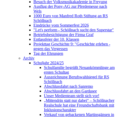
Besuch der Volksmusikakademie in Freyung
Ausflug der Pony-AG zur Pferdemesse nach
Wels
1000 Euro von Manfred Roth Stiftung an RS
Schöllnach
Eindrücke vom Sommerfest 2026
"Let's perform - Schöllnach sucht den Superstar"
Betriebsbesichtigung der Firma Graf
Entlassfeier der 10. Klassen
Projekttag Geschichte 9: "Geschichte erleben -
gegen das Vergessen
Tag der Ehrungen
Archiv
Schuljahr 2024/25
Schulfamilie begrüßt Neuankömmlinge am
ersten Schultag
Auszeichnung Berufswahlsiegel für RS
Schöllnach
Abschlussfahrt nach Sanremo
Abschlussfahrt an den Gardasee
Unser Medienteam stellt sich vor!
„Mittendrin statt nur dabei“ – Schöllnacher
Realschule hat eine Freundschaftsbank mit
Inklusionscharakter
Verkauf von gebackenen Martinsgänsen in