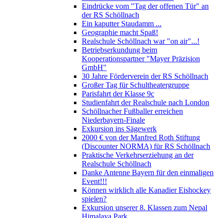
Eindrücke vom "Tag der offenen Tür" an
der RS Schöllnach
Ein kaputter Staudamm ...
Geographie macht Spaß!
Realschule Schöllnach war "on air"...!
Betriebserkundung beim
Kooperationspartner "Mayer Präzision
GmbH"
30 Jahre Förderverein der RS Schöllnach
Großer Tag für Schultheatergruppe
Parisfahrt der Klasse 9c
Studienfahrt der Realschule nach London
Schöllnacher Fußballer erreichen
Niederbayern-Finale
Exkursion ins Sägewerk
2000 € von der Manfred Roth Stiftung
(Discounter NORMA) für RS Schöllnach
Praktische Verkehrserziehung an der
Realschule Schöllnach
Danke Antenne Bayern für den einmaligen
Event!!!
Können wirklich alle Kanadier Eishockey
spielen?
Exkursion unserer 8. Klassen zum Nepal
Himalaya Park