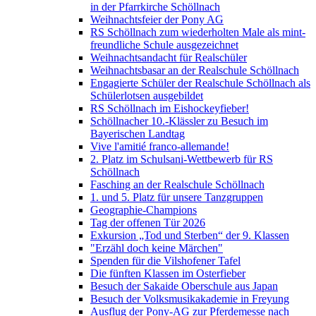
in der Pfarrkirche Schöllnach
Weihnachtsfeier der Pony AG
RS Schöllnach zum wiederholten Male als mint-
freundliche Schule ausgezeichnet
Weihnachtsandacht für Realschüler
Weihnachtsbasar an der Realschule Schöllnach
Engagierte Schüler der Realschule Schöllnach als
Schülerlotsen ausgebildet
RS Schöllnach im Eishockeyfieber!
Schöllnacher 10.-Klässler zu Besuch im
Bayerischen Landtag
Vive l'amitié franco-allemande!
2. Platz im Schulsani-Wettbewerb für RS
Schöllnach
Fasching an der Realschule Schöllnach
1. und 5. Platz für unsere Tanzgruppen
Geographie-Champions
Tag der offenen Tür 2026
Exkursion „Tod und Sterben“ der 9. Klassen
"Erzähl doch keine Märchen"
Spenden für die Vilshofener Tafel
Die fünften Klassen im Osterfieber
Besuch der Sakaide Oberschule aus Japan
Besuch der Volksmusikakademie in Freyung
Ausflug der Pony-AG zur Pferdemesse nach