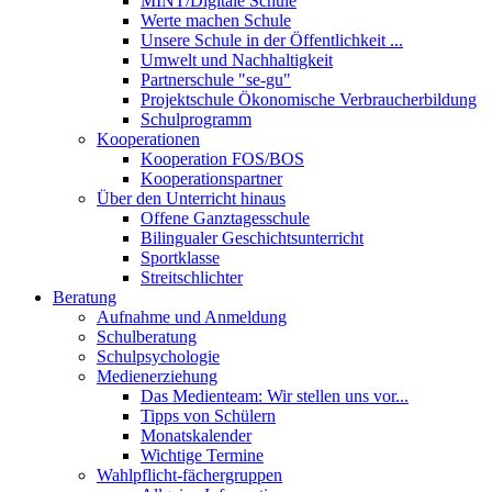
MINT/Digitale Schule
Werte machen Schule
Unsere Schule in der Öffentlichkeit ...
Umwelt und Nachhaltigkeit
Partnerschule "se-gu"
Projektschule Ökonomische Verbraucherbildung
Schulprogramm
Kooperationen
Kooperation FOS/BOS
Kooperationspartner
Über den Unterricht hinaus
Offene Ganztagesschule
Bilingualer Geschichtsunterricht
Sportklasse
Streitschlichter
Beratung
Aufnahme und Anmeldung
Schulberatung
Schulpsychologie
Medienerziehung
Das Medienteam: Wir stellen uns vor...
Tipps von Schülern
Monatskalender
Wichtige Termine
Wahlpflicht-fächergruppen