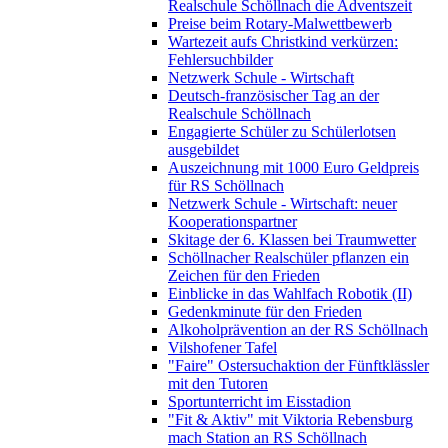
Realschule Schöllnach die Adventszeit
Preise beim Rotary-Malwettbewerb
Wartezeit aufs Christkind verkürzen:
Fehlersuchbilder
Netzwerk Schule - Wirtschaft
Deutsch-französischer Tag an der
Realschule Schöllnach
Engagierte Schüler zu Schülerlotsen
ausgebildet
Auszeichnung mit 1000 Euro Geldpreis
für RS Schöllnach
Netzwerk Schule - Wirtschaft: neuer
Kooperationspartner
Skitage der 6. Klassen bei Traumwetter
Schöllnacher Realschüler pflanzen ein
Zeichen für den Frieden
Einblicke in das Wahlfach Robotik (II)
Gedenkminute für den Frieden
Alkoholprävention an der RS Schöllnach
Vilshofener Tafel
"Faire" Ostersuchaktion der Fünftklässler
mit den Tutoren
Sportunterricht im Eisstadion
"Fit & Aktiv" mit Viktoria Rebensburg
mach Station an RS Schöllnach