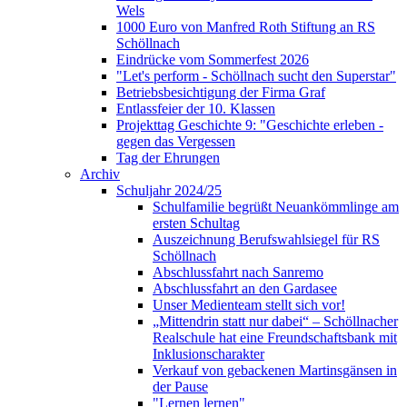
Wels
1000 Euro von Manfred Roth Stiftung an RS
Schöllnach
Eindrücke vom Sommerfest 2026
"Let's perform - Schöllnach sucht den Superstar"
Betriebsbesichtigung der Firma Graf
Entlassfeier der 10. Klassen
Projekttag Geschichte 9: "Geschichte erleben -
gegen das Vergessen
Tag der Ehrungen
Archiv
Schuljahr 2024/25
Schulfamilie begrüßt Neuankömmlinge am
ersten Schultag
Auszeichnung Berufswahlsiegel für RS
Schöllnach
Abschlussfahrt nach Sanremo
Abschlussfahrt an den Gardasee
Unser Medienteam stellt sich vor!
„Mittendrin statt nur dabei“ – Schöllnacher
Realschule hat eine Freundschaftsbank mit
Inklusionscharakter
Verkauf von gebackenen Martinsgänsen in
der Pause
"Lernen lernen"