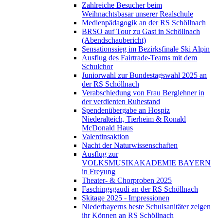
Zahlreiche Besucher beim
Weihnachtsbasar unserer Realschule
Medienpädagogik an der RS Schöllnach
BRSO auf Tour zu Gast in Schöllnach
(Abendschaubericht)
Sensationssieg im Bezirksfinale Ski Alpin
Ausflug des Fairtrade-Teams mit dem
Schulchor
Juniorwahl zur Bundestagswahl 2025 an
der RS Schöllnach
Verabschiedung von Frau Berglehner in
der verdienten Ruhestand
Spendenübergabe an Hospiz
Niederalteich, Tierheim & Ronald
McDonald Haus
Valentinsaktion
Nacht der Naturwissenschaften
Ausflug zur
VOLKSMUSIKAKADEMIE BAYERN
in Freyung
Theater- & Chorproben 2025
Faschingsgaudi an der RS Schöllnach
Skitage 2025 - Impressionen
Niederbayerns beste Schulsanitäter zeigen
ihr Können an RS Schöllnach