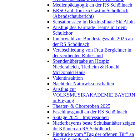
Medienpädagogik an der RS Schöllnach
BRSO auf Tour zu Gast in Schöllnach
(Abendschaubericht)
Sensationssieg im Bezirksfinale Ski Alpin
Ausflug des Fairtrade-Teams mit dem
Schulchor
Juniorwahl zur Bundestagswahl 2025 an
der RS Schöllnach
Verabschiedung von Frau Berglehner in
der verdienten Ruhestand
Spendenübergabe an Hospiz
Niederalteich, Tierheim & Ronald
McDonald Haus
Valentinsaktion
Nacht der Naturwissenschaften
Ausflug zur
VOLKSMUSIKAKADEMIE BAYERN
in Freyung
Theater- & Chorproben 2025
Faschingsgaudi an der RS Schöllnach
Skitage 2025 - Impressionen
Niederbayerns beste Schulsanitäter zeigen
ihr Können an RS Schöllnach
Eindrücke vom "Tag der offenen Tür" an
der RS Schöllnach