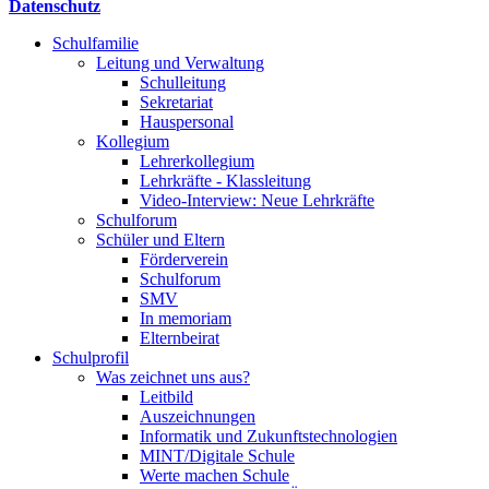
Datenschutz
Schulfamilie
Leitung und Verwaltung
Schulleitung
Sekretariat
Hauspersonal
Kollegium
Lehrerkollegium
Lehrkräfte - Klassleitung
Video-Interview: Neue Lehrkräfte
Schulforum
Schüler und Eltern
Förderverein
Schulforum
SMV
In memoriam
Elternbeirat
Schulprofil
Was zeichnet uns aus?
Leitbild
Auszeichnungen
Informatik und Zukunftstechnologien
MINT/Digitale Schule
Werte machen Schule