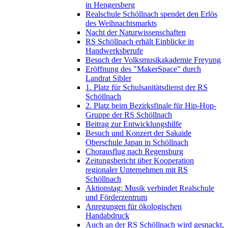
in Hengersberg
Realschule Schöllnach spendet den Erlös
des Weihnachtsmarkts
Nacht der Naturwissenschaften
RS Schöllnach erhält Einblicke in
Handwerksberufe
Besuch der Volksmusikakademie Freyung
Eröffnung des "MakerSpace" durch
Landrat Sibler
1. Platz für Schulsanitätsdienst der RS
Schöllnach
2. Platz beim Bezirksfinale für Hip-Hop-
Gruppe der RS Schöllnach
Beitrag zur Entwicklungshilfe
Besuch und Konzert der Sakaide
Oberschule Japan in Schöllnach
Chorausflug nach Regensburg
Zeitungsbericht über Kooperation
regionaler Unternehmen mit RS
Schöllnach
Aktionstag: Musik verbindet Realschule
und Förderzentrum
Anregungen für ökologischen
Handabdruck
Auch an der RS Schöllnach wird gesnackt,