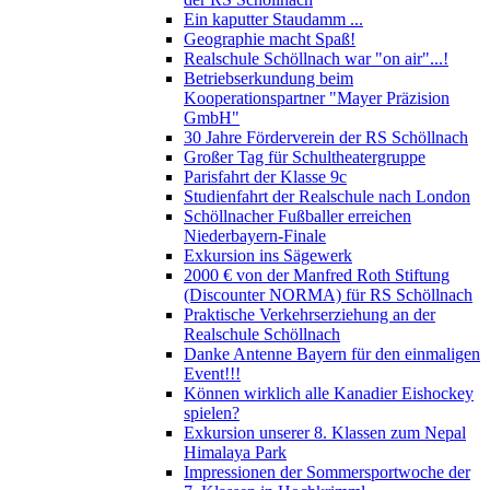
Ein kaputter Staudamm ...
Geographie macht Spaß!
Realschule Schöllnach war "on air"...!
Betriebserkundung beim
Kooperationspartner "Mayer Präzision
GmbH"
30 Jahre Förderverein der RS Schöllnach
Großer Tag für Schultheatergruppe
Parisfahrt der Klasse 9c
Studienfahrt der Realschule nach London
Schöllnacher Fußballer erreichen
Niederbayern-Finale
Exkursion ins Sägewerk
2000 € von der Manfred Roth Stiftung
(Discounter NORMA) für RS Schöllnach
Praktische Verkehrserziehung an der
Realschule Schöllnach
Danke Antenne Bayern für den einmaligen
Event!!!
Können wirklich alle Kanadier Eishockey
spielen?
Exkursion unserer 8. Klassen zum Nepal
Himalaya Park
Impressionen der Sommersportwoche der