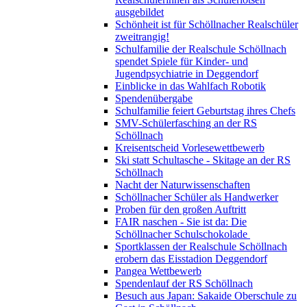
ausgebildet
Schönheit ist für Schöllnacher Realschüler
zweitrangig!
Schulfamilie der Realschule Schöllnach
spendet Spiele für Kinder- und
Jugendpsychiatrie in Deggendorf
Einblicke in das Wahlfach Robotik
Spendenübergabe
Schulfamilie feiert Geburtstag ihres Chefs
SMV-Schülerfasching an der RS
Schöllnach
Kreisentscheid Vorlesewettbewerb
Ski statt Schultasche - Skitage an der RS
Schöllnach
Nacht der Naturwissenschaften
Schöllnacher Schüler als Handwerker
Proben für den großen Auftritt
FAIR naschen - Sie ist da: Die
Schöllnacher Schulschokolade
Sportklassen der Realschule Schöllnach
erobern das Eisstadion Deggendorf
Pangea Wettbewerb
Spendenlauf der RS Schöllnach
Besuch aus Japan: Sakaide Oberschule zu