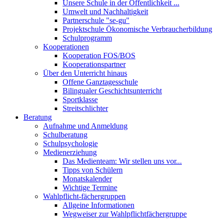
Unsere Schule in der Öffentlichkeit ...
Umwelt und Nachhaltigkeit
Partnerschule "se-gu"
Projektschule Ökonomische Verbraucherbildung
Schulprogramm
Kooperationen
Kooperation FOS/BOS
Kooperationspartner
Über den Unterricht hinaus
Offene Ganztagesschule
Bilingualer Geschichtsunterricht
Sportklasse
Streitschlichter
Beratung
Aufnahme und Anmeldung
Schulberatung
Schulpsychologie
Medienerziehung
Das Medienteam: Wir stellen uns vor...
Tipps von Schülern
Monatskalender
Wichtige Termine
Wahlpflicht-fächergruppen
Allgeine Informationen
Wegweiser zur Wahlpflichtfächergruppe