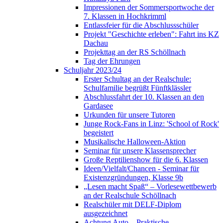
Impressionen der Sommersportwoche der
7. Klassen in Hochkrimml
Entlassfeier für die Abschlussschüler
Projekt "Geschichte erleben": Fahrt ins KZ
Dachau
Projekttag an der RS Schöllnach
Tag der Ehrungen
Schuljahr 2023/24
Erster Schultag an der Realschule:
Schulfamilie begrüßt Fünftklässler
Abschlussfahrt der 10. Klassen an den
Gardasee
Urkunden für unsere Tutoren
Junge Rock-Fans in Linz: 'School of Rock'
begeistert
Musikalische Halloween-Aktion
Seminar für unsere Klassensprecher
Große Reptilienshow für die 6. Klassen
Ideen/Vielfalt/Chancen - Seminar für
Existenzgründungen, Klasse 9b
„Lesen macht Spaß“ – Vorlesewettbewerb
an der Realschule Schöllnach
Realschüler mit DELF-Diplom
ausgezeichnet
Achtung Auto – Praktische