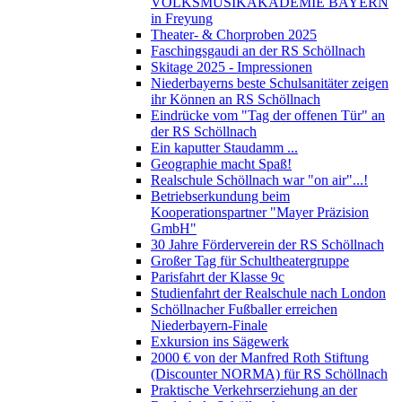
VOLKSMUSIKAKADEMIE BAYERN
in Freyung
Theater- & Chorproben 2025
Faschingsgaudi an der RS Schöllnach
Skitage 2025 - Impressionen
Niederbayerns beste Schulsanitäter zeigen
ihr Können an RS Schöllnach
Eindrücke vom "Tag der offenen Tür" an
der RS Schöllnach
Ein kaputter Staudamm ...
Geographie macht Spaß!
Realschule Schöllnach war "on air"...!
Betriebserkundung beim
Kooperationspartner "Mayer Präzision
GmbH"
30 Jahre Förderverein der RS Schöllnach
Großer Tag für Schultheatergruppe
Parisfahrt der Klasse 9c
Studienfahrt der Realschule nach London
Schöllnacher Fußballer erreichen
Niederbayern-Finale
Exkursion ins Sägewerk
2000 € von der Manfred Roth Stiftung
(Discounter NORMA) für RS Schöllnach
Praktische Verkehrserziehung an der