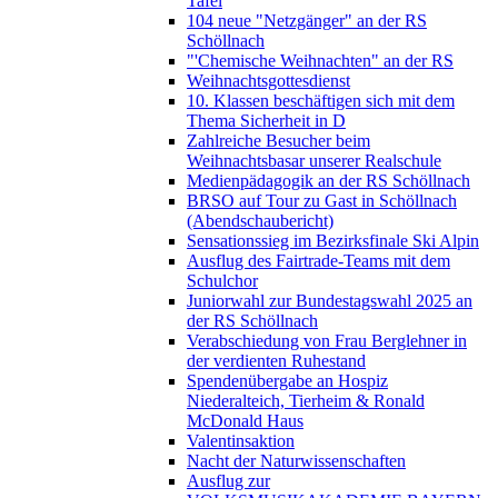
Tafel
104 neue "Netzgänger" an der RS
Schöllnach
"'Chemische Weihnachten" an der RS
Weihnachtsgottesdienst
10. Klassen beschäftigen sich mit dem
Thema Sicherheit in D
Zahlreiche Besucher beim
Weihnachtsbasar unserer Realschule
Medienpädagogik an der RS Schöllnach
BRSO auf Tour zu Gast in Schöllnach
(Abendschaubericht)
Sensationssieg im Bezirksfinale Ski Alpin
Ausflug des Fairtrade-Teams mit dem
Schulchor
Juniorwahl zur Bundestagswahl 2025 an
der RS Schöllnach
Verabschiedung von Frau Berglehner in
der verdienten Ruhestand
Spendenübergabe an Hospiz
Niederalteich, Tierheim & Ronald
McDonald Haus
Valentinsaktion
Nacht der Naturwissenschaften
Ausflug zur