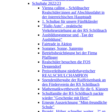
Schuljahr 2022/23
Vienna calling – Schöllnacher
Realschüler:innen auf Abschlussfahrt in
der österreichischen Hauptstadt
1. Schultag für unsere Fünftklässler
"Hallo Auto" - praktische
Verkehrserziehung an der RS Schöllnach
Ausbildungsmesse und „Tag der
Ausbildung“
Fairtrade in Aktion
Sommer, Sonne, Sanremo
Betriebsbesichtigung bei der Firma
Pfaffinger
Realschüler besuchen die FOS
Deggendorf
Preisverleihung niederbayerischer
REALSCHULCHAMPION
Spendenübergabe der Raiffeisenbank an
den Förderverein der RS Schöllnach
Mathematikwettbewerb für die 6. Klassen
Schulfamilie der RS Schöllnach packte
wieder "Geschenke mit Herz"
Erneute Auszeichnung "Mint-freundliche
Schule"
Projekt „Höher, schneller, weiter…?“ an