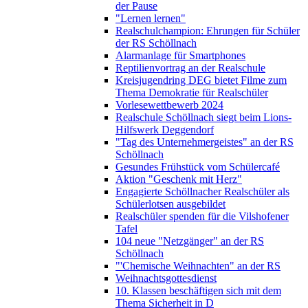
der Pause
"Lernen lernen"
Realschulchampion: Ehrungen für Schüler
der RS Schöllnach
Alarmanlage für Smartphones
Reptilienvortrag an der Realschule
Kreisjugendring DEG bietet Filme zum
Thema Demokratie für Realschüler
Vorlesewettbewerb 2024
Realschule Schöllnach siegt beim Lions-
Hilfswerk Deggendorf
"Tag des Unternehmergeistes" an der RS
Schöllnach
Gesundes Frühstück vom Schülercafé
Aktion "Geschenk mit Herz"
Engagierte Schöllnacher Realschüler als
Schülerlotsen ausgebildet
Realschüler spenden für die Vilshofener
Tafel
104 neue "Netzgänger" an der RS
Schöllnach
"'Chemische Weihnachten" an der RS
Weihnachtsgottesdienst
10. Klassen beschäftigen sich mit dem
Thema Sicherheit in D