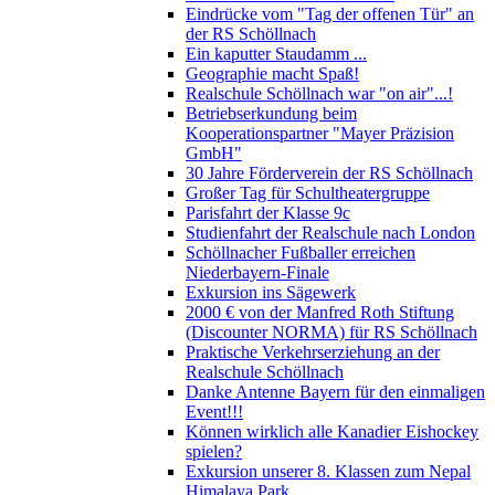
Eindrücke vom "Tag der offenen Tür" an
der RS Schöllnach
Ein kaputter Staudamm ...
Geographie macht Spaß!
Realschule Schöllnach war "on air"...!
Betriebserkundung beim
Kooperationspartner "Mayer Präzision
GmbH"
30 Jahre Förderverein der RS Schöllnach
Großer Tag für Schultheatergruppe
Parisfahrt der Klasse 9c
Studienfahrt der Realschule nach London
Schöllnacher Fußballer erreichen
Niederbayern-Finale
Exkursion ins Sägewerk
2000 € von der Manfred Roth Stiftung
(Discounter NORMA) für RS Schöllnach
Praktische Verkehrserziehung an der
Realschule Schöllnach
Danke Antenne Bayern für den einmaligen
Event!!!
Können wirklich alle Kanadier Eishockey
spielen?
Exkursion unserer 8. Klassen zum Nepal
Himalaya Park