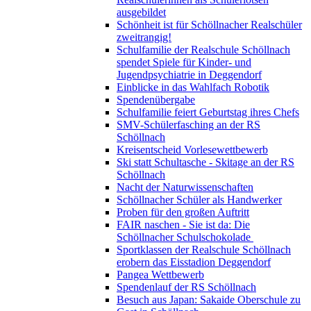
ausgebildet
Schönheit ist für Schöllnacher Realschüler
zweitrangig!
Schulfamilie der Realschule Schöllnach
spendet Spiele für Kinder- und
Jugendpsychiatrie in Deggendorf
Einblicke in das Wahlfach Robotik
Spendenübergabe
Schulfamilie feiert Geburtstag ihres Chefs
SMV-Schülerfasching an der RS
Schöllnach
Kreisentscheid Vorlesewettbewerb
Ski statt Schultasche - Skitage an der RS
Schöllnach
Nacht der Naturwissenschaften
Schöllnacher Schüler als Handwerker
Proben für den großen Auftritt
FAIR naschen - Sie ist da: Die
Schöllnacher Schulschokolade
Sportklassen der Realschule Schöllnach
erobern das Eisstadion Deggendorf
Pangea Wettbewerb
Spendenlauf der RS Schöllnach
Besuch aus Japan: Sakaide Oberschule zu