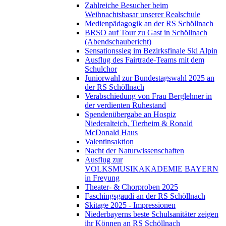
Zahlreiche Besucher beim
Weihnachtsbasar unserer Realschule
Medienpädagogik an der RS Schöllnach
BRSO auf Tour zu Gast in Schöllnach
(Abendschaubericht)
Sensationssieg im Bezirksfinale Ski Alpin
Ausflug des Fairtrade-Teams mit dem
Schulchor
Juniorwahl zur Bundestagswahl 2025 an
der RS Schöllnach
Verabschiedung von Frau Berglehner in
der verdienten Ruhestand
Spendenübergabe an Hospiz
Niederalteich, Tierheim & Ronald
McDonald Haus
Valentinsaktion
Nacht der Naturwissenschaften
Ausflug zur
VOLKSMUSIKAKADEMIE BAYERN
in Freyung
Theater- & Chorproben 2025
Faschingsgaudi an der RS Schöllnach
Skitage 2025 - Impressionen
Niederbayerns beste Schulsanitäter zeigen
ihr Können an RS Schöllnach