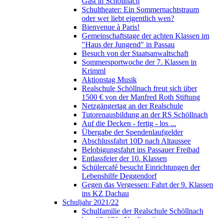
Gast in Schöllnach
Schultheater: Ein Sommernachtstraum
oder wer liebt eigentlich wen?
Bienvenue à Paris!
Gemeinschaftstage der achten Klassen im
"Haus der Jungend" in Passau
Besuch von der Staatsanwaltschaft
Sommersportwoche der 7. Klassen in
Krimml
Aktionstag Musik
Realschule Schöllnach freut sich über
1500 € von der Manfred Roth Stiftung
Netzgängertag an der Realschule
Tutorenausbildung an der RS Schöllnach
Auf die Decken - fertig - los ...
Übergabe der Spendenlaufgelder
Abschlussfahrt 10D nach Altaussee
Belobigungsfahrt ins Passauer Freibad
Entlassfeier der 10. Klassen
Schülercafé besucht Einrichtungen der
Lebenshilfe Deggendorf
Gegen das Vergessen: Fahrt der 9. Klassen
ins KZ Dachau
Schuljahr 2021/22
Schulfamilie der Realschule Schöllnach