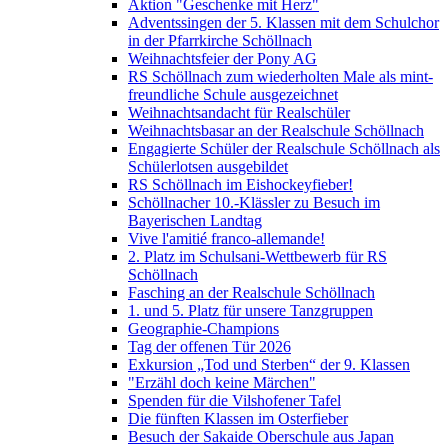
Aktion "Geschenke mit Herz"
Adventssingen der 5. Klassen mit dem Schulchor
in der Pfarrkirche Schöllnach
Weihnachtsfeier der Pony AG
RS Schöllnach zum wiederholten Male als mint-
freundliche Schule ausgezeichnet
Weihnachtsandacht für Realschüler
Weihnachtsbasar an der Realschule Schöllnach
Engagierte Schüler der Realschule Schöllnach als
Schülerlotsen ausgebildet
RS Schöllnach im Eishockeyfieber!
Schöllnacher 10.-Klässler zu Besuch im
Bayerischen Landtag
Vive l'amitié franco-allemande!
2. Platz im Schulsani-Wettbewerb für RS
Schöllnach
Fasching an der Realschule Schöllnach
1. und 5. Platz für unsere Tanzgruppen
Geographie-Champions
Tag der offenen Tür 2026
Exkursion „Tod und Sterben“ der 9. Klassen
"Erzähl doch keine Märchen"
Spenden für die Vilshofener Tafel
Die fünften Klassen im Osterfieber
Besuch der Sakaide Oberschule aus Japan