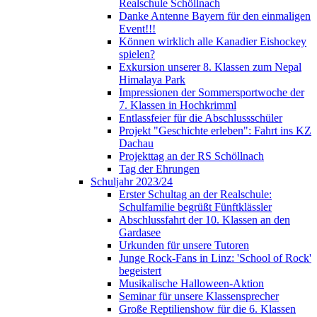
Realschule Schöllnach
Danke Antenne Bayern für den einmaligen
Event!!!
Können wirklich alle Kanadier Eishockey
spielen?
Exkursion unserer 8. Klassen zum Nepal
Himalaya Park
Impressionen der Sommersportwoche der
7. Klassen in Hochkrimml
Entlassfeier für die Abschlussschüler
Projekt "Geschichte erleben": Fahrt ins KZ
Dachau
Projekttag an der RS Schöllnach
Tag der Ehrungen
Schuljahr 2023/24
Erster Schultag an der Realschule:
Schulfamilie begrüßt Fünftklässler
Abschlussfahrt der 10. Klassen an den
Gardasee
Urkunden für unsere Tutoren
Junge Rock-Fans in Linz: 'School of Rock'
begeistert
Musikalische Halloween-Aktion
Seminar für unsere Klassensprecher
Große Reptilienshow für die 6. Klassen