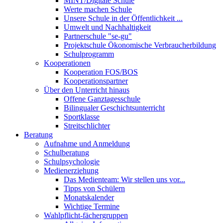
MINT/Digitale Schule
Werte machen Schule
Unsere Schule in der Öffentlichkeit ...
Umwelt und Nachhaltigkeit
Partnerschule "se-gu"
Projektschule Ökonomische Verbraucherbildung
Schulprogramm
Kooperationen
Kooperation FOS/BOS
Kooperationspartner
Über den Unterricht hinaus
Offene Ganztagesschule
Bilingualer Geschichtsunterricht
Sportklasse
Streitschlichter
Beratung
Aufnahme und Anmeldung
Schulberatung
Schulpsychologie
Medienerziehung
Das Medienteam: Wir stellen uns vor...
Tipps von Schülern
Monatskalender
Wichtige Termine
Wahlpflicht-fächergruppen