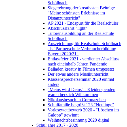
Schöllnach
Siegerehrung der kreativsten Beiträge
"Meine schönsten Erlebnisse im
Distanzunterricht"
AP 2021 - Endspurt für die Realschüler
Abschlussfahrt "light"
Tutorenausbildung an der Realschule
Schöllnach
Auszeichnung für Realschule Schöllnach
als "Partnerschule Verbraucherbildung
Bayern 2020/21"
Entlassfeier 2021 - verdienter Abschluss
nach eineinhalb Jahren Pandemie
Balladen kreativ in Filmen umgesetzt
Der etwas andere Musikunterricht
Klassensprecherseminar 2020 einmal
anders
"Meins wird Deins" - Kleiderspenden
waren herzlich Willkommen
Nikolausbesuch in Coronazeiten
Schulfamilie begrüßt 123 "Neulinge"
Vorlesewettbewerb 2020 - "Löschen im
Galopp" gewinnt
Weihnachtsbesinnung 2020 digital
Schuljahre 2017 - 2020