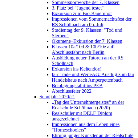
Sommersportwoche der 7. Klassen
3. Platz bei "Jugend testet"
Exkursion zum Bio-Bauernhof
Impressionen vom Sommernachtsfest der
RS Schöllnach am 05. Juli
Studientag der 9. Klassen: "Tod und
Sterben"
Ökumene–Exkursion der 7. Klassen
Klassen 10a/10d & 10b/10e auf
Abschlussfahrt nach Berlin
Ausbildung neuer Tutoren an der RS
Schöllnach
Exkursion ins Keltendorf
fair Trade und WerteAG: Ausflug zum fair
Handelshaus nach Amperpettenbach
Belobigungsfahrt ins PEB
Abschlussfeier 2022
Schuljahr 2020/21
„Tag des Unternehmergeistes“ an der
Realschule Schöllnach (2020)
Realschüler mit DELF-Diplom
ausgezeichnet
Impressionen aus dem Leben eines
"Homeschoolers"
Ehrung junger Künstler an der Realschule