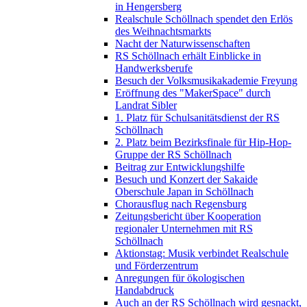
in Hengersberg
Realschule Schöllnach spendet den Erlös
des Weihnachtsmarkts
Nacht der Naturwissenschaften
RS Schöllnach erhält Einblicke in
Handwerksberufe
Besuch der Volksmusikakademie Freyung
Eröffnung des "MakerSpace" durch
Landrat Sibler
1. Platz für Schulsanitätsdienst der RS
Schöllnach
2. Platz beim Bezirksfinale für Hip-Hop-
Gruppe der RS Schöllnach
Beitrag zur Entwicklungshilfe
Besuch und Konzert der Sakaide
Oberschule Japan in Schöllnach
Chorausflug nach Regensburg
Zeitungsbericht über Kooperation
regionaler Unternehmen mit RS
Schöllnach
Aktionstag: Musik verbindet Realschule
und Förderzentrum
Anregungen für ökologischen
Handabdruck
Auch an der RS Schöllnach wird gesnackt,