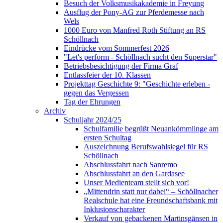
Besuch der Volksmusikakademie in Freyung
Ausflug der Pony-AG zur Pferdemesse nach
Wels
1000 Euro von Manfred Roth Stiftung an RS
Schöllnach
Eindrücke vom Sommerfest 2026
"Let's perform - Schöllnach sucht den Superstar"
Betriebsbesichtigung der Firma Graf
Entlassfeier der 10. Klassen
Projekttag Geschichte 9: "Geschichte erleben -
gegen das Vergessen
Tag der Ehrungen
Archiv
Schuljahr 2024/25
Schulfamilie begrüßt Neuankömmlinge am
ersten Schultag
Auszeichnung Berufswahlsiegel für RS
Schöllnach
Abschlussfahrt nach Sanremo
Abschlussfahrt an den Gardasee
Unser Medienteam stellt sich vor!
„Mittendrin statt nur dabei“ – Schöllnacher
Realschule hat eine Freundschaftsbank mit
Inklusionscharakter
Verkauf von gebackenen Martinsgänsen in