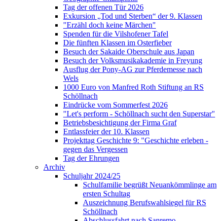
Tag der offenen Tür 2026
Exkursion „Tod und Sterben“ der 9. Klassen
"Erzähl doch keine Märchen"
Spenden für die Vilshofener Tafel
Die fünften Klassen im Osterfieber
Besuch der Sakaide Oberschule aus Japan
Besuch der Volksmusikakademie in Freyung
Ausflug der Pony-AG zur Pferdemesse nach
Wels
1000 Euro von Manfred Roth Stiftung an RS
Schöllnach
Eindrücke vom Sommerfest 2026
"Let's perform - Schöllnach sucht den Superstar"
Betriebsbesichtigung der Firma Graf
Entlassfeier der 10. Klassen
Projekttag Geschichte 9: "Geschichte erleben -
gegen das Vergessen
Tag der Ehrungen
Archiv
Schuljahr 2024/25
Schulfamilie begrüßt Neuankömmlinge am
ersten Schultag
Auszeichnung Berufswahlsiegel für RS
Schöllnach
Abschlussfahrt nach Sanremo