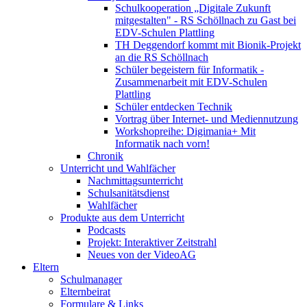
Schulkooperation „Digitale Zukunft
mitgestalten" - RS Schöllnach zu Gast bei
EDV-Schulen Plattling
TH Deggendorf kommt mit Bionik-Projekt
an die RS Schöllnach
Schüler begeistern für Informatik -
Zusammenarbeit mit EDV-Schulen
Plattling
Schüler entdecken Technik
Vortrag über Internet- und Mediennutzung
Workshopreihe: Digimania+ Mit
Informatik nach vorn!
Chronik
Unterricht und Wahlfächer
Nachmittagsunterricht
Schulsanitätsdienst
Wahlfächer
Produkte aus dem Unterricht
Podcasts
Projekt: Interaktiver Zeitstrahl
Neues von der VideoAG
Eltern
Schulmanager
Elternbeirat
Formulare & Links