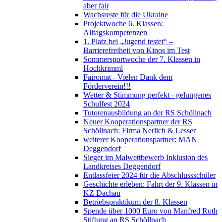
aber fair
Wachsreste für die Ukraine
Projektwoche 6. Klassen:
Alltagskompetenzen
1. Platz bei „Jugend testet“ –
Barrierefreiheit von Kinos im Test
Sommersportwoche der 7. Klassen in
Hochkrimml
Fairomat - Vielen Dank dem
Förderverein!!!
Wetter & Stimmung perfekt - gelungenes
Schulfest 2024
Tutorenausbildung an der RS Schöllnach
Neuer Kooperationspartner der RS
Schöllnach: Firma Nerlich & Lesser
weiterer Kooperationspartner: MAN
Deggendorf
Sieger im Malwettbewerb Inklusion des
Landkreises Deggendorf
Entlassfeier 2024 für die Abschlussschüler
Geschichte erleben: Fahrt der 9. Klassen in
KZ Dachau
Betriebspraktikum der 8. Klassen
Spende über 1000 Euro von Manfred Roth
Stiftung an RS Schöllnach