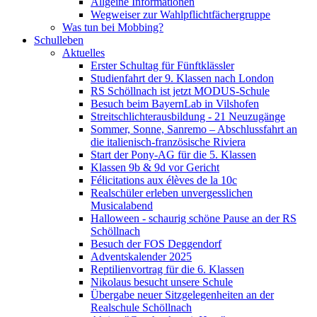
Allgeine Informationen
Wegweiser zur Wahlpflichtfächergruppe
Was tun bei Mobbing?
Schulleben
Aktuelles
Erster Schultag für Fünftklässler
Studienfahrt der 9. Klassen nach London
RS Schöllnach ist jetzt MODUS-Schule
Besuch beim BayernLab in Vilshofen
Streitschlichterausbildung - 21 Neuzugänge
Sommer, Sonne, Sanremo – Abschlussfahrt an
die italienisch-französische Riviera
Start der Pony-AG für die 5. Klassen
Klassen 9b & 9d vor Gericht
Félicitations aux élèves de la 10c
Realschüler erleben unvergesslichen
Musicalabend
Halloween - schaurig schöne Pause an der RS
Schöllnach
Besuch der FOS Deggendorf
Adventskalender 2025
Reptilienvortrag für die 6. Klassen
Nikolaus besucht unsere Schule
Übergabe neuer Sitzgelegenheiten an der
Realschule Schöllnach