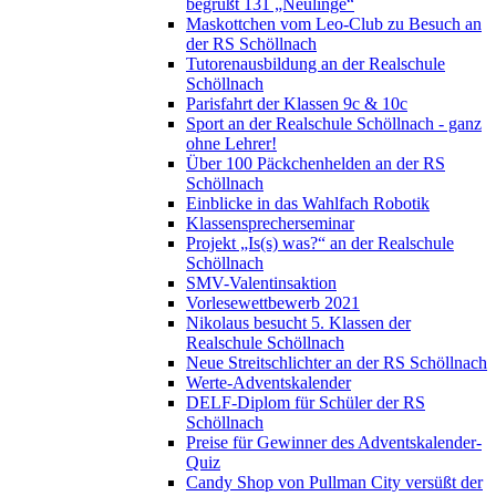
begrüßt 131 „Neulinge“
Maskottchen vom Leo-Club zu Besuch an
der RS Schöllnach
Tutorenausbildung an der Realschule
Schöllnach
Parisfahrt der Klassen 9c & 10c
Sport an der Realschule Schöllnach - ganz
ohne Lehrer!
Über 100 Päckchenhelden an der RS
Schöllnach
Einblicke in das Wahlfach Robotik
Klassensprecherseminar
Projekt „Is(s) was?“ an der Realschule
Schöllnach
SMV-Valentinsaktion
Vorlesewettbewerb 2021
Nikolaus besucht 5. Klassen der
Realschule Schöllnach
Neue Streitschlichter an der RS Schöllnach
Werte-Adventskalender
DELF-Diplom für Schüler der RS
Schöllnach
Preise für Gewinner des Adventskalender-
Quiz
Candy Shop von Pullman City versüßt der