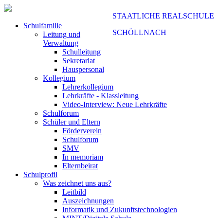
STAATLICHE REALSCHULE
Schulfamilie
SCHÖLLNACH
Leitung und
Verwaltung
Schulleitung
Sekretariat
Hauspersonal
Kollegium
Lehrerkollegium
Lehrkräfte - Klassleitung
Video-Interview: Neue Lehrkräfte
Schulforum
Schüler und Eltern
Förderverein
Schulforum
SMV
In memoriam
Elternbeirat
Schulprofil
Was zeichnet uns aus?
Leitbild
Auszeichnungen
Informatik und Zukunftstechnologien