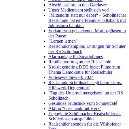
Abschlussfahrt an den Gardasee
Unser Medienteam stellt sich vor!
„Mittendrin statt nur dabei“ – Schöllnacher
Realschule hat eine Freundschaftsbank mit
Inklusionscharakter
Verkauf von gebackenen Martinsgänsen in
der Pause
"Lernen lernen"
Realschulchampion: Ehrungen für Schüler
der RS Schöllnach
Alarmanlage für Smartphones
Reptilienvortrag an der Realschule
Kreisjugendring DEG bietet Filme zum
Thema Demokratie für Realschüler
Vorlesewettbewerb 2024
Realschule Schöllnach siegt beim Lions-
Hilfswerk Deggendorf
"Tag des Unternehmergeistes" an der RS
Schöllnach
Gesundes Frühstück vom Schülercafé
Aktion "Geschenk mit Herz"
Engagierte Schöllnacher Realschüler als
Schülerlotsen ausgebildet
Realschüler spenden für die Vilshofener