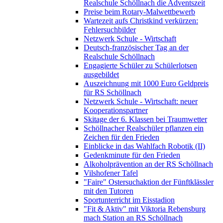
Realschule Schöllnach die Adventszeit
Preise beim Rotary-Malwettbewerb
Wartezeit aufs Christkind verkürzen:
Fehlersuchbilder
Netzwerk Schule - Wirtschaft
Deutsch-französischer Tag an der
Realschule Schöllnach
Engagierte Schüler zu Schülerlotsen
ausgebildet
Auszeichnung mit 1000 Euro Geldpreis
für RS Schöllnach
Netzwerk Schule - Wirtschaft: neuer
Kooperationspartner
Skitage der 6. Klassen bei Traumwetter
Schöllnacher Realschüler pflanzen ein
Zeichen für den Frieden
Einblicke in das Wahlfach Robotik (II)
Gedenkminute für den Frieden
Alkoholprävention an der RS Schöllnach
Vilshofener Tafel
"Faire" Ostersuchaktion der Fünftklässler
mit den Tutoren
Sportunterricht im Eisstadion
"Fit & Aktiv" mit Viktoria Rebensburg
mach Station an RS Schöllnach