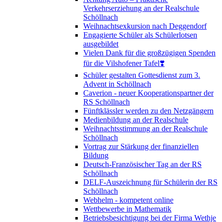
Verkehrserziehung an der Realschule
Schöllnach
Weihnachtsexkursion nach Deggendorf
Engagierte Schüler als Schülerlotsen
ausgebildet
Vielen Dank für die großzügigen Spenden
für die Vilshofener Tafel❣️
Schüler gestalten Gottesdienst zum 3.
Advent in Schöllnach
Caverion - neuer Kooperationspartner der
RS Schöllnach
Fünftklässler werden zu den Netzgängern
Medienbildung an der Realschule
Weihnachtsstimmung an der Realschule
Schöllnach
Vortrag zur Stärkung der finanziellen
Bildung
Deutsch-Französischer Tag an der RS
Schöllnach
DELF-Auszeichnung für Schülerin der RS
Schöllnach
Webhelm - kompetent online
Wettbewerbe in Mathematik
Betriebsbesichtigung bei der Firma Wethje