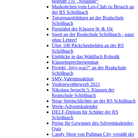
begrüßt 131 „Neulinge“
Maskottchen vom Leo-Club zu Besuch an
der RS Schöllnach
Tutorenausbildung an der Realschule
Schöllnach
Parisfahrt der Klassen 9c & 10c
Sport an der Realschule Schöllnach - ganz
ohne Lehrer!
Über 100 Päckchenhelden an der RS
Schöllnach
Einblicke in das Wahlfach Robotik
Klassensprecherseminar
Projekt „Is(s) was?“ an der Realschule
Schöllnach
SMV-Valentinsaktion
Vorlesewettbewerb 2021
Nikolaus besucht 5. Klassen der
Realschule Schöllnach
Neue Streitschlichter an der RS Schöllnach
Werte-Adventskalender
DELF-Diplom für Schüler der RS
Schöllnach
Preise für Gewinner des Adventskalender-
Quiz
Candy Shop von Pullman City versüßt der