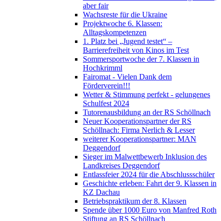
aber fair
Wachsreste für die Ukraine
Projektwoche 6. Klassen:
Alltagskompetenzen
1. Platz bei „Jugend testet“ –
Barrierefreiheit von Kinos im Test
Sommersportwoche der 7. Klassen in
Hochkrimml
Fairomat - Vielen Dank dem
Förderverein!!!
Wetter & Stimmung perfekt - gelungenes
Schulfest 2024
Tutorenausbildung an der RS Schöllnach
Neuer Kooperationspartner der RS
Schöllnach: Firma Nerlich & Lesser
weiterer Kooperationspartner: MAN
Deggendorf
Sieger im Malwettbewerb Inklusion des
Landkreises Deggendorf
Entlassfeier 2024 für die Abschlussschüler
Geschichte erleben: Fahrt der 9. Klassen in
KZ Dachau
Betriebspraktikum der 8. Klassen
Spende über 1000 Euro von Manfred Roth
Stiftung an RS Schöllnach