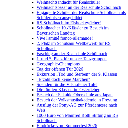
Weihnachtsandacht für Realschüler
Weihnachtsbasar an der Realschule Schöllnach
Engagierte Schüler der Realschule Schöllnach als
Schülerlotsen ausgebildet
RS Schöllnach im Eishockeyfieber!
Schöllnacher 10.-Klässler zu Besuch im
Bayerischen Landtag
Vive l'amitié franco-allemande!
2. Platz im Schulsani-Wettbewerb für RS
Schöllnach
Fasching an der Realschule Schöllnach
1. und 5. Platz für unsere Tanzgruppen
Geographie-Champions
Tag der offenen Tür 2026
Exkursion „Tod und Sterben“ der 9. Klassen
"Erzähl doch keine Märchen"
Spenden für die Vilshofener Tafel
Die fünften Klassen im Osterfieber
Besuch der Sakaide Oberschule aus Japan
Besuch der Volksmusikakademie in Freyung
Ausflug der Pony-AG zur Pferdemesse nach
Wels
1000 Euro von Manfred Roth Stiftung an RS
Schöllnach
Eindrücke vom Sommerfest 2026