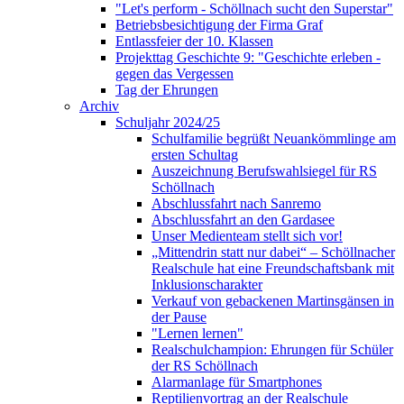
"Let's perform - Schöllnach sucht den Superstar"
Betriebsbesichtigung der Firma Graf
Entlassfeier der 10. Klassen
Projekttag Geschichte 9: "Geschichte erleben -
gegen das Vergessen
Tag der Ehrungen
Archiv
Schuljahr 2024/25
Schulfamilie begrüßt Neuankömmlinge am
ersten Schultag
Auszeichnung Berufswahlsiegel für RS
Schöllnach
Abschlussfahrt nach Sanremo
Abschlussfahrt an den Gardasee
Unser Medienteam stellt sich vor!
„Mittendrin statt nur dabei“ – Schöllnacher
Realschule hat eine Freundschaftsbank mit
Inklusionscharakter
Verkauf von gebackenen Martinsgänsen in
der Pause
"Lernen lernen"
Realschulchampion: Ehrungen für Schüler
der RS Schöllnach
Alarmanlage für Smartphones
Reptilienvortrag an der Realschule