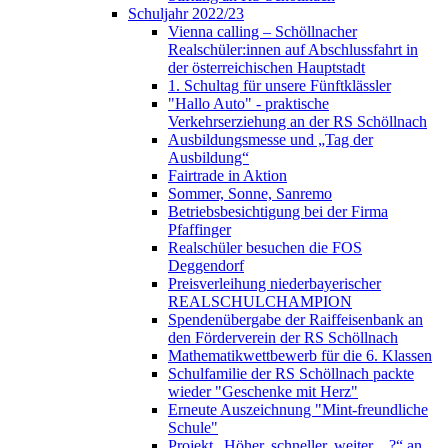
Schuljahr 2022/23
Vienna calling – Schöllnacher
Realschüler:innen auf Abschlussfahrt in
der österreichischen Hauptstadt
1. Schultag für unsere Fünftklässler
"Hallo Auto" - praktische
Verkehrserziehung an der RS Schöllnach
Ausbildungsmesse und „Tag der
Ausbildung“
Fairtrade in Aktion
Sommer, Sonne, Sanremo
Betriebsbesichtigung bei der Firma
Pfaffinger
Realschüler besuchen die FOS
Deggendorf
Preisverleihung niederbayerischer
REALSCHULCHAMPION
Spendenübergabe der Raiffeisenbank an
den Förderverein der RS Schöllnach
Mathematikwettbewerb für die 6. Klassen
Schulfamilie der RS Schöllnach packte
wieder "Geschenke mit Herz"
Erneute Auszeichnung "Mint-freundliche
Schule"
Projekt „Höher, schneller, weiter…?“ an