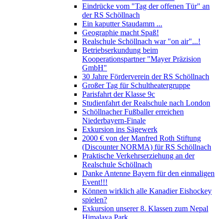
Eindrücke vom "Tag der offenen Tür" an
der RS Schöllnach
Ein kaputter Staudamm ...
Geographie macht Spaß!
Realschule Schöllnach war "on air"...!
Betriebserkundung beim
Kooperationspartner "Mayer Präzision
GmbH"
30 Jahre Förderverein der RS Schöllnach
Großer Tag für Schultheatergruppe
Parisfahrt der Klasse 9c
Studienfahrt der Realschule nach London
Schöllnacher Fußballer erreichen
Niederbayern-Finale
Exkursion ins Sägewerk
2000 € von der Manfred Roth Stiftung
(Discounter NORMA) für RS Schöllnach
Praktische Verkehrserziehung an der
Realschule Schöllnach
Danke Antenne Bayern für den einmaligen
Event!!!
Können wirklich alle Kanadier Eishockey
spielen?
Exkursion unserer 8. Klassen zum Nepal
Himalaya Park