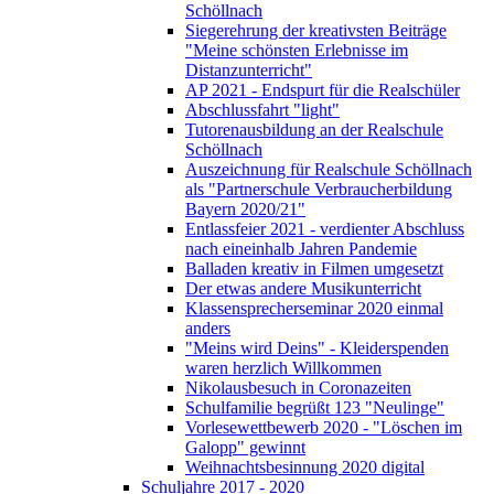
Schöllnach
Siegerehrung der kreativsten Beiträge
"Meine schönsten Erlebnisse im
Distanzunterricht"
AP 2021 - Endspurt für die Realschüler
Abschlussfahrt "light"
Tutorenausbildung an der Realschule
Schöllnach
Auszeichnung für Realschule Schöllnach
als "Partnerschule Verbraucherbildung
Bayern 2020/21"
Entlassfeier 2021 - verdienter Abschluss
nach eineinhalb Jahren Pandemie
Balladen kreativ in Filmen umgesetzt
Der etwas andere Musikunterricht
Klassensprecherseminar 2020 einmal
anders
"Meins wird Deins" - Kleiderspenden
waren herzlich Willkommen
Nikolausbesuch in Coronazeiten
Schulfamilie begrüßt 123 "Neulinge"
Vorlesewettbewerb 2020 - "Löschen im
Galopp" gewinnt
Weihnachtsbesinnung 2020 digital
Schuljahre 2017 - 2020