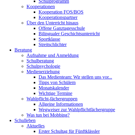
Schulprogramm
Kooperationen
Kooperation FOS/BOS
Kooperationspartner
Über den Unterricht hinaus
Offene Ganztagesschule
Bilingualer Geschichtsunterricht
Sportklasse
Streitschlichter
Beratung
Aufnahme und Anmeldung
Schulberatung
Schulpsychologie
Medienerziehung
Das Medienteam: Wir stellen uns vor...
Tipps von Schülern
Monatskalender
Wichtige Termine
Wahlpflicht-fächergruppen
Allgeine Informationen
Wegweiser zur Wahlpflichtfächergruppe
Was tun bei Mobbing?
Schulleben
Aktuelles
Erster Schultag für Fünftklässler