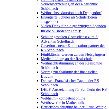
Verkehrserziehung an der Realschule
Schöllnach
Weihnachtsexkursion nach Deggendorf
Engagierte Schüler als Schülerlotsen
ausgebildet
Vielen Dank für die großzügigen Spenden
für die Vilshofener Tafel❣️
Schüler gestalten Gottesdienst zum 3.
Advent in Schöllnach
Caverion - neuer Kooperationspartner der
RS Schöllnach
Fünftklässler werden zu den Netzgängern
Medienbildung an der Realschule
Weihnachtsstimmung an der Realschule
Schöllnach
Vortrag zur Stärkung der finanziellen
Bildung
Deutsch-Französischer Tag an der RS
Schöllnach
DELF-Auszeichnung für Schülerin der RS
Schöllnach
Webhelm - kompetent online
Wettbewerbe in Mathematik
Betriebsbesichtigung bei der Firma Wethje