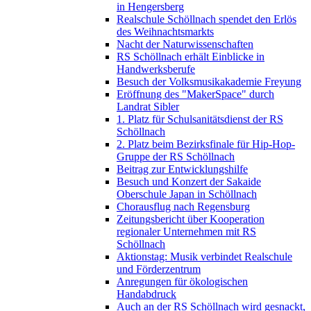
in Hengersberg
Realschule Schöllnach spendet den Erlös
des Weihnachtsmarkts
Nacht der Naturwissenschaften
RS Schöllnach erhält Einblicke in
Handwerksberufe
Besuch der Volksmusikakademie Freyung
Eröffnung des "MakerSpace" durch
Landrat Sibler
1. Platz für Schulsanitätsdienst der RS
Schöllnach
2. Platz beim Bezirksfinale für Hip-Hop-
Gruppe der RS Schöllnach
Beitrag zur Entwicklungshilfe
Besuch und Konzert der Sakaide
Oberschule Japan in Schöllnach
Chorausflug nach Regensburg
Zeitungsbericht über Kooperation
regionaler Unternehmen mit RS
Schöllnach
Aktionstag: Musik verbindet Realschule
und Förderzentrum
Anregungen für ökologischen
Handabdruck
Auch an der RS Schöllnach wird gesnackt,