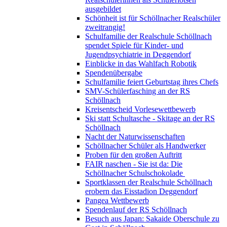
ausgebildet
Schönheit ist für Schöllnacher Realschüler
zweitrangig!
Schulfamilie der Realschule Schöllnach
spendet Spiele für Kinder- und
Jugendpsychiatrie in Deggendorf
Einblicke in das Wahlfach Robotik
Spendenübergabe
Schulfamilie feiert Geburtstag ihres Chefs
SMV-Schülerfasching an der RS
Schöllnach
Kreisentscheid Vorlesewettbewerb
Ski statt Schultasche - Skitage an der RS
Schöllnach
Nacht der Naturwissenschaften
Schöllnacher Schüler als Handwerker
Proben für den großen Auftritt
FAIR naschen - Sie ist da: Die
Schöllnacher Schulschokolade
Sportklassen der Realschule Schöllnach
erobern das Eisstadion Deggendorf
Pangea Wettbewerb
Spendenlauf der RS Schöllnach
Besuch aus Japan: Sakaide Oberschule zu