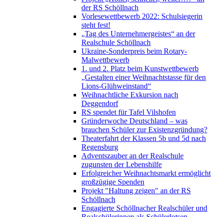
der RS Schöllnach
Vorlesewettbewerb 2022: Schulsiegerin
steht fest!
„Tag des Unternehmergeistes“ an der
Realschule Schöllnach
Ukraine-Sonderpreis beim Rotary-
Malwettbewerb
1. und 2. Platz beim Kunstwettbewerb
„Gestalten einer Weihnachtstasse für den
Lions-Glühweinstand“
Weihnachtliche Exkursion nach
Deggendorf
RS spendet für Tafel Vilshofen
Gründerwoche Deutschland – was
brauchen Schüler zur Existenzgründung?
Theaterfahrt der Klassen 5b und 5d nach
Regensburg
Adventszauber an der Realschule
zugunsten der Lebenshilfe
Erfolgreicher Weihnachtsmarkt ermöglicht
großzügige Spenden
Projekt "Haltung zeigen" an der RS
Schöllnach
Engagierte Schöllnacher Realschüler und
Realschülerinnen als Schülerlotsen