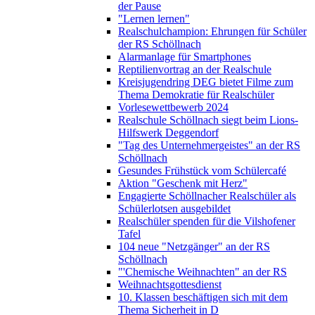
der Pause
"Lernen lernen"
Realschulchampion: Ehrungen für Schüler
der RS Schöllnach
Alarmanlage für Smartphones
Reptilienvortrag an der Realschule
Kreisjugendring DEG bietet Filme zum
Thema Demokratie für Realschüler
Vorlesewettbewerb 2024
Realschule Schöllnach siegt beim Lions-
Hilfswerk Deggendorf
"Tag des Unternehmergeistes" an der RS
Schöllnach
Gesundes Frühstück vom Schülercafé
Aktion "Geschenk mit Herz"
Engagierte Schöllnacher Realschüler als
Schülerlotsen ausgebildet
Realschüler spenden für die Vilshofener
Tafel
104 neue "Netzgänger" an der RS
Schöllnach
"'Chemische Weihnachten" an der RS
Weihnachtsgottesdienst
10. Klassen beschäftigen sich mit dem
Thema Sicherheit in D