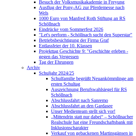
Besuch der Volksmusikakademie in Freyung
Ausflug der Pony-AG zur Pferdemesse nach
Wels
1000 Euro von Manfred Roth Stiftung an RS
Schöllnach
Eindrücke vom Sommerfest 2026
"Let's perform - Schöllnach sucht den Superstar"
Betriebsbesichtigung der Firma Graf
Entlassfeier der 10. Klassen
Projekttag Geschichte 9: "Geschichte erleben -
gegen das Vergessen
Tag der Ehrungen
Archiv
Schuljahr 2024/25
Schulfamilie begrüßt Neuankömmlinge am
ersten Schultag
Auszeichnung Berufswahlsiegel für RS
Schöllnach
Abschlussfahrt nach Sanremo
Abschlussfahrt an den Gardasee
Unser Medienteam stellt sich vor!
„Mittendrin statt nur dabei“ – Schöllnacher
Realschule hat eine Freundschaftsbank mit
Inklusionscharakter
Verkauf von gebackenen Martinsgänsen in