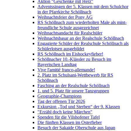
Aktion "Geschenke mit Herz"
Adventssingen der 5. Klassen mit dem Schulchor
in der Pfarrkirche Schöllnach
Weihnachtsfeier der Pony AG
RS Schöllnach zum wiederholten Male als mint-
freundliche Schule ausgezeichnet
Weihnachtsandacht für Realschüler
Weihnachtsbasar an der Realschule Schöllnach
Engagierte Schüler der Realschule Schöllnach als
Schülerlotsen ausgebildet
RS Schöllnach im Eishockeyfieber!
Schöllnacher 10.-Klässler zu Besuch im
Bayerischen Landtag
Vive l'amitié franco-allemande!
2. Platz im Schulsani-Wettbewerb für RS
Schöllnach
Fasching an der Realschule Schöllnach
1. und 5. Platz für unsere Tanzgruppen
Geographie-Champions
Tag der offenen Tür 2026
Exkursion „Tod und Sterben“ der 9. Klassen
"Erzähl doch keine Märchen"
Spenden für die Vilshofener Tafel
Die fünften Klassen im Osterfieber
Besuch der Sakaide Oberschule aus Japan