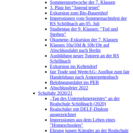
Sommersportwoche der 7. Klassen
3. Platz bei "Jugend testet"
Exkursion zum Bio-Bauernhof
Impressionen vom Sommernachtsfest der
RS Schöllnach am 05. Juli
Studientag der 9. Klassen: "Tod und
Sterben"
Ökumene–Exkursion der 7. Klassen
Klassen 10a/10d & 10b/10e auf
Abschlussfahrt nach Berlin
Ausbildung neuer Tutoren an der RS
Schöllnach
Exkursion ins Keltendorf
fair Trade und WerteAG: Ausflug zum fair
Handelshaus nach Amperpettenbach
Belobigungsfahrt ins PEB
Abschlussfeier 2022
Schuljahr 2020/21
„Tag des Unternehmergeistes“ an der
Realschule Schöllnach (2020)
Realschüler mit DELF-Diplom
ausgezeichnet
Impressionen aus dem Leben eines
"Homeschoolers"
Ehrung junger Künstler an der Realschule