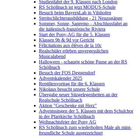
Studienfahrt der 9. Klassen nach London
RS Schöllnach ist jetzt MODUS-Schule
Besuch beim BayernLab in Vilshofen
Streitschlichterausbildung - 21 Neuzugänge
Sommer, Sonne, Sanremo – Abschlussfahrt an
die italienisch-französische Riviera
Start der Pony-AG für die 5. Klassen
Klassen 9b & 9d vor Gericht
Félicitations aux élèves de la 10c
Realschüler erleben unvergesslichen
Musicalabend
Halloween - schaurig schöne Pause an der RS
Schöllnach
Besuch der FOS Deggendorf
Adventskalender 2025
Reptilienvortrag für die 6. Klassen
Nikolaus besucht unsere Schule
Übergabe neuer Sitzgelegenheiten an der
Realschule Schöllnach
Aktion "Geschenke mit Herz"
Adventssingen der 5. Klassen mit dem Schulchor
in der Pfarrkirche Schöllnach
Weihnachtsfeier der Pony AG
RS Schöllnach zum wiederholten Male als mint-
freundliche Schule ausgezeichnet