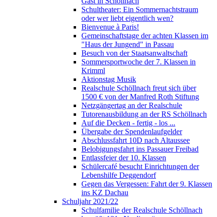
Gast in Schöllnach
Schultheater: Ein Sommernachtstraum
oder wer liebt eigentlich wen?
Bienvenue à Paris!
Gemeinschaftstage der achten Klassen im
"Haus der Jungend" in Passau
Besuch von der Staatsanwaltschaft
Sommersportwoche der 7. Klassen in
Krimml
Aktionstag Musik
Realschule Schöllnach freut sich über
1500 € von der Manfred Roth Stiftung
Netzgängertag an der Realschule
Tutorenausbildung an der RS Schöllnach
Auf die Decken - fertig - los ...
Übergabe der Spendenlaufgelder
Abschlussfahrt 10D nach Altaussee
Belobigungsfahrt ins Passauer Freibad
Entlassfeier der 10. Klassen
Schülercafé besucht Einrichtungen der
Lebenshilfe Deggendorf
Gegen das Vergessen: Fahrt der 9. Klassen
ins KZ Dachau
Schuljahr 2021/22
Schulfamilie der Realschule Schöllnach