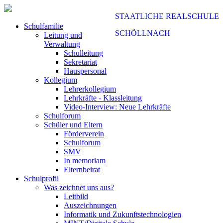
STAATLICHE REALSCHULE
Schulfamilie
SCHÖLLNACH
Leitung und
Verwaltung
Schulleitung
Sekretariat
Hauspersonal
Kollegium
Lehrerkollegium
Lehrkräfte - Klassleitung
Video-Interview: Neue Lehrkräfte
Schulforum
Schüler und Eltern
Förderverein
Schulforum
SMV
In memoriam
Elternbeirat
Schulprofil
Was zeichnet uns aus?
Leitbild
Auszeichnungen
Informatik und Zukunftstechnologien