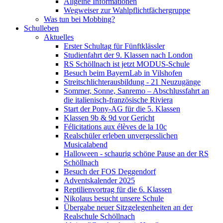
Allgeine Informationen
Wegweiser zur Wahlpflichtfächergruppe
Was tun bei Mobbing?
Schulleben
Aktuelles
Erster Schultag für Fünftklässler
Studienfahrt der 9. Klassen nach London
RS Schöllnach ist jetzt MODUS-Schule
Besuch beim BayernLab in Vilshofen
Streitschlichterausbildung - 21 Neuzugänge
Sommer, Sonne, Sanremo – Abschlussfahrt an
die italienisch-französische Riviera
Start der Pony-AG für die 5. Klassen
Klassen 9b & 9d vor Gericht
Félicitations aux élèves de la 10c
Realschüler erleben unvergesslichen
Musicalabend
Halloween - schaurig schöne Pause an der RS
Schöllnach
Besuch der FOS Deggendorf
Adventskalender 2025
Reptilienvortrag für die 6. Klassen
Nikolaus besucht unsere Schule
Übergabe neuer Sitzgelegenheiten an der
Realschule Schöllnach