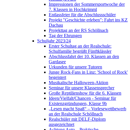
Impressionen der Sommersportwoche der
7. Klassen in Hochkrimml
Entlassfeier für die Abschlussschüler
Projekt "Geschichte erleben": Fahrt ins KZ
Dachau
Projekttag an der RS Schöllnach
Tag der Ehrungen
Schuljahr 2023/24
Erster Schultag an der Realschule:
Schulfamilie begrüßt Fünftklässler
Abschlussfahrt der 10. Klassen an den
Gardasee
Urkunden für unsere Tutoren
Junge Rock-Fans in Linz: 'School of Rock'
begeistert
Musikalische Halloween-Aktion
Seminar für unsere Klassensprecher
Große Reptilienshow für die 6. Klassen
Ideen/Vielfalt/Chancen - Seminar für
Existenzgründungen, Klasse 9b
„Lesen macht Spaß“ – Vorlesewettbewerb
an der Realschule Schöllnach
Realschüler mit DELF-Diplom
ausgezeichnet
Achtung Auto – Praktische