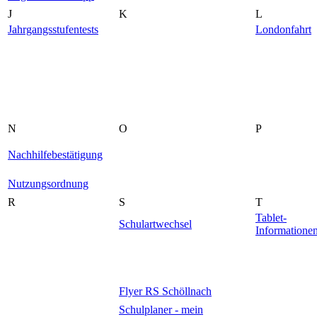
J
K
L
Jahrgangsstufentests
Londonfahrt
N
O
P
Nachhilfebestätigung
Nutzungsordnung
R
S
T
Tablet-
Schulartwechsel
Informatione
Flyer RS Schöllnach
Schulplaner - mein