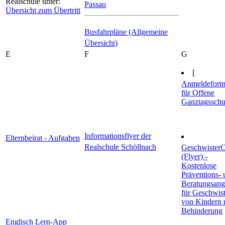
Realschule unter:
Passau
Übersicht zum Übertritt
Busfahrpläne (Allgemeine
Übersicht)
E
F
G
[
Anmeldeform
für Offene
Ganztagsschu
Informationsflyer der
Elternbeirat - Aufgaben
Realschule Schöllnach
Geschwiste
(Flyer) -
Kostenlose
Präventions- 
Beratungsang
für Geschwist
von Kindern 
Behinderung
Englisch Lern-App