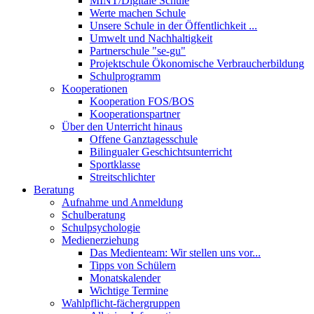
MINT/Digitale Schule
Werte machen Schule
Unsere Schule in der Öffentlichkeit ...
Umwelt und Nachhaltigkeit
Partnerschule "se-gu"
Projektschule Ökonomische Verbraucherbildung
Schulprogramm
Kooperationen
Kooperation FOS/BOS
Kooperationspartner
Über den Unterricht hinaus
Offene Ganztagesschule
Bilingualer Geschichtsunterricht
Sportklasse
Streitschlichter
Beratung
Aufnahme und Anmeldung
Schulberatung
Schulpsychologie
Medienerziehung
Das Medienteam: Wir stellen uns vor...
Tipps von Schülern
Monatskalender
Wichtige Termine
Wahlpflicht-fächergruppen