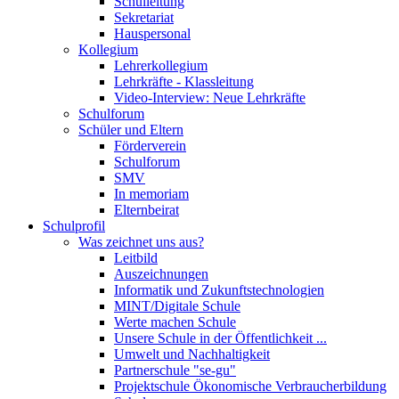
Schulleitung
Sekretariat
Hauspersonal
Kollegium
Lehrerkollegium
Lehrkräfte - Klassleitung
Video-Interview: Neue Lehrkräfte
Schulforum
Schüler und Eltern
Förderverein
Schulforum
SMV
In memoriam
Elternbeirat
Schulprofil
Was zeichnet uns aus?
Leitbild
Auszeichnungen
Informatik und Zukunftstechnologien
MINT/Digitale Schule
Werte machen Schule
Unsere Schule in der Öffentlichkeit ...
Umwelt und Nachhaltigkeit
Partnerschule "se-gu"
Projektschule Ökonomische Verbraucherbildung