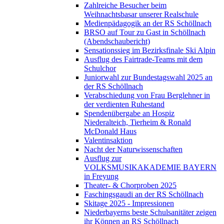
Zahlreiche Besucher beim
Weihnachtsbasar unserer Realschule
Medienpädagogik an der RS Schöllnach
BRSO auf Tour zu Gast in Schöllnach
(Abendschaubericht)
Sensationssieg im Bezirksfinale Ski Alpin
Ausflug des Fairtrade-Teams mit dem
Schulchor
Juniorwahl zur Bundestagswahl 2025 an
der RS Schöllnach
Verabschiedung von Frau Berglehner in
der verdienten Ruhestand
Spendenübergabe an Hospiz
Niederalteich, Tierheim & Ronald
McDonald Haus
Valentinsaktion
Nacht der Naturwissenschaften
Ausflug zur
VOLKSMUSIKAKADEMIE BAYERN
in Freyung
Theater- & Chorproben 2025
Faschingsgaudi an der RS Schöllnach
Skitage 2025 - Impressionen
Niederbayerns beste Schulsanitäter zeigen
ihr Können an RS Schöllnach