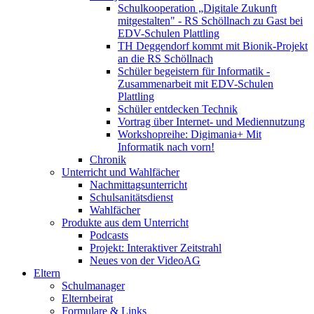
Schulkooperation „Digitale Zukunft
mitgestalten" - RS Schöllnach zu Gast bei
EDV-Schulen Plattling
TH Deggendorf kommt mit Bionik-Projekt
an die RS Schöllnach
Schüler begeistern für Informatik -
Zusammenarbeit mit EDV-Schulen
Plattling
Schüler entdecken Technik
Vortrag über Internet- und Mediennutzung
Workshopreihe: Digimania+ Mit
Informatik nach vorn!
Chronik
Unterricht und Wahlfächer
Nachmittagsunterricht
Schulsanitätsdienst
Wahlfächer
Produkte aus dem Unterricht
Podcasts
Projekt: Interaktiver Zeitstrahl
Neues von der VideoAG
Eltern
Schulmanager
Elternbeirat
Formulare & Links