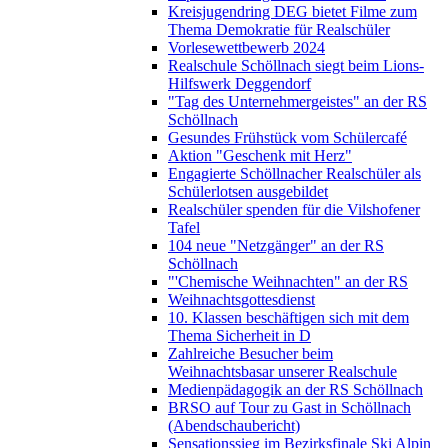
Kreisjugendring DEG bietet Filme zum
Thema Demokratie für Realschüler
Vorlesewettbewerb 2024
Realschule Schöllnach siegt beim Lions-
Hilfswerk Deggendorf
"Tag des Unternehmergeistes" an der RS
Schöllnach
Gesundes Frühstück vom Schülercafé
Aktion "Geschenk mit Herz"
Engagierte Schöllnacher Realschüler als
Schülerlotsen ausgebildet
Realschüler spenden für die Vilshofener
Tafel
104 neue "Netzgänger" an der RS
Schöllnach
"'Chemische Weihnachten" an der RS
Weihnachtsgottesdienst
10. Klassen beschäftigen sich mit dem
Thema Sicherheit in D
Zahlreiche Besucher beim
Weihnachtsbasar unserer Realschule
Medienpädagogik an der RS Schöllnach
BRSO auf Tour zu Gast in Schöllnach
(Abendschaubericht)
Sensationssieg im Bezirksfinale Ski Alpin