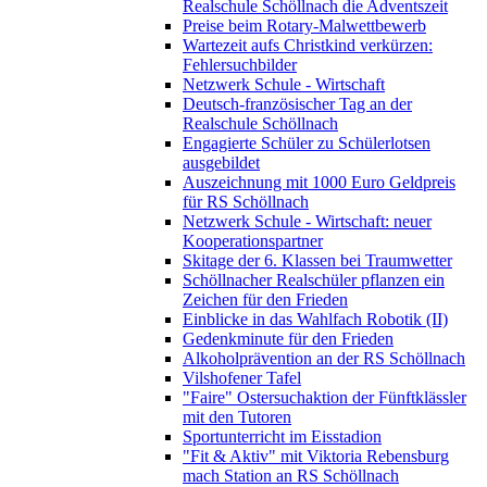
Realschule Schöllnach die Adventszeit
Preise beim Rotary-Malwettbewerb
Wartezeit aufs Christkind verkürzen:
Fehlersuchbilder
Netzwerk Schule - Wirtschaft
Deutsch-französischer Tag an der
Realschule Schöllnach
Engagierte Schüler zu Schülerlotsen
ausgebildet
Auszeichnung mit 1000 Euro Geldpreis
für RS Schöllnach
Netzwerk Schule - Wirtschaft: neuer
Kooperationspartner
Skitage der 6. Klassen bei Traumwetter
Schöllnacher Realschüler pflanzen ein
Zeichen für den Frieden
Einblicke in das Wahlfach Robotik (II)
Gedenkminute für den Frieden
Alkoholprävention an der RS Schöllnach
Vilshofener Tafel
"Faire" Ostersuchaktion der Fünftklässler
mit den Tutoren
Sportunterricht im Eisstadion
"Fit & Aktiv" mit Viktoria Rebensburg
mach Station an RS Schöllnach