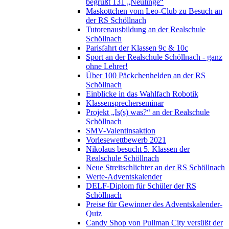
begrüßt 131 „Neulinge“
Maskottchen vom Leo-Club zu Besuch an
der RS Schöllnach
Tutorenausbildung an der Realschule
Schöllnach
Parisfahrt der Klassen 9c & 10c
Sport an der Realschule Schöllnach - ganz
ohne Lehrer!
Über 100 Päckchenhelden an der RS
Schöllnach
Einblicke in das Wahlfach Robotik
Klassensprecherseminar
Projekt „Is(s) was?“ an der Realschule
Schöllnach
SMV-Valentinsaktion
Vorlesewettbewerb 2021
Nikolaus besucht 5. Klassen der
Realschule Schöllnach
Neue Streitschlichter an der RS Schöllnach
Werte-Adventskalender
DELF-Diplom für Schüler der RS
Schöllnach
Preise für Gewinner des Adventskalender-
Quiz
Candy Shop von Pullman City versüßt der