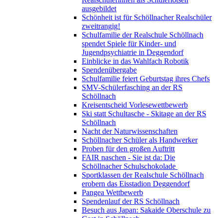
ausgebildet
Schönheit ist für Schöllnacher Realschüler
zweitrangig!
Schulfamilie der Realschule Schöllnach
spendet Spiele für Kinder- und
Jugendpsychiatrie in Deggendorf
Einblicke in das Wahlfach Robotik
Spendenübergabe
Schulfamilie feiert Geburtstag ihres Chefs
SMV-Schülerfasching an der RS
Schöllnach
Kreisentscheid Vorlesewettbewerb
Ski statt Schultasche - Skitage an der RS
Schöllnach
Nacht der Naturwissenschaften
Schöllnacher Schüler als Handwerker
Proben für den großen Auftritt
FAIR naschen - Sie ist da: Die
Schöllnacher Schulschokolade
Sportklassen der Realschule Schöllnach
erobern das Eisstadion Deggendorf
Pangea Wettbewerb
Spendenlauf der RS Schöllnach
Besuch aus Japan: Sakaide Oberschule zu