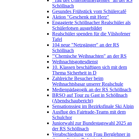
"Tag des Unternehmergeistes" an der RS
Schöllnach
Gesundes Frühstück vom Schülercafé
Aktion "Geschenk mit Herz"
Engagierte Schöllnacher Realschüler als
Schülerlotsen ausgebildet
Realschüler spenden für die Vilshofener
Tafel
104 neue "Netzgänger" an der RS
Schöllnach
"'Chemische Weihnachten" an der RS
Weihnachtsgottesdienst
10. Klassen beschäftigen sich mit dem
Thema Sicherheit in D
Zahlreiche Besucher beim
Weihnachtsbasar unserer Realschule
Medienpädagogik an der RS Schöllnach
BRSO auf Tour zu Gast in Schöllnach
(Abendschaubericht)
Sensationssieg im Bezirksfinale Ski Alpin
Ausflug des Fairtrade-Teams mit dem
Schulchor
Juniorwahl zur Bundestagswahl 2025 an
der RS Schöllnach
Verabschiedung von Frau Berglehner in