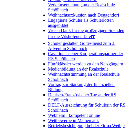
Verkehrserziehung an der Realschule
Schöllnach
Weihnachtsexkursion nach Deggendorf
Engagierte Schüler als Schülerlotsen
ausgebildet
Vielen Dank für die großzügigen Spenden
für die Vilshofener Tafel❣️
Schüler gestalten Gottesdienst zum 3.
Advent in Schöllnach
Caverion - neuer Kooperationspartner der
RS Schöllnach
Fünftklässler werden zu den Netzgängern
Medienbildung an der Realschule
Weihnachtsstimmung an der Realschule
Schöllnach
Vortrag zur Stärkung der finanziellen
Bildung
Deutsch-Französischer Tag an der RS
Schöllnach
DELF-Auszeichnung für Schülerin der RS
Schöllnach
Webhelm - kompetent online
Wettbewerbe in Mathematik
Betriebsbesichtigung bei der Firma Wethje