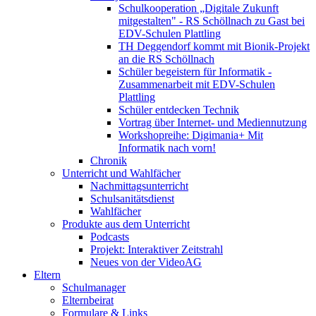
Schulkooperation „Digitale Zukunft
mitgestalten" - RS Schöllnach zu Gast bei
EDV-Schulen Plattling
TH Deggendorf kommt mit Bionik-Projekt
an die RS Schöllnach
Schüler begeistern für Informatik -
Zusammenarbeit mit EDV-Schulen
Plattling
Schüler entdecken Technik
Vortrag über Internet- und Mediennutzung
Workshopreihe: Digimania+ Mit
Informatik nach vorn!
Chronik
Unterricht und Wahlfächer
Nachmittagsunterricht
Schulsanitätsdienst
Wahlfächer
Produkte aus dem Unterricht
Podcasts
Projekt: Interaktiver Zeitstrahl
Neues von der VideoAG
Eltern
Schulmanager
Elternbeirat
Formulare & Links