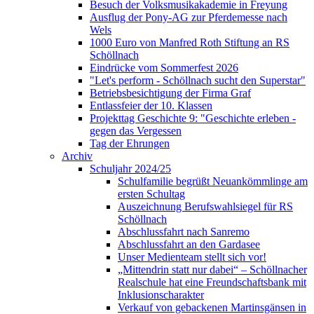
Besuch der Volksmusikakademie in Freyung
Ausflug der Pony-AG zur Pferdemesse nach
Wels
1000 Euro von Manfred Roth Stiftung an RS
Schöllnach
Eindrücke vom Sommerfest 2026
"Let's perform - Schöllnach sucht den Superstar"
Betriebsbesichtigung der Firma Graf
Entlassfeier der 10. Klassen
Projekttag Geschichte 9: "Geschichte erleben -
gegen das Vergessen
Tag der Ehrungen
Archiv
Schuljahr 2024/25
Schulfamilie begrüßt Neuankömmlinge am
ersten Schultag
Auszeichnung Berufswahlsiegel für RS
Schöllnach
Abschlussfahrt nach Sanremo
Abschlussfahrt an den Gardasee
Unser Medienteam stellt sich vor!
„Mittendrin statt nur dabei“ – Schöllnacher
Realschule hat eine Freundschaftsbank mit
Inklusionscharakter
Verkauf von gebackenen Martinsgänsen in