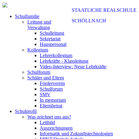
STAATLICHE REALSCHULE
Schulfamilie
SCHÖLLNACH
Leitung und
Verwaltung
Schulleitung
Sekretariat
Hauspersonal
Kollegium
Lehrerkollegium
Lehrkräfte - Klassleitung
Video-Interview: Neue Lehrkräfte
Schulforum
Schüler und Eltern
Förderverein
Schulforum
SMV
In memoriam
Elternbeirat
Schulprofil
Was zeichnet uns aus?
Leitbild
Auszeichnungen
Informatik und Zukunftstechnologien