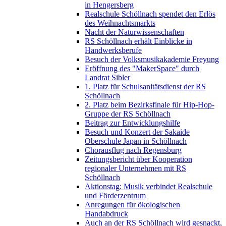
in Hengersberg
Realschule Schöllnach spendet den Erlös
des Weihnachtsmarkts
Nacht der Naturwissenschaften
RS Schöllnach erhält Einblicke in
Handwerksberufe
Besuch der Volksmusikakademie Freyung
Eröffnung des "MakerSpace" durch
Landrat Sibler
1. Platz für Schulsanitätsdienst der RS
Schöllnach
2. Platz beim Bezirksfinale für Hip-Hop-
Gruppe der RS Schöllnach
Beitrag zur Entwicklungshilfe
Besuch und Konzert der Sakaide
Oberschule Japan in Schöllnach
Chorausflug nach Regensburg
Zeitungsbericht über Kooperation
regionaler Unternehmen mit RS
Schöllnach
Aktionstag: Musik verbindet Realschule
und Förderzentrum
Anregungen für ökologischen
Handabdruck
Auch an der RS Schöllnach wird gesnackt,