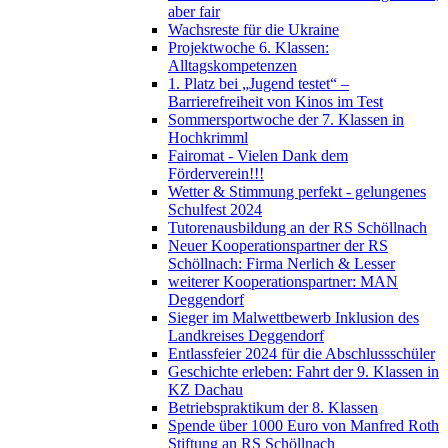
aber fair
Wachsreste für die Ukraine
Projektwoche 6. Klassen:
Alltagskompetenzen
1. Platz bei „Jugend testet“ –
Barrierefreiheit von Kinos im Test
Sommersportwoche der 7. Klassen in
Hochkrimml
Fairomat - Vielen Dank dem
Förderverein!!!
Wetter & Stimmung perfekt - gelungenes
Schulfest 2024
Tutorenausbildung an der RS Schöllnach
Neuer Kooperationspartner der RS
Schöllnach: Firma Nerlich & Lesser
weiterer Kooperationspartner: MAN
Deggendorf
Sieger im Malwettbewerb Inklusion des
Landkreises Deggendorf
Entlassfeier 2024 für die Abschlussschüler
Geschichte erleben: Fahrt der 9. Klassen in
KZ Dachau
Betriebspraktikum der 8. Klassen
Spende über 1000 Euro von Manfred Roth
Stiftung an RS Schöllnach