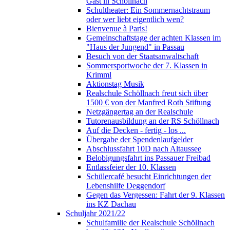
Gast in Schöllnach
Schultheater: Ein Sommernachtstraum
oder wer liebt eigentlich wen?
Bienvenue à Paris!
Gemeinschaftstage der achten Klassen im
"Haus der Jungend" in Passau
Besuch von der Staatsanwaltschaft
Sommersportwoche der 7. Klassen in
Krimml
Aktionstag Musik
Realschule Schöllnach freut sich über
1500 € von der Manfred Roth Stiftung
Netzgängertag an der Realschule
Tutorenausbildung an der RS Schöllnach
Auf die Decken - fertig - los ...
Übergabe der Spendenlaufgelder
Abschlussfahrt 10D nach Altaussee
Belobigungsfahrt ins Passauer Freibad
Entlassfeier der 10. Klassen
Schülercafé besucht Einrichtungen der
Lebenshilfe Deggendorf
Gegen das Vergessen: Fahrt der 9. Klassen
ins KZ Dachau
Schuljahr 2021/22
Schulfamilie der Realschule Schöllnach