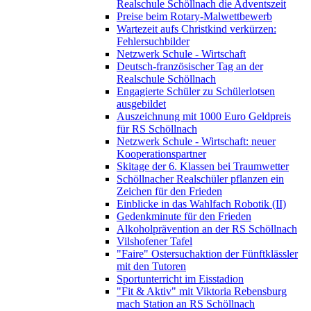
Realschule Schöllnach die Adventszeit
Preise beim Rotary-Malwettbewerb
Wartezeit aufs Christkind verkürzen:
Fehlersuchbilder
Netzwerk Schule - Wirtschaft
Deutsch-französischer Tag an der
Realschule Schöllnach
Engagierte Schüler zu Schülerlotsen
ausgebildet
Auszeichnung mit 1000 Euro Geldpreis
für RS Schöllnach
Netzwerk Schule - Wirtschaft: neuer
Kooperationspartner
Skitage der 6. Klassen bei Traumwetter
Schöllnacher Realschüler pflanzen ein
Zeichen für den Frieden
Einblicke in das Wahlfach Robotik (II)
Gedenkminute für den Frieden
Alkoholprävention an der RS Schöllnach
Vilshofener Tafel
"Faire" Ostersuchaktion der Fünftklässler
mit den Tutoren
Sportunterricht im Eisstadion
"Fit & Aktiv" mit Viktoria Rebensburg
mach Station an RS Schöllnach