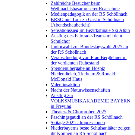
Zahlreiche Besucher beim
Weihnachtsbasar unserer Realschule
Medienpädagogik an der RS Schöllnach
BRSO auf Tour zu Gast in Schöllnach
(Abendschaubericht)
Sensationssieg im Bezirksfinale Ski Alpin
Ausflug des Fairtrade-Teams mit dem
Schulchor
Juniorwahl zur Bundestagswahl 2025 an
der RS Schöllnach
Verabschiedung von Frau Berglehner in
der verdienten Ruhestand
Spendenübergabe an Hospiz
Niederalteich, Tierheim & Ronald
McDonald Haus
Valentinsaktion
Nacht der Naturwissenschaften
Ausflug zur
VOLKSMUSIKAKADEMIE BAYERN
in Freyung
Theater- & Chorproben 2025
Faschingsgaudi an der RS Schöllnach
Skitage 2025 - Impressionen
Niederbayerns beste Schulsanitäter zeigen
ihr Können an RS Schöllnach