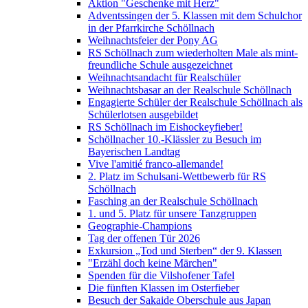
Aktion "Geschenke mit Herz"
Adventssingen der 5. Klassen mit dem Schulchor
in der Pfarrkirche Schöllnach
Weihnachtsfeier der Pony AG
RS Schöllnach zum wiederholten Male als mint-
freundliche Schule ausgezeichnet
Weihnachtsandacht für Realschüler
Weihnachtsbasar an der Realschule Schöllnach
Engagierte Schüler der Realschule Schöllnach als
Schülerlotsen ausgebildet
RS Schöllnach im Eishockeyfieber!
Schöllnacher 10.-Klässler zu Besuch im
Bayerischen Landtag
Vive l'amitié franco-allemande!
2. Platz im Schulsani-Wettbewerb für RS
Schöllnach
Fasching an der Realschule Schöllnach
1. und 5. Platz für unsere Tanzgruppen
Geographie-Champions
Tag der offenen Tür 2026
Exkursion „Tod und Sterben“ der 9. Klassen
"Erzähl doch keine Märchen"
Spenden für die Vilshofener Tafel
Die fünften Klassen im Osterfieber
Besuch der Sakaide Oberschule aus Japan