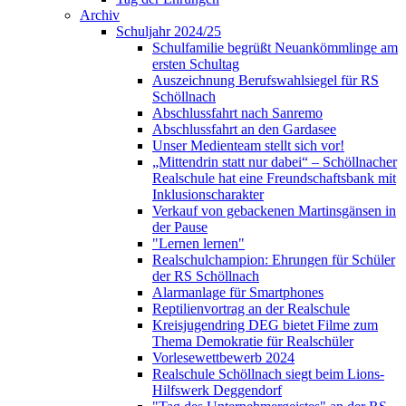
Archiv
Schuljahr 2024/25
Schulfamilie begrüßt Neuankömmlinge am
ersten Schultag
Auszeichnung Berufswahlsiegel für RS
Schöllnach
Abschlussfahrt nach Sanremo
Abschlussfahrt an den Gardasee
Unser Medienteam stellt sich vor!
„Mittendrin statt nur dabei“ – Schöllnacher
Realschule hat eine Freundschaftsbank mit
Inklusionscharakter
Verkauf von gebackenen Martinsgänsen in
der Pause
"Lernen lernen"
Realschulchampion: Ehrungen für Schüler
der RS Schöllnach
Alarmanlage für Smartphones
Reptilienvortrag an der Realschule
Kreisjugendring DEG bietet Filme zum
Thema Demokratie für Realschüler
Vorlesewettbewerb 2024
Realschule Schöllnach siegt beim Lions-
Hilfswerk Deggendorf