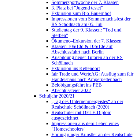
Sommersportwoche der 7. Klassen
3. Platz bei "Jugend testet"
Exkursion zum Bio-Bauernhof
Impressionen vom Sommernachtsfest der
RS Schöllnach am 05. Juli
Studientag der 9. Klassen: "Tod und
Sterben"
Ökumene–Exkursion der 7. Klassen
Klassen 10a/10d & 10b/10e auf
Abschlussfahrt nach Berlin
Ausbildung neuer Tutoren an der RS
Schöllnach
Exkursion ins Keltendorf
fair Trade und WerteAG: Ausflug zum fair
Handelshaus nach Amperpettenbach
Belobigungsfahrt ins PEB
Abschlussfeier 2022
Schuljahr 2020/21
„Tag des Unternehmergeistes“ an der
Realschule Schöllnach (2020)
Realschüler mit DELF-Diplom
ausgezeichnet
Impressionen aus dem Leben eines
"Homeschoolers"
Ehrung junger Künstler an der Realschule