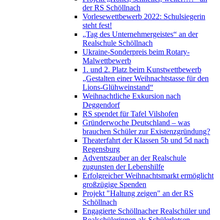
der RS Schöllnach
Vorlesewettbewerb 2022: Schulsiegerin
steht fest!
„Tag des Unternehmergeistes“ an der
Realschule Schöllnach
Ukraine-Sonderpreis beim Rotary-
Malwettbewerb
1. und 2. Platz beim Kunstwettbewerb
„Gestalten einer Weihnachtstasse für den
Lions-Glühweinstand“
Weihnachtliche Exkursion nach
Deggendorf
RS spendet für Tafel Vilshofen
Gründerwoche Deutschland – was
brauchen Schüler zur Existenzgründung?
Theaterfahrt der Klassen 5b und 5d nach
Regensburg
Adventszauber an der Realschule
zugunsten der Lebenshilfe
Erfolgreicher Weihnachtsmarkt ermöglicht
großzügige Spenden
Projekt "Haltung zeigen" an der RS
Schöllnach
Engagierte Schöllnacher Realschüler und
Realschülerinnen als Schülerlotsen