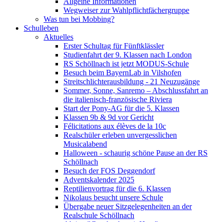
Allgeine Informationen
Wegweiser zur Wahlpflichtfächergruppe
Was tun bei Mobbing?
Schulleben
Aktuelles
Erster Schultag für Fünftklässler
Studienfahrt der 9. Klassen nach London
RS Schöllnach ist jetzt MODUS-Schule
Besuch beim BayernLab in Vilshofen
Streitschlichterausbildung - 21 Neuzugänge
Sommer, Sonne, Sanremo – Abschlussfahrt an
die italienisch-französische Riviera
Start der Pony-AG für die 5. Klassen
Klassen 9b & 9d vor Gericht
Félicitations aux élèves de la 10c
Realschüler erleben unvergesslichen
Musicalabend
Halloween - schaurig schöne Pause an der RS
Schöllnach
Besuch der FOS Deggendorf
Adventskalender 2025
Reptilienvortrag für die 6. Klassen
Nikolaus besucht unsere Schule
Übergabe neuer Sitzgelegenheiten an der
Realschule Schöllnach