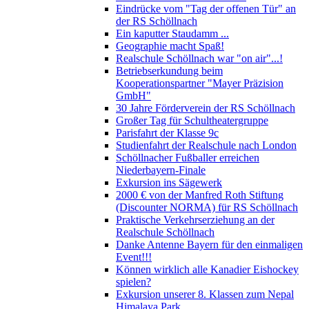
Eindrücke vom "Tag der offenen Tür" an
der RS Schöllnach
Ein kaputter Staudamm ...
Geographie macht Spaß!
Realschule Schöllnach war "on air"...!
Betriebserkundung beim
Kooperationspartner "Mayer Präzision
GmbH"
30 Jahre Förderverein der RS Schöllnach
Großer Tag für Schultheatergruppe
Parisfahrt der Klasse 9c
Studienfahrt der Realschule nach London
Schöllnacher Fußballer erreichen
Niederbayern-Finale
Exkursion ins Sägewerk
2000 € von der Manfred Roth Stiftung
(Discounter NORMA) für RS Schöllnach
Praktische Verkehrserziehung an der
Realschule Schöllnach
Danke Antenne Bayern für den einmaligen
Event!!!
Können wirklich alle Kanadier Eishockey
spielen?
Exkursion unserer 8. Klassen zum Nepal
Himalaya Park