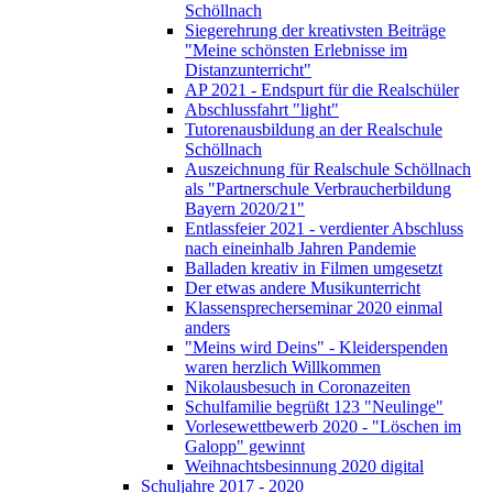
Schöllnach
Siegerehrung der kreativsten Beiträge
"Meine schönsten Erlebnisse im
Distanzunterricht"
AP 2021 - Endspurt für die Realschüler
Abschlussfahrt "light"
Tutorenausbildung an der Realschule
Schöllnach
Auszeichnung für Realschule Schöllnach
als "Partnerschule Verbraucherbildung
Bayern 2020/21"
Entlassfeier 2021 - verdienter Abschluss
nach eineinhalb Jahren Pandemie
Balladen kreativ in Filmen umgesetzt
Der etwas andere Musikunterricht
Klassensprecherseminar 2020 einmal
anders
"Meins wird Deins" - Kleiderspenden
waren herzlich Willkommen
Nikolausbesuch in Coronazeiten
Schulfamilie begrüßt 123 "Neulinge"
Vorlesewettbewerb 2020 - "Löschen im
Galopp" gewinnt
Weihnachtsbesinnung 2020 digital
Schuljahre 2017 - 2020