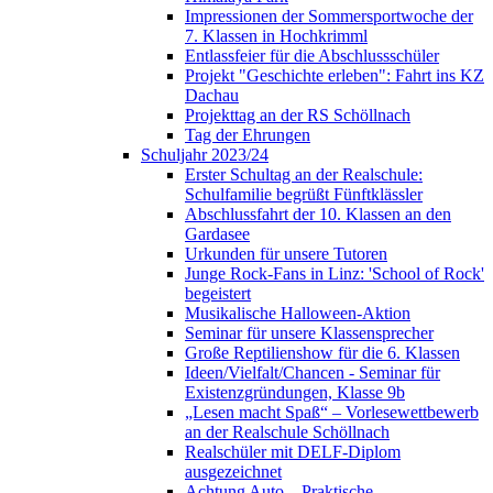
Impressionen der Sommersportwoche der
7. Klassen in Hochkrimml
Entlassfeier für die Abschlussschüler
Projekt "Geschichte erleben": Fahrt ins KZ
Dachau
Projekttag an der RS Schöllnach
Tag der Ehrungen
Schuljahr 2023/24
Erster Schultag an der Realschule:
Schulfamilie begrüßt Fünftklässler
Abschlussfahrt der 10. Klassen an den
Gardasee
Urkunden für unsere Tutoren
Junge Rock-Fans in Linz: 'School of Rock'
begeistert
Musikalische Halloween-Aktion
Seminar für unsere Klassensprecher
Große Reptilienshow für die 6. Klassen
Ideen/Vielfalt/Chancen - Seminar für
Existenzgründungen, Klasse 9b
„Lesen macht Spaß“ – Vorlesewettbewerb
an der Realschule Schöllnach
Realschüler mit DELF-Diplom
ausgezeichnet
Achtung Auto – Praktische