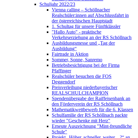
Schuljahr 2022/23
Vienna calling – Schöllnacher
Realschüler:innen auf Abschlussfahrt in
der österreichischen Hauptstadt
1. Schultag für unsere Fünftklässler
"Hallo Auto" - praktische
Verkehrserziehung an der RS Schöllnach
Ausbildungsmesse und „Tag der
Ausbildung“
Fairtrade in Aktion
Sommer, Sonne, Sanremo
Betriebsbesichtigung bei der Firma
Pfaffinger
Realschüler besuchen die FOS
Deggendorf
Preisverleihung niederbayerischer
REALSCHULCHAMPION
Spendenübergabe der Raiffeisenbank an
den Förderverein der RS Schöllnach
Mathematikwettbewerb für die 6. Klassen
Schulfamilie der RS Schöllnach packte
wieder "Geschenke mit Herz"
Erneute Auszeichnung "Mint-freundliche
Schule"
Projekt „Höher, schneller, weiter…?“ an