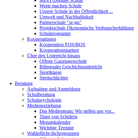
MINT/Digitale Schule
Werte machen Schule
Unsere Schule in der Öffentlichkeit ...
Umwelt und Nachhaltigkeit
Partnerschule "se-gu"
Projektschule Ökonomische Verbraucherbildung
Schulprogramm
Kooperationen
Kooperation FOS/BOS
Kooperationspartner
Über den Unterricht hinaus
Offene Ganztagesschule
Bilingualer Geschichtsunterricht
Sportklasse
Streitschlichter
Beratung
Aufnahme und Anmeldung
Schulberatung
Schulpsychologie
Medienerziehung
Das Medienteam: Wir stellen uns vor...
Tipps von Schülern
Monatskalender
Wichtige Termine
Wahlpflicht-fächergruppen