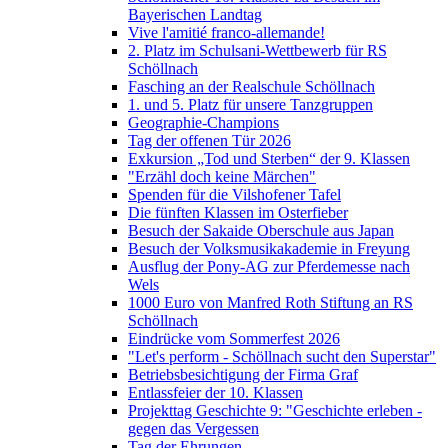
Bayerischen Landtag
Vive l'amitié franco-allemande!
2. Platz im Schulsani-Wettbewerb für RS
Schöllnach
Fasching an der Realschule Schöllnach
1. und 5. Platz für unsere Tanzgruppen
Geographie-Champions
Tag der offenen Tür 2026
Exkursion „Tod und Sterben“ der 9. Klassen
"Erzähl doch keine Märchen"
Spenden für die Vilshofener Tafel
Die fünften Klassen im Osterfieber
Besuch der Sakaide Oberschule aus Japan
Besuch der Volksmusikakademie in Freyung
Ausflug der Pony-AG zur Pferdemesse nach
Wels
1000 Euro von Manfred Roth Stiftung an RS
Schöllnach
Eindrücke vom Sommerfest 2026
"Let's perform - Schöllnach sucht den Superstar"
Betriebsbesichtigung der Firma Graf
Entlassfeier der 10. Klassen
Projekttag Geschichte 9: "Geschichte erleben -
gegen das Vergessen
Tag der Ehrungen