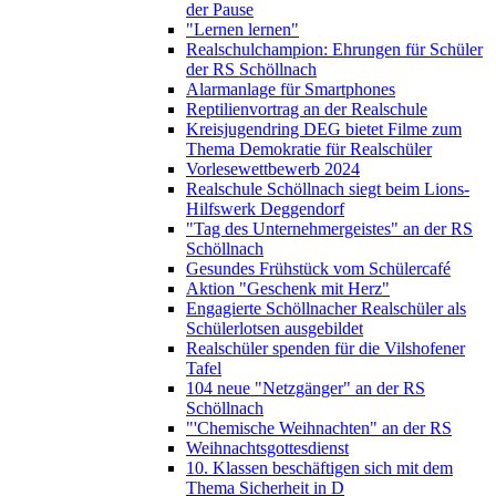
der Pause
"Lernen lernen"
Realschulchampion: Ehrungen für Schüler
der RS Schöllnach
Alarmanlage für Smartphones
Reptilienvortrag an der Realschule
Kreisjugendring DEG bietet Filme zum
Thema Demokratie für Realschüler
Vorlesewettbewerb 2024
Realschule Schöllnach siegt beim Lions-
Hilfswerk Deggendorf
"Tag des Unternehmergeistes" an der RS
Schöllnach
Gesundes Frühstück vom Schülercafé
Aktion "Geschenk mit Herz"
Engagierte Schöllnacher Realschüler als
Schülerlotsen ausgebildet
Realschüler spenden für die Vilshofener
Tafel
104 neue "Netzgänger" an der RS
Schöllnach
"'Chemische Weihnachten" an der RS
Weihnachtsgottesdienst
10. Klassen beschäftigen sich mit dem
Thema Sicherheit in D