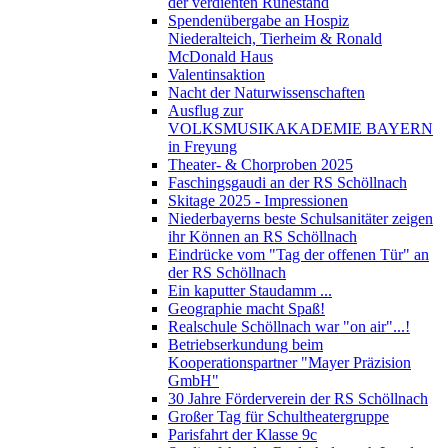
der verdienten Ruhestand
Spendenübergabe an Hospiz
Niederalteich, Tierheim & Ronald
McDonald Haus
Valentinsaktion
Nacht der Naturwissenschaften
Ausflug zur
VOLKSMUSIKAKADEMIE BAYERN
in Freyung
Theater- & Chorproben 2025
Faschingsgaudi an der RS Schöllnach
Skitage 2025 - Impressionen
Niederbayerns beste Schulsanitäter zeigen
ihr Können an RS Schöllnach
Eindrücke vom "Tag der offenen Tür" an
der RS Schöllnach
Ein kaputter Staudamm ...
Geographie macht Spaß!
Realschule Schöllnach war "on air"...!
Betriebserkundung beim
Kooperationspartner "Mayer Präzision
GmbH"
30 Jahre Förderverein der RS Schöllnach
Großer Tag für Schultheatergruppe
Parisfahrt der Klasse 9c